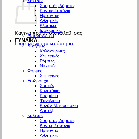
Κάλτσες
Σουμπάς-Αόρατες
Κοντές Σοσόνια
Ημίκοντες
Αθλητικές
Κλασικές
Ισοθερμικές
Κανένα προϊόν στο καλάθι σας.
Μπουρνούζια
ΓΥΝΑΙΚΑ
Επιστροφή στο κατάστημα
Πυτζάμες
Καλοκαιρινές
Χειμερινές
Ρόμπες
Νυχτικές
Φόρμες
Χειμερινές
Εσώρουχα
Σουτιέν
Κυλοτάκια
Κορμάκια
Φανελάκια
Κολάν-Μπουστάκια
Λαστέξ
Κάλτσες
Σουμπάς-Αόρατες
Κοντές Σοσόνια
Ημίκοντες
Αθλητικές