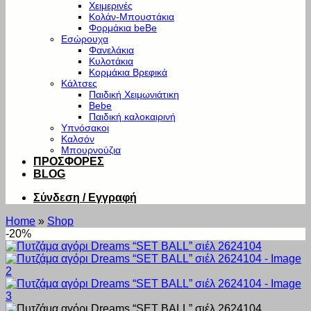
Χειμερινές
Κολάν-Μπουστάκια
Φορμάκια beBe
Εσώρουχα
Φανελάκια
Κυλοτάκια
Κορμάκια Βρεφικά
Κάλτσες
Παιδική Χειμωνιάτικη
Bebe
Παιδική καλοκαιρινή
Υπνόσακοι
Καλσόν
Μπουρνούζια
ΠΡΟΣΦΟΡΕΣ
BLOG
Σύνδεση / Εγγραφή
Home
»
Shop
-20%