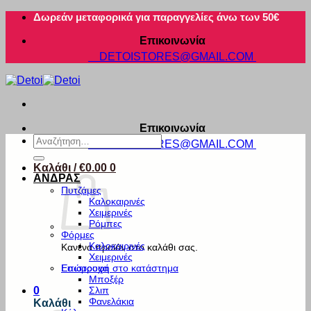
Μετάβαση
Δωρεάν μεταφορικά για παραγγελίες άνω των 50€
στο
Επικοινωνία
περιεχόμενο
DETOISTORES@GMAIL.COM
Επικοινωνία
Αναζήτηση
DETOISTORES@GMAIL.COM
για:
Καλάθι /
€
0.00
0
ΑΝΔΡΑΣ
Πυτζάμες
Καλοκαιρινές
Χειμερινές
Ρόμπες
Φόρμες
Καλοκαιρινές
Κανένα προϊόν στο καλάθι σας.
Χειμερινές
Εσώρουχα
Επιστροφή στο κατάστημα
Μποξέρ
Σλιπ
0
Φανελάκια
Καλάθι