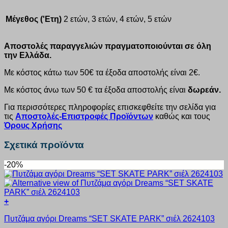
Μέγεθος ('Ετη)
2 ετών, 3 ετών, 4 ετών, 5 ετών
Αποστολές παραγγελιών πραγματοποιούνται σε όλη
την Ελλάδα.
Με κόστος κάτω των 50€ τα έξοδα αποστολής είναι 2€.
Με κόστος άνω των 50 € τα έξοδα αποστολής είναι
δωρεάν.
Για περισσότερες πληροφορίες επισκεφθείτε την σελίδα για
τις
Αποστολές-Επιστροφές Προϊόντων
καθώς και τους
Όρους Χρήσης
Σχετικά προϊόντα
-20%
+
Αυτό
Πυτζάμα αγόρι Dreams “SET SKATE PARK” σιέλ 2624103
το