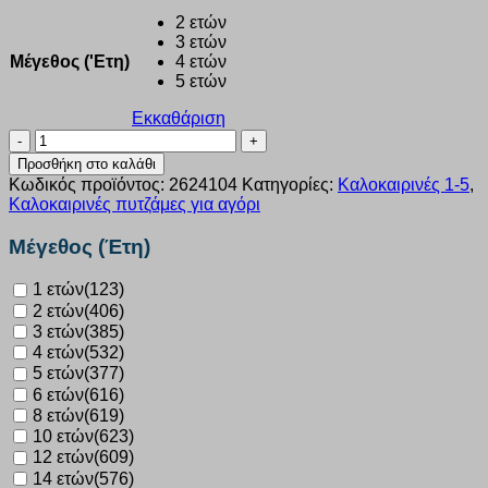
2 ετών
3 ετών
Μέγεθος ('Ετη)
4 ετών
5 ετών
Εκκαθάριση
Πυτζάμα
αγόρι
Προσθήκη στο καλάθι
Dreams
Κωδικός προϊόντος:
2624104
Κατηγορίες:
Καλοκαιρινές 1-5
,
“SET
Καλοκαιρινές πυτζάμες για αγόρι
BALL”
σιέλ
Μέγεθος (Έτη)
2624104
ποσότητα
1 ετών
(123)
2 ετών
(406)
3 ετών
(385)
4 ετών
(532)
5 ετών
(377)
6 ετών
(616)
8 ετών
(619)
10 ετών
(623)
12 ετών
(609)
14 ετών
(576)