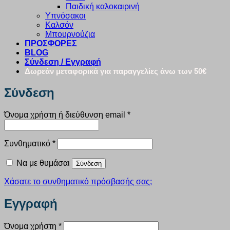
Παιδική καλοκαιρινή
Υπνόσακοι
Καλσόν
Μπουρνούζια
ΠΡΟΣΦΟΡΕΣ
BLOG
Σύνδεση / Εγγραφή
Δωρεάν μεταφορικά για παραγγελίες άνω των 50€
Σύνδεση
Απαιτείται
Όνομα χρήστη ή διεύθυνση email
*
Απαιτείται
Συνθηματικό
*
Να με θυμάσαι
Σύνδεση
Χάσατε το συνθηματικό πρόσβασής σας;
Εγγραφή
Απαιτείται
Όνομα χρήστη
*