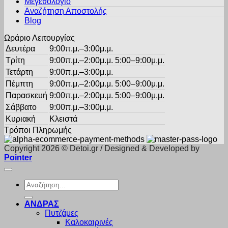
στη
Μεγεθολόγιο
σελίδα
Αναζήτηση Αποστολής
του
Blog
προϊόντος
Ωράριο Λειτουργίας
Δευτέρα
9:00π.μ.–3:00μ.μ.
Τρίτη
9:00π.μ.–2:00μ.μ. 5:00–9:00μ.μ.
Τετάρτη
9:00π.μ.–3:00μ.μ.
Πέμπτη
9:00π.μ.–2:00μ.μ. 5:00–9:00μ.μ.
Παρασκευή
9:00π.μ.–2:00μ.μ. 5:00–9:00μ.μ.
Σάββατο
9:00π.μ.–3:00μ.μ.
Κυριακή
Κλειστά
Τρόποι Πληρωμής
Copyright 2026 © Detoi.gr / Designed & Developed by
Pointer
Αναζήτηση
για:
ΑΝΔΡΑΣ
Πυτζάμες
Καλοκαιρινές