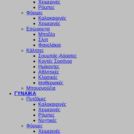
Χειμερινές
Ρόμπες
Φόρμες
Καλοκαιρινές
Χειμερινές
Εσώρουχα
Μποξέρ
Σλιπ
Φανελάκια
Κάλτσες
Σουμπάς-Αόρατες
Κοντές Σοσόνια
Ημίκοντες
Αθλητικές
Κλασικές
Ισοθερμικές
Μπουρνούζια
ΓΥΝΑΙΚΑ
Πυτζάμες
Καλοκαιρινές
Χειμερινές
Ρόμπες
Νυχτικές
Φόρμες
Χειμερινές