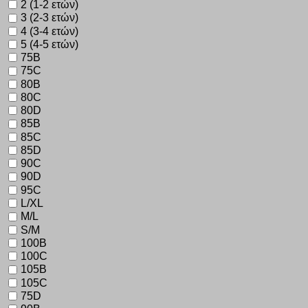
2 (1-2 ετών)
3 (2-3 ετών)
4 (3-4 ετών)
5 (4-5 ετών)
75B
75C
80B
80C
80D
85B
85C
85D
90C
90D
95C
L/XL
M/L
S/M
100B
100C
105B
105C
75D