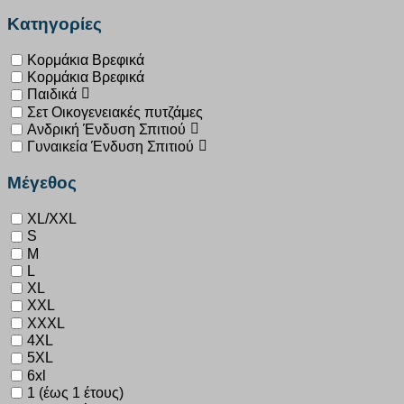
Κατηγορίες
Κορμάκια Βρεφικά
Κορμάκια Βρεφικά
Παιδικά
Σετ Οικογενειακές πυτζάμες
Ανδρική Ένδυση Σπιτιού
Γυναικεία Ένδυση Σπιτιού
Μέγεθος
XL/XXL
S
M
L
XL
XXL
XXXL
4XL
5XL
6xl
1 (έως 1 έτους)