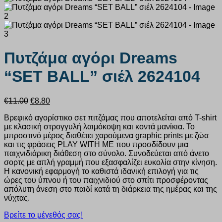
Πυτζάμα αγόρι Dreams
“SET BALL” σιέλ 2624104
Original
Η
€
11.00
€
8.80
price
τρέχουσα
Βρεφικό αγορίστικο σετ πιτζάμας που αποτελείται από T-shirt
was:
τιμή
με κλασική στρογγυλή λαιμόκοψη και κοντά μανίκια. Το
€11.00.
είναι:
μπροστινό μέρος διαθέτει χαρούμενα graphic prints με ζώα
€8.80.
και τις φράσεις PLAY WITH ME που προσδίδουν μια
παιχνιδιάρικη διάθεση στο σύνολο. Συνοδεύεται από άνετο
σορτς με απλή γραμμή που εξασφαλίζει ευκολία στην κίνηση.
Η κανονική εφαρμογή το καθιστά ιδανική επιλογή για τις
ώρες του ύπνου ή του παιχνιδιού στο σπίτι προσφέροντας
απόλυτη άνεση στο παιδί κατά τη διάρκεια της ημέρας και της
νύχτας.
Βρείτε το μέγεθός σας!