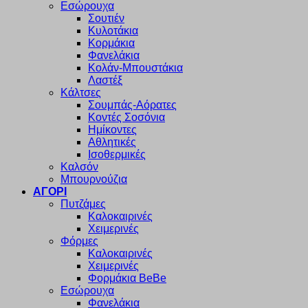
Εσώρουχα
Σουτιέν
Κυλοτάκια
Κορμάκια
Φανελάκια
Κολάν-Μπουστάκια
Λαστέξ
Κάλτσες
Σουμπάς-Αόρατες
Κοντές Σοσόνια
Ημίκοντες
Αθλητικές
Ισοθερμικές
Καλσόν
Μπουρνούζια
ΑΓΟΡΙ
Πυτζάμες
Καλοκαιρινές
Χειμερινές
Φόρμες
Καλοκαιρινές
Χειμερινές
Φορμάκια BeBe
Εσώρουχα
Φανελάκια