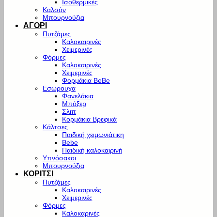
Ισοθερμικές
Καλσόν
Μπουρνούζια
ΑΓΟΡΙ
Πυτζάμες
Καλοκαιρινές
Χειμερινές
Φόρμες
Καλοκαιρινές
Χειμερινές
Φορμάκια BeBe
Εσώρουχα
Φανελάκια
Μπόξερ
Σλιπ
Κορμάκια Βρεφικά
Κάλτσες
Παιδική χειμωνιάτικη
Bebe
Παιδική καλοκαιρινή
Υπνόσακοι
Μπουρνούζια
ΚΟΡΙΤΣΙ
Πυτζάμες
Καλοκαιρινές
Χειμερινές
Φόρμες
Καλοκαρινές