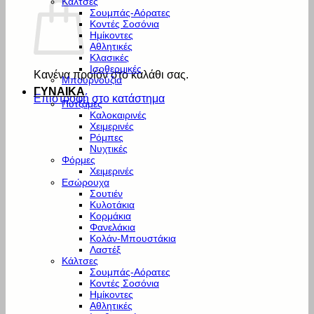
Κάλτσες
Σουμπάς-Αόρατες
Κοντές Σοσόνια
Ημίκοντες
Αθλητικές
Κλασικές
Ισοθερμικές
Κανένα προϊόν στο καλάθι σας.
Μπουρνούζια
ΓΥΝΑΙΚΑ
Επιστροφή στο κατάστημα
Πυτζάμες
Καλοκαιρινές
Χειμερινές
Ρόμπες
Νυχτικές
Φόρμες
Χειμερινές
Εσώρουχα
Σουτιέν
Κυλοτάκια
Κορμάκια
Φανελάκια
Κολάν-Μπουστάκια
Λαστέξ
Κάλτσες
Σουμπάς-Αόρατες
Κοντές Σοσόνια
Ημίκοντες
Αθλητικές