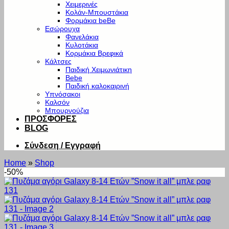
Χειμερινές
Κολάν-Μπουστάκια
Φορμάκια beBe
Εσώρουχα
Φανελάκια
Κυλοτάκια
Κορμάκια Βρεφικά
Κάλτσες
Παιδική Χειμωνιάτικη
Bebe
Παιδική καλοκαιρινή
Υπνόσακοι
Καλσόν
Μπουρνούζια
ΠΡΟΣΦΟΡΕΣ
BLOG
Σύνδεση / Εγγραφή
Home
»
Shop
-50%