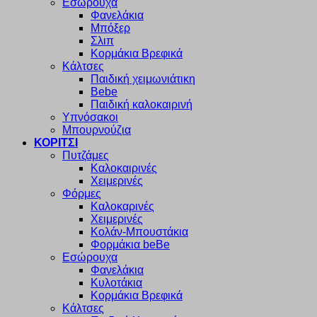
Εσώρουχα
Φανελάκια
Μπόξερ
Σλιπ
Κορμάκια Βρεφικά
Κάλτσες
Παιδική χειμωνιάτικη
Bebe
Παιδική καλοκαιρινή
Υπνόσακοι
Μπουρνούζια
ΚΟΡΙΤΣΙ
Πυτζάμες
Καλοκαιρινές
Χειμερινές
Φόρμες
Καλοκαρινές
Χειμερινές
Κολάν-Μπουστάκια
Φορμάκια beBe
Εσώρουχα
Φανελάκια
Κυλοτάκια
Κορμάκια Βρεφικά
Κάλτσες