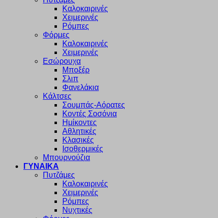
Καλοκαιρινές
Χειμερινές
Ρόμπες
Φόρμες
Καλοκαιρινές
Χειμερινές
Εσώρουχα
Μποξέρ
Σλιπ
Φανελάκια
Κάλτσες
Σουμπάς-Αόρατες
Κοντές Σοσόνια
Ημίκοντες
Αθλητικές
Κλασικές
Ισοθερμικές
Μπουρνούζια
ΓΥΝΑΙΚΑ
Πυτζάμες
Καλοκαιρινές
Χειμερινές
Ρόμπες
Νυχτικές