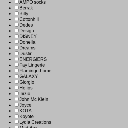
AMPO socks
Berrak
Billy
Cottonhill
Dedes
Design
DISNEY
Donella
Dreams
Dustin
ENERGIERS
Fay Lingerie
Flamingo-home
GALAXY
Giorgio
Helios
Inizio
John Mc Klein
Joyce
KOTA
Koyote
Lydia Creations
Mad Box