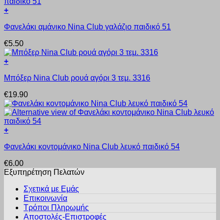
Οι
προϊόντος
+
επιλογές
Αυτό
μπορούν
Φανελάκι αμάνικο Nina Club γαλάζιο παιδικό 51
το
να
προϊόν
επιλεγούν
€
5.50
έχει
στη
πολλαπλές
σελίδα
+
παραλλαγές.
του
Αυτό
Οι
προϊόντος
Μπόξερ Nina Club ρουά αγόρι 3 τεμ. 3316
το
επιλογές
προϊόν
μπορούν
€
19.90
έχει
να
πολλαπλές
επιλεγούν
παραλλαγές.
στη
Οι
σελίδα
+
επιλογές
του
Αυτό
μπορούν
προϊόντος
Φανελάκι κοντομάνικο Nina Club λευκό παιδικό 54
το
να
προϊόν
επιλεγούν
€
6.00
έχει
στη
Εξυπηρέτηση Πελατών
πολλαπλές
σελίδα
παραλλαγές.
του
Σχετικά με Εμάς
Οι
προϊόντος
Επικοινωνία
επιλογές
Τρόποι Πληρωμής
μπορούν
Αποστολές-Επιστροφές
να