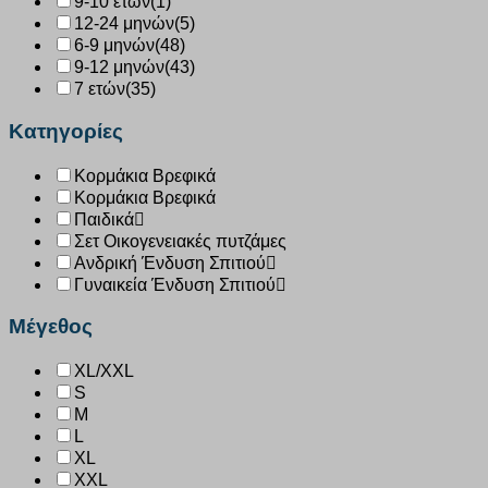
9-10 ετών
(1)
12-24 μηνών
(5)
6-9 μηνών
(48)
9-12 μηνών
(43)
7 ετών
(35)
Κατηγορίες
Κορμάκια Βρεφικά
Κορμάκια Βρεφικά
Παιδικά
Σετ Οικογενειακές πυτζάμες
Ανδρική Ένδυση Σπιτιού
Γυναικεία Ένδυση Σπιτιού
Μέγεθος
XL/XXL
S
M
L
XL
XXL