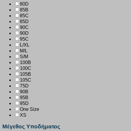
80D
85B
85C
85D
90C
90D
95C
L/XL
M/L
S/M
100B
100C
105B
105C
75D
90B
95B
95D
One Size
XS
Μέγεθος Υποδήματος