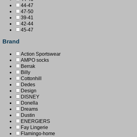
44-47
47-50
39-41
42-44
45-47
Brand
Action Sportswear
AMPO socks
Berrak
Billy
Cottonhill
Dedes
Design
DISNEY
Donella
Dreams
Dustin
ENERGIERS
Fay Lingerie
Flamingo-home