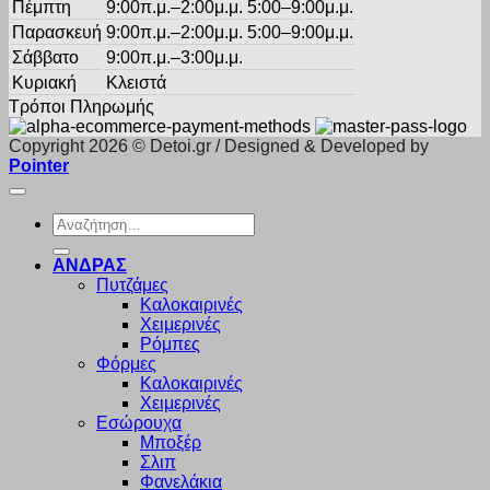
Πέμπτη
9:00π.μ.–2:00μ.μ. 5:00–9:00μ.μ.
Παρασκευή
9:00π.μ.–2:00μ.μ. 5:00–9:00μ.μ.
Σάββατο
9:00π.μ.–3:00μ.μ.
Κυριακή
Κλειστά
Τρόποι Πληρωμής
Copyright 2026 © Detoi.gr / Designed & Developed by
Pointer
Αναζήτηση
για:
ΑΝΔΡΑΣ
Πυτζάμες
Καλοκαιρινές
Χειμερινές
Ρόμπες
Φόρμες
Καλοκαιρινές
Χειμερινές
Εσώρουχα
Μποξέρ
Σλιπ
Φανελάκια