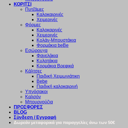
ΚΟΡΙΤΣΙ
Πυτζάμες
Καλοκαιρινές
Χειμερινές
Φόρμες
Καλοκαρινές
Χειμερινές
Κολάν-Μπουστάκια
Φορμάκια beBe
Εσώρουχα
Φανελάκια
Κυλοτάκια
Κορμάκια Βρεφικά
Κάλτσες
Παιδική Χειμωνιάτικη
Bebe
Παιδική καλοκαιρινή
Υπνόσακοι
Καλσόν
Μπουρνούζια
ΠΡΟΣΦΟΡΕΣ
BLOG
Σύνδεση / Εγγραφή
Δωρεάν μεταφορικά για παραγγελίες άνω των 50€