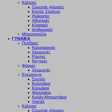
Κάλτσες
Σουμπάς-Αόρατες
Κοντές Σοσόνια
Ημίκοντες
Αθλητικές
Κλασικές
Ισοθερμικές
Μπουρνούζια
ΓΥΝΑΙΚΑ
Πυτζάμες
Καλοκαιρινές
Χειμερινές
Ρόμπες
Νυχτικές
Φόρμες
Χειμερινές
Εσώρουχα
Σουτιέν
Κυλοτάκια
Κορμάκια
Φανελάκια
Κολάν-Μπουστάκια
Λαστέξ
Κάλτσες
Σουμπάς-Αόρατες