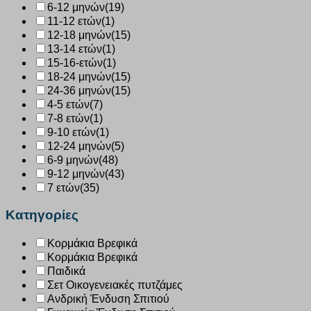
6-12 μηνών
(19)
11-12 ετών
(1)
12-18 μηνών
(15)
13-14 ετών
(1)
15-16-ετών
(1)
18-24 μηνών
(15)
24-36 μηνών
(15)
4-5 ετών
(7)
7-8 ετών
(1)
9-10 ετών
(1)
12-24 μηνών
(5)
6-9 μηνών
(48)
9-12 μηνών
(43)
7 ετών
(35)
Κατηγορίες
Κορμάκια Βρεφικά
Κορμάκια Βρεφικά
Παιδικά
Σετ Οικογενειακές πυτζάμες
Ανδρική Ένδυση Σπιτιού