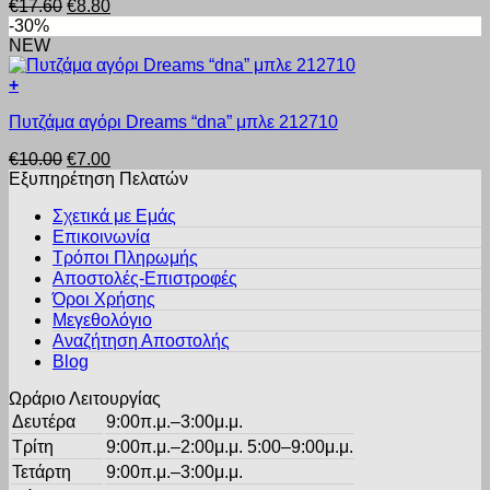
Original
Η
€
17.60
€
8.80
έχει
σελίδα
price
τρέχουσα
-30%
πολλαπλές
του
was:
τιμή
NEW
παραλλαγές.
προϊόντος
€17.60.
είναι:
Οι
€8.80.
+
επιλογές
Αυτό
μπορούν
Πυτζάμα αγόρι Dreams “dna” μπλε 212710
το
να
προϊόν
επιλεγούν
Original
Η
€
10.00
€
7.00
έχει
στη
price
τρέχουσα
Εξυπηρέτηση Πελατών
πολλαπλές
σελίδα
was:
τιμή
παραλλαγές.
του
Σχετικά με Εμάς
€10.00.
είναι:
Οι
προϊόντος
Επικοινωνία
€7.00.
επιλογές
Τρόποι Πληρωμής
μπορούν
Αποστολές-Επιστροφές
να
Όροι Χρήσης
επιλεγούν
στη
Μεγεθολόγιο
σελίδα
Αναζήτηση Αποστολής
του
Blog
προϊόντος
Ωράριο Λειτουργίας
Δευτέρα
9:00π.μ.–3:00μ.μ.
Τρίτη
9:00π.μ.–2:00μ.μ. 5:00–9:00μ.μ.
Τετάρτη
9:00π.μ.–3:00μ.μ.