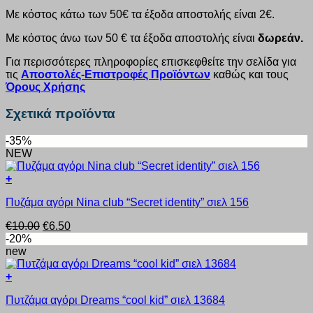
Με κόστος κάτω των 50€ τα έξοδα αποστολής είναι 2€.
Με κόστος άνω των 50 € τα έξοδα αποστολής είναι
δωρεάν.
Για περισσότερες πληροφορίες επισκεφθείτε την σελίδα για
τις
Αποστολές-Επιστροφές Προϊόντων
καθώς και τους
Όρους Χρήσης
Σχετικά προϊόντα
-35%
NEW
+
Αυτό
Πυζάμα αγόρι Nina club “Secret identity” σιελ 156
το
προϊόν
Original
Η
€
10.00
€
6.50
έχει
price
τρέχουσα
-20%
πολλαπλές
was:
τιμή
new
παραλλαγές.
€10.00.
είναι:
Οι
€6.50.
+
επιλογές
Αυτό
μπορούν
Πυτζάμα αγόρι Dreams “cool kid” σιελ 13684
το
να