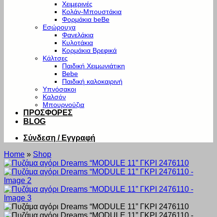
Χειμερινές
Κολάν-Μπουστάκια
Φορμάκια beBe
Εσώρουχα
Φανελάκια
Κυλοτάκια
Κορμάκια Βρεφικά
Κάλτσες
Παιδική Χειμωνιάτικη
Bebe
Παιδική καλοκαιρινή
Υπνόσακοι
Καλσόν
Μπουρνούζια
ΠΡΟΣΦΟΡΕΣ
BLOG
Σύνδεση / Εγγραφή
Home
»
Shop