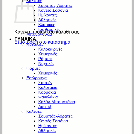
Κάλτσες
Σουμπάς-Αόρατες
Κοντές Σοσόνια
Ημίκοντες
Αθλητικές
Κλασικές
Ισοθερμικές
Κανένα προϊόν στο καλάθι σας.
Μπουρνούζια
ΓΥΝΑΙΚΑ
Επιστροφή στο κατάστημα
Πυτζάμες
Καλοκαιρινές
Χειμερινές
Ρόμπες
Νυχτικές
Φόρμες
Χειμερινές
Εσώρουχα
Σουτιέν
Κυλοτάκια
Κορμάκια
Φανελάκια
Κολάν-Μπουστάκια
Λαστέξ
Κάλτσες
Σουμπάς-Αόρατες
Κοντές Σοσόνια
Ημίκοντες
Αθλητικές