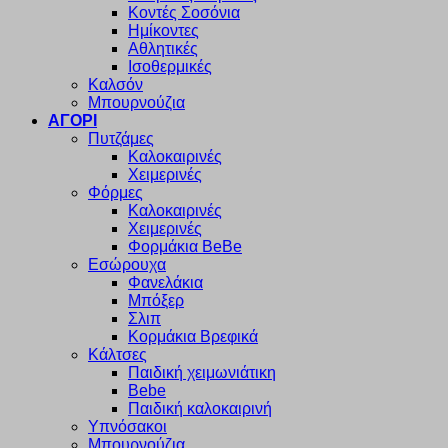
Κοντές Σοσόνια
Ημίκοντες
Αθλητικές
Ισοθερμικές
Καλσόν
Μπουρνούζια
ΑΓΟΡΙ
Πυτζάμες
Καλοκαιρινές
Χειμερινές
Φόρμες
Καλοκαιρινές
Χειμερινές
Φορμάκια BeBe
Εσώρουχα
Φανελάκια
Μπόξερ
Σλιπ
Κορμάκια Βρεφικά
Κάλτσες
Παιδική χειμωνιάτικη
Bebe
Παιδική καλοκαιρινή
Υπνόσακοι
Μπουρνούζια