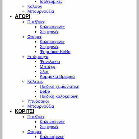
Ισοθερμικές
Καλσόν
Μπουρνούζια
ΑΓΟΡΙ
Πυτζάμες
Καλοκαιρινές
Χειμερινές
Φόρμες
Καλοκαιρινές
Χειμερινές
Φορμάκια BeBe
Εσώρουχα
Φανελάκια
Μπόξερ
Σλιπ
Κορμάκια Βρεφικά
Κάλτσες
Παιδική χειμωνιάτικη
Bebe
Παιδική καλοκαιρινή
Υπνόσακοι
Μπουρνούζια
ΚΟΡΙΤΣΙ
Πυτζάμες
Καλοκαιρινές
Χειμερινές
Φόρμες
Καλοκαρινές