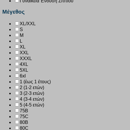
Γυναικεία Ένδυση Σπιτιού
Μέγεθος
XL/XXL
S
M
L
XL
XXL
XXXL
4XL
5XL
6xl
1 (έως 1 έτους)
2 (1-2 ετών)
3 (2-3 ετών)
4 (3-4 ετών)
5 (4-5 ετών)
75B
75C
80B
80C