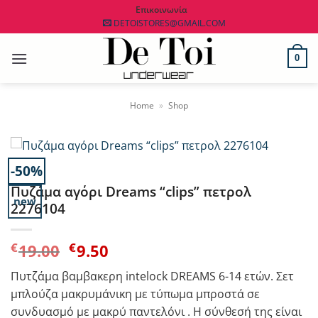
Μετάβαση
Επικοινωνία
DETOISTORES@GMAIL.COM
στο
περιεχόμενο
0
Home
»
Shop
-50%
Πυζάμα αγόρι Dreams “clips” πετρολ
new
2276104
Original
Η
€
€
19.00
9.50
price
τρέχουσα
Πυτζάμα βαμβακερη intelock DREAMS 6-14 ετών. Σετ
was:
τιμή
μπλούζα μακρυμάνικη με τύπωμα μπροστά σε
€19.00.
είναι:
συνδυασμό με μακρύ παντελόνι . Η σύνθεσή της είναι
€9.50.