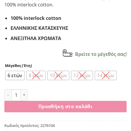
100% interlock cotton.
100% interlock cotton
ΕΛΛΗΝΙΚΗΣ ΚΑΤΑΣΚΕΥΗΣ
ΑΝΕΞΙΤΗΛΑ ΧΡΩΜΑΤΑ
Βρείτε το μέγεθός σας!
Μέγεθος ('Ετη)
6 ετών
8 ετών
10 ετών
12 ετών
14 ετών
Πυζάμα αγόρι Dreams “clips” πετρολ 2276104 ποσότητα
Προσθήκη στο καλάθι
Κωδικός προϊόντος:
2276104