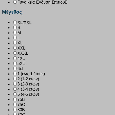
Γυναικεία Ένδυση Σπιτιού
Μέγεθος
XL/XXL
S
M
L
XL
XXL
XXXL
4XL
5XL
6xl
1 (έως 1 έτους)
2 (1-2 ετών)
3 (2-3 ετών)
4 (3-4 ετών)
5 (4-5 ετών)
75B
75C
80B
80C