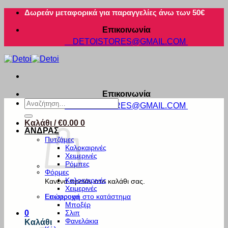
Μετάβαση
Δωρεάν μεταφορικά για παραγγελίες άνω των 50€
στο
Επικοινωνία
περιεχόμενο
DETOISTORES@GMAIL.COM
Επικοινωνία
Αναζήτηση
DETOISTORES@GMAIL.COM
για:
Καλάθι /
€
0.00
0
ΑΝΔΡΑΣ
Πυτζάμες
Καλοκαιρινές
Χειμερινές
Ρόμπες
Φόρμες
Καλοκαιρινές
Κανένα προϊόν στο καλάθι σας.
Χειμερινές
Εσώρουχα
Επιστροφή στο κατάστημα
Μποξέρ
Σλιπ
0
Φανελάκια
Καλάθι