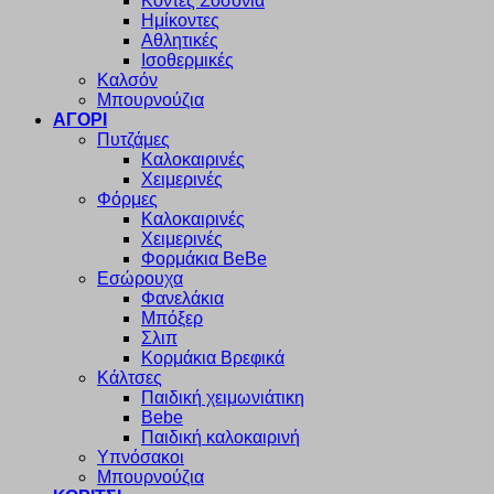
Κοντές Σοσόνια
Ημίκοντες
Αθλητικές
Ισοθερμικές
Καλσόν
Μπουρνούζια
ΑΓΟΡΙ
Πυτζάμες
Καλοκαιρινές
Χειμερινές
Φόρμες
Καλοκαιρινές
Χειμερινές
Φορμάκια BeBe
Εσώρουχα
Φανελάκια
Μπόξερ
Σλιπ
Κορμάκια Βρεφικά
Κάλτσες
Παιδική χειμωνιάτικη
Bebe
Παιδική καλοκαιρινή
Υπνόσακοι
Μπουρνούζια