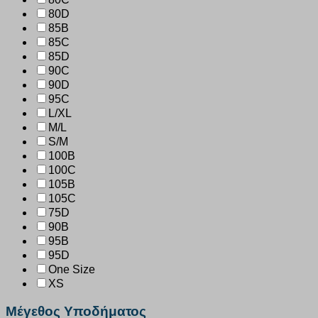
80D
85B
85C
85D
90C
90D
95C
L/XL
M/L
S/M
100B
100C
105B
105C
75D
90B
95B
95D
One Size
XS
Μέγεθος Υποδήματος