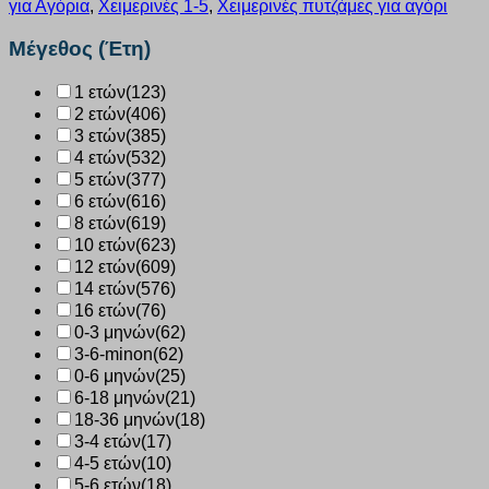
για Αγόρια
,
Χειμερινές 1-5
,
Χειμερινές πυτζάμες για αγόρι
βελούδο
μπλε
Μέγεθος (Έτη)
108
ποσότητα
1 ετών
(123)
2 ετών
(406)
3 ετών
(385)
4 ετών
(532)
5 ετών
(377)
6 ετών
(616)
8 ετών
(619)
10 ετών
(623)
12 ετών
(609)
14 ετών
(576)
16 ετών
(76)
0-3 μηνών
(62)
3-6-minon
(62)
0-6 μηνών
(25)
6-18 μηνών
(21)
18-36 μηνών
(18)
3-4 ετών
(17)
4-5 ετών
(10)
5-6 ετών
(18)