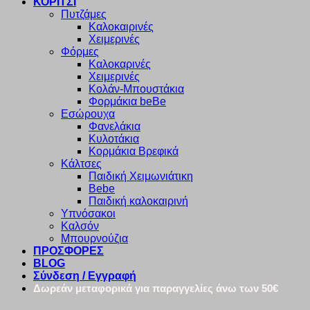
ΚΟΡΙΤΣΙ
Πυτζάμες
Καλοκαιρινές
Χειμερινές
Φόρμες
Καλοκαρινές
Χειμερινές
Κολάν-Μπουστάκια
Φορμάκια beBe
Εσώρουχα
Φανελάκια
Κυλοτάκια
Κορμάκια Βρεφικά
Κάλτσες
Παιδική Χειμωνιάτικη
Bebe
Παιδική καλοκαιρινή
Υπνόσακοι
Καλσόν
Μπουρνούζια
ΠΡΟΣΦΟΡΕΣ
BLOG
Σύνδεση / Εγγραφή
Δωρεάν μεταφορικά για παραγγελίες άνω των 50€