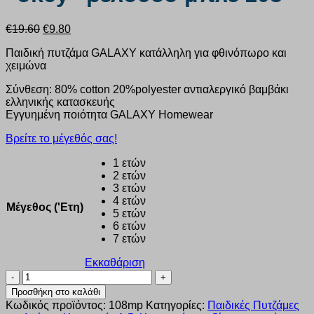
Original
Η
€
19.60
€
9.80
price
τρέχουσα
Παιδική πυτζάμα GALAXY κατάλληλη για φθινόπωρο και
was:
τιμή
χειμώνα
€19.60.
είναι:
€9.80.
Σύνθεση: 80% cotton 20%polyester αντιαλεργικό βαμβάκι
ελληνικής κατασκευής
Εγγυημένη ποιότητα GALAXY Homewear
Βρείτε το μέγεθός σας!
1 ετών
2 ετών
3 ετών
4 ετών
Μέγεθος ('Ετη)
5 ετών
6 ετών
7 ετών
Εκκαθάριση
Πυζάμα
αγόρι
Προσθήκη στο καλάθι
Galaxy
Κωδικός προϊόντος:
108mp
Κατηγορίες:
Παιδικές Πυτζάμες
“okey”