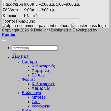
Παρασκευή
9:00π.μ.–2:00μ.μ. 5:00–9:00μ.μ.
Σάββατο
9:00π.μ.–3:00μ.μ.
Κυριακή
Κλειστά
Τρόποι Πληρωμής
Copyright 2026 © Detoi.gr / Designed & Developed by
Pointer
Αναζήτηση
για:
ΑΝΔΡΑΣ
Πυτζάμες
Καλοκαιρινές
Χειμερινές
Ρόμπες
Φόρμες
Καλοκαιρινές
Χειμερινές
Εσώρουχα
Μποξέρ
Σλιπ
Φανελάκια
Κάλτσες