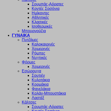
Σουμπάς-Αόρατες
Κοντές Σοσόνια
Ημίκοντες
Αθλητικές
Κλασικές
Ισοθερμικές
Μπουρνούζια
ΓΥΝΑΙΚΑ
Πυτζάμες
Καλοκαιρινές
Χειμερινές
Ρόμπες
Νυχτικές
Φόρμες
Χειμερινές
Εσώρουχα
Σουτιέν
Κυλοτάκια
Κορμάκια
Φανελάκια
Κολάν-Μπουστάκια
Λαστέξ
Κάλτσες
Σουμπάς-Αόρατες