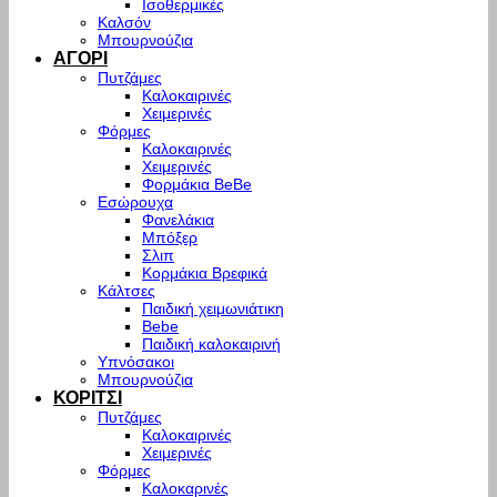
Ισοθερμικές
Καλσόν
Μπουρνούζια
ΑΓΟΡΙ
Πυτζάμες
Καλοκαιρινές
Χειμερινές
Φόρμες
Καλοκαιρινές
Χειμερινές
Φορμάκια BeBe
Εσώρουχα
Φανελάκια
Μπόξερ
Σλιπ
Κορμάκια Βρεφικά
Κάλτσες
Παιδική χειμωνιάτικη
Bebe
Παιδική καλοκαιρινή
Υπνόσακοι
Μπουρνούζια
ΚΟΡΙΤΣΙ
Πυτζάμες
Καλοκαιρινές
Χειμερινές
Φόρμες
Καλοκαρινές