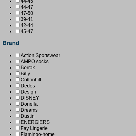
44-46
44-47
47-50
39-41
42-44
45-47
Brand
Action Sportswear
AMPO socks
Berrak
Billy
Cottonhill
Dedes
Design
DISNEY
Donella
Dreams
Dustin
ENERGIERS
Fay Lingerie
Flamingo-home