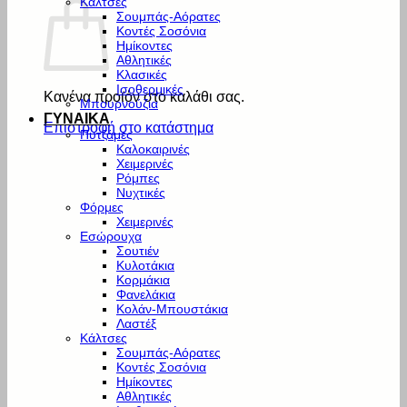
Κάλτσες
Σουμπάς-Αόρατες
Κοντές Σοσόνια
Ημίκοντες
Αθλητικές
Κλασικές
Ισοθερμικές
Κανένα προϊόν στο καλάθι σας.
Μπουρνούζια
ΓΥΝΑΙΚΑ
Επιστροφή στο κατάστημα
Πυτζάμες
Καλοκαιρινές
Χειμερινές
Ρόμπες
Νυχτικές
Φόρμες
Χειμερινές
Εσώρουχα
Σουτιέν
Κυλοτάκια
Κορμάκια
Φανελάκια
Κολάν-Μπουστάκια
Λαστέξ
Κάλτσες
Σουμπάς-Αόρατες
Κοντές Σοσόνια
Ημίκοντες
Αθλητικές