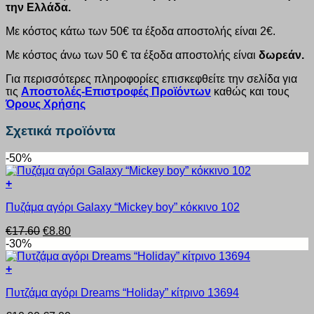
την Ελλάδα.
Με κόστος κάτω των 50€ τα έξοδα αποστολής είναι 2€.
Με κόστος άνω των 50 € τα έξοδα αποστολής είναι
δωρεάν.
Για περισσότερες πληροφορίες επισκεφθείτε την σελίδα για
τις
Αποστολές-Επιστροφές Προϊόντων
καθώς και τους
Όρους Χρήσης
Σχετικά προϊόντα
-50%
+
Αυτό
Πυζάμα αγόρι Galaxy “Mickey boy” κόκκινο 102
το
προϊόν
Original
Η
€
17.60
€
8.80
έχει
price
τρέχουσα
-30%
πολλαπλές
was:
τιμή
παραλλαγές.
€17.60.
είναι:
+
Οι
Αυτό
€8.80.
επιλογές
Πυτζάμα αγόρι Dreams “Holiday” κίτρινο 13694
το
μπορούν
προϊόν
να