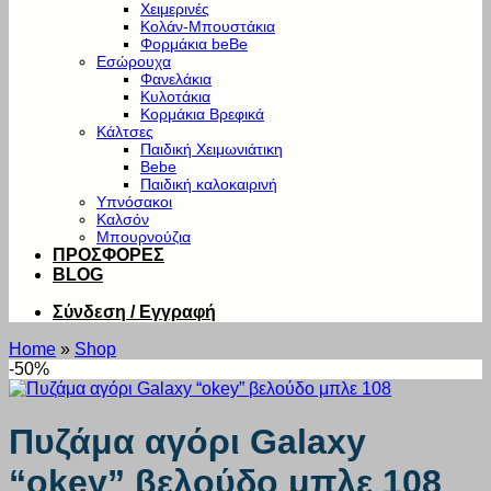
Χειμερινές
Κολάν-Μπουστάκια
Φορμάκια beBe
Εσώρουχα
Φανελάκια
Κυλοτάκια
Κορμάκια Βρεφικά
Κάλτσες
Παιδική Χειμωνιάτικη
Bebe
Παιδική καλοκαιρινή
Υπνόσακοι
Καλσόν
Μπουρνούζια
ΠΡΟΣΦΟΡΕΣ
BLOG
Σύνδεση / Εγγραφή
Home
»
Shop
-50%
Πυζάμα αγόρι Galaxy
“okey” βελούδο μπλε 108