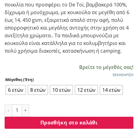
ποικιλία που προσφέρει το De Toi, βαμβακερά 100%,
δίχρωμα ή μονόχρωμα, με κουκούλα σε μεγέθη από 6
έως 14, 450 gsm, εξαιρετικά απαλό στην αφή, πολύ
απορροφητικό και μεγάλης αντοχής στην χρήση σε 4
ανεξίτηλα χρώματα.. Τα παιδικά μπουρνούζια με
κουκούλα είναι κατάλληλα για το κολυμβητήριο και
πολύ χρήσιμα διακοπές, κατασκήνωση ή camping.
Βρείτε το μέγεθός σας!
ΕΚΚΑΘΆΡΙΣΗ
Μέγεθος ('Ετη)
6 ετών
8 ετών
10 ετών
12 ετών
14 ετών
Μπουρνούζι παιδικό με κουκούλα 6-14 Flamingo σιέλ/μπλε
Προσθήκη στο καλάθι