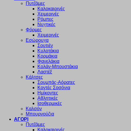
Πυτζάμες
Καλοκαιρινές
Χειμερινές
Ρόμπες
Νυχτικές
Φόρμες
Χειμερινές
Εσώρουχα
Σουτιέν
Κυλοτάκια
Κορμάκια
Φανελάκια
Κολάν-Μπουστάκια
Λαστέξ
Κάλτσες
Σουμπάς-Αόρατες
Κοντές Σοσόνια
Ημίκοντες
Αθλητικές
Ισοθερμικές
Καλσόν
Μπουρνούζια
ΑΓΟΡΙ
Πυτζάμες
Καλοκαιρινές