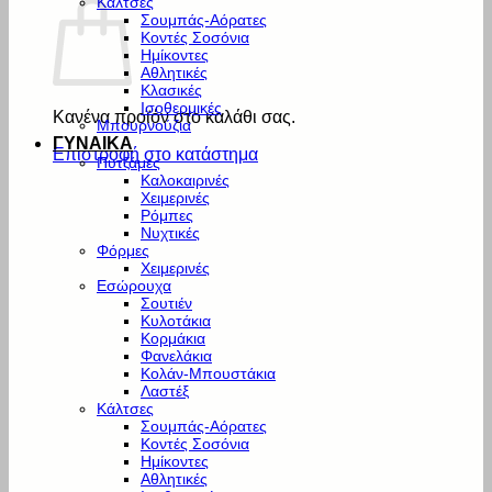
Κάλτσες
Σουμπάς-Αόρατες
Κοντές Σοσόνια
Ημίκοντες
Αθλητικές
Κλασικές
Ισοθερμικές
Κανένα προϊόν στο καλάθι σας.
Μπουρνούζια
ΓΥΝΑΙΚΑ
Επιστροφή στο κατάστημα
Πυτζάμες
Καλοκαιρινές
Χειμερινές
Ρόμπες
Νυχτικές
Φόρμες
Χειμερινές
Εσώρουχα
Σουτιέν
Κυλοτάκια
Κορμάκια
Φανελάκια
Κολάν-Μπουστάκια
Λαστέξ
Κάλτσες
Σουμπάς-Αόρατες
Κοντές Σοσόνια
Ημίκοντες
Αθλητικές