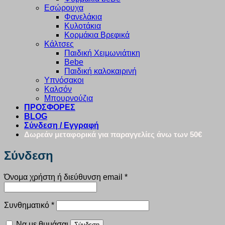
Εσώρουχα
Φανελάκια
Κυλοτάκια
Κορμάκια Βρεφικά
Κάλτσες
Παιδική Χειμωνιάτικη
Bebe
Παιδική καλοκαιρινή
Υπνόσακοι
Καλσόν
Μπουρνούζια
ΠΡΟΣΦΟΡΕΣ
BLOG
Σύνδεση / Εγγραφή
Δωρεάν μεταφορικά για παραγγελίες άνω των 50€
Σύνδεση
Απαιτείται
Όνομα χρήστη ή διεύθυνση email
*
Απαιτείται
Συνθηματικό
*
Να με θυμάσαι
Σύνδεση