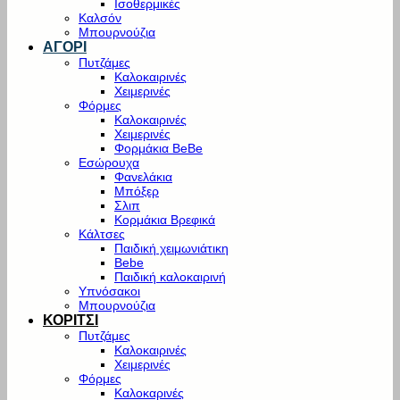
Ισοθερμικές
Καλσόν
Μπουρνούζια
ΑΓΟΡΙ
Πυτζάμες
Καλοκαιρινές
Χειμερινές
Φόρμες
Καλοκαιρινές
Χειμερινές
Φορμάκια BeBe
Εσώρουχα
Φανελάκια
Μπόξερ
Σλιπ
Κορμάκια Βρεφικά
Κάλτσες
Παιδική χειμωνιάτικη
Bebe
Παιδική καλοκαιρινή
Υπνόσακοι
Μπουρνούζια
ΚΟΡΙΤΣΙ
Πυτζάμες
Καλοκαιρινές
Χειμερινές
Φόρμες
Καλοκαρινές