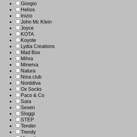
Giorgio
Helios
Inizio
John Mc Klein
Joyce
KOTA
Koyote
Lydia Creations
Mad Box
Mihra
Minerva
Natura
Nina club
Norddiva
Ox Socks
Paco & Co
Sara
Sexen
Sloggi
STEP
Tender
Trendy