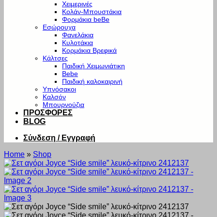
Χειμερινές
Κολάν-Μπουστάκια
Φορμάκια beBe
Εσώρουχα
Φανελάκια
Κυλοτάκια
Κορμάκια Βρεφικά
Κάλτσες
Παιδική Χειμωνιάτικη
Bebe
Παιδική καλοκαιρινή
Υπνόσακοι
Καλσόν
Μπουρνούζια
ΠΡΟΣΦΟΡΕΣ
BLOG
Σύνδεση / Εγγραφή
Home
»
Shop