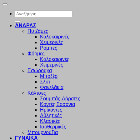
Αναζήτηση
για:
ΑΝΔΡΑΣ
Πυτζάμες
Καλοκαιρινές
Χειμερινές
Ρόμπες
Φόρμες
Καλοκαιρινές
Χειμερινές
Εσώρουχα
Μποξέρ
Σλιπ
Φανελάκια
Κάλτσες
Σουμπάς-Αόρατες
Κοντές Σοσόνια
Ημίκοντες
Αθλητικές
Κλασικές
Ισοθερμικές
Μπουρνούζια
ΓΥΝΑΙΚΑ