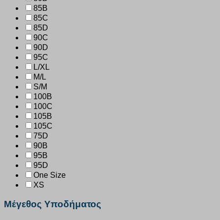
85B
85C
85D
90C
90D
95C
L/XL
M/L
S/M
100B
100C
105B
105C
75D
90B
95B
95D
One Size
XS
Μέγεθος Υποδήματος