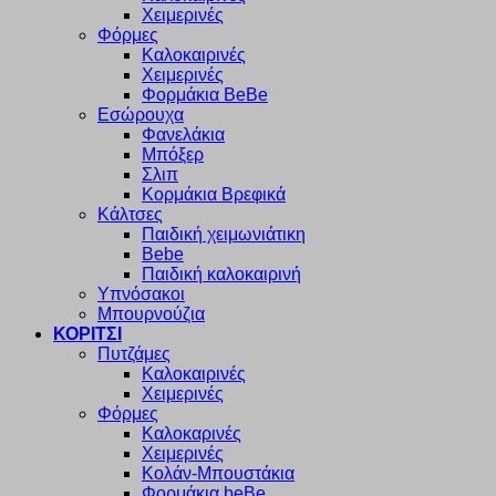
Χειμερινές
Φόρμες
Καλοκαιρινές
Χειμερινές
Φορμάκια BeBe
Εσώρουχα
Φανελάκια
Μπόξερ
Σλιπ
Κορμάκια Βρεφικά
Κάλτσες
Παιδική χειμωνιάτικη
Bebe
Παιδική καλοκαιρινή
Υπνόσακοι
Μπουρνούζια
ΚΟΡΙΤΣΙ
Πυτζάμες
Καλοκαιρινές
Χειμερινές
Φόρμες
Καλοκαρινές
Χειμερινές
Κολάν-Μπουστάκια
Φορμάκια beBe