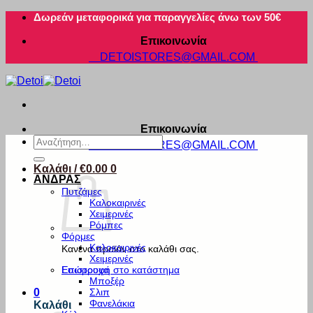
Μετάβαση
Δωρεάν μεταφορικά για παραγγελίες άνω των 50€
στο
Επικοινωνία
περιεχόμενο
DETOISTORES@GMAIL.COM
Επικοινωνία
Αναζήτηση
DETOISTORES@GMAIL.COM
για:
Καλάθι /
€
0.00
0
ΑΝΔΡΑΣ
Πυτζάμες
Καλοκαιρινές
Χειμερινές
Ρόμπες
Φόρμες
Καλοκαιρινές
Κανένα προϊόν στο καλάθι σας.
Χειμερινές
Εσώρουχα
Επιστροφή στο κατάστημα
Μποξέρ
Σλιπ
0
Φανελάκια
Καλάθι