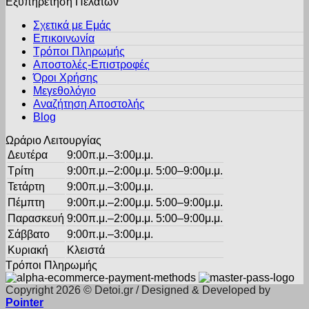
Εξυπηρέτηση Πελατών
πολλαπλές
επιλεγούν
παραλλαγές.
στη
Σχετικά με Εμάς
Οι
σελίδα
Επικοινωνία
επιλογές
του
Τρόποι Πληρωμής
μπορούν
προϊόντος
Αποστολές-Επιστροφές
να
Όροι Χρήσης
επιλεγούν
στη
Μεγεθολόγιο
σελίδα
Αναζήτηση Αποστολής
του
Blog
προϊόντος
Ωράριο Λειτουργίας
Δευτέρα
9:00π.μ.–3:00μ.μ.
Τρίτη
9:00π.μ.–2:00μ.μ. 5:00–9:00μ.μ.
Τετάρτη
9:00π.μ.–3:00μ.μ.
Πέμπτη
9:00π.μ.–2:00μ.μ. 5:00–9:00μ.μ.
Παρασκευή
9:00π.μ.–2:00μ.μ. 5:00–9:00μ.μ.
Σάββατο
9:00π.μ.–3:00μ.μ.
Κυριακή
Κλειστά
Τρόποι Πληρωμής
Copyright 2026 © Detoi.gr / Designed & Developed by
Pointer