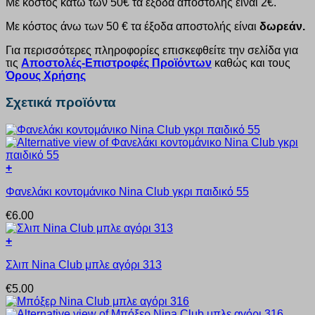
Με κόστος κάτω των 50€ τα έξοδα αποστολής είναι 2€.
Με κόστος άνω των 50 € τα έξοδα αποστολής είναι
δωρεάν.
Για περισσότερες πληροφορίες επισκεφθείτε την σελίδα για
τις
Αποστολές-Επιστροφές Προϊόντων
καθώς και τους
Όρους Χρήσης
Σχετικά προϊόντα
+
Αυτό
Φανελάκι κοντομάνικο Nina Club γκρι παιδικό 55
το
προϊόν
€
6.00
έχει
πολλαπλές
+
παραλλαγές.
Αυτό
Οι
Σλιπ Nina Club μπλε αγόρι 313
το
επιλογές
προϊόν
μπορούν
€
5.00
έχει
να
πολλαπλές
επιλεγούν