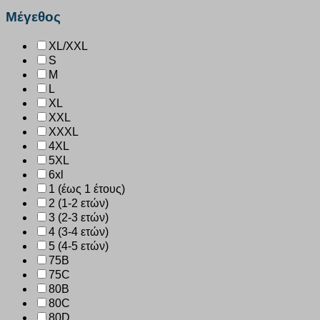
Μέγεθος
XL/XXL
S
M
L
XL
XXL
XXXL
4XL
5XL
6xl
1 (έως 1 έτους)
2 (1-2 ετών)
3 (2-3 ετών)
4 (3-4 ετών)
5 (4-5 ετών)
75B
75C
80B
80C
80D