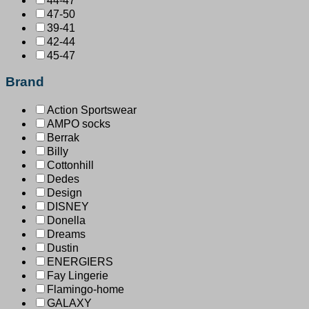
44-47
47-50
39-41
42-44
45-47
Brand
Action Sportswear
AMPO socks
Berrak
Billy
Cottonhill
Dedes
Design
DISNEY
Donella
Dreams
Dustin
ENERGIERS
Fay Lingerie
Flamingo-home
GALAXY