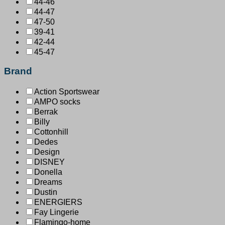
44-46
44-47
47-50
39-41
42-44
45-47
Brand
Action Sportswear
AMPO socks
Berrak
Billy
Cottonhill
Dedes
Design
DISNEY
Donella
Dreams
Dustin
ENERGIERS
Fay Lingerie
Flamingo-home