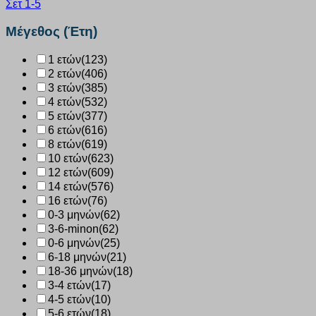
Σετ 1-5
κόκκινο
2264128
Μέγεθος (Έτη)
ποσότητα
1 ετών
(123)
2 ετών
(406)
3 ετών
(385)
4 ετών
(532)
5 ετών
(377)
6 ετών
(616)
8 ετών
(619)
10 ετών
(623)
12 ετών
(609)
14 ετών
(576)
16 ετών
(76)
0-3 μηνών
(62)
3-6-minon
(62)
0-6 μηνών
(25)
6-18 μηνών
(21)
18-36 μηνών
(18)
3-4 ετών
(17)
4-5 ετών
(10)
5-6 ετών
(18)