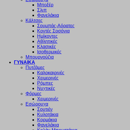
Μποξέρ
Σλιπ
Φανελάκια
Κάλτσες
Σουμπάς-Αόρατες
Κοντές Σοσόνια
Ημίκοντες
Αθλητικές
Κλασικές
Ισοθερμικές
Μπουρνούζια
ΓΥΝΑΙΚΑ
Πυτζάμες
Καλοκαιρινές
Χειμερινές
Ρόμπες
Νυχτικές
Φόρμες
Χειμερινές
Εσώρουχα
Σουτιέν
Κυλοτάκια
Κορμάκια
Φανελάκια