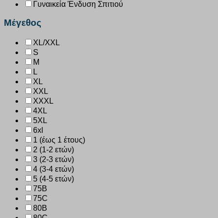
Γυναικεία Ένδυση Σπιτιού
Μέγεθος
XL/XXL
S
M
L
XL
XXL
XXXL
4XL
5XL
6xl
1 (έως 1 έτους)
2 (1-2 ετών)
3 (2-3 ετών)
4 (3-4 ετών)
5 (4-5 ετών)
75B
75C
80B
80C