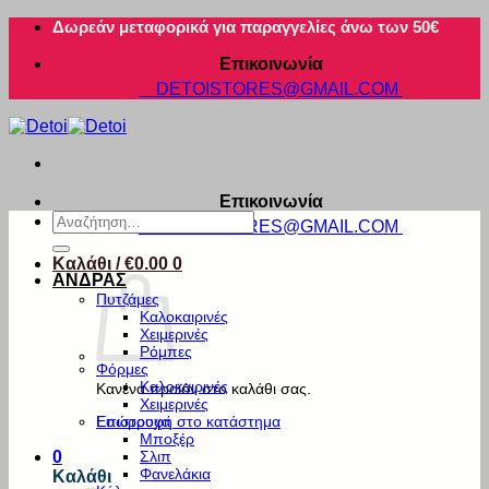
Μετάβαση
Δωρεάν μεταφορικά για παραγγελίες άνω των 50€
στο
Επικοινωνία
περιεχόμενο
DETOISTORES@GMAIL.COM
Επικοινωνία
Αναζήτηση
DETOISTORES@GMAIL.COM
για:
Καλάθι /
€
0.00
0
ΑΝΔΡΑΣ
Πυτζάμες
Καλοκαιρινές
Χειμερινές
Ρόμπες
Φόρμες
Καλοκαιρινές
Κανένα προϊόν στο καλάθι σας.
Χειμερινές
Εσώρουχα
Επιστροφή στο κατάστημα
Μποξέρ
Σλιπ
0
Φανελάκια
Καλάθι