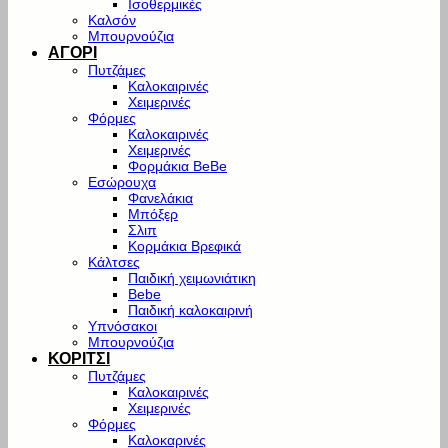
Ισοθερμικές
Καλσόν
Μπουρνούζια
ΑΓΟΡΙ
Πυτζάμες
Καλοκαιρινές
Χειμερινές
Φόρμες
Καλοκαιρινές
Χειμερινές
Φορμάκια BeBe
Εσώρουχα
Φανελάκια
Μπόξερ
Σλιπ
Κορμάκια Βρεφικά
Κάλτσες
Παιδική χειμωνιάτικη
Bebe
Παιδική καλοκαιρινή
Υπνόσακοι
Μπουρνούζια
ΚΟΡΙΤΣΙ
Πυτζάμες
Καλοκαιρινές
Χειμερινές
Φόρμες
Καλοκαρινές