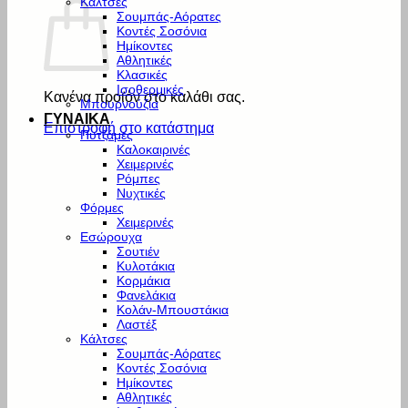
Κάλτσες
Σουμπάς-Αόρατες
Κοντές Σοσόνια
Ημίκοντες
Αθλητικές
Κλασικές
Ισοθερμικές
Κανένα προϊόν στο καλάθι σας.
Μπουρνούζια
ΓΥΝΑΙΚΑ
Επιστροφή στο κατάστημα
Πυτζάμες
Καλοκαιρινές
Χειμερινές
Ρόμπες
Νυχτικές
Φόρμες
Χειμερινές
Εσώρουχα
Σουτιέν
Κυλοτάκια
Κορμάκια
Φανελάκια
Κολάν-Μπουστάκια
Λαστέξ
Κάλτσες
Σουμπάς-Αόρατες
Κοντές Σοσόνια
Ημίκοντες
Αθλητικές