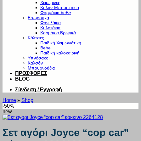
Χειμερινές
Κολάν-Μπουστάκια
Φορμάκια beBe
Εσώρουχα
Φανελάκια
Κυλοτάκια
Κορμάκια Βρεφικά
Κάλτσες
Παιδική Χειμωνιάτικη
Bebe
Παιδική καλοκαιρινή
Υπνόσακοι
Καλσόν
Μπουρνούζια
ΠΡΟΣΦΟΡΕΣ
BLOG
Σύνδεση / Εγγραφή
Home
»
Shop
-50%
new
Σετ αγόρι Joyce “cop car”