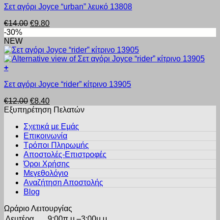
μπορούν
Σετ αγόρι Joyce “urban” λευκό 13808
το
να
προϊόν
επιλεγούν
Original
Η
€
14.00
€
9.80
έχει
στη
price
τρέχουσα
-30%
πολλαπλές
σελίδα
was:
τιμή
NEW
παραλλαγές.
του
€14.00.
είναι:
Οι
προϊόντος
€9.80.
επιλογές
+
μπορούν
Αυτό
να
Σετ αγόρι Joyce “rider” κίτρινο 13905
το
επιλεγούν
προϊόν
στη
Original
Η
€
12.00
€
8.40
έχει
σελίδα
price
τρέχουσα
Εξυπηρέτηση Πελατών
πολλαπλές
του
was:
τιμή
παραλλαγές.
προϊόντος
Σχετικά με Εμάς
€12.00.
είναι:
Οι
Επικοινωνία
€8.40.
επιλογές
Τρόποι Πληρωμής
μπορούν
Αποστολές-Επιστροφές
να
Όροι Χρήσης
επιλεγούν
στη
Μεγεθολόγιο
σελίδα
Αναζήτηση Αποστολής
του
Blog
προϊόντος
Ωράριο Λειτουργίας
Δευτέρα
9:00π.μ.–3:00μ.μ.