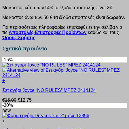
Με κόστος κάτω των 50€ τα έξοδα αποστολής είναι 2€.
Με κόστος άνω των 50 € τα έξοδα αποστολής είναι
δωρεάν.
Για περισσότερες πληροφορίες επισκεφθείτε την σελίδα για
τις
Αποστολές-Επιστροφές Προϊόντων
καθώς και τους
Όρους Χρήσης
Σχετικά προϊόντα
-15%
+
Αυτό
Σετ αγόρι Joyce “NO RULES” MPEZ 2414124
το
προϊόν
Original
Η
€
15.00
€
12.75
έχει
price
τρέχουσα
-30%
πολλαπλές
was:
τιμή
new
παραλλαγές.
€15.00.
είναι:
Οι
€12.75.
+
επιλογές
Αυτό
μπορούν