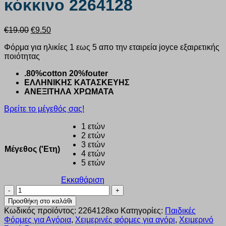
κόκκινο 2264128
Original
Η
€
19.00
€
9.50
price
τρέχουσα
Φόρμα για ηλικίες 1 εως 5 απο την εταιρεία joyce εξαιρετικής
was:
τιμή
ποιότητας
€19.00.
είναι:
€9.50.
.80%cotton 20%fouter
ΕΛΛΗΝΙΚΗΣ ΚΑΤΑΣΚΕΥΗΣ
ΑΝΕΞΙΤΗΛΑ ΧΡΩΜΑΤΑ
Βρείτε το μέγεθός σας!
1 ετών
2 ετών
3 ετών
Μέγεθος ('Ετη)
4 ετών
5 ετών
Εκκαθάριση
Σετ
αγόρι
Προσθήκη στο καλάθι
Joyce
Κωδικός προϊόντος:
2264128κο
Κατηγορίες:
Παιδικές
“cop
Φόρμες για Αγόρια
,
Χειμερινές φόρμες για αγόρι
,
Χειμερινό
car”