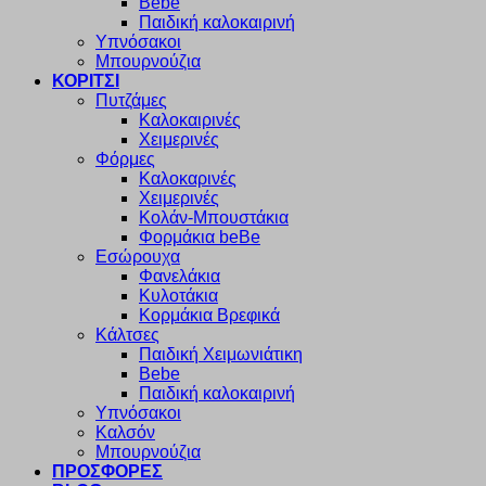
Bebe
Παιδική καλοκαιρινή
Υπνόσακοι
Μπουρνούζια
ΚΟΡΙΤΣΙ
Πυτζάμες
Καλοκαιρινές
Χειμερινές
Φόρμες
Καλοκαρινές
Χειμερινές
Κολάν-Μπουστάκια
Φορμάκια beBe
Εσώρουχα
Φανελάκια
Κυλοτάκια
Κορμάκια Βρεφικά
Κάλτσες
Παιδική Χειμωνιάτικη
Bebe
Παιδική καλοκαιρινή
Υπνόσακοι
Καλσόν
Μπουρνούζια
ΠΡΟΣΦΟΡΕΣ