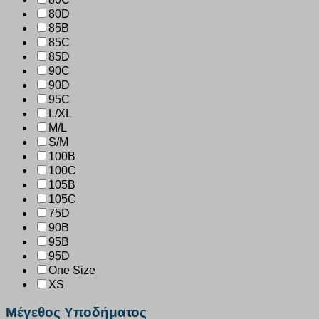
80D
85B
85C
85D
90C
90D
95C
L/XL
M/L
S/M
100B
100C
105B
105C
75D
90B
95B
95D
One Size
XS
Μέγεθος Υποδήματος