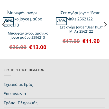
-50%
-30%
Σετ αγόρι Joyce “Bear hug”
Μπλε 2562122
Μπουφάν αγόρι αμάνικο
joyce μαύρο 2396213
€
17.00
€
11.90
Original
Η
price
τρέχ
€
26.00
€
13.00
Original
Η
was:
τιμή
υσα
price
τρέχουσα
€17.00.
είναι:
was:
τιμή
€11.9
€26.00.
είναι:
€13.00.
ΕΞΥΠΗΡΈΤΗΣΗ ΠΕΛΑΤΏΝ
Σχετικά με Εμάς
Επικοινωνία
Τρόποι Πληρωμής