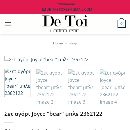
Μετάβαση
Επικοινωνία
DETOISTORES@GMAIL.COM
στο
περιεχόμενο
0
Home
»
Shop
Σετ αγόρι Joyce “bear” μπλε 2362122