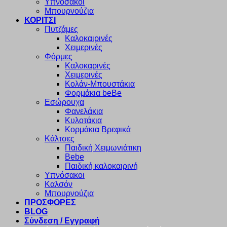
Υπνόσακοι
Μπουρνούζια
ΚΟΡΙΤΣΙ
Πυτζάμες
Καλοκαιρινές
Χειμερινές
Φόρμες
Καλοκαρινές
Χειμερινές
Κολάν-Μπουστάκια
Φορμάκια beBe
Εσώρουχα
Φανελάκια
Κυλοτάκια
Κορμάκια Βρεφικά
Κάλτσες
Παιδική Χειμωνιάτικη
Bebe
Παιδική καλοκαιρινή
Υπνόσακοι
Καλσόν
Μπουρνούζια
ΠΡΟΣΦΟΡΕΣ
BLOG
Σύνδεση / Εγγραφή