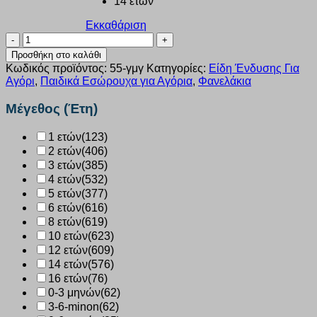
14 ετών
Εκκαθάριση
Φανελάκι
κοντομάνικο
Προσθήκη στο καλάθι
Nina
Κωδικός προϊόντος:
55-γμγ
Κατηγορίες:
Είδη Ένδυσης Για
Club
Αγόρι
,
Παιδικά Εσώρουχα για Αγόρια
,
Φανελάκια
παιδικό
3
Μέγεθος (Έτη)
τεμ.
πολύχρωμο
1 ετών
(123)
355
2 ετών
(406)
ποσότητα
3 ετών
(385)
4 ετών
(532)
5 ετών
(377)
6 ετών
(616)
8 ετών
(619)
10 ετών
(623)
12 ετών
(609)
14 ετών
(576)
16 ετών
(76)
0-3 μηνών
(62)
3-6-minon
(62)