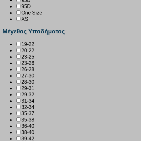
95B
95D
One Size
XS
Μέγεθος Υποδήματος
19-22
20-22
23-25
23-26
26-28
27-30
28-30
29-31
29-32
31-34
32-34
35-37
35-38
36-40
38-40
39-42