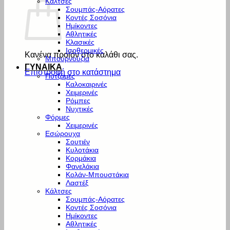
Κάλτσες
Σουμπάς-Αόρατες
Κοντές Σοσόνια
Ημίκοντες
Αθλητικές
Κλασικές
Ισοθερμικές
Κανένα προϊόν στο καλάθι σας.
Μπουρνούζια
ΓΥΝΑΙΚΑ
Επιστροφή στο κατάστημα
Πυτζάμες
Καλοκαιρινές
Χειμερινές
Ρόμπες
Νυχτικές
Φόρμες
Χειμερινές
Εσώρουχα
Σουτιέν
Κυλοτάκια
Κορμάκια
Φανελάκια
Κολάν-Μπουστάκια
Λαστέξ
Κάλτσες
Σουμπάς-Αόρατες
Κοντές Σοσόνια
Ημίκοντες
Αθλητικές