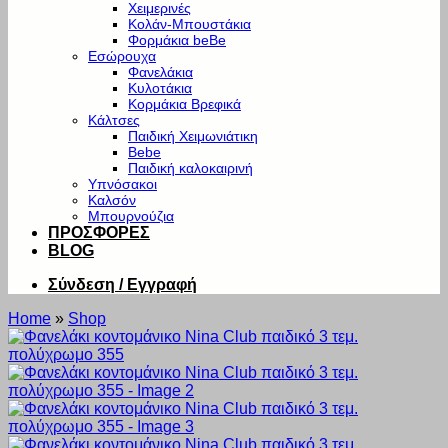
Χειμερινές
Κολάν-Μπουστάκια
Φορμάκια beBe
Εσώρουχα
Φανελάκια
Κυλοτάκια
Κορμάκια Βρεφικά
Κάλτσες
Παιδική Χειμωνιάτικη
Bebe
Παιδική καλοκαιρινή
Υπνόσακοι
Καλσόν
Μπουρνούζια
ΠΡΟΣΦΟΡΕΣ
BLOG
Σύνδεση / Εγγραφή
Home
»
Shop