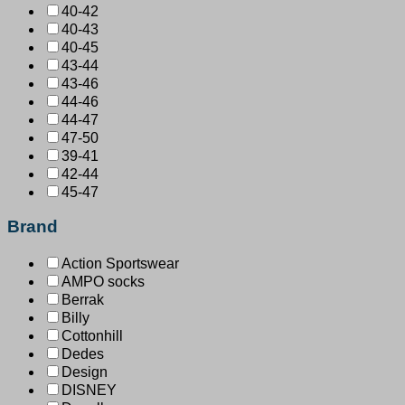
40-42
40-43
40-45
43-44
43-46
44-46
44-47
47-50
39-41
42-44
45-47
Brand
Action Sportswear
AMPO socks
Berrak
Billy
Cottonhill
Dedes
Design
DISNEY