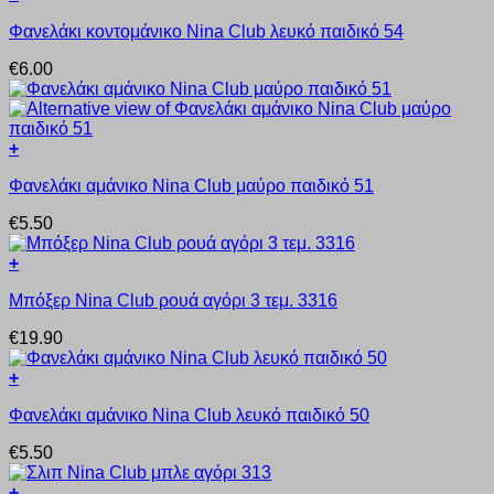
Αυτό
Φανελάκι κοντομάνικο Nina Club λευκό παιδικό 54
το
προϊόν
€
6.00
έχει
πολλαπλές
παραλλαγές.
Οι
+
επιλογές
Αυτό
μπορούν
Φανελάκι αμάνικο Nina Club μαύρο παιδικό 51
το
να
προϊόν
επιλεγούν
€
5.50
έχει
στη
πολλαπλές
σελίδα
+
παραλλαγές.
του
Αυτό
Οι
προϊόντος
Μπόξερ Nina Club ρουά αγόρι 3 τεμ. 3316
το
επιλογές
προϊόν
μπορούν
€
19.90
έχει
να
πολλαπλές
επιλεγούν
+
παραλλαγές.
στη
Αυτό
Οι
σελίδα
Φανελάκι αμάνικο Nina Club λευκό παιδικό 50
το
επιλογές
του
προϊόν
μπορούν
προϊόντος
€
5.50
έχει
να
πολλαπλές
επιλεγούν
+