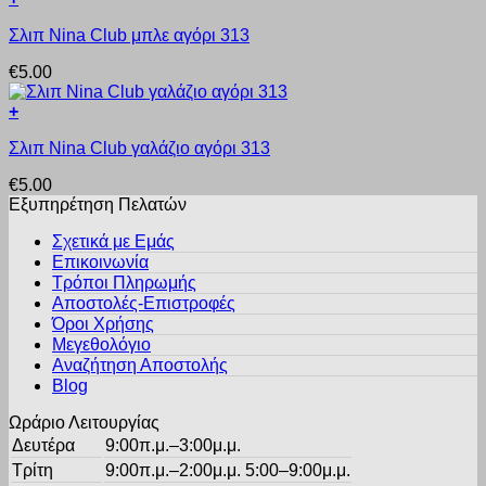
παραλλαγές.
στη
Αυτό
Οι
σελίδα
Σλιπ Nina Club μπλε αγόρι 313
το
επιλογές
του
προϊόν
μπορούν
προϊόντος
€
5.00
έχει
να
πολλαπλές
επιλεγούν
+
παραλλαγές.
στη
Αυτό
Οι
σελίδα
Σλιπ Nina Club γαλάζιο αγόρι 313
το
επιλογές
του
προϊόν
μπορούν
προϊόντος
€
5.00
έχει
να
Εξυπηρέτηση Πελατών
πολλαπλές
επιλεγούν
παραλλαγές.
στη
Σχετικά με Εμάς
Οι
σελίδα
Επικοινωνία
επιλογές
του
Τρόποι Πληρωμής
μπορούν
προϊόντος
Αποστολές-Επιστροφές
να
Όροι Χρήσης
επιλεγούν
στη
Μεγεθολόγιο
σελίδα
Αναζήτηση Αποστολής
του
Blog
προϊόντος
Ωράριο Λειτουργίας
Δευτέρα
9:00π.μ.–3:00μ.μ.
Τρίτη
9:00π.μ.–2:00μ.μ. 5:00–9:00μ.μ.