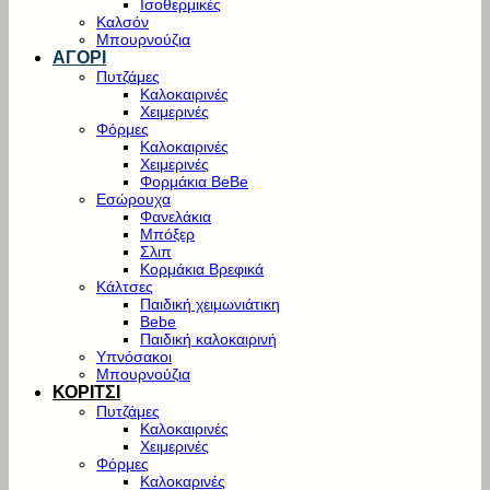
Ισοθερμικές
Καλσόν
Μπουρνούζια
ΑΓΟΡΙ
Πυτζάμες
Καλοκαιρινές
Χειμερινές
Φόρμες
Καλοκαιρινές
Χειμερινές
Φορμάκια BeBe
Εσώρουχα
Φανελάκια
Μπόξερ
Σλιπ
Κορμάκια Βρεφικά
Κάλτσες
Παιδική χειμωνιάτικη
Bebe
Παιδική καλοκαιρινή
Υπνόσακοι
Μπουρνούζια
ΚΟΡΙΤΣΙ
Πυτζάμες
Καλοκαιρινές
Χειμερινές
Φόρμες
Καλοκαρινές