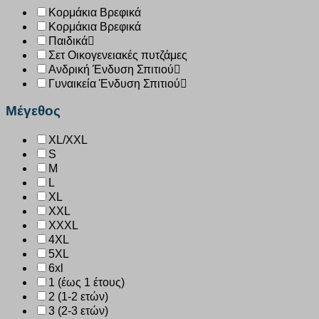
Κορμάκια Βρεφικά
Κορμάκια Βρεφικά
Παιδικά
Σετ Οικογενειακές πυτζάμες
Ανδρική Ένδυση Σπιτιού
Γυναικεία Ένδυση Σπιτιού
Μέγεθος
XL/XXL
S
M
L
XL
XXL
XXXL
4XL
5XL
6xl
1 (έως 1 έτους)
2 (1-2 ετών)
3 (2-3 ετών)