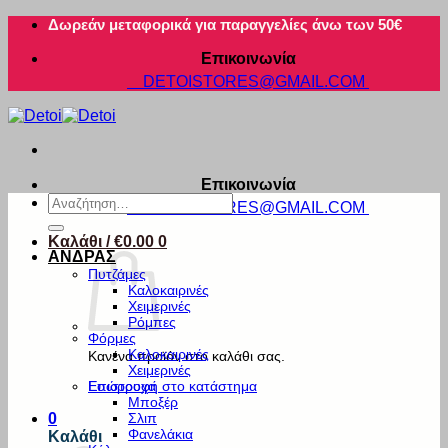
Μετάβαση
Δωρεάν μεταφορικά για παραγγελίες άνω των 50€
στο
Επικοινωνία
περιεχόμενο
DETOISTORES@GMAIL.COM
Επικοινωνία
Αναζήτηση
DETOISTORES@GMAIL.COM
για:
Καλάθι /
€
0.00
0
ΑΝΔΡΑΣ
Πυτζάμες
Καλοκαιρινές
Χειμερινές
Ρόμπες
Φόρμες
Καλοκαιρινές
Κανένα προϊόν στο καλάθι σας.
Χειμερινές
Εσώρουχα
Επιστροφή στο κατάστημα
Μποξέρ
Σλιπ
0
Φανελάκια
Καλάθι