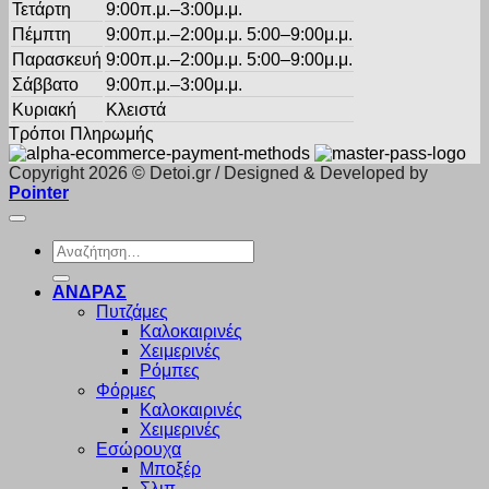
Τετάρτη
9:00π.μ.–3:00μ.μ.
Πέμπτη
9:00π.μ.–2:00μ.μ. 5:00–9:00μ.μ.
Παρασκευή
9:00π.μ.–2:00μ.μ. 5:00–9:00μ.μ.
Σάββατο
9:00π.μ.–3:00μ.μ.
Κυριακή
Κλειστά
Τρόποι Πληρωμής
Copyright 2026 © Detoi.gr / Designed & Developed by
Pointer
Αναζήτηση
για:
ΑΝΔΡΑΣ
Πυτζάμες
Καλοκαιρινές
Χειμερινές
Ρόμπες
Φόρμες
Καλοκαιρινές
Χειμερινές
Εσώρουχα
Μποξέρ
Σλιπ