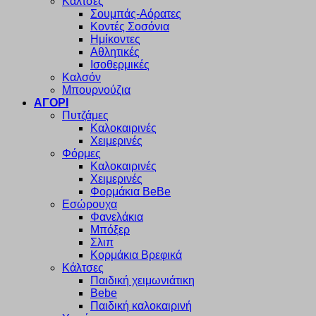
Κάλτσες
Σουμπάς-Αόρατες
Κοντές Σοσόνια
Ημίκοντες
Αθλητικές
Ισοθερμικές
Καλσόν
Μπουρνούζια
ΑΓΟΡΙ
Πυτζάμες
Καλοκαιρινές
Χειμερινές
Φόρμες
Καλοκαιρινές
Χειμερινές
Φορμάκια BeBe
Εσώρουχα
Φανελάκια
Μπόξερ
Σλιπ
Κορμάκια Βρεφικά
Κάλτσες
Παιδική χειμωνιάτικη
Bebe
Παιδική καλοκαιρινή