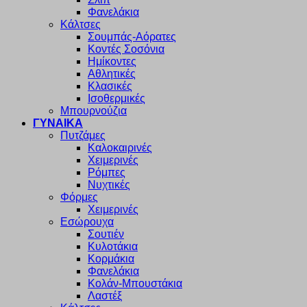
Φανελάκια
Κάλτσες
Σουμπάς-Αόρατες
Κοντές Σοσόνια
Ημίκοντες
Αθλητικές
Κλασικές
Ισοθερμικές
Μπουρνούζια
ΓΥΝΑΙΚΑ
Πυτζάμες
Καλοκαιρινές
Χειμερινές
Ρόμπες
Νυχτικές
Φόρμες
Χειμερινές
Εσώρουχα
Σουτιέν
Κυλοτάκια
Κορμάκια
Φανελάκια
Κολάν-Μπουστάκια
Λαστέξ