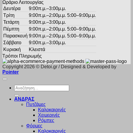
Ωράριο Λειτουργίας
Δευτέρα
9:00π.μ.–3:00μ.μ.
Τρίτη
9:00π.μ.–2:00μ.μ. 5:00–9:00μ.μ.
Τετάρτη
9:00π.μ.–3:00μ.μ.
Πέμπτη
9:00π.μ.–2:00μ.μ. 5:00–9:00μ.μ.
Παρασκευή
9:00π.μ.–2:00μ.μ. 5:00–9:00μ.μ.
Σάββατο
9:00π.μ.–3:00μ.μ.
Κυριακή
Κλειστά
Τρόποι Πληρωμής
Copyright 2026 © Detoi.gr / Designed & Developed by
Pointer
Αναζήτηση
για:
ΑΝΔΡΑΣ
Πυτζάμες
Καλοκαιρινές
Χειμερινές
Ρόμπες
Φόρμες
Καλοκαιρινές