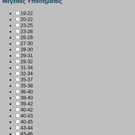
Μέγεθος Υποδήματος
19-22
20-22
23-25
23-26
26-28
27-30
28-30
29-31
29-32
31-34
32-34
35-37
35-38
36-40
38-40
39-42
40-42
40-43
40-45
43-44
43-46