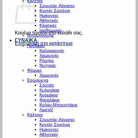
Κάλτσες
Σουμπάς-Αόρατες
Κοντές Σοσόνια
Ημίκοντες
Αθλητικές
Κλασικές
Ισοθερμικές
Κανένα προϊόν στο καλάθι σας.
Μπουρνούζια
ΓΥΝΑΙΚΑ
Επιστροφή στο κατάστημα
Πυτζάμες
Καλοκαιρινές
Χειμερινές
Ρόμπες
Νυχτικές
Φόρμες
Χειμερινές
Εσώρουχα
Σουτιέν
Κυλοτάκια
Κορμάκια
Φανελάκια
Κολάν-Μπουστάκια
Λαστέξ
Κάλτσες
Σουμπάς-Αόρατες
Κοντές Σοσόνια
Ημίκοντες
Αθλητικές