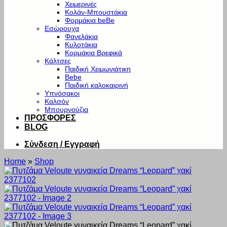
Χειμερινές
Κολάν-Μπουστάκια
Φορμάκια beBe
Εσώρουχα
Φανελάκια
Κυλοτάκια
Κορμάκια Βρεφικά
Κάλτσες
Παιδική Χειμωνιάτικη
Bebe
Παιδική καλοκαιρινή
Υπνόσακοι
Καλσόν
Μπουρνούζια
ΠΡΟΣΦΟΡΕΣ
BLOG
Σύνδεση / Εγγραφή
Home
»
Shop