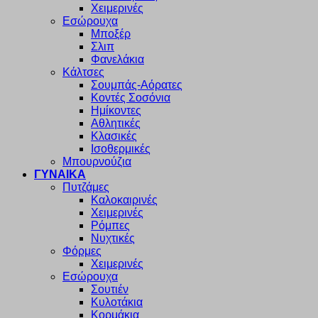
Χειμερινές
Εσώρουχα
Μποξέρ
Σλιπ
Φανελάκια
Κάλτσες
Σουμπάς-Αόρατες
Κοντές Σοσόνια
Ημίκοντες
Αθλητικές
Κλασικές
Ισοθερμικές
Μπουρνούζια
ΓΥΝΑΙΚΑ
Πυτζάμες
Καλοκαιρινές
Χειμερινές
Ρόμπες
Νυχτικές
Φόρμες
Χειμερινές
Εσώρουχα
Σουτιέν
Κυλοτάκια
Κορμάκια