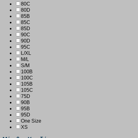
80C
80D
85B
85C
85D
90C
90D
95C
L/XL
M/L
S/M
100B
100C
105B
105C
75D
90B
95B
95D
One Size
XS