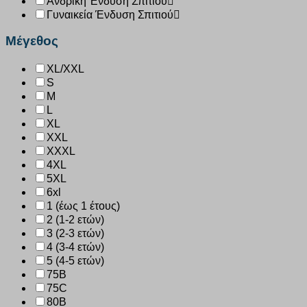
Ανδρική Ένδυση Σπιτιού
Γυναικεία Ένδυση Σπιτιού
Μέγεθος
XL/XXL
S
M
L
XL
XXL
XXXL
4XL
5XL
6xl
1 (έως 1 έτους)
2 (1-2 ετών)
3 (2-3 ετών)
4 (3-4 ετών)
5 (4-5 ετών)
75B
75C
80B