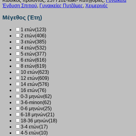
Κωδικός προϊόντος:
2377102-xaki-
Κατηγορίες:
Γυναικεία
Ένδυση Σπιτιού
,
Γυναικείες Πυτζάμες
,
Χειμερινές
Μέγεθος (Έτη)
1 ετών
(123)
2 ετών
(406)
3 ετών
(385)
4 ετών
(532)
5 ετών
(377)
6 ετών
(616)
8 ετών
(619)
10 ετών
(623)
12 ετών
(609)
14 ετών
(576)
16 ετών
(76)
0-3 μηνών
(62)
3-6-minon
(62)
0-6 μηνών
(25)
6-18 μηνών
(21)
18-36 μηνών
(18)
3-4 ετών
(17)
4-5 ετών
(10)