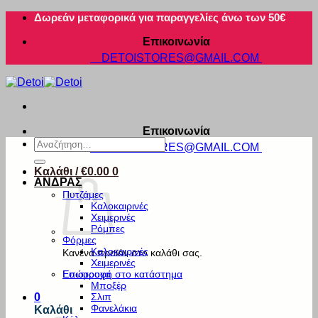
Μετάβαση
Δωρεάν μεταφορικά για παραγγελίες άνω των 50€
στο
Επικοινωνία
περιεχόμενο
DETOISTORES@GMAIL.COM
Επικοινωνία
Αναζήτηση
DETOISTORES@GMAIL.COM
για:
Καλάθι /
€
0.00
0
ΑΝΔΡΑΣ
Πυτζάμες
Καλοκαιρινές
Χειμερινές
Ρόμπες
Φόρμες
Καλοκαιρινές
Κανένα προϊόν στο καλάθι σας.
Χειμερινές
Εσώρουχα
Επιστροφή στο κατάστημα
Μποξέρ
Σλιπ
0
Φανελάκια
Καλάθι