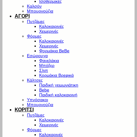
Ισοθερμικές
Καλσόν
Μπουρνούζια
ΑΓΟΡΙ
Πυτζάμες
Καλοκαιρινές
Χειμερινές
Φόρμες
Καλοκαιρινές
Χειμερινές
Φορμάκια BeBe
Εσώρουχα
Φανελάκια
Μπόξερ
Σλιπ
Κορμάκια Βρεφικά
Κάλτσες
Παιδική χειμωνιάτικη
Bebe
Παιδική καλοκαιρινή
Υπνόσακοι
Μπουρνούζια
ΚΟΡΙΤΣΙ
Πυτζάμες
Καλοκαιρινές
Χειμερινές
Φόρμες
Καλοκαρινές