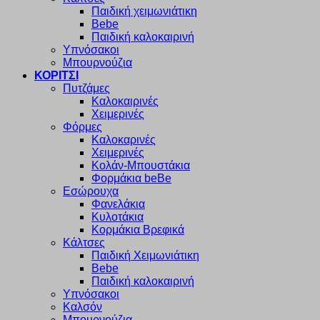
Παιδική χειμωνιάτικη
Bebe
Παιδική καλοκαιρινή
Υπνόσακοι
Μπουρνούζια
ΚΟΡΙΤΣΙ
Πυτζάμες
Καλοκαιρινές
Χειμερινές
Φόρμες
Καλοκαρινές
Χειμερινές
Κολάν-Μπουστάκια
Φορμάκια beBe
Εσώρουχα
Φανελάκια
Κυλοτάκια
Κορμάκια Βρεφικά
Κάλτσες
Παιδική Χειμωνιάτικη
Bebe
Παιδική καλοκαιρινή
Υπνόσακοι
Καλσόν
Μπουρνούζια