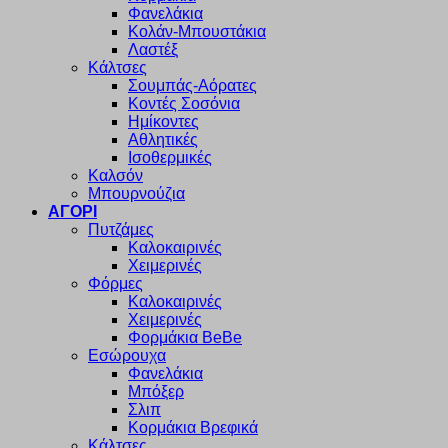
Φανελάκια
Κολάν-Μπουστάκια
Λαστέξ
Κάλτσες
Σουμπάς-Αόρατες
Κοντές Σοσόνια
Ημίκοντες
Αθλητικές
Ισοθερμικές
Καλσόν
Μπουρνούζια
ΑΓΟΡΙ
Πυτζάμες
Καλοκαιρινές
Χειμερινές
Φόρμες
Καλοκαιρινές
Χειμερινές
Φορμάκια BeBe
Εσώρουχα
Φανελάκια
Μπόξερ
Σλιπ
Κορμάκια Βρεφικά
Κάλτσες