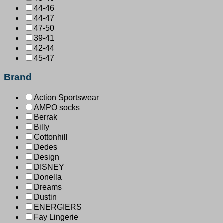
44-46
44-47
47-50
39-41
42-44
45-47
Brand
Action Sportswear
AMPO socks
Berrak
Billy
Cottonhill
Dedes
Design
DISNEY
Donella
Dreams
Dustin
ENERGIERS
Fay Lingerie