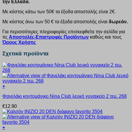
την Ελλάδα.
Με κόστος κάτω των 50€ τα έξοδα αποστολής είναι 2€.
Με κόστος άνω των 50 € τα έξοδα αποστολής είναι
δωρεάν.
Για περισσότερες πληροφορίες επισκεφθείτε την σελίδα για
τις
Αποστολές-Επιστροφές Προϊόντων
καθώς και τους
Όρους Χρήσης
Σχετικά προϊόντα
+
Αυτό
Φανελάκι κοντομάνικο Nina Club λευκό γυναικείο 2 τεμ. 268
το
προϊόν
€
12.90
έχει
πολλαπλές
παραλλαγές.
Οι
+
επιλογές