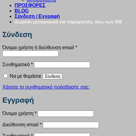
ΠΡΟΣΦΟΡΕΣ
BLOG
Σύνδεση / Εγγραφή
Δωρεάν μεταφορικά για παραγγελίες άνω των 50€
Σύνδεση
Απαιτείται
Όνομα χρήστη ή διεύθυνση email
*
Απαιτείται
Συνθηματικό
*
Να με θυμάσαι
Σύνδεση
Χάσατε το συνθηματικό πρόσβασής σας;
Εγγραφή
Απαιτείται
Όνομα χρήστη
*
Απαιτείται
Διεύθυνση email
*
Απαιτείται
Συνθηματικό
*