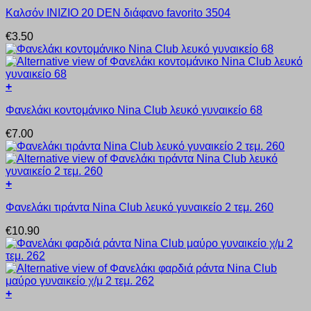
Αυτό
μπορούν
Καλσόν INIZIO 20 DEN διάφανο favorito 3504
το
να
προϊόν
επιλεγούν
€
3.50
έχει
στη
πολλαπλές
σελίδα
παραλλαγές.
του
Οι
προϊόντος
+
επιλογές
Αυτό
μπορούν
Φανελάκι κοντομάνικο Nina Club λευκό γυναικείο 68
το
να
προϊόν
επιλεγούν
€
7.00
έχει
στη
πολλαπλές
σελίδα
παραλλαγές.
του
Οι
προϊόντος
+
επιλογές
Αυτό
μπορούν
Φανελάκι τιράντα Nina Club λευκό γυναικείο 2 τεμ. 260
το
να
προϊόν
επιλεγούν
€
10.90
έχει
στη
πολλαπλές
σελίδα
παραλλαγές.
του
Οι
προϊόντος
επιλογές
+
μπορούν
Αυτό
να