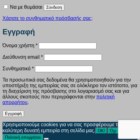
Να με θυμάσαι
Σύνδεση
Χάσατε το συνθηματικό πρόσβασής σας;
Εγγραφή
Απαιτείται
Όνομα χρήστη
*
Απαιτείται
Διεύθυνση email
*
Απαιτείται
Συνθηματικό
*
Τα προσωπικά σας δεδομένα θα χρησιμοποιηθούν για την
υποστήριξη της εμπειρίας σας σε ολόκληρο τον ιστότοπο, για
τη διαχείριση της πρόσβασης στο λογαριασμό σας και για
άλλους σκοπούς που περιγράφονται στην
πολιτική
απορρήτου
.
Εγγραφή
Χρησιμοποιούμε cookies για να σας προσφέρουμε την
καλύτερη δυνατή εμπειρία στη σελίδα μας.
ΟΚ!
Όχι
Πολιτική απορρήτου