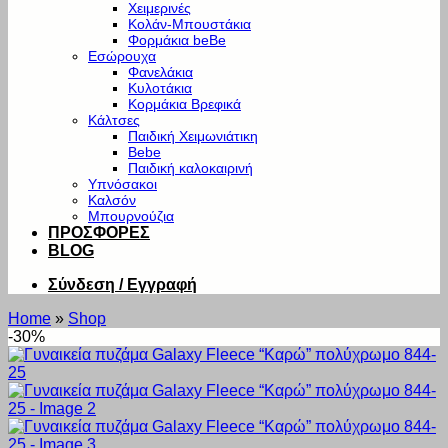
Χειμερινές
Κολάν-Μπουστάκια
Φορμάκια beBe
Εσώρουχα
Φανελάκια
Κυλοτάκια
Κορμάκια Βρεφικά
Κάλτσες
Παιδική Χειμωνιάτικη
Bebe
Παιδική καλοκαιρινή
Υπνόσακοι
Καλσόν
Μπουρνούζια
ΠΡΟΣΦΟΡΕΣ
BLOG
Σύνδεση / Εγγραφή
Home
»
Shop
-30%