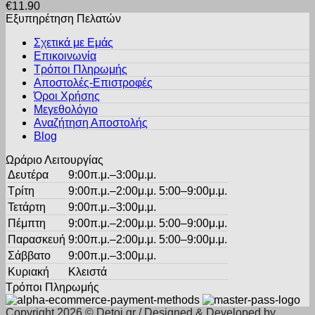
€
11.90
πολλαπλές
του
Εξυπηρέτηση Πελατών
παραλλαγές.
προϊόντος
Οι
Σχετικά με Εμάς
επιλογές
Επικοινωνία
μπορούν
Τρόποι Πληρωμής
να
Αποστολές-Επιστροφές
επιλεγούν
Όροι Χρήσης
στη
σελίδα
Μεγεθολόγιο
του
Αναζήτηση Αποστολής
προϊόντος
Blog
Ωράριο Λειτουργίας
Δευτέρα
9:00π.μ.–3:00μ.μ.
Τρίτη
9:00π.μ.–2:00μ.μ. 5:00–9:00μ.μ.
Τετάρτη
9:00π.μ.–3:00μ.μ.
Πέμπτη
9:00π.μ.–2:00μ.μ. 5:00–9:00μ.μ.
Παρασκευή
9:00π.μ.–2:00μ.μ. 5:00–9:00μ.μ.
Σάββατο
9:00π.μ.–3:00μ.μ.
Κυριακή
Κλειστά
Τρόποι Πληρωμής
Copyright 2026 © Detoi.gr / Designed & Developed by