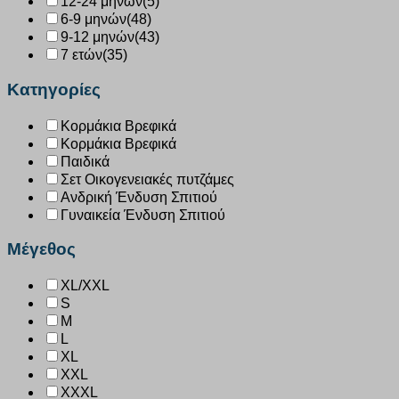
12-24 μηνών
(5)
6-9 μηνών
(48)
9-12 μηνών
(43)
7 ετών
(35)
Κατηγορίες
Κορμάκια Βρεφικά
Κορμάκια Βρεφικά
Παιδικά
Σετ Οικογενειακές πυτζάμες
Ανδρική Ένδυση Σπιτιού
Γυναικεία Ένδυση Σπιτιού
Μέγεθος
XL/XXL
S
M
L
XL
XXL
XXXL