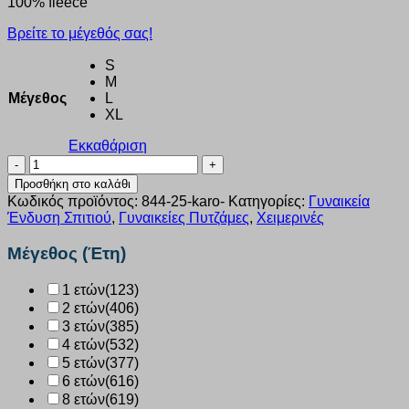
100% fleece
Βρείτε το μέγεθός σας!
S
M
Μέγεθος
L
XL
Εκκαθάριση
Γυναικεία
πυζάμα
Προσθήκη στο καλάθι
Galaxy
Κωδικός προϊόντος:
844-25-karo-
Κατηγορίες:
Γυναικεία
Fleece
Ένδυση Σπιτιού
,
Γυναικείες Πυτζάμες
,
Χειμερινές
“Καρώ”
πολύχρωμο
Μέγεθος (Έτη)
844-
25
1 ετών
(123)
ποσότητα
2 ετών
(406)
3 ετών
(385)
4 ετών
(532)
5 ετών
(377)
6 ετών
(616)
8 ετών
(619)