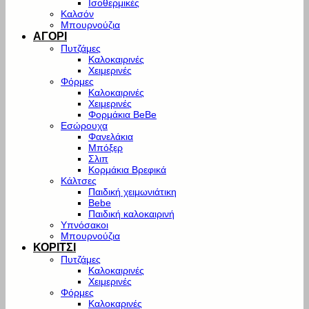
Ισοθερμικές
Καλσόν
Μπουρνούζια
ΑΓΟΡΙ
Πυτζάμες
Καλοκαιρινές
Χειμερινές
Φόρμες
Καλοκαιρινές
Χειμερινές
Φορμάκια BeBe
Εσώρουχα
Φανελάκια
Μπόξερ
Σλιπ
Κορμάκια Βρεφικά
Κάλτσες
Παιδική χειμωνιάτικη
Bebe
Παιδική καλοκαιρινή
Υπνόσακοι
Μπουρνούζια
ΚΟΡΙΤΣΙ
Πυτζάμες
Καλοκαιρινές
Χειμερινές
Φόρμες
Καλοκαρινές