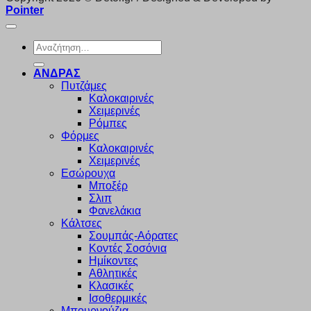
Pointer
Αναζήτηση
για:
ΑΝΔΡΑΣ
Πυτζάμες
Καλοκαιρινές
Χειμερινές
Ρόμπες
Φόρμες
Καλοκαιρινές
Χειμερινές
Εσώρουχα
Μποξέρ
Σλιπ
Φανελάκια
Κάλτσες
Σουμπάς-Αόρατες
Κοντές Σοσόνια
Ημίκοντες
Αθλητικές
Κλασικές
Ισοθερμικές
Μπουρνούζια