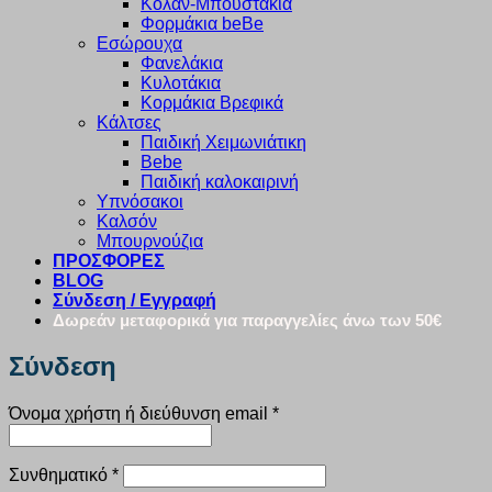
Κολάν-Μπουστάκια
Φορμάκια beBe
Εσώρουχα
Φανελάκια
Κυλοτάκια
Κορμάκια Βρεφικά
Κάλτσες
Παιδική Χειμωνιάτικη
Bebe
Παιδική καλοκαιρινή
Υπνόσακοι
Καλσόν
Μπουρνούζια
ΠΡΟΣΦΟΡΕΣ
BLOG
Σύνδεση / Εγγραφή
Δωρεάν μεταφορικά για παραγγελίες άνω των 50€
Σύνδεση
Απαιτείται
Όνομα χρήστη ή διεύθυνση email
*
Απαιτείται
Συνθηματικό
*