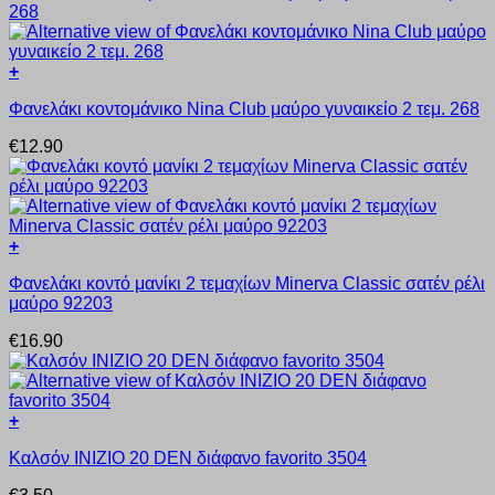
+
Αυτό
Φανελάκι κοντομάνικο Nina Club μαύρο γυναικείο 2 τεμ. 268
το
προϊόν
€
12.90
έχει
πολλαπλές
παραλλαγές.
Οι
επιλογές
+
μπορούν
Αυτό
να
Φανελάκι κοντό μανίκι 2 τεμαχίων Minerva Classic σατέν ρέλι
το
επιλεγούν
μαύρο 92203
προϊόν
στη
έχει
σελίδα
€
16.90
πολλαπλές
του
παραλλαγές.
προϊόντος
Οι
επιλογές
+
μπορούν
Αυτό
να
Καλσόν INIZIO 20 DEN διάφανο favorito 3504
το
επιλεγούν
προϊόν
στη