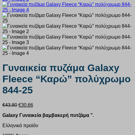
Γυναικεία πυζάμα Galaxy
Fleece “Καρώ” πολύχρωμο
844-25
Original
Η
€
43.80
€
30.66
price
τρέχουσα
Galaxy Γυναικεία βαμβακερή πυτζάμα
”
.
was:
τιμή
€43.80.
είναι:
Ελληνικό προϊόν
€30.66.