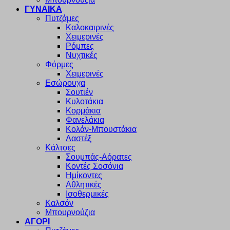
ΓΥΝΑΙΚΑ
Πυτζάμες
Καλοκαιρινές
Χειμερινές
Ρόμπες
Νυχτικές
Φόρμες
Χειμερινές
Εσώρουχα
Σουτιέν
Κυλοτάκια
Κορμάκια
Φανελάκια
Κολάν-Μπουστάκια
Λαστέξ
Κάλτσες
Σουμπάς-Αόρατες
Κοντές Σοσόνια
Ημίκοντες
Αθλητικές
Ισοθερμικές
Καλσόν
Μπουρνούζια
ΑΓΟΡΙ