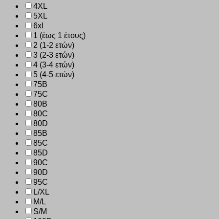
4XL
5XL
6xl
1 (έως 1 έτους)
2 (1-2 ετών)
3 (2-3 ετών)
4 (3-4 ετών)
5 (4-5 ετών)
75B
75C
80B
80C
80D
85B
85C
85D
90C
90D
95C
L/XL
M/L
S/M