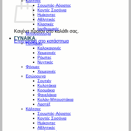
Κάλτσες
Σουμπάς-Αόρατες
Κοντές Σοσόνια
Ημίκοντες
Αθλητικές
Κλασικές
Ισοθερμικές
Κανένα προϊόν στο καλάθι σας.
Μπουρνούζια
ΓΥΝΑΙΚΑ
Επιστροφή στο κατάστημα
Πυτζάμες
Καλοκαιρινές
Χειμερινές
Ρόμπες
Νυχτικές
Φόρμες
Χειμερινές
Εσώρουχα
Σουτιέν
Κυλοτάκια
Κορμάκια
Φανελάκια
Κολάν-Μπουστάκια
Λαστέξ
Κάλτσες
Σουμπάς-Αόρατες
Κοντές Σοσόνια
Ημίκοντες
Αθλητικές