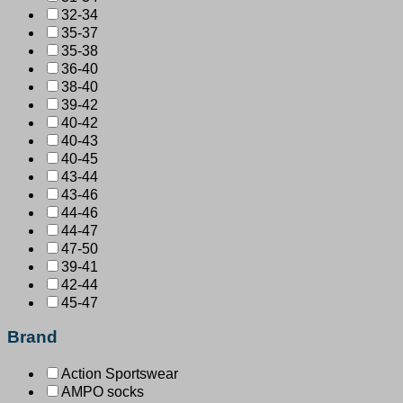
32-34
35-37
35-38
36-40
38-40
39-42
40-42
40-43
40-45
43-44
43-46
44-46
44-47
47-50
39-41
42-44
45-47
Brand
Action Sportswear
AMPO socks