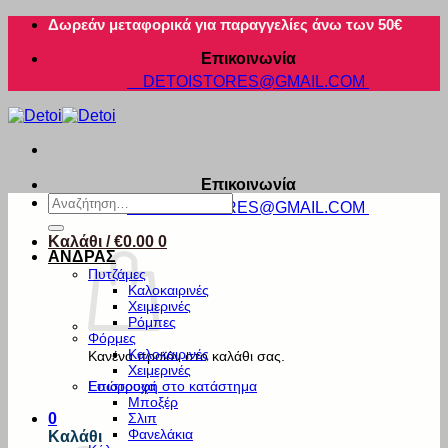
Μετάβαση
Δωρεάν μεταφορικά για παραγγελίες άνω των 50€
στο
Επικοινωνία
περιεχόμενο
DETOISTORES@GMAIL.COM
Επικοινωνία
Αναζήτηση
DETOISTORES@GMAIL.COM
για:
Καλάθι /
€
0.00
0
ΑΝΔΡΑΣ
Πυτζάμες
Καλοκαιρινές
Χειμερινές
Ρόμπες
Φόρμες
Καλοκαιρινές
Κανένα προϊόν στο καλάθι σας.
Χειμερινές
Εσώρουχα
Επιστροφή στο κατάστημα
Μποξέρ
Σλιπ
0
Φανελάκια
Καλάθι