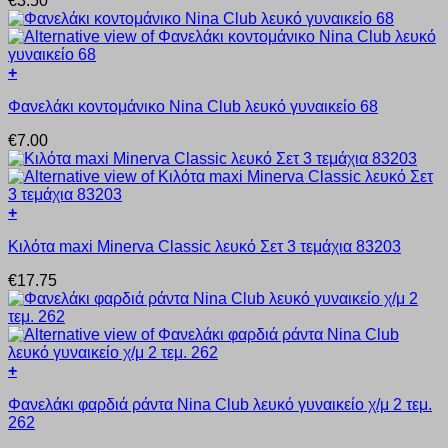
€
3.50
έχει
σελίδα
πολλαπλές
του
παραλλαγές.
προϊόντος
Οι
+
επιλογές
Αυτό
μπορούν
Φανελάκι κοντομάνικο Nina Club λευκό γυναικείο 68
το
να
προϊόν
επιλεγούν
€
7.00
έχει
στη
πολλαπλές
σελίδα
παραλλαγές.
του
Οι
προϊόντος
+
επιλογές
Αυτό
μπορούν
Κιλότα maxi Minerva Classic λευκό Σετ 3 τεμάχια 83203
το
να
προϊόν
επιλεγούν
€
17.75
έχει
στη
πολλαπλές
σελίδα
παραλλαγές.
του
Οι
προϊόντος
επιλογές
+
μπορούν
Αυτό
να
Φανελάκι φαρδιά ράντα Nina Club λευκό γυναικείο χ/μ 2 τεμ.
το
επιλεγούν
262
προϊόν
στη
έχει
σελίδα