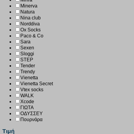
Minerva
Natura
Nina club
Norddiva
Ox Socks
Paco & Co
Sara
Sexen
Sloggi
STEP
Tender
Trendy
Vienetta
Vienetta Secret
Vtex socks
WALK
Xcode
ΓΙΩΤΑ
ΟΔΥΣΣΕΥ
Πουρνάρα
Τιμή