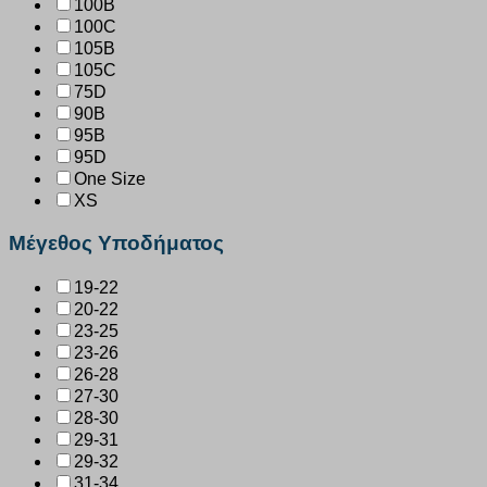
100B
100C
105B
105C
75D
90B
95B
95D
One Size
XS
Μέγεθος Υποδήματος
19-22
20-22
23-25
23-26
26-28
27-30
28-30
29-31
29-32
31-34