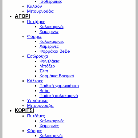
Ισοθερμικές
Καλσόν
Μπουρνούζια
ΑΓΟΡΙ
Πυτζάμες
Καλοκαιρινές
Χειμερινές
Φόρμες
Καλοκαιρινές
Χειμερινές
Φορμάκια BeBe
Εσώρουχα
Φανελάκια
Μπόξερ
Σλιπ
Κορμάκια Βρεφικά
Κάλτσες
Παιδική χειμωνιάτικη
Bebe
Παιδική καλοκαιρινή
Υπνόσακοι
Μπουρνούζια
ΚΟΡΙΤΣΙ
Πυτζάμες
Καλοκαιρινές
Χειμερινές
Φόρμες
Καλοκαρινές