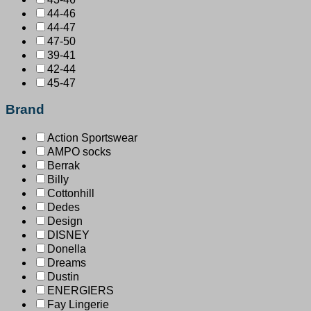
44-46
44-47
47-50
39-41
42-44
45-47
Brand
Action Sportswear
AMPO socks
Berrak
Billy
Cottonhill
Dedes
Design
DISNEY
Donella
Dreams
Dustin
ENERGIERS
Fay Lingerie