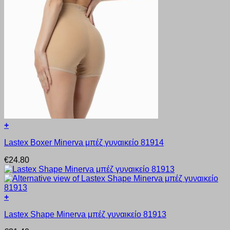
+
Αυτό
Lastex Boxer Minerva μπέζ γυναικείο 81914
το
προϊόν
€
24.80
έχει
πολλαπλές
παραλλαγές.
Οι
+
επιλογές
Αυτό
μπορούν
Lastex Shape Minerva μπέζ γυναικείο 81913
το
να
προϊόν
επιλεγούν