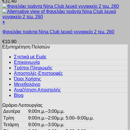
€
31.40
έχει
στη
πολλαπλές
σελίδα
παραλλαγές.
του
Οι
προϊόντος
+
επιλογές
Αυτό
μπορούν
Φανελάκι τιράντα Nina Club λευκό γυναικείο 2 τεμ. 260
το
να
προϊόν
επιλεγούν
€
10.90
έχει
στη
Εξυπηρέτηση Πελατών
πολλαπλές
σελίδα
παραλλαγές.
του
Σχετικά με Εμάς
Οι
προϊόντος
Επικοινωνία
επιλογές
Τρόποι Πληρωμής
μπορούν
Αποστολές-Επιστροφές
να
Όροι Χρήσης
επιλεγούν
στη
Μεγεθολόγιο
σελίδα
Αναζήτηση Αποστολής
του
Blog
προϊόντος
Ωράριο Λειτουργίας
Δευτέρα
9:00π.μ.–3:00μ.μ.
Τρίτη
9:00π.μ.–2:00μ.μ. 5:00–9:00μ.μ.
Τετάρτη
9:00π.μ.–3:00μ.μ.