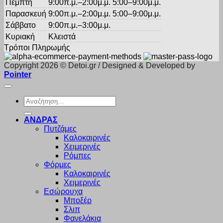
Πέμπτη
9:00π.μ.–2:00μ.μ. 5:00–9:00μ.μ.
Παρασκευή
9:00π.μ.–2:00μ.μ. 5:00–9:00μ.μ.
Σάββατο
9:00π.μ.–3:00μ.μ.
Κυριακή
Κλειστά
Τρόποι Πληρωμής
Copyright 2026 © Detoi.gr / Designed & Developed by
Pointer
Αναζήτηση
για:
ΑΝΔΡΑΣ
Πυτζάμες
Καλοκαιρινές
Χειμερινές
Ρόμπες
Φόρμες
Καλοκαιρινές
Χειμερινές
Εσώρουχα
Μποξέρ
Σλιπ
Φανελάκια