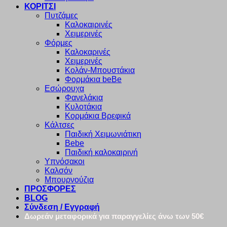
ΚΟΡΙΤΣΙ
Πυτζάμες
Καλοκαιρινές
Χειμερινές
Φόρμες
Καλοκαρινές
Χειμερινές
Κολάν-Μπουστάκια
Φορμάκια beBe
Εσώρουχα
Φανελάκια
Κυλοτάκια
Κορμάκια Βρεφικά
Κάλτσες
Παιδική Χειμωνιάτικη
Bebe
Παιδική καλοκαιρινή
Υπνόσακοι
Καλσόν
Μπουρνούζια
ΠΡΟΣΦΟΡΕΣ
BLOG
Σύνδεση / Εγγραφή
Δωρεάν μεταφορικά για παραγγελίες άνω των 50€