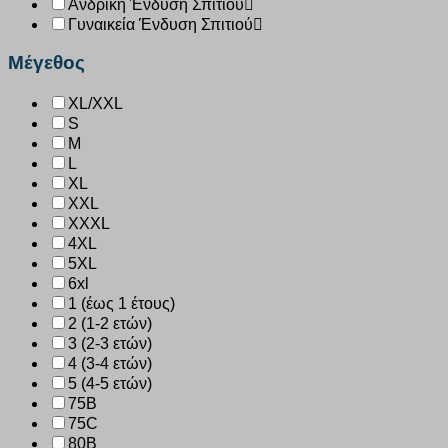
Ανδρική Ένδυση Σπιτιού
Γυναικεία Ένδυση Σπιτιού
Μέγεθος
XL/XXL
S
M
L
XL
XXL
XXXL
4XL
5XL
6xl
1 (έως 1 έτους)
2 (1-2 ετών)
3 (2-3 ετών)
4 (3-4 ετών)
5 (4-5 ετών)
75B
75C
80B