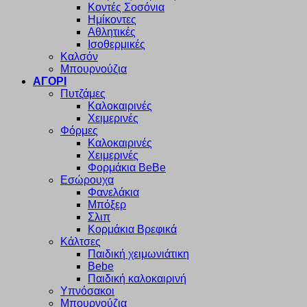
Κοντές Σοσόνια
Ημίκοντες
Αθλητικές
Ισοθερμικές
Καλσόν
Μπουρνούζια
ΑΓΟΡΙ
Πυτζάμες
Καλοκαιρινές
Χειμερινές
Φόρμες
Καλοκαιρινές
Χειμερινές
Φορμάκια BeBe
Εσώρουχα
Φανελάκια
Μπόξερ
Σλιπ
Κορμάκια Βρεφικά
Κάλτσες
Παιδική χειμωνιάτικη
Bebe
Παιδική καλοκαιρινή
Υπνόσακοι
Μπουρνούζια