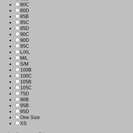
80C
80D
85B
85C
85D
90C
90D
95C
L/XL
M/L
S/M
100B
100C
105B
105C
75D
90B
95B
95D
One Size
XS