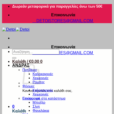
Μετάβαση
Δωρεάν μεταφορικά για παραγγελίες άνω των 50€
στο
Επικοινωνία
περιεχόμενο
DETOISTORES@GMAIL.COM
Επικοινωνία
Αναζήτηση
DETOISTORES@GMAIL.COM
για:
Καλάθι /
€
0.00
0
ΑΝΔΡΑΣ
Πυτζάμες
Καλοκαιρινές
Χειμερινές
Ρόμπες
Φόρμες
Καλοκαιρινές
Κανένα προϊόν στο καλάθι σας.
Χειμερινές
Εσώρουχα
Επιστροφή στο κατάστημα
Μποξέρ
Σλιπ
0
Φανελάκια
Καλάθι