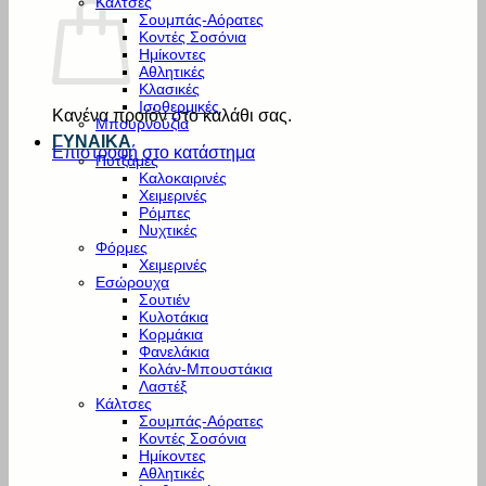
Κάλτσες
Σουμπάς-Αόρατες
Κοντές Σοσόνια
Ημίκοντες
Αθλητικές
Κλασικές
Ισοθερμικές
Κανένα προϊόν στο καλάθι σας.
Μπουρνούζια
ΓΥΝΑΙΚΑ
Επιστροφή στο κατάστημα
Πυτζάμες
Καλοκαιρινές
Χειμερινές
Ρόμπες
Νυχτικές
Φόρμες
Χειμερινές
Εσώρουχα
Σουτιέν
Κυλοτάκια
Κορμάκια
Φανελάκια
Κολάν-Μπουστάκια
Λαστέξ
Κάλτσες
Σουμπάς-Αόρατες
Κοντές Σοσόνια
Ημίκοντες
Αθλητικές