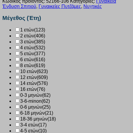
Κωδικός προϊόντος:
52166-106
Κατηγορίες:
Γυναικεία
Ένδυση Σπιτιού
,
Γυναικείες Πυτζάμες
,
Νυχτικές
Μέγεθος (Έτη)
1 ετών
(123)
2 ετών
(406)
3 ετών
(385)
4 ετών
(532)
5 ετών
(377)
6 ετών
(616)
8 ετών
(619)
10 ετών
(623)
12 ετών
(609)
14 ετών
(576)
16 ετών
(76)
0-3 μηνών
(62)
3-6-minon
(62)
0-6 μηνών
(25)
6-18 μηνών
(21)
18-36 μηνών
(18)
3-4 ετών
(17)
4-5 ετών
(10)