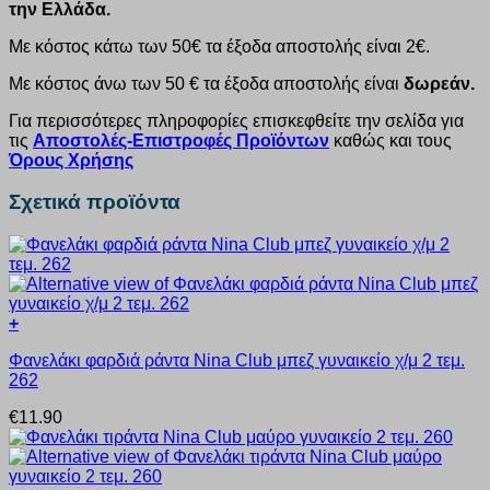
την Ελλάδα.
Με κόστος κάτω των 50€ τα έξοδα αποστολής είναι 2€.
Με κόστος άνω των 50 € τα έξοδα αποστολής είναι
δωρεάν.
Για περισσότερες πληροφορίες επισκεφθείτε την σελίδα για
τις
Αποστολές-Επιστροφές Προϊόντων
καθώς και τους
Όρους Χρήσης
Σχετικά προϊόντα
+
Αυτό
Φανελάκι φαρδιά ράντα Nina Club μπεζ γυναικείο χ/μ 2 τεμ.
το
262
προϊόν
έχει
€
11.90
πολλαπλές
παραλλαγές.
Οι
επιλογές