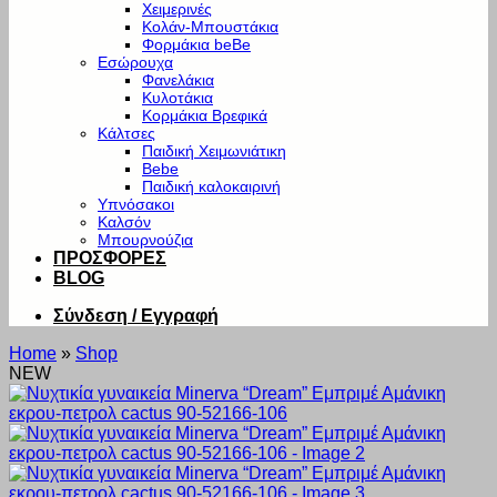
Χειμερινές
Κολάν-Μπουστάκια
Φορμάκια beBe
Εσώρουχα
Φανελάκια
Κυλοτάκια
Κορμάκια Βρεφικά
Κάλτσες
Παιδική Χειμωνιάτικη
Bebe
Παιδική καλοκαιρινή
Υπνόσακοι
Καλσόν
Μπουρνούζια
ΠΡΟΣΦΟΡΕΣ
BLOG
Σύνδεση / Εγγραφή
Home
»
Shop
NEW