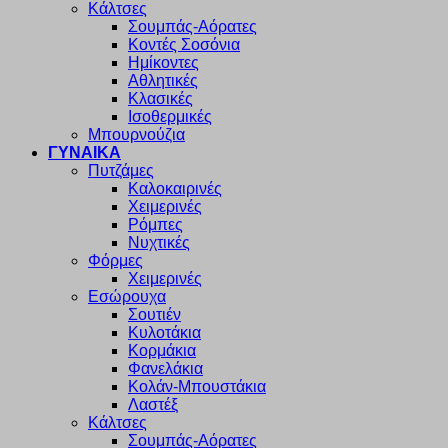
Κάλτσες
Σουμπάς-Αόρατες
Κοντές Σοσόνια
Ημίκοντες
Αθλητικές
Κλασικές
Ισοθερμικές
Μπουρνούζια
ΓΥΝΑΙΚΑ
Πυτζάμες
Καλοκαιρινές
Χειμερινές
Ρόμπες
Νυχτικές
Φόρμες
Χειμερινές
Εσώρουχα
Σουτιέν
Κυλοτάκια
Κορμάκια
Φανελάκια
Κολάν-Μπουστάκια
Λαστέξ
Κάλτσες
Σουμπάς-Αόρατες