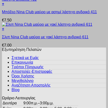
Οι
προϊόντος
+
επιλογές
Αυτό
μπορούν
Μπόξερ Nina Club μαύρο με ασημί λάστιχο ανδρικό 411
το
να
προϊόν
επιλεγούν
€
7.50
έχει
στη
πολλαπλές
σελίδα
+
παραλλαγές.
του
Αυτό
Οι
προϊόντος
Σλιπ Nina Club μαύρο με χακί λάστιχο ανδρικό 611
το
επιλογές
προϊόν
μπορούν
€
7.00
έχει
να
Εξυπηρέτηση Πελατών
πολλαπλές
επιλεγούν
παραλλαγές.
στη
Σχετικά με Εμάς
Οι
σελίδα
Επικοινωνία
επιλογές
του
Τρόποι Πληρωμής
μπορούν
προϊόντος
Αποστολές-Επιστροφές
να
Όροι Χρήσης
επιλεγούν
στη
Μεγεθολόγιο
σελίδα
Αναζήτηση Αποστολής
του
Blog
προϊόντος
Ωράριο Λειτουργίας
Δευτέρα
9:00π.μ.–3:00μ.μ.