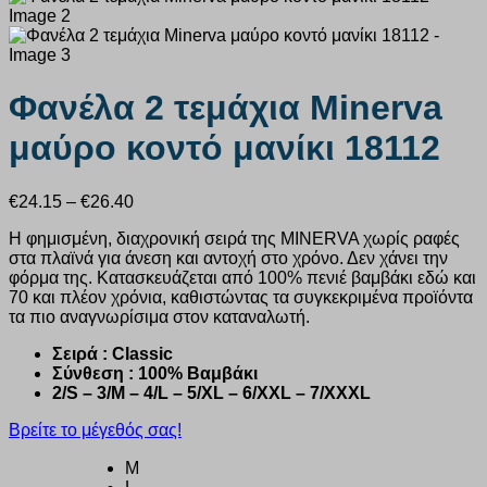
Φανέλα 2 τεμάχια Minerva
μαύρο κοντό μανίκι 18112
Price
€
24.15
–
€
26.40
range:
Η φημισμένη, διαχρονική σειρά της ΜΙΝΕRVA χωρίς ραφές
€24.15
στα πλαϊνά για άνεση και αντοχή στο χρόνο. Δεν χάνει την
through
φόρμα της. Κατασκευάζεται από 100% πενιέ βαμβάκι εδώ και
€26.40
70 και πλέον χρόνια, καθιστώντας τα συγκεκριμένα προϊόντα
τα πιο αναγνωρίσιμα στον καταναλωτή.
Σειρά : Classic
Σύνθεση : 100% Βαμβάκι
2/S – 3/M – 4/L – 5/XL – 6/XXL – 7/XXXL
Βρείτε το μέγεθός σας!
M