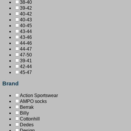
38-40
39-42
40-42
40-43
40-45
43-44
43-46
44-46
44-47
47-50
39-41
42-44
45-47
Brand
Action Sportswear
AMPO socks
Berrak
Billy
Cottonhill
Dedes
Design