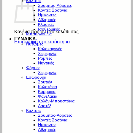
Κάλτσες
Σουμπάς-Αόρατες
Κοντές Σοσόνια
Ημίκοντες
Αθλητικές
Κλασικές
Ισοθερμικές
Κανένα προϊόν στο καλάθι σας.
Μπουρνούζια
ΓΥΝΑΙΚΑ
Επιστροφή στο κατάστημα
Πυτζάμες
Καλοκαιρινές
Χειμερινές
Ρόμπες
Νυχτικές
Φόρμες
Χειμερινές
Εσώρουχα
Σουτιέν
Κυλοτάκια
Κορμάκια
Φανελάκια
Κολάν-Μπουστάκια
Λαστέξ
Κάλτσες
Σουμπάς-Αόρατες
Κοντές Σοσόνια
Ημίκοντες
Αθλητικές