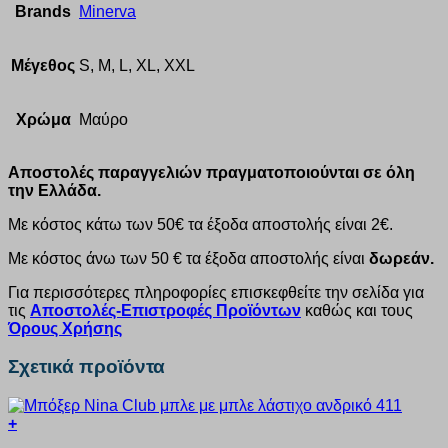
Brands
Minerva
Μέγεθος
S, M, L, XL, XXL
Χρώμα
Μαύρο
Αποστολές παραγγελιών πραγματοποιούνται σε όλη
την Ελλάδα.
Με κόστος κάτω των 50€ τα έξοδα αποστολής είναι 2€.
Με κόστος άνω των 50 € τα έξοδα αποστολής είναι
δωρεάν.
Για περισσότερες πληροφορίες επισκεφθείτε την σελίδα για
τις
Αποστολές-Επιστροφές Προϊόντων
καθώς και τους
Όρους Χρήσης
Σχετικά προϊόντα
+
Αυτό