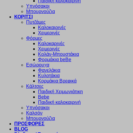
Παιδική καλοκαιρινή
Υπνόσακοι
Μπουρνούζια
ΚΟΡΙΤΣΙ
Πυτζάμες
Καλοκαιρινές
Χειμερινές
Φόρμες
Καλοκαρινές
Χειμερινές
Κολάν-Μπουστάκια
Φορμάκια beBe
Εσώρουχα
Φανελάκια
Κυλοτάκια
Κορμάκια Βρεφικά
Κάλτσες
Παιδική Χειμωνιάτικη
Bebe
Παιδική καλοκαιρινή
Υπνόσακοι
Καλσόν
Μπουρνούζια
ΠΡΟΣΦΟΡΕΣ
BLOG