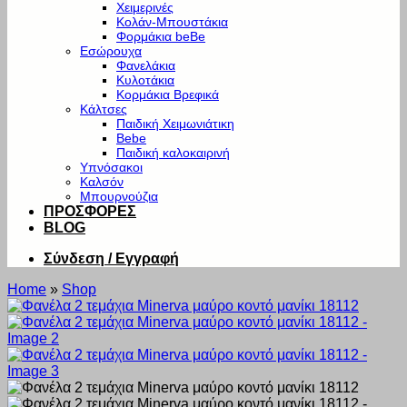
Χειμερινές
Κολάν-Μπουστάκια
Φορμάκια beBe
Εσώρουχα
Φανελάκια
Κυλοτάκια
Κορμάκια Βρεφικά
Κάλτσες
Παιδική Χειμωνιάτικη
Bebe
Παιδική καλοκαιρινή
Υπνόσακοι
Καλσόν
Μπουρνούζια
ΠΡΟΣΦΟΡΕΣ
BLOG
Σύνδεση / Εγγραφή
Home
»
Shop