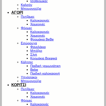
Ισοθερμικές
Καλσόν
Μπουρνούζια
ΑΓΟΡΙ
Πυτζάμες
Καλοκαιρινές
Χειμερινές
Φόρμες
Καλοκαιρινές
Χειμερινές
Φορμάκια BeBe
Εσώρουχα
Φανελάκια
Μπόξερ
Σλιπ
Κορμάκια Βρεφικά
Κάλτσες
Παιδική χειμωνιάτικη
Bebe
Παιδική καλοκαιρινή
Υπνόσακοι
Μπουρνούζια
ΚΟΡΙΤΣΙ
Πυτζάμες
Καλοκαιρινές
Χειμερινές
Φόρμες
Καλοκαρινές