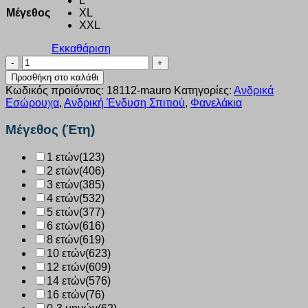
L
Μέγεθος
XL
XXL
Εκκαθάριση
Φανέλα
2
Προσθήκη στο καλάθι
τεμάχια
Κωδικός προϊόντος:
18112-mauro
Κατηγορίες:
Ανδρικά
Minerva
Εσώρουχα
,
Ανδρική Ένδυση Σπιτιού
,
Φανελάκια
μαύρο
κοντό
Μέγεθος (Έτη)
μανίκι
18112
1 ετών
(123)
ποσότητα
2 ετών
(406)
3 ετών
(385)
4 ετών
(532)
5 ετών
(377)
6 ετών
(616)
8 ετών
(619)
10 ετών
(623)
12 ετών
(609)
14 ετών
(576)
16 ετών
(76)