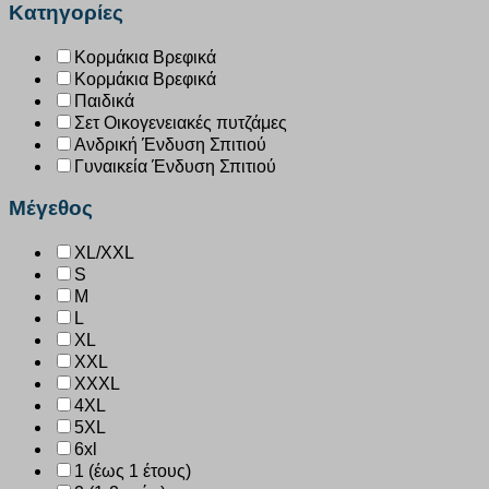
Κατηγορίες
Κορμάκια Βρεφικά
Κορμάκια Βρεφικά
Παιδικά
Σετ Οικογενειακές πυτζάμες
Ανδρική Ένδυση Σπιτιού
Γυναικεία Ένδυση Σπιτιού
Μέγεθος
XL/XXL
S
M
L
XL
XXL
XXXL
4XL
5XL
6xl
1 (έως 1 έτους)