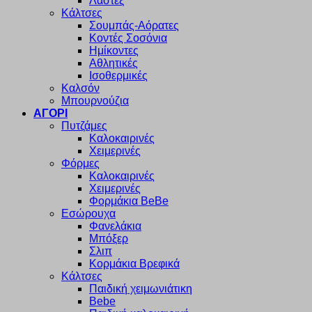
Λαστέξ
Κάλτσες
Σουμπάς-Αόρατες
Κοντές Σοσόνια
Ημίκοντες
Αθλητικές
Ισοθερμικές
Καλσόν
Μπουρνούζια
ΑΓΟΡΙ
Πυτζάμες
Καλοκαιρινές
Χειμερινές
Φόρμες
Καλοκαιρινές
Χειμερινές
Φορμάκια BeBe
Εσώρουχα
Φανελάκια
Μπόξερ
Σλιπ
Κορμάκια Βρεφικά
Κάλτσες
Παιδική χειμωνιάτικη
Bebe