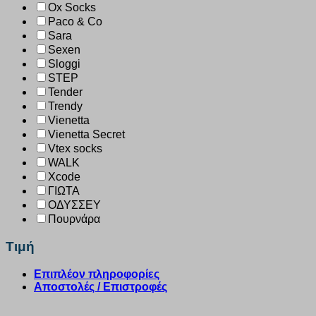
Ox Socks
Paco & Co
Sara
Sexen
Sloggi
STEP
Tender
Trendy
Vienetta
Vienetta Secret
Vtex socks
WALK
Xcode
ΓΙΩΤΑ
ΟΔΥΣΣΕΥ
Πουρνάρα
Τιμή
Επιπλέον πληροφορίες
Αποστολές / Επιστροφές