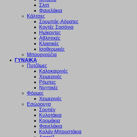
Σλιπ
Φανελάκια
Κάλτσες
Σουμπάς-Αόρατες
Κοντές Σοσόνια
Ημίκοντες
Αθλητικές
Κλασικές
Ισοθερμικές
Μπουρνούζια
ΓΥΝΑΙΚΑ
Πυτζάμες
Καλοκαιρινές
Χειμερινές
Ρόμπες
Νυχτικές
Φόρμες
Χειμερινές
Εσώρουχα
Σουτιέν
Κυλοτάκια
Κορμάκια
Φανελάκια
Κολάν-Μπουστάκια