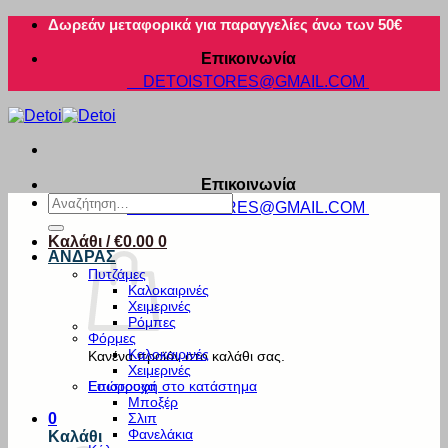
Μετάβαση
Δωρεάν μεταφορικά για παραγγελίες άνω των 50€
στο
Επικοινωνία
περιεχόμενο
DETOISTORES@GMAIL.COM
Επικοινωνία
Αναζήτηση
DETOISTORES@GMAIL.COM
για:
Καλάθι /
€
0.00
0
ΑΝΔΡΑΣ
Πυτζάμες
Καλοκαιρινές
Χειμερινές
Ρόμπες
Φόρμες
Καλοκαιρινές
Κανένα προϊόν στο καλάθι σας.
Χειμερινές
Εσώρουχα
Επιστροφή στο κατάστημα
Μποξέρ
Σλιπ
0
Φανελάκια
Καλάθι