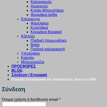
Καλοκαρινές
Χειμερινές
Κολάν-Μπουστάκια
Φορμάκια beBe
Εσώρουχα
Φανελάκια
Κυλοτάκια
Κορμάκια Βρεφικά
Κάλτσες
Παιδική Χειμωνιάτικη
Bebe
Παιδική καλοκαιρινή
Υπνόσακοι
Καλσόν
Μπουρνούζια
ΠΡΟΣΦΟΡΕΣ
BLOG
Σύνδεση / Εγγραφή
Δωρεάν μεταφορικά για παραγγελίες άνω των 50€
Σύνδεση
Απαιτείται
Όνομα χρήστη ή διεύθυνση email
*