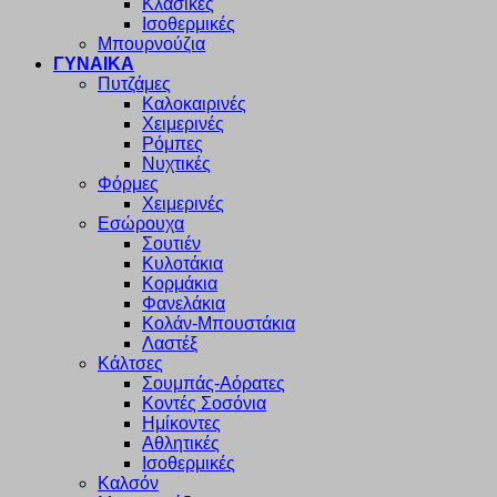
Κλασικές
Ισοθερμικές
Μπουρνούζια
ΓΥΝΑΙΚΑ
Πυτζάμες
Καλοκαιρινές
Χειμερινές
Ρόμπες
Νυχτικές
Φόρμες
Χειμερινές
Εσώρουχα
Σουτιέν
Κυλοτάκια
Κορμάκια
Φανελάκια
Κολάν-Μπουστάκια
Λαστέξ
Κάλτσες
Σουμπάς-Αόρατες
Κοντές Σοσόνια
Ημίκοντες
Αθλητικές
Ισοθερμικές
Καλσόν