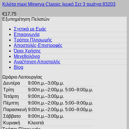
μπορούν
Κιλότα maxi Minerva Classic λευκό Σετ 3 τεμάχια 83203
το
να
προϊόν
επιλεγούν
€
17.75
έχει
στη
Εξυπηρέτηση Πελατών
πολλαπλές
σελίδα
παραλλαγές.
του
Σχετικά με Εμάς
Οι
προϊόντος
Επικοινωνία
επιλογές
Τρόποι Πληρωμής
μπορούν
Αποστολές-Επιστροφές
να
Όροι Χρήσης
επιλεγούν
στη
Μεγεθολόγιο
σελίδα
Αναζήτηση Αποστολής
του
Blog
προϊόντος
Ωράριο Λειτουργίας
Δευτέρα
9:00π.μ.–3:00μ.μ.
Τρίτη
9:00π.μ.–2:00μ.μ. 5:00–9:00μ.μ.
Τετάρτη
9:00π.μ.–3:00μ.μ.
Πέμπτη
9:00π.μ.–2:00μ.μ. 5:00–9:00μ.μ.
Παρασκευή
9:00π.μ.–2:00μ.μ. 5:00–9:00μ.μ.
Σάββατο
9:00π.μ.–3:00μ.μ.
Κυριακή
Κλειστά