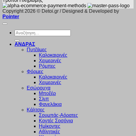
Τρόποι Πληρωμής
Copyright 2026 © Detoi.gr / Designed & Developed by
Pointer
Αναζήτηση
για:
ΑΝΔΡΑΣ
Πυτζάμες
Καλοκαιρινές
Χειμερινές
Ρόμπες
Φόρμες
Καλοκαιρινές
Χειμερινές
Εσώρουχα
Μποξέρ
Σλιπ
Φανελάκια
Κάλτσες
Σουμπάς-Αόρατες
Κοντές Σοσόνια
Ημίκοντες
Αθλητικές