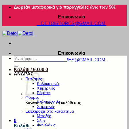
Μετάβαση
Δωρεάν μεταφορικά για παραγγελίες άνω των 50€
στο
Επικοινωνία
περιεχόμενο
DETOISTORES@GMAIL.COM
Επικοινωνία
Αναζήτηση
DETOISTORES@GMAIL.COM
για:
Καλάθι /
€
0.00
0
ΑΝΔΡΑΣ
Πυτζάμες
Καλοκαιρινές
Χειμερινές
Ρόμπες
Φόρμες
Καλοκαιρινές
Κανένα προϊόν στο καλάθι σας.
Χειμερινές
Εσώρουχα
Επιστροφή στο κατάστημα
Μποξέρ
Σλιπ
0
Φανελάκια
Καλάθι