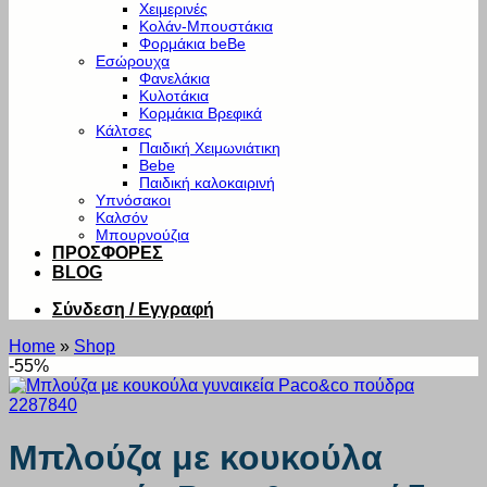
Χειμερινές
Κολάν-Μπουστάκια
Φορμάκια beBe
Εσώρουχα
Φανελάκια
Κυλοτάκια
Κορμάκια Βρεφικά
Κάλτσες
Παιδική Χειμωνιάτικη
Bebe
Παιδική καλοκαιρινή
Υπνόσακοι
Καλσόν
Μπουρνούζια
ΠΡΟΣΦΟΡΕΣ
BLOG
Σύνδεση / Εγγραφή
Home
»
Shop
-55%
Μπλούζα με κουκούλα