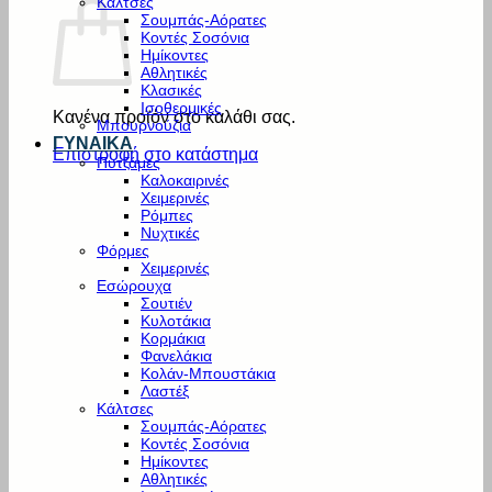
Κάλτσες
Σουμπάς-Αόρατες
Κοντές Σοσόνια
Ημίκοντες
Αθλητικές
Κλασικές
Ισοθερμικές
Κανένα προϊόν στο καλάθι σας.
Μπουρνούζια
ΓΥΝΑΙΚΑ
Επιστροφή στο κατάστημα
Πυτζάμες
Καλοκαιρινές
Χειμερινές
Ρόμπες
Νυχτικές
Φόρμες
Χειμερινές
Εσώρουχα
Σουτιέν
Κυλοτάκια
Κορμάκια
Φανελάκια
Κολάν-Μπουστάκια
Λαστέξ
Κάλτσες
Σουμπάς-Αόρατες
Κοντές Σοσόνια
Ημίκοντες
Αθλητικές