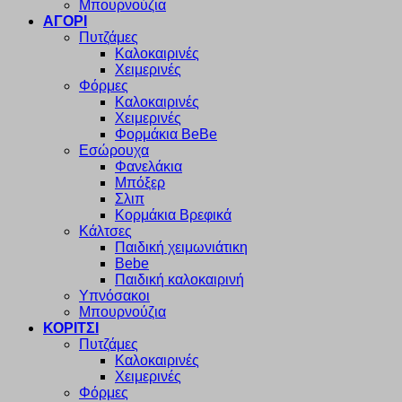
Μπουρνούζια
ΑΓΟΡΙ
Πυτζάμες
Καλοκαιρινές
Χειμερινές
Φόρμες
Καλοκαιρινές
Χειμερινές
Φορμάκια BeBe
Εσώρουχα
Φανελάκια
Μπόξερ
Σλιπ
Κορμάκια Βρεφικά
Κάλτσες
Παιδική χειμωνιάτικη
Bebe
Παιδική καλοκαιρινή
Υπνόσακοι
Μπουρνούζια
ΚΟΡΙΤΣΙ
Πυτζάμες
Καλοκαιρινές
Χειμερινές
Φόρμες