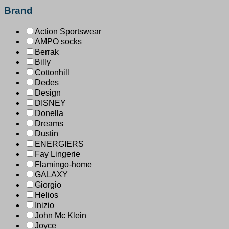
Brand
Action Sportswear
AMPO socks
Berrak
Billy
Cottonhill
Dedes
Design
DISNEY
Donella
Dreams
Dustin
ENERGIERS
Fay Lingerie
Flamingo-home
GALAXY
Giorgio
Helios
Inizio
John Mc Klein
Joyce