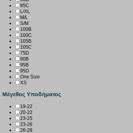
95C
L/XL
M/L
S/M
100B
100C
105B
105C
75D
90B
95B
95D
One Size
XS
Μέγεθος Υποδήματος
19-22
20-22
23-25
23-26
26-28