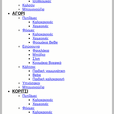
Ισοθερμικές
Καλσόν
Μπουρνούζια
ΑΓΟΡΙ
Πυτζάμες
Καλοκαιρινές
Χειμερινές
Φόρμες
Καλοκαιρινές
Χειμερινές
Φορμάκια BeBe
Εσώρουχα
Φανελάκια
Μπόξερ
Σλιπ
Κορμάκια Βρεφικά
Κάλτσες
Παιδική χειμωνιάτικη
Bebe
Παιδική καλοκαιρινή
Υπνόσακοι
Μπουρνούζια
ΚΟΡΙΤΣΙ
Πυτζάμες
Καλοκαιρινές
Χειμερινές
Φόρμες
Καλοκαρινές