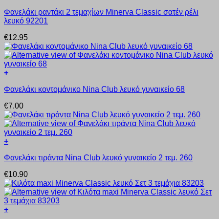
Αυτό
να
Φανελάκι ραντάκι 2 τεμαχίων Minerva Classic σατέν ρέλι
το
επιλεγούν
λευκό 92201
προϊόν
στη
έχει
σελίδα
€
12.95
πολλαπλές
του
παραλλαγές.
προϊόντος
Οι
επιλογές
+
μπορούν
Αυτό
να
Φανελάκι κοντομάνικο Nina Club λευκό γυναικείο 68
το
επιλεγούν
προϊόν
στη
€
7.00
έχει
σελίδα
πολλαπλές
του
παραλλαγές.
προϊόντος
Οι
+
επιλογές
Αυτό
μπορούν
Φανελάκι τιράντα Nina Club λευκό γυναικείο 2 τεμ. 260
το
να
προϊόν
επιλεγούν
€
10.90
έχει
στη
πολλαπλές
σελίδα
παραλλαγές.
του
Οι
προϊόντος
+
επιλογές
Αυτό