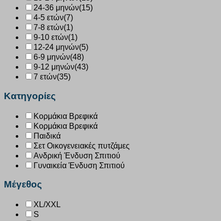
24-36 μηνών
(15)
4-5 ετών
(7)
7-8 ετών
(1)
9-10 ετών
(1)
12-24 μηνών
(5)
6-9 μηνών
(48)
9-12 μηνών
(43)
7 ετών
(35)
Κατηγορίες
Κορμάκια Βρεφικά
Κορμάκια Βρεφικά
Παιδικά
Σετ Οικογενειακές πυτζάμες
Ανδρική Ένδυση Σπιτιού
Γυναικεία Ένδυση Σπιτιού
Μέγεθος
XL/XXL
S