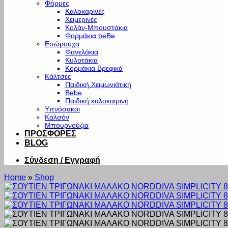
Φόρμες
Καλοκαρινές
Χειμερινές
Κολάν-Μπουστάκια
Φορμάκια beBe
Εσώρουχα
Φανελάκια
Κυλοτάκια
Κορμάκια Βρεφικά
Κάλτσες
Παιδική Χειμωνιάτικη
Bebe
Παιδική καλοκαιρινή
Υπνόσακοι
Καλσόν
Μπουρνούζια
ΠΡΟΣΦΟΡΕΣ
BLOG
Σύνδεση / Εγγραφή
Home
»
Shop