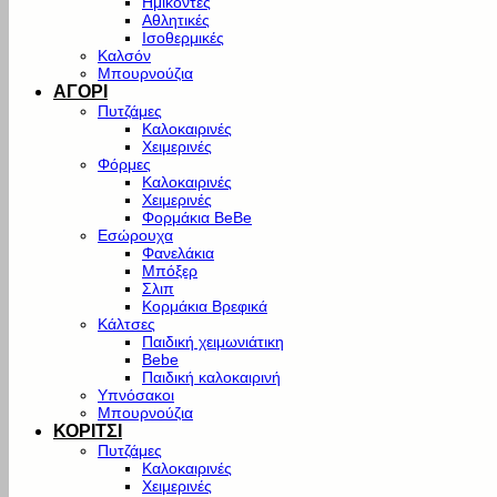
Ημίκοντες
Αθλητικές
Ισοθερμικές
Καλσόν
Μπουρνούζια
ΑΓΟΡΙ
Πυτζάμες
Καλοκαιρινές
Χειμερινές
Φόρμες
Καλοκαιρινές
Χειμερινές
Φορμάκια BeBe
Εσώρουχα
Φανελάκια
Μπόξερ
Σλιπ
Κορμάκια Βρεφικά
Κάλτσες
Παιδική χειμωνιάτικη
Bebe
Παιδική καλοκαιρινή
Υπνόσακοι
Μπουρνούζια
ΚΟΡΙΤΣΙ
Πυτζάμες
Καλοκαιρινές
Χειμερινές