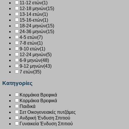
11-12 ετών
(1)
12-18 μηνών
(15)
13-14 ετών
(1)
15-16-ετών
(1)
18-24 μηνών
(15)
24-36 μηνών
(15)
4-5 ετών
(7)
7-8 ετών
(1)
9-10 ετών
(1)
12-24 μηνών
(5)
6-9 μηνών
(48)
9-12 μηνών
(43)
7 ετών
(35)
Κατηγορίες
Κορμάκια Βρεφικά
Κορμάκια Βρεφικά
Παιδικά
Σετ Οικογενειακές πυτζάμες
Ανδρική Ένδυση Σπιτιού
Γυναικεία Ένδυση Σπιτιού