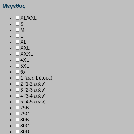
Μέγεθος
XL/XXL
S
M
L
XL
XXL
XXXL
4XL
5XL
6xl
1 (έως 1 έτους)
2 (1-2 ετών)
3 (2-3 ετών)
4 (3-4 ετών)
5 (4-5 ετών)
75B
75C
80B
80C
80D