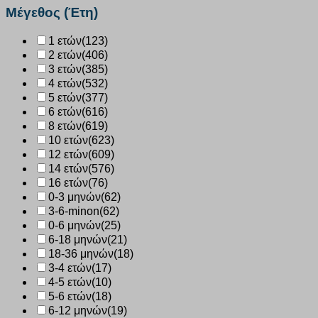
SIMPLICITY
Μέγεθος (Έτη)
8819
ΜΠΕΖ
1 ετών
(123)
ποσότητα
2 ετών
(406)
3 ετών
(385)
4 ετών
(532)
5 ετών
(377)
6 ετών
(616)
8 ετών
(619)
10 ετών
(623)
12 ετών
(609)
14 ετών
(576)
16 ετών
(76)
0-3 μηνών
(62)
3-6-minon
(62)
0-6 μηνών
(25)
6-18 μηνών
(21)
18-36 μηνών
(18)
3-4 ετών
(17)
4-5 ετών
(10)
5-6 ετών
(18)
6-12 μηνών
(19)