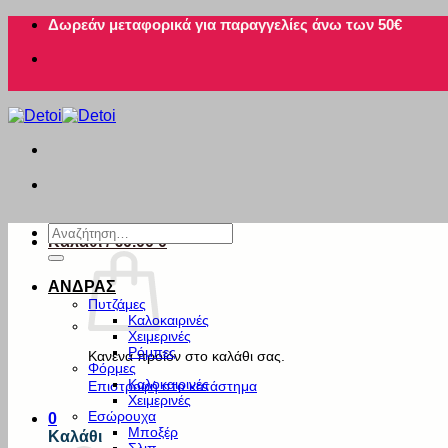
Μετάβαση
Δωρεάν μεταφορικά για παραγγελίες άνω των 50€
στο
περιεχόμενο
Αναζήτηση
Καλάθι /
€
0.00
0
για:
ΑΝΔΡΑΣ
Πυτζάμες
Καλοκαιρινές
Χειμερινές
Ρόμπες
Κανένα προϊόν στο καλάθι σας.
Φόρμες
Καλοκαιρινές
Επιστροφή στο κατάστημα
Χειμερινές
Εσώρουχα
0
Μποξέρ
Καλάθι