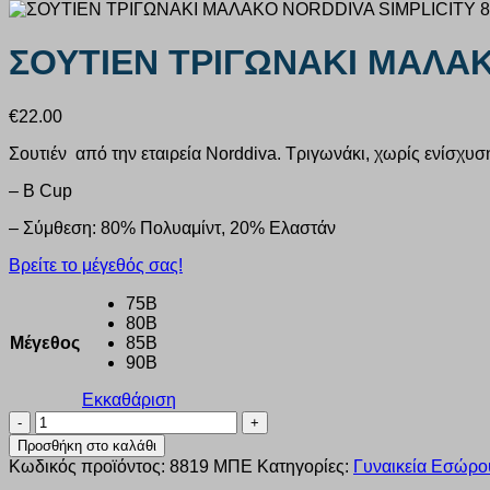
ΣΟΥΤΙΕΝ ΤΡΙΓΩΝΑΚΙ ΜΑΛΑΚ
€
22.00
Σουτιέν από την εταιρεία Norddiva. Τριγωνάκι, χωρίς ενίσχυσ
– Β Cup
– Σύμθεση: 80% Πολυαμίντ, 20% Ελαστάν
Βρείτε το μέγεθός σας!
75B
80B
Μέγεθος
85B
90B
Εκκαθάριση
ΣΟΥΤΙΕΝ
ΤΡΙΓΩΝΑΚΙ
Προσθήκη στο καλάθι
ΜΑΛΑΚΟ
Κωδικός προϊόντος:
8819 ΜΠΕ
Κατηγορίες:
Γυναικεία Εσώρο
NORDDIVA