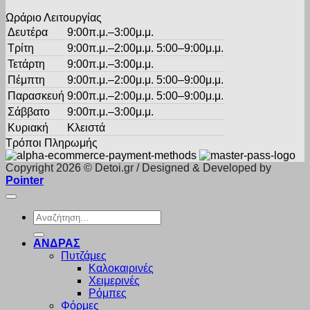
προϊόντος
Ωράριο Λειτουργίας
Δευτέρα
9:00π.μ.–3:00μ.μ.
Τρίτη
9:00π.μ.–2:00μ.μ. 5:00–9:00μ.μ.
Τετάρτη
9:00π.μ.–3:00μ.μ.
Πέμπτη
9:00π.μ.–2:00μ.μ. 5:00–9:00μ.μ.
Παρασκευή
9:00π.μ.–2:00μ.μ. 5:00–9:00μ.μ.
Σάββατο
9:00π.μ.–3:00μ.μ.
Κυριακή
Κλειστά
Τρόποι Πληρωμής
Copyright 2026 © Detoi.gr / Designed & Developed by
Pointer
Αναζήτηση
για:
ΑΝΔΡΑΣ
Πυτζάμες
Καλοκαιρινές
Χειμερινές
Ρόμπες
Φόρμες