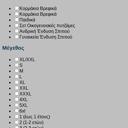
Κορμάκια Βρεφικά
Κορμάκια Βρεφικά
Παιδικά
Σετ Οικογενειακές πυτζάμες
Ανδρική Ένδυση Σπιτιού
Γυναικεία Ένδυση Σπιτιού
Μέγεθος
XL/XXL
S
M
L
XL
XXL
XXXL
4XL
5XL
6xl
1 (έως 1 έτους)
2 (1-2 ετών)