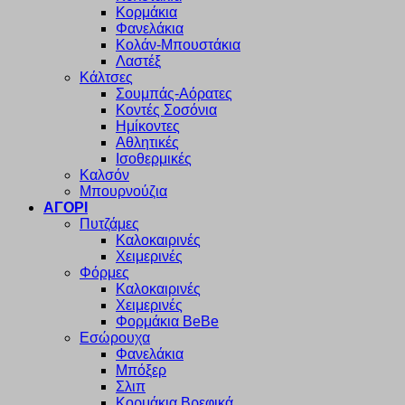
Κορμάκια
Φανελάκια
Κολάν-Μπουστάκια
Λαστέξ
Κάλτσες
Σουμπάς-Αόρατες
Κοντές Σοσόνια
Ημίκοντες
Αθλητικές
Ισοθερμικές
Καλσόν
Μπουρνούζια
ΑΓΟΡΙ
Πυτζάμες
Καλοκαιρινές
Χειμερινές
Φόρμες
Καλοκαιρινές
Χειμερινές
Φορμάκια BeBe
Εσώρουχα
Φανελάκια
Μπόξερ
Σλιπ
Κορμάκια Βρεφικά