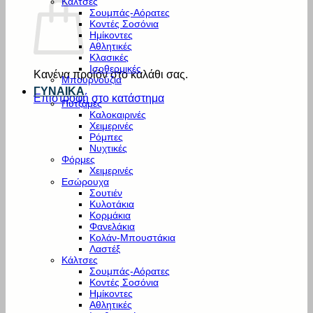
Κάλτσες
Σουμπάς-Αόρατες
Κοντές Σοσόνια
Ημίκοντες
Αθλητικές
Κλασικές
Ισοθερμικές
Κανένα προϊόν στο καλάθι σας.
Μπουρνούζια
ΓΥΝΑΙΚΑ
Επιστροφή στο κατάστημα
Πυτζάμες
Καλοκαιρινές
Χειμερινές
Ρόμπες
Νυχτικές
Φόρμες
Χειμερινές
Εσώρουχα
Σουτιέν
Κυλοτάκια
Κορμάκια
Φανελάκια
Κολάν-Μπουστάκια
Λαστέξ
Κάλτσες
Σουμπάς-Αόρατες
Κοντές Σοσόνια
Ημίκοντες
Αθλητικές