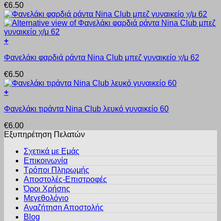
€
6.50
έχει
σελίδα
πολλαπλές
του
παραλλαγές.
προϊόντος
Οι
+
επιλογές
Αυτό
μπορούν
Φανελάκι φαρδιά ράντα Nina Club μπεζ γυναικείο χ/μ 62
το
να
προϊόν
επιλεγούν
€
6.50
έχει
στη
πολλαπλές
σελίδα
+
παραλλαγές.
του
Αυτό
Οι
προϊόντος
Φανελάκι τιράντα Nina Club λευκό γυναικείο 60
το
επιλογές
προϊόν
μπορούν
€
6.00
έχει
να
Εξυπηρέτηση Πελατών
πολλαπλές
επιλεγούν
παραλλαγές.
στη
Σχετικά με Εμάς
Οι
σελίδα
Επικοινωνία
επιλογές
του
Τρόποι Πληρωμής
μπορούν
προϊόντος
Αποστολές-Επιστροφές
να
Όροι Χρήσης
επιλεγούν
στη
Μεγεθολόγιο
σελίδα
Αναζήτηση Αποστολής
του
Blog