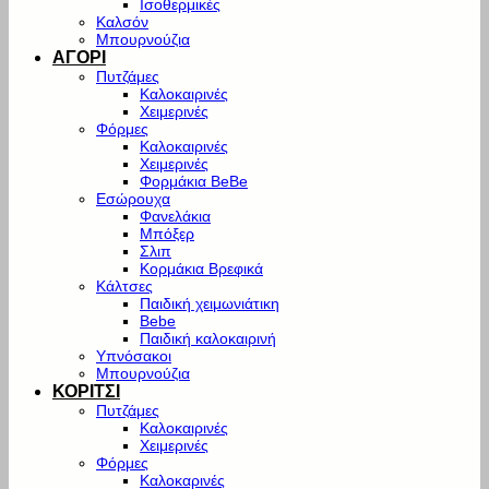
Ισοθερμικές
Καλσόν
Μπουρνούζια
ΑΓΟΡΙ
Πυτζάμες
Καλοκαιρινές
Χειμερινές
Φόρμες
Καλοκαιρινές
Χειμερινές
Φορμάκια BeBe
Εσώρουχα
Φανελάκια
Μπόξερ
Σλιπ
Κορμάκια Βρεφικά
Κάλτσες
Παιδική χειμωνιάτικη
Bebe
Παιδική καλοκαιρινή
Υπνόσακοι
Μπουρνούζια
ΚΟΡΙΤΣΙ
Πυτζάμες
Καλοκαιρινές
Χειμερινές
Φόρμες
Καλοκαρινές