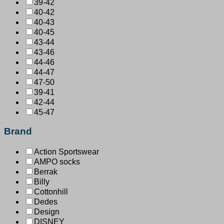
39-42
40-42
40-43
40-45
43-44
43-46
44-46
44-47
47-50
39-41
42-44
45-47
Brand
Action Sportswear
AMPO socks
Berrak
Billy
Cottonhill
Dedes
Design
DISNEY