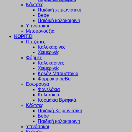
Κάλτσες
Παιδική χειμωνιάτικη
Bebe
Παιδική καλοκαιρινή
Υπνόσακοι
Μπουρνούζια
ΚΟΡΙΤΣΙ
Πυτζάμες
Καλοκαιρινές
Χειμερινές
Φόρμες
Καλοκαρινές
Χειμερινές
Κολάν-Μπουστάκια
Φορμάκια beBe
Εσώρουχα
Φανελάκια
Κυλοτάκια
Κορμάκια Βρεφικά
Κάλτσες
Παιδική Χειμωνιάτικη
Bebe
Παιδική καλοκαιρινή
Υπνόσακοι
Καλσόν