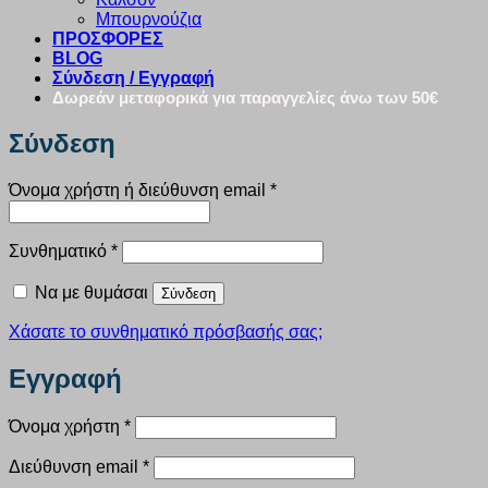
Μπουρνούζια
ΠΡΟΣΦΟΡΕΣ
BLOG
Σύνδεση / Εγγραφή
Δωρεάν μεταφορικά για παραγγελίες άνω των 50€
Σύνδεση
Απαιτείται
Όνομα χρήστη ή διεύθυνση email
*
Απαιτείται
Συνθηματικό
*
Να με θυμάσαι
Σύνδεση
Χάσατε το συνθηματικό πρόσβασής σας;
Εγγραφή
Απαιτείται
Όνομα χρήστη
*
Απαιτείται
Διεύθυνση email
*