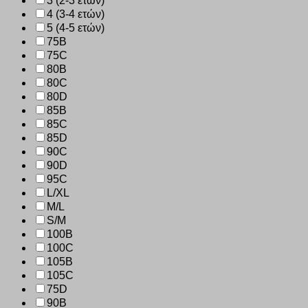
3 (2-3 ετών)
4 (3-4 ετών)
5 (4-5 ετών)
75B
75C
80B
80C
80D
85B
85C
85D
90C
90D
95C
L/XL
M/L
S/M
100B
100C
105B
105C
75D
90B