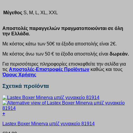
Μέγεθος
S, M, L, XL, XXL
Αποστολές παραγγελιών πραγματοποιούνται σε όλη
την Ελλάδα.
Με κόστος κάτω των 50€ τα έξοδα αποστολής είναι 2€.
Με κόστος άνω των 50 € τα έξοδα αποστολής είναι
δωρεάν.
Για περισσότερες πληροφορίες επισκεφθείτε την σελίδα για
τις
Αποστολές-Επιστροφές Προϊόντων
καθώς και τους
Όρους Χρήσης
Σχετικά προϊόντα
+
Αυτό
Lastex Boxer Minerva μπέζ γυναικείο 81914
το
προϊόν