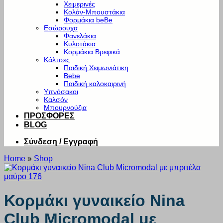
Χειμερινές
Κολάν-Μπουστάκια
Φορμάκια beBe
Εσώρουχα
Φανελάκια
Κυλοτάκια
Κορμάκια Βρεφικά
Κάλτσες
Παιδική Χειμωνιάτικη
Bebe
Παιδική καλοκαιρινή
Υπνόσακοι
Καλσόν
Μπουρνούζια
ΠΡΟΣΦΟΡΕΣ
BLOG
Σύνδεση / Εγγραφή
Home
»
Shop
Κορμάκι γυναικείο Nina
Club Micromodal με