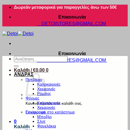
Μετάβαση
Δωρεάν μεταφορικά για παραγγελίες άνω των 50€
στο
Επικοινωνία
περιεχόμενο
DETOISTORES@GMAIL.COM
Επικοινωνία
Αναζήτηση
DETOISTORES@GMAIL.COM
για:
Καλάθι /
€
0.00
0
ΑΝΔΡΑΣ
Πυτζάμες
Καλοκαιρινές
Χειμερινές
Ρόμπες
Φόρμες
Καλοκαιρινές
Κανένα προϊόν στο καλάθι σας.
Χειμερινές
Εσώρουχα
Επιστροφή στο κατάστημα
Μποξέρ
Σλιπ
0
Φανελάκια
Καλάθι