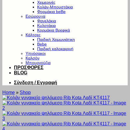
Χειμερινές
Κολάν-Μπουστάκια
Φορμάκια beBe
Εσώρουχα
Φανελάκια
Κυλοτάκια
Κορμάκια Βρεφικά
Κάλτσες
Παιδική Χειμωνιάτικη
Bebe
Παιδική καλοκαιρινή
Υπνόσακοι
Καλσόν
Μπουρνούζια
ΠΡΟΣΦΟΡΕΣ
BLOG
Σύνδεση / Εγγραφή
Home
»
Shop