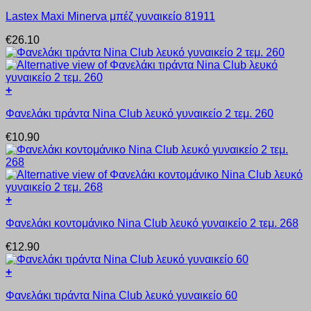
Αυτό
μπορούν
Lastex Maxi Minerva μπέζ γυναικείο 81911
το
να
προϊόν
επιλεγούν
€
26.10
έχει
στη
πολλαπλές
σελίδα
παραλλαγές.
του
Οι
προϊόντος
+
επιλογές
Αυτό
μπορούν
Φανελάκι τιράντα Nina Club λευκό γυναικείο 2 τεμ. 260
το
να
προϊόν
επιλεγούν
€
10.90
έχει
στη
πολλαπλές
σελίδα
παραλλαγές.
του
Οι
προϊόντος
επιλογές
+
μπορούν
Αυτό
να
Φανελάκι κοντομάνικο Nina Club λευκό γυναικείο 2 τεμ. 268
το
επιλεγούν
προϊόν
στη
€
12.90
έχει
σελίδα
πολλαπλές
του
+
παραλλαγές.
προϊόντος
Αυτό
Οι
Φανελάκι τιράντα Nina Club λευκό γυναικείο 60
το
επιλογές
προϊόν