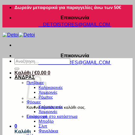
Μετάβαση
Δωρεάν μεταφορικά για παραγγελίες άνω των 50€
στο
Επικοινωνία
περιεχόμενο
DETOISTORES@GMAIL.COM
Επικοινωνία
Αναζήτηση
DETOISTORES@GMAIL.COM
για:
Καλάθι /
€
0.00
0
ΑΝΔΡΑΣ
Πυτζάμες
Καλοκαιρινές
Χειμερινές
Ρόμπες
Φόρμες
Καλοκαιρινές
Κανένα προϊόν στο καλάθι σας.
Χειμερινές
Εσώρουχα
Επιστροφή στο κατάστημα
Μποξέρ
Σλιπ
0
Φανελάκια
Καλάθι