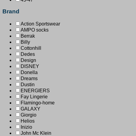
Brand
Action Sportswear
AMPO socks
Berrak
Billy
Cottonhill
Dedes
Design
DISNEY
Donella
Dreams
Dustin
ENERGIERS
Fay Lingerie
Flamingo-home
GALAXY
Giorgio
Helios
Inizio
John Mc Klein