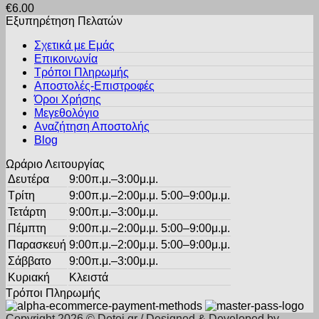
μπορούν
€
6.00
έχει
να
Εξυπηρέτηση Πελατών
πολλαπλές
επιλεγούν
παραλλαγές.
στη
Σχετικά με Εμάς
Οι
σελίδα
Επικοινωνία
επιλογές
του
Τρόποι Πληρωμής
μπορούν
προϊόντος
Αποστολές-Επιστροφές
να
Όροι Χρήσης
επιλεγούν
στη
Μεγεθολόγιο
σελίδα
Αναζήτηση Αποστολής
του
Blog
προϊόντος
Ωράριο Λειτουργίας
Δευτέρα
9:00π.μ.–3:00μ.μ.
Τρίτη
9:00π.μ.–2:00μ.μ. 5:00–9:00μ.μ.
Τετάρτη
9:00π.μ.–3:00μ.μ.
Πέμπτη
9:00π.μ.–2:00μ.μ. 5:00–9:00μ.μ.
Παρασκευή
9:00π.μ.–2:00μ.μ. 5:00–9:00μ.μ.
Σάββατο
9:00π.μ.–3:00μ.μ.
Κυριακή
Κλειστά
Τρόποι Πληρωμής
Copyright 2026 © Detoi.gr / Designed & Developed by