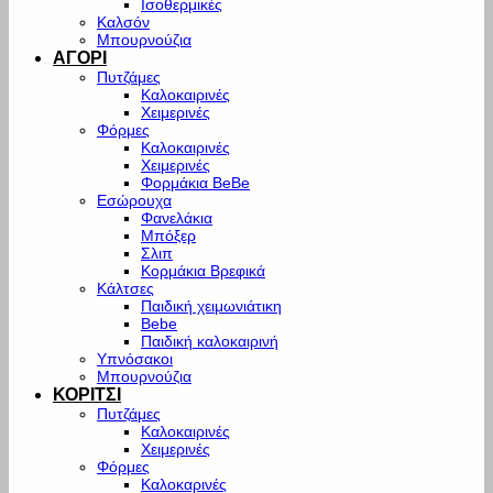
Ισοθερμικές
Καλσόν
Μπουρνούζια
ΑΓΟΡΙ
Πυτζάμες
Καλοκαιρινές
Χειμερινές
Φόρμες
Καλοκαιρινές
Χειμερινές
Φορμάκια BeBe
Εσώρουχα
Φανελάκια
Μπόξερ
Σλιπ
Κορμάκια Βρεφικά
Κάλτσες
Παιδική χειμωνιάτικη
Bebe
Παιδική καλοκαιρινή
Υπνόσακοι
Μπουρνούζια
ΚΟΡΙΤΣΙ
Πυτζάμες
Καλοκαιρινές
Χειμερινές
Φόρμες
Καλοκαρινές