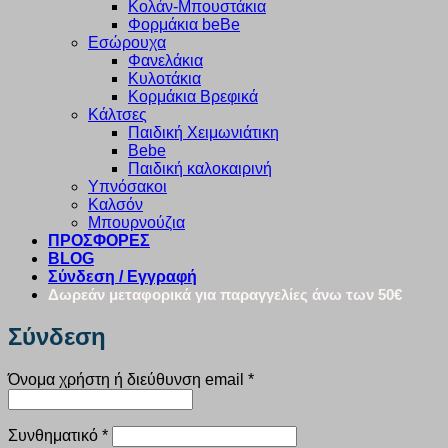
Κολάν-Μπουστάκια
Φορμάκια beBe
Εσώρουχα
Φανελάκια
Κυλοτάκια
Κορμάκια Βρεφικά
Κάλτσες
Παιδική Χειμωνιάτικη
Bebe
Παιδική καλοκαιρινή
Υπνόσακοι
Καλσόν
Μπουρνούζια
ΠΡΟΣΦΟΡΕΣ
BLOG
Σύνδεση / Εγγραφή
Δωρεάν μεταφορικά για παραγγελίες άνω των 50€
Σύνδεση
Απαιτείται
Όνομα χρήστη ή διεύθυνση email
*
Απαιτείται
Συνθηματικό
*