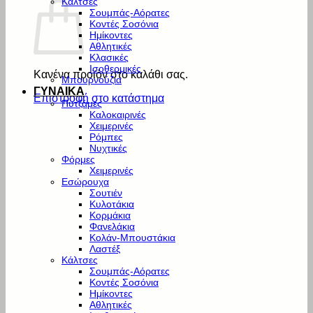
Κάλτσες
Σουμπάς-Αόρατες
Κοντές Σοσόνια
Ημίκοντες
Αθλητικές
Κλασικές
Ισοθερμικές
Κανένα προϊόν στο καλάθι σας.
Μπουρνούζια
ΓΥΝΑΙΚΑ
Επιστροφή στο κατάστημα
Πυτζάμες
Καλοκαιρινές
Χειμερινές
Ρόμπες
Νυχτικές
Φόρμες
Χειμερινές
Εσώρουχα
Σουτιέν
Κυλοτάκια
Κορμάκια
Φανελάκια
Κολάν-Μπουστάκια
Λαστέξ
Κάλτσες
Σουμπάς-Αόρατες
Κοντές Σοσόνια
Ημίκοντες
Αθλητικές