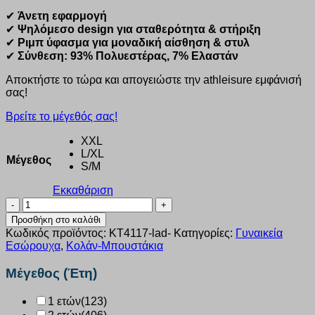
✔
Άνετη εφαρμογή
✔
Ψηλόμεσο design για σταθερότητα & στήριξη
✔
Ριμπ ύφασμα για μοναδική αίσθηση & στυλ
✔
Σύνθεση: 93% Πολυεστέρας, 7% Ελαστάν
Αποκτήστε το τώρα και απογειώστε την athleisure εμφάνισή
σας!
Βρείτε το μέγεθός σας!
XXL
L/XL
Μέγεθος
S/M
Εκκαθάριση
Κολάν
γυναικείο
Προσθήκη στο καλάθι
ψηλόμεσο
Κωδικός προϊόντος:
KT4117-lad-
Κατηγορίες:
Γυναικεία
Rib
Εσώρουχα
,
Κολάν-Μπουστάκια
Kota
Λαδί
Μέγεθος (Έτη)
KT4117
ποσότητα
1 ετών
(123)