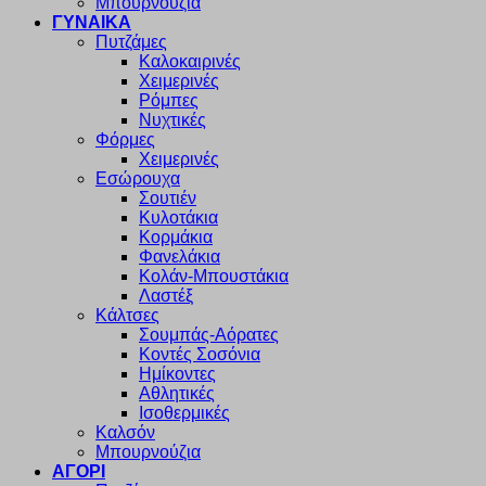
Μπουρνούζια
ΓΥΝΑΙΚΑ
Πυτζάμες
Καλοκαιρινές
Χειμερινές
Ρόμπες
Νυχτικές
Φόρμες
Χειμερινές
Εσώρουχα
Σουτιέν
Κυλοτάκια
Κορμάκια
Φανελάκια
Κολάν-Μπουστάκια
Λαστέξ
Κάλτσες
Σουμπάς-Αόρατες
Κοντές Σοσόνια
Ημίκοντες
Αθλητικές
Ισοθερμικές
Καλσόν
Μπουρνούζια
ΑΓΟΡΙ