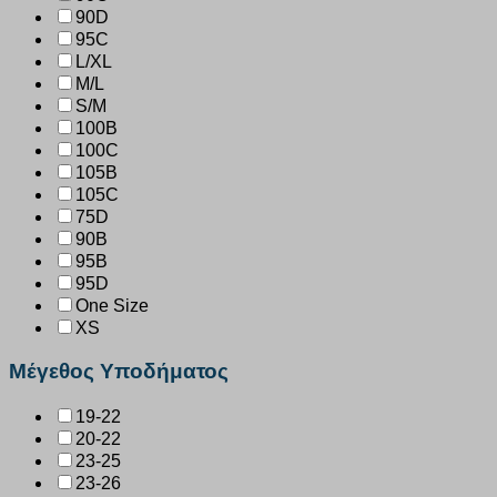
90D
95C
L/XL
M/L
S/M
100B
100C
105B
105C
75D
90B
95B
95D
One Size
XS
Μέγεθος Υποδήματος
19-22
20-22
23-25
23-26