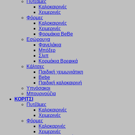
Πυτζάμες
Καλοκαιρινές
Χειμερινές
Φόρμες
Καλοκαιρινές
Χειμερινές
Φορμάκια BeBe
Εσώρουχα
Φανελάκια
Μπόξερ
Σλιπ
Κορμάκια Βρεφικά
Κάλτσες
Παιδική χειμωνιάτικη
Bebe
Παιδική καλοκαιρινή
Υπνόσακοι
Μπουρνούζια
ΚΟΡΙΤΣΙ
Πυτζάμες
Καλοκαιρινές
Χειμερινές
Φόρμες
Καλοκαρινές
Χειμερινές