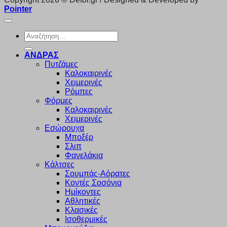
Pointer
Αναζήτηση
για:
ΑΝΔΡΑΣ
Πυτζάμες
Καλοκαιρινές
Χειμερινές
Ρόμπες
Φόρμες
Καλοκαιρινές
Χειμερινές
Εσώρουχα
Μποξέρ
Σλιπ
Φανελάκια
Κάλτσες
Σουμπάς-Αόρατες
Κοντές Σοσόνια
Ημίκοντες
Αθλητικές
Κλασικές
Ισοθερμικές