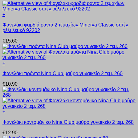
+
Αυτό
Φανελάκι φαρδιά ράντα 2 τεμαχίων Minerva Classic σατέν
το
ρέλι λευκό 92202
προϊόν
έχει
€
15.60
πολλαπλές
παραλλαγές.
Οι
επιλογές
+
μπορούν
Αυτό
να
Φανελάκι τιράντα Nina Club μαύρο γυναικείο 2 τεμ. 260
το
επιλεγούν
προϊόν
στη
€
10.90
έχει
σελίδα
πολλαπλές
του
παραλλαγές.
προϊόντος
Οι
επιλογές
+
μπορούν
Αυτό
να
Φανελάκι κοντομάνικο Nina Club μαύρο γυναικείο 2 τεμ. 268
το
επιλεγούν
προϊόν
στη
€
12.90
έχει
σελίδα