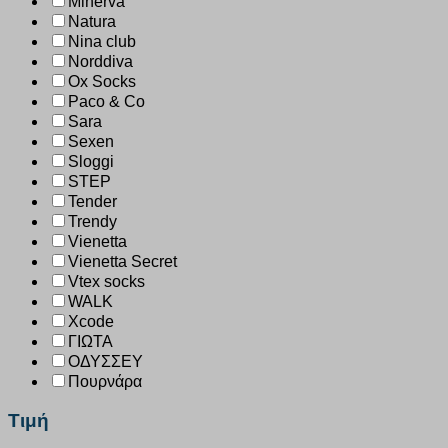
Minerva
Natura
Nina club
Norddiva
Ox Socks
Paco & Co
Sara
Sexen
Sloggi
STEP
Tender
Trendy
Vienetta
Vienetta Secret
Vtex socks
WALK
Xcode
ΓΙΩΤΑ
ΟΔΥΣΣΕΥ
Πουρνάρα
Τιμή