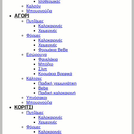
Ισοθερμικές
Καλσόν
Μπουρνούζια
ΑΓΟΡΙ
Πυτζάμες
Καλοκαιρινές
Χειμερινές
Φόρμες
Καλοκαιρινές
Χειμερινές
Φορμάκια BeBe
Εσώρουχα
Φανελάκια
Μπόξερ
Σλιπ
Κορμάκια Βρεφικά
Κάλτσες
Παιδική χειμωνιάτικη
Bebe
Παιδική καλοκαιρινή
Υπνόσακοι
Μπουρνούζια
ΚΟΡΙΤΣΙ
Πυτζάμες
Καλοκαιρινές
Χειμερινές
Φόρμες
Καλοκαρινές