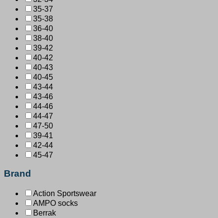
35-37
35-38
36-40
38-40
39-42
40-42
40-43
40-45
43-44
43-46
44-46
44-47
47-50
39-41
42-44
45-47
Brand
Action Sportswear
AMPO socks
Berrak