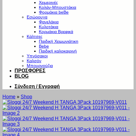
Χειμερινές
Κολάν-Μπουστάκια
Φορμάκια beBe
Εσώρουχα
Φανελάκια
Κυλοτάκια
Κορμάκια Βρεφικά
Κάλτσες
Παιδική Χειμωνιάτικη
Bebe
Παιδική καλοκαιρινή
Υπνόσακοι
Καλσόν
Μπουρνούζια
ΠΡΟΣΦΟΡΕΣ
BLOG
Σύνδεση / Εγγραφή
Home
»
Shop