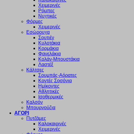
Χειμερινές
Ρόμπες
Νυχτικές
Φόρμες
Χειμερινές
Εσώρουχα
Σουτιέν
Κυλοτάκια
Κορμάκια
Φανελάκια
Κολάν-Μπουστάκια
Λαστέξ
Κάλτσες
Σουμπάς-Αόρατες
Κοντές Σοσόνια
Ημίκοντες
Αθλητικές
Ισοθερμικές
Καλσόν
Μπουρνούζια
ΑΓΟΡΙ
Πυτζάμες
Καλοκαιρινές
Χειμερινές