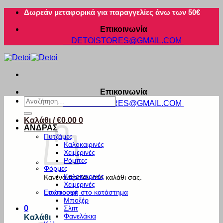
Μετάβαση
Δωρεάν μεταφορικά για παραγγελίες άνω των 50€
στο
Επικοινωνία
περιεχόμενο
DETOISTORES@GMAIL.COM
Επικοινωνία
Αναζήτηση
DETOISTORES@GMAIL.COM
για:
Καλάθι /
€
0.00
0
ΑΝΔΡΑΣ
Πυτζάμες
Καλοκαιρινές
Χειμερινές
Ρόμπες
Φόρμες
Καλοκαιρινές
Κανένα προϊόν στο καλάθι σας.
Χειμερινές
Εσώρουχα
Επιστροφή στο κατάστημα
Μποξέρ
Σλιπ
0
Φανελάκια
Καλάθι