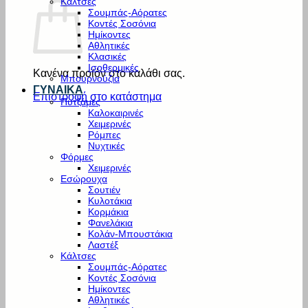
Κάλτσες
Σουμπάς-Αόρατες
Κοντές Σοσόνια
Ημίκοντες
Αθλητικές
Κλασικές
Ισοθερμικές
Κανένα προϊόν στο καλάθι σας.
Μπουρνούζια
ΓΥΝΑΙΚΑ
Επιστροφή στο κατάστημα
Πυτζάμες
Καλοκαιρινές
Χειμερινές
Ρόμπες
Νυχτικές
Φόρμες
Χειμερινές
Εσώρουχα
Σουτιέν
Κυλοτάκια
Κορμάκια
Φανελάκια
Κολάν-Μπουστάκια
Λαστέξ
Κάλτσες
Σουμπάς-Αόρατες
Κοντές Σοσόνια
Ημίκοντες
Αθλητικές