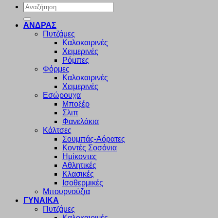
Αναζήτηση
για:
ΑΝΔΡΑΣ
Πυτζάμες
Καλοκαιρινές
Χειμερινές
Ρόμπες
Φόρμες
Καλοκαιρινές
Χειμερινές
Εσώρουχα
Μποξέρ
Σλιπ
Φανελάκια
Κάλτσες
Σουμπάς-Αόρατες
Κοντές Σοσόνια
Ημίκοντες
Αθλητικές
Κλασικές
Ισοθερμικές
Μπουρνούζια
ΓΥΝΑΙΚΑ
Πυτζάμες
Καλοκαιρινές