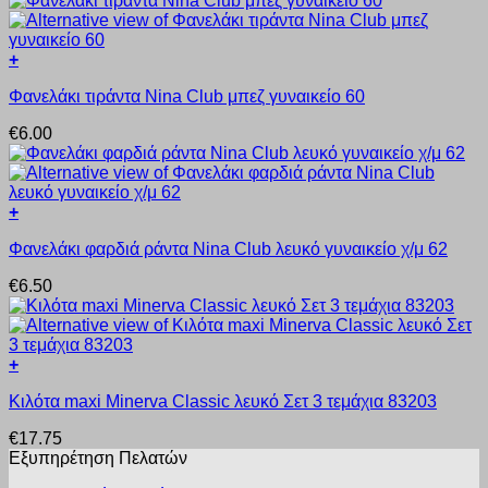
πολλαπλές
του
παραλλαγές.
προϊόντος
Οι
+
επιλογές
Αυτό
μπορούν
Φανελάκι τιράντα Nina Club μπεζ γυναικείο 60
το
να
προϊόν
επιλεγούν
€
6.00
έχει
στη
πολλαπλές
σελίδα
παραλλαγές.
του
Οι
προϊόντος
+
επιλογές
Αυτό
μπορούν
Φανελάκι φαρδιά ράντα Nina Club λευκό γυναικείο χ/μ 62
το
να
προϊόν
επιλεγούν
€
6.50
έχει
στη
πολλαπλές
σελίδα
παραλλαγές.
του
Οι
προϊόντος
+
επιλογές
Αυτό
μπορούν
Κιλότα maxi Minerva Classic λευκό Σετ 3 τεμάχια 83203
το
να
προϊόν
επιλεγούν
€
17.75
έχει
στη
Εξυπηρέτηση Πελατών
πολλαπλές
σελίδα
παραλλαγές.
του