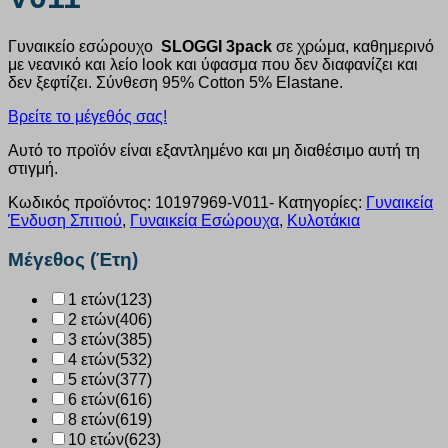
Γυναικείο εσώρουχο
SLOGGI 3pack
σε χρώμα, καθημερινό
με νεανικό και λείο look και ύφασμα που δεν διαφανίζει και
δεν ξεφτίζει. Σύνθεση 95% Cotton 5% Elastane.
Βρείτε το μέγεθός σας!
Αυτό το προϊόν είναι εξαντλημένο και μη διαθέσιμο αυτή τη
στιγμή.
Κωδικός προϊόντος:
10197969-V011-
Κατηγορίες:
Γυναικεία
Ένδυση Σπιτιού
,
Γυναικεία Εσώρουχα
,
Κυλοτάκια
Μέγεθος (Έτη)
1 ετών
(123)
2 ετών
(406)
3 ετών
(385)
4 ετών
(532)
5 ετών
(377)
6 ετών
(616)
8 ετών
(619)
10 ετών
(623)