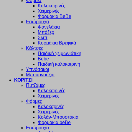
Φόρμες
Καλοκαιρινές
Χειμερινές
Φορμάκια BeBe
Εσώρουχα
Φανελάκια
Μπόξερ
Σλιπ
Κορμάκια Βρεφικά
Κάλτσες
Παιδική χειμωνιάτικη
Bebe
Παιδική καλοκαιρινή
Υπνόσακοι
Μπουρνούζια
ΚΟΡΙΤΣΙ
Πυτζάμες
Καλοκαιρινές
Χειμερινές
Φόρμες
Καλοκαρινές
Χειμερινές
Κολάν-Μπουστάκια
Φορμάκια beBe
Εσώρουχα