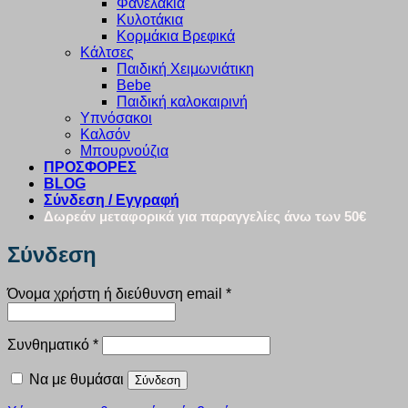
Φανελάκια
Κυλοτάκια
Κορμάκια Βρεφικά
Κάλτσες
Παιδική Χειμωνιάτικη
Bebe
Παιδική καλοκαιρινή
Υπνόσακοι
Καλσόν
Μπουρνούζια
ΠΡΟΣΦΟΡΕΣ
BLOG
Σύνδεση / Εγγραφή
Δωρεάν μεταφορικά για παραγγελίες άνω των 50€
Σύνδεση
Απαιτείται
Όνομα χρήστη ή διεύθυνση email
*
Απαιτείται
Συνθηματικό
*
Να με θυμάσαι
Σύνδεση