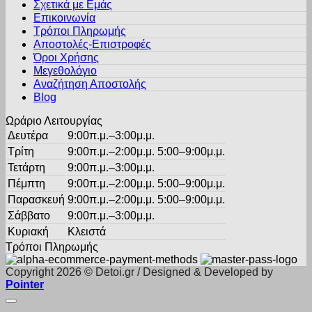
Σχετικά με Εμάς
Οι
προϊόντος
Επικοινωνία
επιλογές
Τρόποι Πληρωμής
μπορούν
Αποστολές-Επιστροφές
να
Όροι Χρήσης
επιλεγούν
στη
Μεγεθολόγιο
σελίδα
Αναζήτηση Αποστολής
του
Blog
προϊόντος
Ωράριο Λειτουργίας
Δευτέρα
9:00π.μ.–3:00μ.μ.
Τρίτη
9:00π.μ.–2:00μ.μ. 5:00–9:00μ.μ.
Τετάρτη
9:00π.μ.–3:00μ.μ.
Πέμπτη
9:00π.μ.–2:00μ.μ. 5:00–9:00μ.μ.
Παρασκευή
9:00π.μ.–2:00μ.μ. 5:00–9:00μ.μ.
Σάββατο
9:00π.μ.–3:00μ.μ.
Κυριακή
Κλειστά
Τρόποι Πληρωμής
Copyright 2026 © Detoi.gr / Designed & Developed by
Pointer