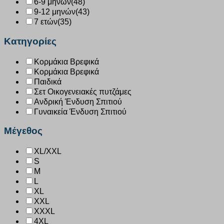
6-9 μηνών
(48)
9-12 μηνών
(43)
7 ετών
(35)
Κατηγορίες
Κορμάκια Βρεφικά
Κορμάκια Βρεφικά
Παιδικά
Σετ Οικογενειακές πυτζάμες
Ανδρική Ένδυση Σπιτιού
Γυναικεία Ένδυση Σπιτιού
Μέγεθος
XL/XXL
S
M
L
XL
XXL
XXXL
4XL