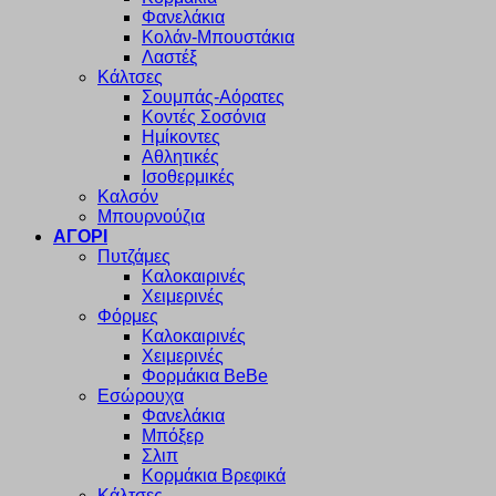
Φανελάκια
Κολάν-Μπουστάκια
Λαστέξ
Κάλτσες
Σουμπάς-Αόρατες
Κοντές Σοσόνια
Ημίκοντες
Αθλητικές
Ισοθερμικές
Καλσόν
Μπουρνούζια
ΑΓΟΡΙ
Πυτζάμες
Καλοκαιρινές
Χειμερινές
Φόρμες
Καλοκαιρινές
Χειμερινές
Φορμάκια BeBe
Εσώρουχα
Φανελάκια
Μπόξερ
Σλιπ
Κορμάκια Βρεφικά
Κάλτσες