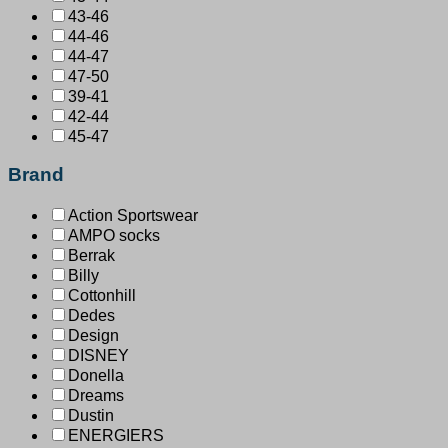
43-46
44-46
44-47
47-50
39-41
42-44
45-47
Brand
Action Sportswear
AMPO socks
Berrak
Billy
Cottonhill
Dedes
Design
DISNEY
Donella
Dreams
Dustin
ENERGIERS