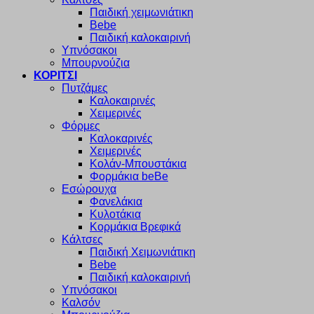
Παιδική χειμωνιάτικη
Bebe
Παιδική καλοκαιρινή
Υπνόσακοι
Μπουρνούζια
ΚΟΡΙΤΣΙ
Πυτζάμες
Καλοκαιρινές
Χειμερινές
Φόρμες
Καλοκαρινές
Χειμερινές
Κολάν-Μπουστάκια
Φορμάκια beBe
Εσώρουχα
Φανελάκια
Κυλοτάκια
Κορμάκια Βρεφικά
Κάλτσες
Παιδική Χειμωνιάτικη
Bebe
Παιδική καλοκαιρινή
Υπνόσακοι
Καλσόν