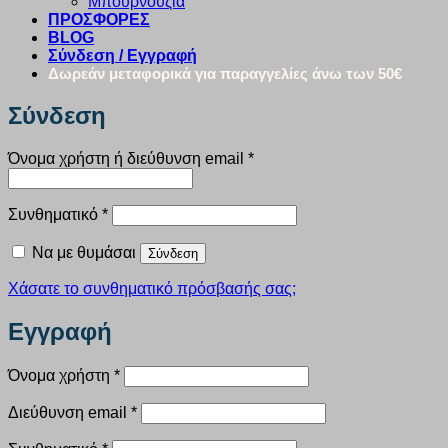
Μπουρνούζια
ΠΡΟΣΦΟΡΕΣ
BLOG
Σύνδεση / Εγγραφή
Δωρεάν μεταφορικά για παραγγελίες άνω των 50€
Σύνδεση
Απαιτείται
Όνομα χρήστη ή διεύθυνση email
*
Απαιτείται
Συνθηματικό
*
Να με θυμάσαι
Σύνδεση
Χάσατε το συνθηματικό πρόσβασής σας;
Εγγραφή
Απαιτείται
Όνομα χρήστη
*
Απαιτείται
Διεύθυνση email
*
Απαιτείται