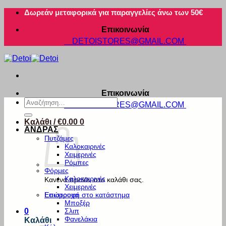
Μετάβαση
Δωρεάν μεταφορικά για παραγγελίες άνω των 50€
στο
Επικοινωνία
περιεχόμενο
DETOISTORES@GMAIL.COM
Επικοινωνία
Αναζήτηση
DETOISTORES@GMAIL.COM
για:
Καλάθι /
€
0.00
0
ΑΝΔΡΑΣ
Πυτζάμες
Καλοκαιρινές
Χειμερινές
Ρόμπες
Φόρμες
Καλοκαιρινές
Κανένα προϊόν στο καλάθι σας.
Χειμερινές
Εσώρουχα
Επιστροφή στο κατάστημα
Μποξέρ
Σλιπ
0
Φανελάκια
Καλάθι