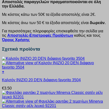
Αποστολές παραγγελιών πραγματοποιούνται σε όλη
την Ελλάδα.
Με κόστος κάτω των 50€ τα έξοδα αποστολής είναι 2€.
Με κόστος άνω των 50 € τα έξοδα αποστολής είναι
δωρεάν.
Για περισσότερες πληροφορίες επισκεφθείτε την σελίδα για
τις
Αποστολές-Επιστροφές Προϊόντων
καθώς και τους
Όρους Χρήσης
Σχετικά προϊόντα
+
Αυτό
Καλσόν INIZIO 20 DEN διάφανο favorito 3504
το
προϊόν
€
3.50
έχει
πολλαπλές
παραλλαγές.
Οι
επιλογές