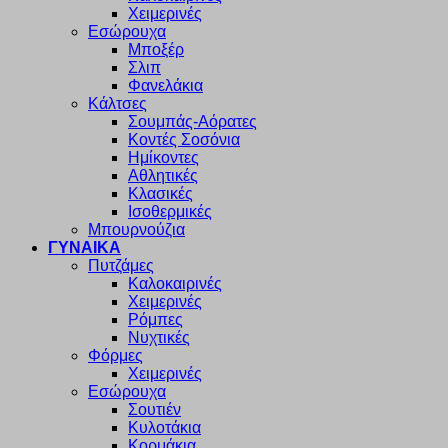
Χειμερινές
Εσώρουχα
Μποξέρ
Σλιπ
Φανελάκια
Κάλτσες
Σουμπάς-Αόρατες
Κοντές Σοσόνια
Ημίκοντες
Αθλητικές
Κλασικές
Ισοθερμικές
Μπουρνούζια
ΓΥΝΑΙΚΑ
Πυτζάμες
Καλοκαιρινές
Χειμερινές
Ρόμπες
Νυχτικές
Φόρμες
Χειμερινές
Εσώρουχα
Σουτιέν
Κυλοτάκια
Κορμάκια