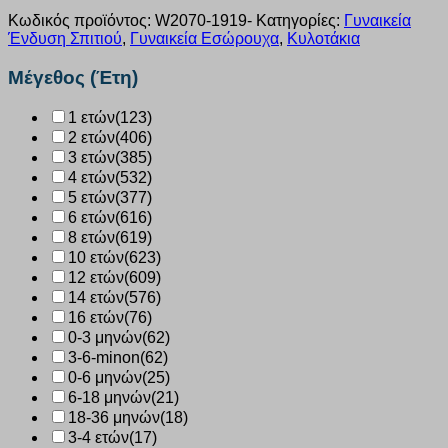
Κωδικός προϊόντος:
W2070-1919-
Κατηγορίες:
Γυναικεία
Ένδυση Σπιτιού
,
Γυναικεία Εσώρουχα
,
Κυλοτάκια
Μέγεθος (Έτη)
1 ετών
(123)
2 ετών
(406)
3 ετών
(385)
4 ετών
(532)
5 ετών
(377)
6 ετών
(616)
8 ετών
(619)
10 ετών
(623)
12 ετών
(609)
14 ετών
(576)
16 ετών
(76)
0-3 μηνών
(62)
3-6-minon
(62)
0-6 μηνών
(25)
6-18 μηνών
(21)
18-36 μηνών
(18)
3-4 ετών
(17)