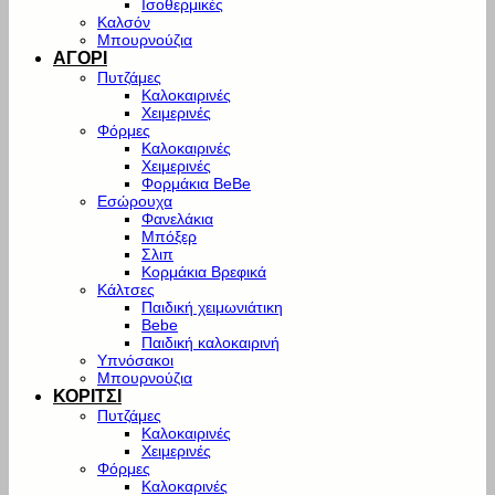
Ισοθερμικές
Καλσόν
Μπουρνούζια
ΑΓΟΡΙ
Πυτζάμες
Καλοκαιρινές
Χειμερινές
Φόρμες
Καλοκαιρινές
Χειμερινές
Φορμάκια BeBe
Εσώρουχα
Φανελάκια
Μπόξερ
Σλιπ
Κορμάκια Βρεφικά
Κάλτσες
Παιδική χειμωνιάτικη
Bebe
Παιδική καλοκαιρινή
Υπνόσακοι
Μπουρνούζια
ΚΟΡΙΤΣΙ
Πυτζάμες
Καλοκαιρινές
Χειμερινές
Φόρμες
Καλοκαρινές