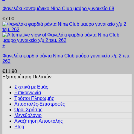
Αυτό
μπορούν
Φανελάκι κοντομάνικο Nina Club μαύρο γυναικείο 68
το
να
προϊόν
επιλεγούν
€
7.00
έχει
στη
πολλαπλές
σελίδα
παραλλαγές.
του
Οι
προϊόντος
επιλογές
+
μπορούν
Αυτό
να
Φανελάκι φαρδιά ράντα Nina Club μαύρο γυναικείο χ/μ 2 τεμ.
το
επιλεγούν
262
προϊόν
στη
έχει
σελίδα
€
11.90
πολλαπλές
του
Εξυπηρέτηση Πελατών
παραλλαγές.
προϊόντος
Οι
Σχετικά με Εμάς
επιλογές
Επικοινωνία
μπορούν
Τρόποι Πληρωμής
να
Αποστολές-Επιστροφές
επιλεγούν
Όροι Χρήσης
στη
σελίδα
Μεγεθολόγιο
του
Αναζήτηση Αποστολής
προϊόντος
Blog