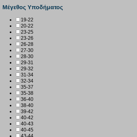
Μέγεθος Υποδήματος
19-22
20-22
23-25
23-26
26-28
27-30
28-30
29-31
29-32
31-34
32-34
35-37
35-38
36-40
38-40
39-42
40-42
40-43
40-45
43-44