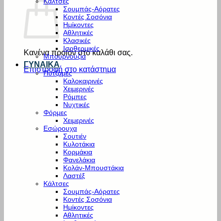
Κάλτσες
Σουμπάς-Αόρατες
Κοντές Σοσόνια
Ημίκοντες
Αθλητικές
Κλασικές
Ισοθερμικές
Κανένα προϊόν στο καλάθι σας.
Μπουρνούζια
ΓΥΝΑΙΚΑ
Επιστροφή στο κατάστημα
Πυτζάμες
Καλοκαιρινές
Χειμερινές
Ρόμπες
Νυχτικές
Φόρμες
Χειμερινές
Εσώρουχα
Σουτιέν
Κυλοτάκια
Κορμάκια
Φανελάκια
Κολάν-Μπουστάκια
Λαστέξ
Κάλτσες
Σουμπάς-Αόρατες
Κοντές Σοσόνια
Ημίκοντες
Αθλητικές