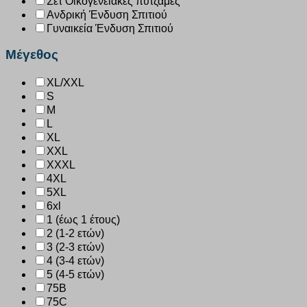
Σετ Οικογενειακές πυτζάμες
Ανδρική Ένδυση Σπιτιού
Γυναικεία Ένδυση Σπιτιού
Μέγεθος
XL/XXL
S
M
L
XL
XXL
XXXL
4XL
5XL
6xl
1 (έως 1 έτους)
2 (1-2 ετών)
3 (2-3 ετών)
4 (3-4 ετών)
5 (4-5 ετών)
75B
75C