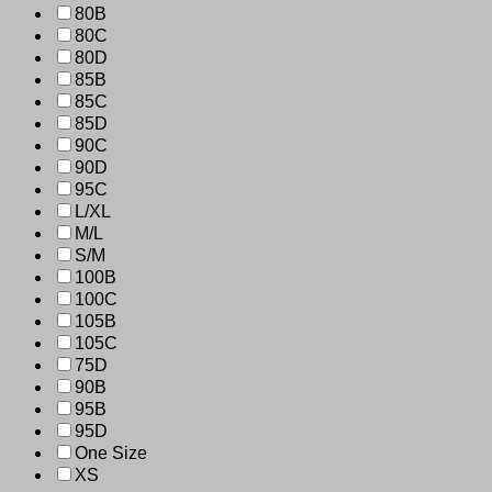
80B
80C
80D
85B
85C
85D
90C
90D
95C
L/XL
M/L
S/M
100B
100C
105B
105C
75D
90B
95B
95D
One Size
XS