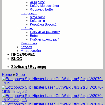
Χειμερινές
Κολάν-Μπουστάκια
Φορμάκια beBe
Εσώρουχα
Φανελάκια
Κυλοτάκια
Κορμάκια Βρεφικά
Κάλτσες
Παιδική Χειμωνιάτικη
Bebe
Παιδική καλοκαιρινή
Υπνόσακοι
Καλσόν
Μπουρνούζια
ΠΡΟΣΦΟΡΕΣ
BLOG
Σύνδεση / Εγγραφή
Home
»
Shop