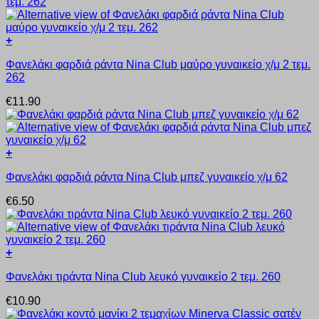
+
Αυτό
Φανελάκι φαρδιά ράντα Nina Club μαύρο γυναικείο χ/μ 2 τεμ.
το
262
προϊόν
έχει
€
11.90
πολλαπλές
παραλλαγές.
Οι
επιλογές
+
μπορούν
Αυτό
να
Φανελάκι φαρδιά ράντα Nina Club μπεζ γυναικείο χ/μ 62
το
επιλεγούν
προϊόν
στη
€
6.50
έχει
σελίδα
πολλαπλές
του
παραλλαγές.
προϊόντος
Οι
+
επιλογές
Αυτό
μπορούν
Φανελάκι τιράντα Nina Club λευκό γυναικείο 2 τεμ. 260
το
να
προϊόν
επιλεγούν
€
10.90
έχει
στη
πολλαπλές
σελίδα