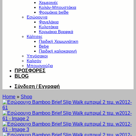
Χειμερινές
Κολάν-Μπουστάκια
Φορμάκια beBe
Εσώρουχα
Φανελάκια
Κυλοτάκια
Κορμάκια Βρεφικά
Κάλτσες
Παιδική Χειμωνιάτικη
Bebe
Παιδική καλοκαιρινή
Υπνόσακοι
Καλσόν
Μπουρνούζια
ΠΡΟΣΦΟΡΕΣ
BLOG
Σύνδεση / Εγγραφή
Home
»
Shop