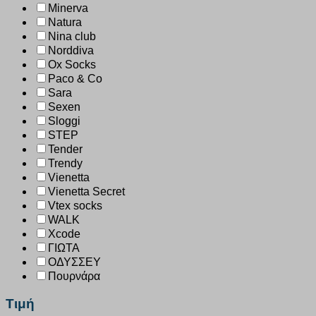
Minerva
Natura
Nina club
Norddiva
Ox Socks
Paco & Co
Sara
Sexen
Sloggi
STEP
Tender
Trendy
Vienetta
Vienetta Secret
Vtex socks
WALK
Xcode
ΓΙΩΤΑ
ΟΔΥΣΣΕΥ
Πουρνάρα
Τιμή