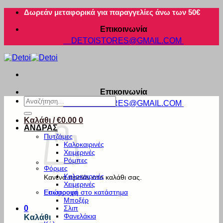
Μετάβαση
Δωρεάν μεταφορικά για παραγγελίες άνω των 50€
στο
Επικοινωνία
περιεχόμενο
DETOISTORES@GMAIL.COM
Επικοινωνία
Αναζήτηση
DETOISTORES@GMAIL.COM
για:
Καλάθι /
€
0.00
0
ΑΝΔΡΑΣ
Πυτζάμες
Καλοκαιρινές
Χειμερινές
Ρόμπες
Φόρμες
Καλοκαιρινές
Κανένα προϊόν στο καλάθι σας.
Χειμερινές
Εσώρουχα
Επιστροφή στο κατάστημα
Μποξέρ
Σλιπ
0
Φανελάκια
Καλάθι