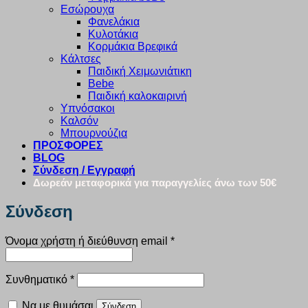
Εσώρουχα
Φανελάκια
Κυλοτάκια
Κορμάκια Βρεφικά
Κάλτσες
Παιδική Χειμωνιάτικη
Bebe
Παιδική καλοκαιρινή
Υπνόσακοι
Καλσόν
Μπουρνούζια
ΠΡΟΣΦΟΡΕΣ
BLOG
Σύνδεση / Εγγραφή
Δωρεάν μεταφορικά για παραγγελίες άνω των 50€
Σύνδεση
Απαιτείται
Όνομα χρήστη ή διεύθυνση email
*
Απαιτείται
Συνθηματικό
*
Να με θυμάσαι
Σύνδεση