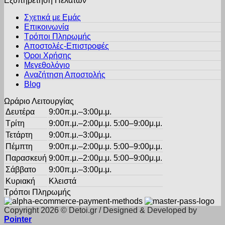
Εξυπηρέτηση Πελατών
πολλαπλές
σελίδα
παραλλαγές.
του
Σχετικά με Εμάς
Οι
προϊόντος
Επικοινωνία
επιλογές
Τρόποι Πληρωμής
μπορούν
Αποστολές-Επιστροφές
να
Όροι Χρήσης
επιλεγούν
στη
Μεγεθολόγιο
σελίδα
Αναζήτηση Αποστολής
του
Blog
προϊόντος
Ωράριο Λειτουργίας
Δευτέρα
9:00π.μ.–3:00μ.μ.
Τρίτη
9:00π.μ.–2:00μ.μ. 5:00–9:00μ.μ.
Τετάρτη
9:00π.μ.–3:00μ.μ.
Πέμπτη
9:00π.μ.–2:00μ.μ. 5:00–9:00μ.μ.
Παρασκευή
9:00π.μ.–2:00μ.μ. 5:00–9:00μ.μ.
Σάββατο
9:00π.μ.–3:00μ.μ.
Κυριακή
Κλειστά
Τρόποι Πληρωμής
Copyright 2026 © Detoi.gr / Designed & Developed by
Pointer