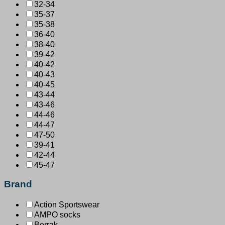
32-34
35-37
35-38
36-40
38-40
39-42
40-42
40-43
40-45
43-44
43-46
44-46
44-47
47-50
39-41
42-44
45-47
Brand
Action Sportswear
AMPO socks
Berrak