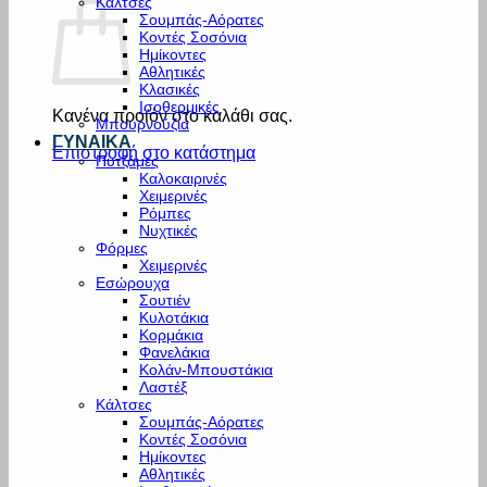
Κάλτσες
Σουμπάς-Αόρατες
Κοντές Σοσόνια
Ημίκοντες
Αθλητικές
Κλασικές
Ισοθερμικές
Κανένα προϊόν στο καλάθι σας.
Μπουρνούζια
ΓΥΝΑΙΚΑ
Επιστροφή στο κατάστημα
Πυτζάμες
Καλοκαιρινές
Χειμερινές
Ρόμπες
Νυχτικές
Φόρμες
Χειμερινές
Εσώρουχα
Σουτιέν
Κυλοτάκια
Κορμάκια
Φανελάκια
Κολάν-Μπουστάκια
Λαστέξ
Κάλτσες
Σουμπάς-Αόρατες
Κοντές Σοσόνια
Ημίκοντες
Αθλητικές