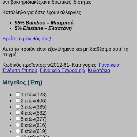
αντιβακτηριδιακές,αντιιδρωτικές ιδιότητες.
Κατάλληλο για όσες έχουν αλλεργίες
95% Bamboo – Μπαμπού
5% Elastane – Ελαστάνη
Βρείτε το μέγεθός σας!
Αυτό το προϊόν είναι εξαντλημένο και μη διαθέσιμο αυτή τη
στιγμή.
Κωδικός προϊόντος:
w2012-61-
Κατηγορίες:
Γυναικεία
Ένδυση Σπιτιού
,
Γυναικεία Εσώρουχα
,
Κυλοτάκια
Μέγεθος (Έτη)
1 ετών
(123)
2 ετών
(406)
3 ετών
(385)
4 ετών
(532)
5 ετών
(377)
6 ετών
(616)
8 ετών
(619)