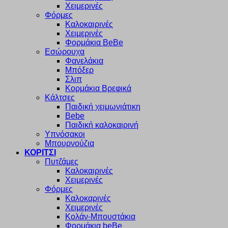
Χειμερινές
Φόρμες
Καλοκαιρινές
Χειμερινές
Φορμάκια BeBe
Εσώρουχα
Φανελάκια
Μπόξερ
Σλιπ
Κορμάκια Βρεφικά
Κάλτσες
Παιδική χειμωνιάτικη
Bebe
Παιδική καλοκαιρινή
Υπνόσακοι
Μπουρνούζια
ΚΟΡΙΤΣΙ
Πυτζάμες
Καλοκαιρινές
Χειμερινές
Φόρμες
Καλοκαρινές
Χειμερινές
Κολάν-Μπουστάκια
Φορμάκια beBe