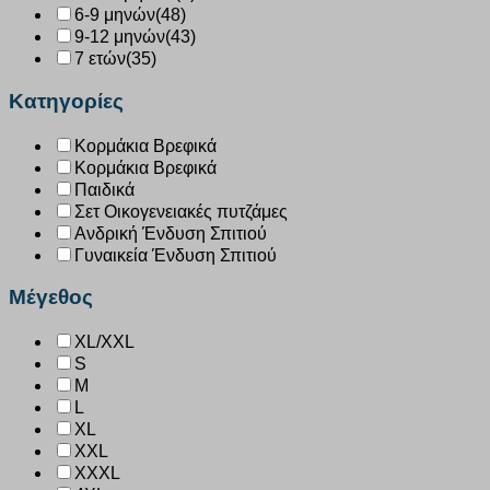
6-9 μηνών
(48)
9-12 μηνών
(43)
7 ετών
(35)
Κατηγορίες
Κορμάκια Βρεφικά
Κορμάκια Βρεφικά
Παιδικά
Σετ Οικογενειακές πυτζάμες
Ανδρική Ένδυση Σπιτιού
Γυναικεία Ένδυση Σπιτιού
Μέγεθος
XL/XXL
S
M
L
XL
XXL
XXXL