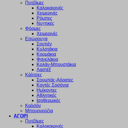
Πυτζάμες
Καλοκαιρινές
Χειμερινές
Ρόμπες
Νυχτικές
Φόρμες
Χειμερινές
Εσώρουχα
Σουτιέν
Κυλοτάκια
Κορμάκια
Φανελάκια
Κολάν-Μπουστάκια
Λαστέξ
Κάλτσες
Σουμπάς-Αόρατες
Κοντές Σοσόνια
Ημίκοντες
Αθλητικές
Ισοθερμικές
Καλσόν
Μπουρνούζια
ΑΓΟΡΙ
Πυτζάμες
Καλοκαιρινές