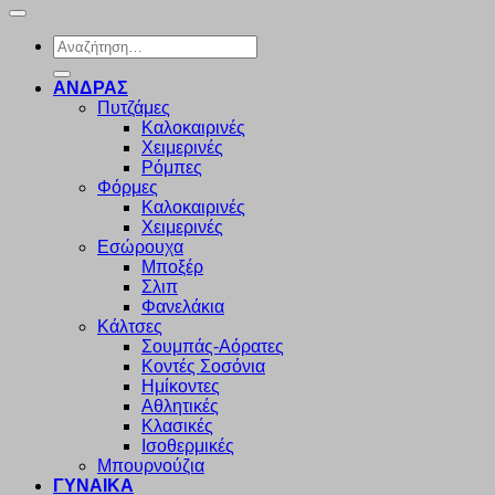
Αναζήτηση
για:
ΑΝΔΡΑΣ
Πυτζάμες
Καλοκαιρινές
Χειμερινές
Ρόμπες
Φόρμες
Καλοκαιρινές
Χειμερινές
Εσώρουχα
Μποξέρ
Σλιπ
Φανελάκια
Κάλτσες
Σουμπάς-Αόρατες
Κοντές Σοσόνια
Ημίκοντες
Αθλητικές
Κλασικές
Ισοθερμικές
Μπουρνούζια
ΓΥΝΑΙΚΑ