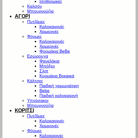
Ισοθερμικές
Καλσόν
Μπουρνούζια
ΑΓΟΡΙ
Πυτζάμες
Καλοκαιρινές
Χειμερινές
Φόρμες
Καλοκαιρινές
Χειμερινές
Φορμάκια BeBe
Εσώρουχα
Φανελάκια
Μπόξερ
Σλιπ
Κορμάκια Βρεφικά
Κάλτσες
Παιδική χειμωνιάτικη
Bebe
Παιδική καλοκαιρινή
Υπνόσακοι
Μπουρνούζια
ΚΟΡΙΤΣΙ
Πυτζάμες
Καλοκαιρινές
Χειμερινές
Φόρμες
Καλοκαρινές