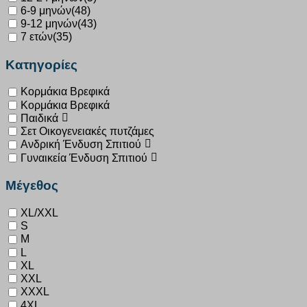
6-9 μηνών
(48)
9-12 μηνών
(43)
7 ετών
(35)
Κατηγορίες
Κορμάκια Βρεφικά
Κορμάκια Βρεφικά
Παιδικά
Σετ Οικογενειακές πυτζάμες
Ανδρική Ένδυση Σπιτιού
Γυναικεία Ένδυση Σπιτιού
Μέγεθος
XL/XXL
S
M
L
XL
XXL
XXXL
4XL