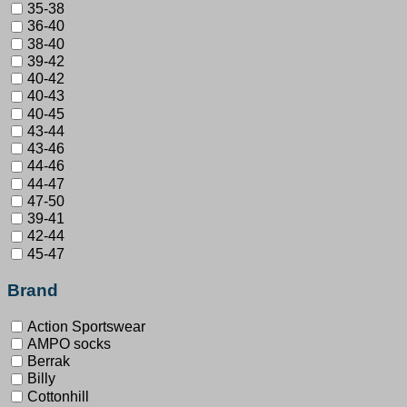
35-38
36-40
38-40
39-42
40-42
40-43
40-45
43-44
43-46
44-46
44-47
47-50
39-41
42-44
45-47
Brand
Action Sportswear
AMPO socks
Berrak
Billy
Cottonhill