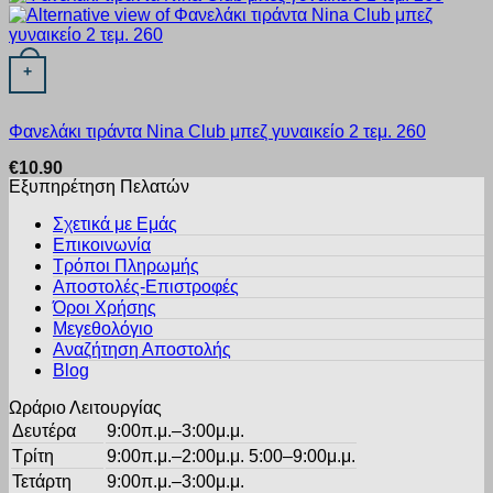
Αυτό το προϊόν έχει πολλαπλές παραλλαγές. Οι επιλογές μπορ
+
Φανελάκι τιράντα Nina Club μπεζ γυναικείο 2 τεμ. 260
€
10.90
Εξυπηρέτηση Πελατών
Σχετικά με Εμάς
Επικοινωνία
Τρόποι Πληρωμής
Αποστολές-Επιστροφές
Όροι Χρήσης
Μεγεθολόγιο
Αναζήτηση Αποστολής
Blog
Ωράριο Λειτουργίας
Δευτέρα
9:00π.μ.–3:00μ.μ.
Τρίτη
9:00π.μ.–2:00μ.μ. 5:00–9:00μ.μ.
Τετάρτη
9:00π.μ.–3:00μ.μ.