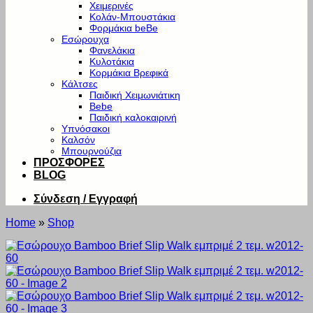
Χειμερινές
Κολάν-Μπουστάκια
Φορμάκια beBe
Εσώρουχα
Φανελάκια
Κυλοτάκια
Κορμάκια Βρεφικά
Κάλτσες
Παιδική Χειμωνιάτικη
Bebe
Παιδική καλοκαιρινή
Υπνόσακοι
Καλσόν
Μπουρνούζια
ΠΡΟΣΦΟΡΕΣ
BLOG
Σύνδεση / Εγγραφή
Home
»
Shop