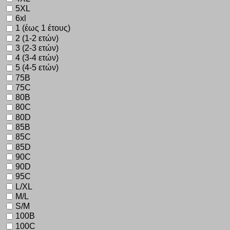
5XL
6xl
1 (έως 1 έτους)
2 (1-2 ετών)
3 (2-3 ετών)
4 (3-4 ετών)
5 (4-5 ετών)
75B
75C
80B
80C
80D
85B
85C
85D
90C
90D
95C
L/XL
M/L
S/M
100B
100C