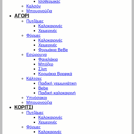
Ισοθερμικές
Καλσόν
Μπουρνούζια
ΑΓΟΡΙ
Πυτζάμες
Καλοκαιρινές
Χειμερινές
Φόρμες
Καλοκαιρινές
Χειμερινές
Φορμάκια BeBe
Εσώρουχα
Φανελάκια
Μπόξερ
Σλιπ
Κορμάκια Βρεφικά
Κάλτσες
Παιδική χειμωνιάτικη
Bebe
Παιδική καλοκαιρινή
Υπνόσακοι
Μπουρνούζια
ΚΟΡΙΤΣΙ
Πυτζάμες
Καλοκαιρινές
Χειμερινές
Φόρμες
Καλοκαρινές