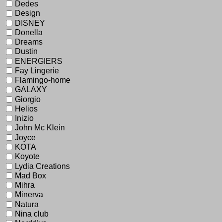
Dedes
Design
DISNEY
Donella
Dreams
Dustin
ENERGIERS
Fay Lingerie
Flamingo-home
GALAXY
Giorgio
Helios
Inizio
John Mc Klein
Joyce
KOTA
Koyote
Lydia Creations
Mad Box
Mihra
Minerva
Natura
Nina club