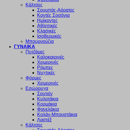
Κάλτσες
Σουμπάς-Αόρατες
Κοντές Σοσόνια
Ημίκοντες
Αθλητικές
Κλασικές
Ισοθερμικές
Μπουρνούζια
ΓΥΝΑΙΚΑ
Πυτζάμες
Καλοκαιρινές
Χειμερινές
Ρόμπες
Νυχτικές
Φόρμες
Χειμερινές
Εσώρουχα
Σουτιέν
Κυλοτάκια
Κορμάκια
Φανελάκια
Κολάν-Μπουστάκια
Λαστέξ
Κάλτσες