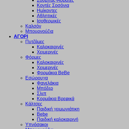
Σουμπάς-Αόρατες
Κοντές Σοσόνια
Ημίκοντες
Αθλητικές
Ισοθερμικές
Καλσόν
Μπουρνούζια
ΑΓΟΡΙ
Πυτζάμες
Καλοκαιρινές
Χειμερινές
Φόρμες
Καλοκαιρινές
Χειμερινές
Φορμάκια BeBe
Εσώρουχα
Φανελάκια
Μπόξερ
Σλιπ
Κορμάκια Βρεφικά
Κάλτσες
Παιδική χειμωνιάτικη
Bebe
Παιδική καλοκαιρινή
Υπνόσακοι