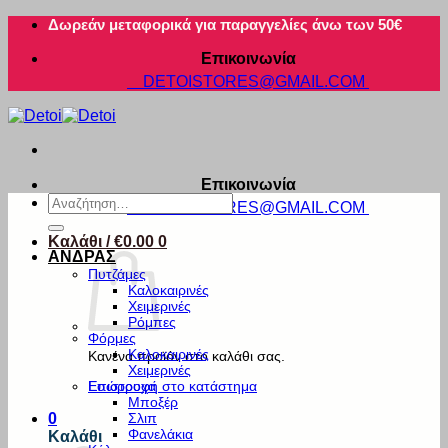
Μετάβαση
Δωρεάν μεταφορικά για παραγγελίες άνω των 50€
στο
Επικοινωνία
περιεχόμενο
DETOISTORES@GMAIL.COM
Επικοινωνία
Αναζήτηση
DETOISTORES@GMAIL.COM
για:
Καλάθι /
€
0.00
0
ΑΝΔΡΑΣ
Πυτζάμες
Καλοκαιρινές
Χειμερινές
Ρόμπες
Φόρμες
Καλοκαιρινές
Κανένα προϊόν στο καλάθι σας.
Χειμερινές
Εσώρουχα
Επιστροφή στο κατάστημα
Μποξέρ
Σλιπ
0
Φανελάκια
Καλάθι