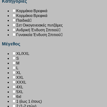
Κατηγορίες
Κορμάκια Βρεφικά
Κορμάκια Βρεφικά
Παιδικά
Σετ Οικογενειακές πυτζάμες
Ανδρική Ένδυση Σπιτιού
Γυναικεία Ένδυση Σπιτιού
Μέγεθος
XL/XXL
S
M
L
XL
XXL
XXXL
4XL
5XL
6xl
1 (έως 1 έτους)
2 (1-2 ετών)