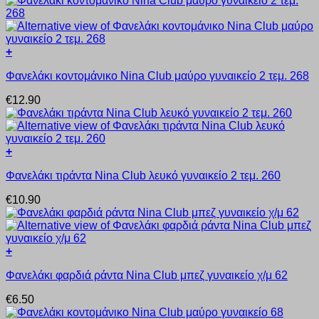
πολλαπλές
παραλλαγές.
Οι
επιλογές
+
μπορούν
Αυτό
να
Φανελάκι κοντομάνικο Nina Club μαύρο γυναικείο 2 τεμ. 268
το
επιλεγούν
προϊόν
στη
€
12.90
έχει
σελίδα
πολλαπλές
του
παραλλαγές.
προϊόντος
Οι
+
επιλογές
Αυτό
μπορούν
Φανελάκι τιράντα Nina Club λευκό γυναικείο 2 τεμ. 260
το
να
προϊόν
επιλεγούν
€
10.90
έχει
στη
πολλαπλές
σελίδα
παραλλαγές.
του
Οι
προϊόντος
+
επιλογές
Αυτό
μπορούν
Φανελάκι φαρδιά ράντα Nina Club μπεζ γυναικείο χ/μ 62
το
να
προϊόν
επιλεγούν
€
6.50
έχει
στη
πολλαπλές
σελίδα