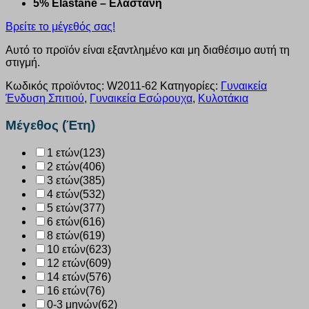
5% Elastane – Ελαστάνη
Βρείτε το μέγεθός σας!
Αυτό το προϊόν είναι εξαντλημένο και μη διαθέσιμο αυτή τη
στιγμή.
Κωδικός προϊόντος:
W2011-62
Κατηγορίες:
Γυναικεία
Ένδυση Σπιτιού
,
Γυναικεία Εσώρουχα
,
Κυλοτάκια
Μέγεθος (Έτη)
1 ετών
(123)
2 ετών
(406)
3 ετών
(385)
4 ετών
(532)
5 ετών
(377)
6 ετών
(616)
8 ετών
(619)
10 ετών
(623)
12 ετών
(609)
14 ετών
(576)
16 ετών
(76)
0-3 μηνών
(62)