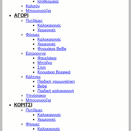
Ισοθερμικές
Καλσόν
Μπουρνούζια
ΑΓΟΡΙ
Πυτζάμες
Καλοκαιρινές
Χειμερινές
Φόρμες
Καλοκαιρινές
Χειμερινές
Φορμάκια BeBe
Εσώρουχα
Φανελάκια
Μπόξερ
Σλιπ
Κορμάκια Βρεφικά
Κάλτσες
Παιδική χειμωνιάτικη
Bebe
Παιδική καλοκαιρινή
Υπνόσακοι
Μπουρνούζια
ΚΟΡΙΤΣΙ
Πυτζάμες
Καλοκαιρινές
Χειμερινές
Φόρμες
Καλοκαρινές