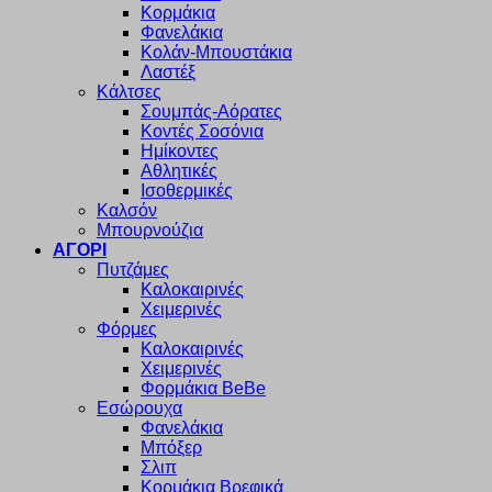
Κορμάκια
Φανελάκια
Κολάν-Μπουστάκια
Λαστέξ
Κάλτσες
Σουμπάς-Αόρατες
Κοντές Σοσόνια
Ημίκοντες
Αθλητικές
Ισοθερμικές
Καλσόν
Μπουρνούζια
ΑΓΟΡΙ
Πυτζάμες
Καλοκαιρινές
Χειμερινές
Φόρμες
Καλοκαιρινές
Χειμερινές
Φορμάκια BeBe
Εσώρουχα
Φανελάκια
Μπόξερ
Σλιπ
Κορμάκια Βρεφικά