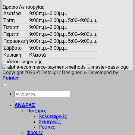
προϊόντος
Ωράριο Λειτουργίας
Δευτέρα
9:00π.μ.–3:00μ.μ.
Τρίτη
9:00π.μ.–2:00μ.μ. 5:00–9:00μ.μ.
Τετάρτη
9:00π.μ.–3:00μ.μ.
Πέμπτη
9:00π.μ.–2:00μ.μ. 5:00–9:00μ.μ.
Παρασκευή
9:00π.μ.–2:00μ.μ. 5:00–9:00μ.μ.
Σάββατο
9:00π.μ.–3:00μ.μ.
Κυριακή
Κλειστά
Τρόποι Πληρωμής
Copyright 2026 © Detoi.gr / Designed & Developed by
Pointer
Αναζήτηση
για:
ΑΝΔΡΑΣ
Πυτζάμες
Καλοκαιρινές
Χειμερινές
Ρόμπες
Φόρμες