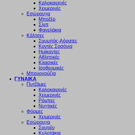
Καλοκαιρινές
Χειμερινές
Εσώρουχα
Μποξέρ
Σλιπ
Φανελάκια
Κάλτσες
Σουμπάς-Αόρατες
Κοντές Σοσόνια
Ημίκοντες
Αθλητικές
Κλασικές
Ισοθερμικές
Μπουρνούζια
ΓΥΝΑΙΚΑ
Πυτζάμες
Καλοκαιρινές
Χειμερινές
Ρόμπες
Νυχτικές
Φόρμες
Χειμερινές
Εσώρουχα
Σουτιέν
Κυλοτάκια