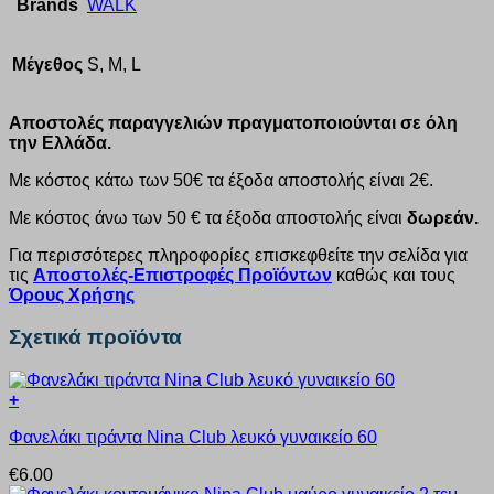
Brands
WALK
Μέγεθος
S, M, L
Αποστολές παραγγελιών πραγματοποιούνται σε όλη
την Ελλάδα.
Με κόστος κάτω των 50€ τα έξοδα αποστολής είναι 2€.
Με κόστος άνω των 50 € τα έξοδα αποστολής είναι
δωρεάν.
Για περισσότερες πληροφορίες επισκεφθείτε την σελίδα για
τις
Αποστολές-Επιστροφές Προϊόντων
καθώς και τους
Όρους Χρήσης
Σχετικά προϊόντα
+
Αυτό
Φανελάκι τιράντα Nina Club λευκό γυναικείο 60
το
προϊόν
€
6.00
έχει