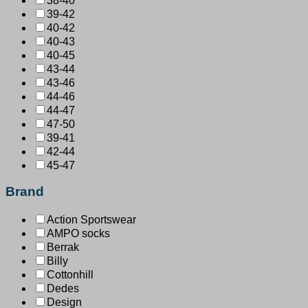
38-40
39-42
40-42
40-43
40-45
43-44
43-46
44-46
44-47
47-50
39-41
42-44
45-47
Brand
Action Sportswear
AMPO socks
Berrak
Billy
Cottonhill
Dedes
Design