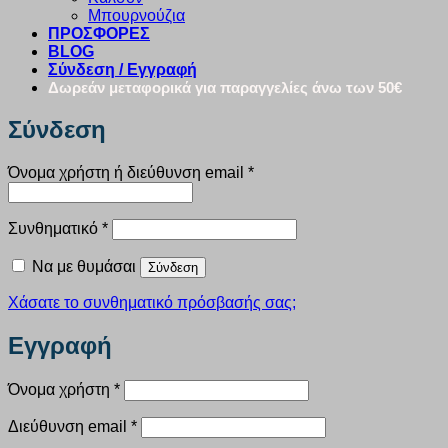
Μπουρνούζια
ΠΡΟΣΦΟΡΕΣ
BLOG
Σύνδεση / Εγγραφή
Δωρεάν μεταφορικά για παραγγελίες άνω των 50€
Σύνδεση
Απαιτείται
Όνομα χρήστη ή διεύθυνση email
*
Απαιτείται
Συνθηματικό
*
Να με θυμάσαι
Σύνδεση
Χάσατε το συνθηματικό πρόσβασής σας;
Εγγραφή
Απαιτείται
Όνομα χρήστη
*
Απαιτείται
Διεύθυνση email
*