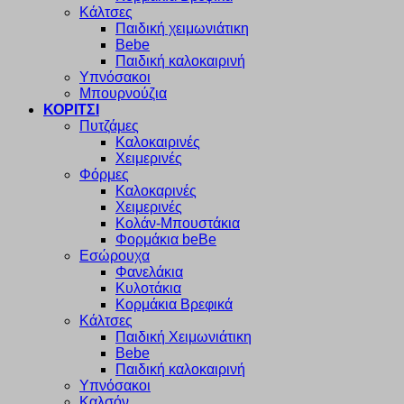
Κάλτσες
Παιδική χειμωνιάτικη
Bebe
Παιδική καλοκαιρινή
Υπνόσακοι
Μπουρνούζια
ΚΟΡΙΤΣΙ
Πυτζάμες
Καλοκαιρινές
Χειμερινές
Φόρμες
Καλοκαρινές
Χειμερινές
Κολάν-Μπουστάκια
Φορμάκια beBe
Εσώρουχα
Φανελάκια
Κυλοτάκια
Κορμάκια Βρεφικά
Κάλτσες
Παιδική Χειμωνιάτικη
Bebe
Παιδική καλοκαιρινή
Υπνόσακοι
Καλσόν