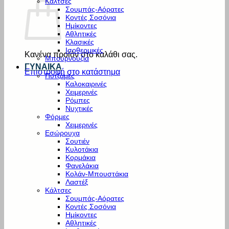
Κάλτσες
Σουμπάς-Αόρατες
Κοντές Σοσόνια
Ημίκοντες
Αθλητικές
Κλασικές
Ισοθερμικές
Κανένα προϊόν στο καλάθι σας.
Μπουρνούζια
ΓΥΝΑΙΚΑ
Επιστροφή στο κατάστημα
Πυτζάμες
Καλοκαιρινές
Χειμερινές
Ρόμπες
Νυχτικές
Φόρμες
Χειμερινές
Εσώρουχα
Σουτιέν
Κυλοτάκια
Κορμάκια
Φανελάκια
Κολάν-Μπουστάκια
Λαστέξ
Κάλτσες
Σουμπάς-Αόρατες
Κοντές Σοσόνια
Ημίκοντες
Αθλητικές