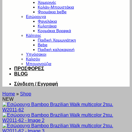
Χειμερινές
Κολάν-Μπουστάκια
Φορμάκια beBe
Εσώρουχα
Φανελάκια
Κυλοτάκια
Κορμάκια Βρεφικά
Κάλτσες
Παιδική Χειμωνιάτικη
Bebe
Παιδική καλοκαιρινή
Υπνόσακοι
Καλσόν
Μπουρνούζια
ΠΡΟΣΦΟΡΕΣ
BLOG
Σύνδεση / Εγγραφή
Home
»
Shop
NEW