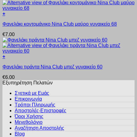
παραλλαγές.
του
Οι
προϊόντος
+
επιλογές
Αυτό
μπορούν
Φανελάκι κοντομάνικο Nina Club μαύρο γυναικείο 68
το
να
προϊόν
επιλεγούν
€
7.00
έχει
στη
πολλαπλές
σελίδα
παραλλαγές.
του
Οι
προϊόντος
+
επιλογές
Αυτό
μπορούν
Φανελάκι τιράντα Nina Club μπεζ γυναικείο 60
το
να
προϊόν
επιλεγούν
€
6.00
έχει
στη
Εξυπηρέτηση Πελατών
πολλαπλές
σελίδα
παραλλαγές.
του
Σχετικά με Εμάς
Οι
προϊόντος
Επικοινωνία
επιλογές
Τρόποι Πληρωμής
μπορούν
Αποστολές-Επιστροφές
να
Όροι Χρήσης
επιλεγούν
στη
Μεγεθολόγιο
σελίδα
Αναζήτηση Αποστολής
του
Blog