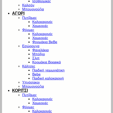
Ισοθερμικές
Καλσόν
Μπουρνούζια
ΑΓΟΡΙ
Πυτζάμες
Καλοκαιρινές
Χειμερινές
Φόρμες
Καλοκαιρινές
Χειμερινές
Φορμάκια BeBe
Εσώρουχα
Φανελάκια
Μπόξερ
Σλιπ
Κορμάκια Βρεφικά
Κάλτσες
Παιδική χειμωνιάτικη
Bebe
Παιδική καλοκαιρινή
Υπνόσακοι
Μπουρνούζια
ΚΟΡΙΤΣΙ
Πυτζάμες
Καλοκαιρινές
Χειμερινές
Φόρμες
Καλοκαρινές