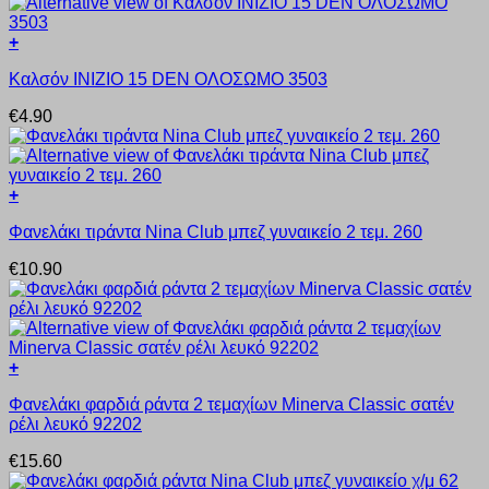
Οι
επιλογές
+
μπορούν
Αυτό
να
Kαλσόν INIZIO 15 DEN ΟΛΟΣΩΜΟ 3503
το
επιλεγούν
προϊόν
στη
€
4.90
έχει
σελίδα
πολλαπλές
του
παραλλαγές.
προϊόντος
Οι
+
επιλογές
Αυτό
μπορούν
Φανελάκι τιράντα Nina Club μπεζ γυναικείο 2 τεμ. 260
το
να
προϊόν
επιλεγούν
€
10.90
έχει
στη
πολλαπλές
σελίδα
παραλλαγές.
του
Οι
προϊόντος
επιλογές
+
μπορούν
Αυτό
να
Φανελάκι φαρδιά ράντα 2 τεμαχίων Minerva Classic σατέν
το
επιλεγούν
ρέλι λευκό 92202
προϊόν
στη
έχει
σελίδα
€
15.60
πολλαπλές
του
παραλλαγές.
προϊόντος