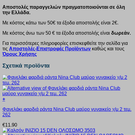
Αποστολές παραγγελιών πραγματοποιούνται σε όλη
την Ελλάδα.
Με κόστος κάτω των 50€ τα έξοδα αποστολής είναι 2€.
Με κόστος άνω των 50 € τα έξοδα αποστολής είναι
δωρεάν.
Για περισσότερες πληροφορίες επισκεφθείτε την σελίδα για
τις
Αποστολές-Επιστροφές Προϊόντων
καθώς και τους
Όρους Χρήσης
Σχετικά προϊόντα
+
Αυτό
Φανελάκι φαρδιά ράντα Nina Club μαύρο γυναικείο χ/μ 2 τεμ.
το
262
προϊόν
έχει
€
11.90
πολλαπλές
παραλλαγές.