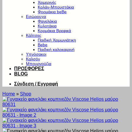
Χειμερινές
Κολάν-Μπουστάκια
Φορμάκια beBe
Εσώρουχα
Φανελάκια
Κυλοτάκια
Κορμάκια Βρεφικά
Κάλτσες
Παιδική Χειμωνιάτικη
Bebe
Παιδική καλοκαιρινή
Υπνόσακοι
Καλσόν
Μπουρνούζια
ΠΡΟΣΦΟΡΕΣ
BLOG
Σύνδεση / Εγγραφή
Home
»
Shop