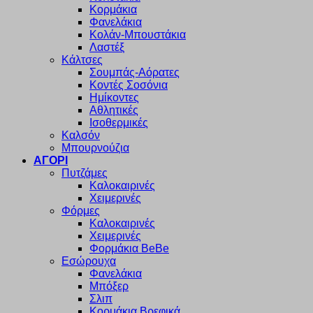
Κορμάκια
Φανελάκια
Κολάν-Μπουστάκια
Λαστέξ
Κάλτσες
Σουμπάς-Αόρατες
Κοντές Σοσόνια
Ημίκοντες
Αθλητικές
Ισοθερμικές
Καλσόν
Μπουρνούζια
ΑΓΟΡΙ
Πυτζάμες
Καλοκαιρινές
Χειμερινές
Φόρμες
Καλοκαιρινές
Χειμερινές
Φορμάκια BeBe
Εσώρουχα
Φανελάκια
Μπόξερ
Σλιπ
Κορμάκια Βρεφικά