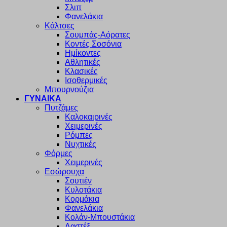
Σλιπ
Φανελάκια
Κάλτσες
Σουμπάς-Αόρατες
Κοντές Σοσόνια
Ημίκοντες
Αθλητικές
Κλασικές
Ισοθερμικές
Μπουρνούζια
ΓΥΝΑΙΚΑ
Πυτζάμες
Καλοκαιρινές
Χειμερινές
Ρόμπες
Νυχτικές
Φόρμες
Χειμερινές
Εσώρουχα
Σουτιέν
Κυλοτάκια
Κορμάκια
Φανελάκια
Κολάν-Μπουστάκια
Λαστέξ