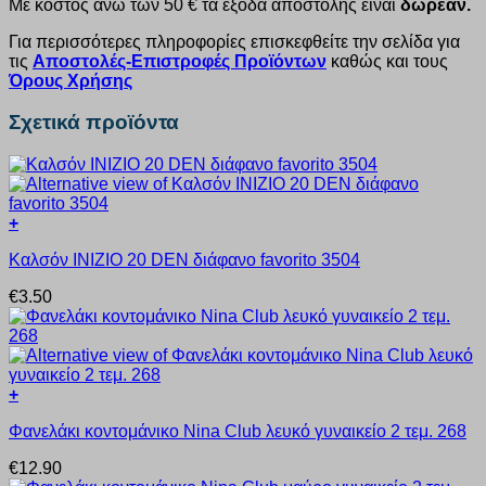
Με κόστος άνω των 50 € τα έξοδα αποστολής είναι
δωρεάν.
Για περισσότερες πληροφορίες επισκεφθείτε την σελίδα για
τις
Αποστολές-Επιστροφές Προϊόντων
καθώς και τους
Όρους Χρήσης
Σχετικά προϊόντα
+
Αυτό
Καλσόν INIZIO 20 DEN διάφανο favorito 3504
το
προϊόν
€
3.50
έχει
πολλαπλές
παραλλαγές.
Οι
επιλογές
+
μπορούν
Αυτό
να
Φανελάκι κοντομάνικο Nina Club λευκό γυναικείο 2 τεμ. 268
το
επιλεγούν
προϊόν
στη
€
12.90
έχει
σελίδα