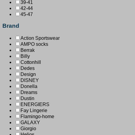
39-41
42-44
45-47
Brand
Action Sportswear
AMPO socks
Berrak
Billy
Cottonhill
Dedes
Design
DISNEY
Donella
Dreams
Dustin
ENERGIERS
Fay Lingerie
Flamingo-home
GALAXY
Giorgio
Helios