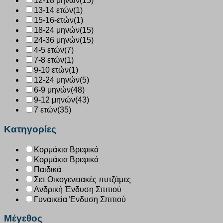
12-18 μηνών
(15)
13-14 ετών
(1)
15-16-ετών
(1)
18-24 μηνών
(15)
24-36 μηνών
(15)
4-5 ετών
(7)
7-8 ετών
(1)
9-10 ετών
(1)
12-24 μηνών
(5)
6-9 μηνών
(48)
9-12 μηνών
(43)
7 ετών
(35)
Κατηγορίες
Κορμάκια Βρεφικά
Κορμάκια Βρεφικά
Παιδικά
Σετ Οικογενειακές πυτζάμες
Ανδρική Ένδυση Σπιτιού
Γυναικεία Ένδυση Σπιτιού
Μέγεθος