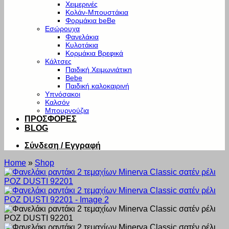
Χειμερινές
Κολάν-Μπουστάκια
Φορμάκια beBe
Εσώρουχα
Φανελάκια
Κυλοτάκια
Κορμάκια Βρεφικά
Κάλτσες
Παιδική Χειμωνιάτικη
Bebe
Παιδική καλοκαιρινή
Υπνόσακοι
Καλσόν
Μπουρνούζια
ΠΡΟΣΦΟΡΕΣ
BLOG
Σύνδεση / Εγγραφή
Home
»
Shop