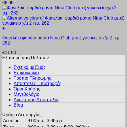
€
6.00
έχει
σελίδα
πολλαπλές
του
παραλλαγές.
προϊόντος
Οι
επιλογές
+
μπορούν
Αυτό
να
Φανελάκι φαρδιά ράντα Nina Club μπεζ γυναικείο χ/μ 2 τεμ.
το
επιλεγούν
262
προϊόν
στη
έχει
σελίδα
€
11.90
πολλαπλές
του
Εξυπηρέτηση Πελατών
παραλλαγές.
προϊόντος
Οι
Σχετικά με Εμάς
επιλογές
Επικοινωνία
μπορούν
Τρόποι Πληρωμής
να
Αποστολές-Επιστροφές
επιλεγούν
Όροι Χρήσης
στη
σελίδα
Μεγεθολόγιο
του
Αναζήτηση Αποστολής
προϊόντος
Blog
Ωράριο Λειτουργίας
Δευτέρα
9:00π.μ.–3:00μ.μ.