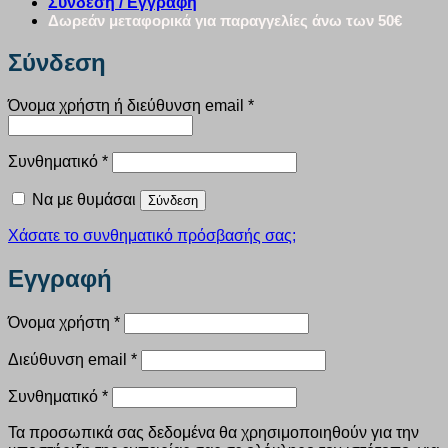
Σύνδεση / Εγγραφή
Δωρεάν μεταφορικά για παραγγελίες άνω των 50€
Σύνδεση
Απαιτείται
Όνομα χρήστη ή διεύθυνση email
*
Απαιτείται
Συνθηματικό
*
Να με θυμάσαι
Σύνδεση
Χάσατε το συνθηματικό πρόσβασής σας;
Εγγραφή
Απαιτείται
Όνομα χρήστη
*
Απαιτείται
Διεύθυνση email
*
Απαιτείται
Συνθηματικό
*
Τα προσωπικά σας δεδομένα θα χρησιμοποιηθούν για την