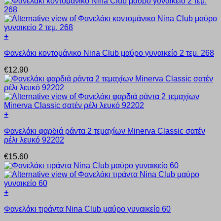
πολλαπλές
του
παραλλαγές.
προϊόντος
Οι
επιλογές
+
μπορούν
Αυτό
να
Φανελάκι κοντομάνικο Nina Club μαύρο γυναικείο 2 τεμ. 268
το
επιλεγούν
προϊόν
στη
€
12.90
έχει
σελίδα
πολλαπλές
του
παραλλαγές.
προϊόντος
Οι
επιλογές
+
μπορούν
Αυτό
να
Φανελάκι φαρδιά ράντα 2 τεμαχίων Minerva Classic σατέν
το
επιλεγούν
ρέλι λευκό 92202
προϊόν
στη
έχει
σελίδα
€
15.60
πολλαπλές
του
παραλλαγές.
προϊόντος
Οι
επιλογές
+
μπορούν
Αυτό
να
Φανελάκι τιράντα Nina Club μαύρο γυναικείο 60
το
επιλεγούν
προϊόν
στη