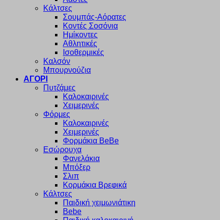
Κάλτσες
Σουμπάς-Αόρατες
Κοντές Σοσόνια
Ημίκοντες
Αθλητικές
Ισοθερμικές
Καλσόν
Μπουρνούζια
ΑΓΟΡΙ
Πυτζάμες
Καλοκαιρινές
Χειμερινές
Φόρμες
Καλοκαιρινές
Χειμερινές
Φορμάκια BeBe
Εσώρουχα
Φανελάκια
Μπόξερ
Σλιπ
Κορμάκια Βρεφικά
Κάλτσες
Παιδική χειμωνιάτικη
Bebe