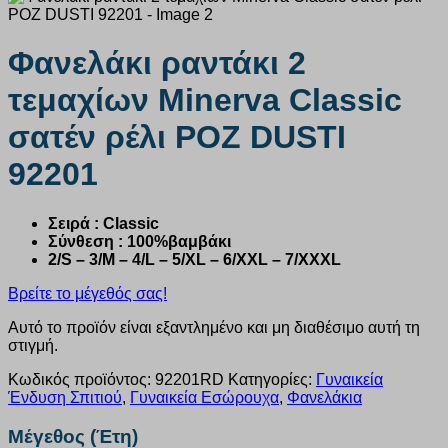
Φανελάκι ραντάκι 2
τεμαχίων Minerva Classic
σατέν ρέλι ΡΟΖ DUSTI
92201
Σειρά : Classic
Σύνθεση : 100%βαμβάκι
2/S – 3/M – 4/L – 5/XL – 6/XXL – 7/XXXL
Βρείτε το μέγεθός σας!
Αυτό το προϊόν είναι εξαντλημένο και μη διαθέσιμο αυτή τη
στιγμή.
Κωδικός προϊόντος:
92201RD
Κατηγορίες:
Γυναικεία
Ένδυση Σπιτιού
,
Γυναικεία Εσώρουχα
,
Φανελάκια
Μέγεθος (Έτη)