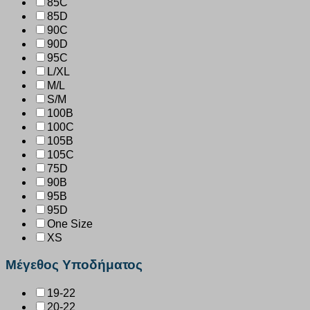
85C
85D
90C
90D
95C
L/XL
M/L
S/M
100B
100C
105B
105C
75D
90B
95B
95D
One Size
XS
Μέγεθος Υποδήματος
19-22
20-22