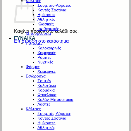
Κάλτσες
Σουμπάς-Αόρατες
Κοντές Σοσόνια
Ημίκοντες
Αθλητικές
Κλασικές
Ισοθερμικές
Κανένα προϊόν στο καλάθι σας.
Μπουρνούζια
ΓΥΝΑΙΚΑ
Επιστροφή στο κατάστημα
Πυτζάμες
Καλοκαιρινές
Χειμερινές
Ρόμπες
Νυχτικές
Φόρμες
Χειμερινές
Εσώρουχα
Σουτιέν
Κυλοτάκια
Κορμάκια
Φανελάκια
Κολάν-Μπουστάκια
Λαστέξ
Κάλτσες
Σουμπάς-Αόρατες
Κοντές Σοσόνια
Ημίκοντες
Αθλητικές