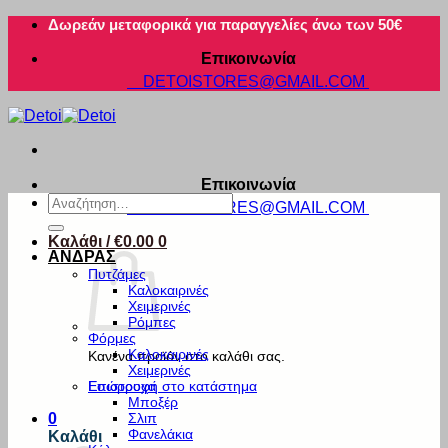
Μετάβαση
Δωρεάν μεταφορικά για παραγγελίες άνω των 50€
στο
Επικοινωνία
περιεχόμενο
DETOISTORES@GMAIL.COM
Επικοινωνία
Αναζήτηση
DETOISTORES@GMAIL.COM
για:
Καλάθι /
€
0.00
0
ΑΝΔΡΑΣ
Πυτζάμες
Καλοκαιρινές
Χειμερινές
Ρόμπες
Φόρμες
Καλοκαιρινές
Κανένα προϊόν στο καλάθι σας.
Χειμερινές
Εσώρουχα
Επιστροφή στο κατάστημα
Μποξέρ
Σλιπ
0
Φανελάκια
Καλάθι