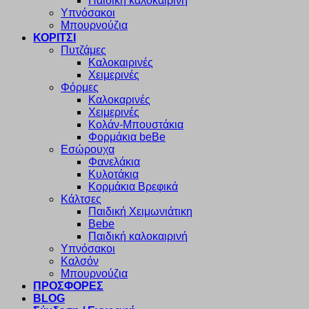
Παιδική καλοκαιρινή
Υπνόσακοι
Μπουρνούζια
ΚΟΡΙΤΣΙ
Πυτζάμες
Καλοκαιρινές
Χειμερινές
Φόρμες
Καλοκαρινές
Χειμερινές
Κολάν-Μπουστάκια
Φορμάκια beBe
Εσώρουχα
Φανελάκια
Κυλοτάκια
Κορμάκια Βρεφικά
Κάλτσες
Παιδική Χειμωνιάτικη
Bebe
Παιδική καλοκαιρινή
Υπνόσακοι
Καλσόν
Μπουρνούζια
ΠΡΟΣΦΟΡΕΣ
BLOG