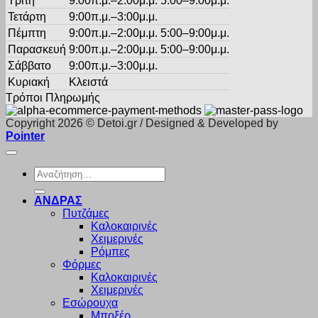
Τρίτη
9:00π.μ.–2:00μ.μ. 5:00–9:00μ.μ.
Τετάρτη
9:00π.μ.–3:00μ.μ.
Πέμπτη
9:00π.μ.–2:00μ.μ. 5:00–9:00μ.μ.
Παρασκευή
9:00π.μ.–2:00μ.μ. 5:00–9:00μ.μ.
Σάββατο
9:00π.μ.–3:00μ.μ.
Κυριακή
Κλειστά
Τρόποι Πληρωμής
Copyright 2026 © Detoi.gr / Designed & Developed by
Pointer
Αναζήτηση
για:
ΑΝΔΡΑΣ
Πυτζάμες
Καλοκαιρινές
Χειμερινές
Ρόμπες
Φόρμες
Καλοκαιρινές
Χειμερινές
Εσώρουχα
Μποξέρ