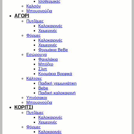
Ισοθερμικές
Καλσόν
Μπουρνούζια
ΑΓΟΡΙ
Πυτζάμες
Καλοκαιρινές
Χειμερινές
Φόρμες
Καλοκαιρινές
Χειμερινές
Φορμάκια BeBe
Εσώρουχα
Φανελάκια
Μπόξερ
Σλιπ
Κορμάκια Βρεφικά
Κάλτσες
Παιδική χειμωνιάτικη
Bebe
Παιδική καλοκαιρινή
Υπνόσακοι
Μπουρνούζια
ΚΟΡΙΤΣΙ
Πυτζάμες
Καλοκαιρινές
Χειμερινές
Φόρμες
Καλοκαρινές