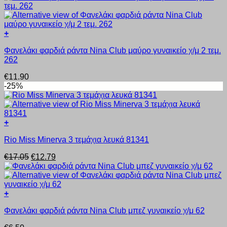
του
παραλλαγές.
προϊόντος
Οι
επιλογές
+
μπορούν
Αυτό
να
Φανελάκι φαρδιά ράντα Nina Club μαύρο γυναικείο χ/μ 2 τεμ.
το
επιλεγούν
262
προϊόν
στη
έχει
σελίδα
€
11.90
πολλαπλές
του
-25%
παραλλαγές.
προϊόντος
Οι
επιλογές
μπορούν
+
να
Αυτό
επιλεγούν
Rio Miss Minerva 3 τεμάχια λευκά 81341
το
στη
προϊόν
σελίδα
Original
Η
€
17.05
€
12.79
έχει
του
price
τρέχουσα
πολλαπλές
προϊόντος
was:
τιμή
παραλλαγές.
€17.05.
είναι:
Οι
€12.79.
+
επιλογές
Αυτό
μπορούν
Φανελάκι φαρδιά ράντα Nina Club μπεζ γυναικείο χ/μ 62
το
να
προϊόν
επιλεγούν