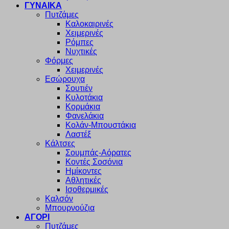
ΓΥΝΑΙΚΑ
Πυτζάμες
Καλοκαιρινές
Χειμερινές
Ρόμπες
Νυχτικές
Φόρμες
Χειμερινές
Εσώρουχα
Σουτιέν
Κυλοτάκια
Κορμάκια
Φανελάκια
Κολάν-Μπουστάκια
Λαστέξ
Κάλτσες
Σουμπάς-Αόρατες
Κοντές Σοσόνια
Ημίκοντες
Αθλητικές
Ισοθερμικές
Καλσόν
Μπουρνούζια
ΑΓΟΡΙ
Πυτζάμες