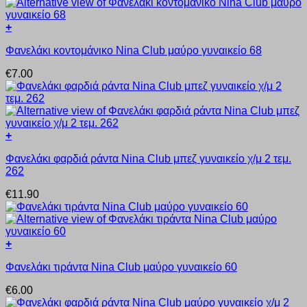
+
Αυτό
Φανελάκι κοντομάνικο Nina Club μαύρο γυναικείο 68
το
προϊόν
€
7.00
έχει
πολλαπλές
παραλλαγές.
Οι
επιλογές
+
μπορούν
Αυτό
να
Φανελάκι φαρδιά ράντα Nina Club μπεζ γυναικείο χ/μ 2 τεμ.
το
επιλεγούν
262
προϊόν
στη
έχει
σελίδα
€
11.90
πολλαπλές
του
παραλλαγές.
προϊόντος
Οι
επιλογές
+
μπορούν
Αυτό
να
Φανελάκι τιράντα Nina Club μαύρο γυναικείο 60
το
επιλεγούν
προϊόν
στη
€
6.00
έχει
σελίδα
πολλαπλές