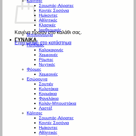
Κάλτσες
Σουμπάς-Αόρατες
Κοντές Σοσόνια
Ημίκοντες
Αθλητικές
Κλασικές
Ισοθερμικές
Κανένα προϊόν στο καλάθι σας.
Μπουρνούζια
ΓΥΝΑΙΚΑ
Επιστροφή στο κατάστημα
Πυτζάμες
Καλοκαιρινές
Χειμερινές
Ρόμπες
Νυχτικές
Φόρμες
Χειμερινές
Εσώρουχα
Σουτιέν
Κυλοτάκια
Κορμάκια
Φανελάκια
Κολάν-Μπουστάκια
Λαστέξ
Κάλτσες
Σουμπάς-Αόρατες
Κοντές Σοσόνια
Ημίκοντες
Αθλητικές