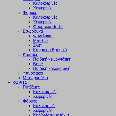
Καλοκαιρινές
Χειμερινές
Φόρμες
Καλοκαιρινές
Χειμερινές
Φορμάκια BeBe
Εσώρουχα
Φανελάκια
Μπόξερ
Σλιπ
Κορμάκια Βρεφικά
Κάλτσες
Παιδική χειμωνιάτικη
Bebe
Παιδική καλοκαιρινή
Υπνόσακοι
Μπουρνούζια
ΚΟΡΙΤΣΙ
Πυτζάμες
Καλοκαιρινές
Χειμερινές
Φόρμες
Καλοκαρινές
Χειμερινές
Κολάν-Μπουστάκια