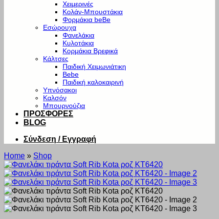
Χειμερινές
Κολάν-Μπουστάκια
Φορμάκια beBe
Εσώρουχα
Φανελάκια
Κυλοτάκια
Κορμάκια Βρεφικά
Κάλτσες
Παιδική Χειμωνιάτικη
Bebe
Παιδική καλοκαιρινή
Υπνόσακοι
Καλσόν
Μπουρνούζια
ΠΡΟΣΦΟΡΕΣ
BLOG
Σύνδεση / Εγγραφή
Home
»
Shop