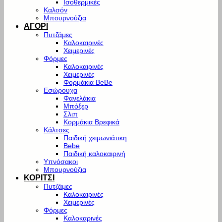
Ισοθερμικές
Καλσόν
Μπουρνούζια
ΑΓΟΡΙ
Πυτζάμες
Καλοκαιρινές
Χειμερινές
Φόρμες
Καλοκαιρινές
Χειμερινές
Φορμάκια BeBe
Εσώρουχα
Φανελάκια
Μπόξερ
Σλιπ
Κορμάκια Βρεφικά
Κάλτσες
Παιδική χειμωνιάτικη
Bebe
Παιδική καλοκαιρινή
Υπνόσακοι
Μπουρνούζια
ΚΟΡΙΤΣΙ
Πυτζάμες
Καλοκαιρινές
Χειμερινές
Φόρμες
Καλοκαρινές