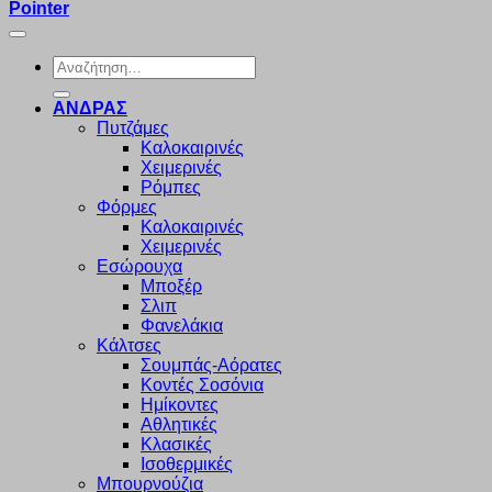
Pointer
Αναζήτηση
για:
ΑΝΔΡΑΣ
Πυτζάμες
Καλοκαιρινές
Χειμερινές
Ρόμπες
Φόρμες
Καλοκαιρινές
Χειμερινές
Εσώρουχα
Μποξέρ
Σλιπ
Φανελάκια
Κάλτσες
Σουμπάς-Αόρατες
Κοντές Σοσόνια
Ημίκοντες
Αθλητικές
Κλασικές
Ισοθερμικές
Μπουρνούζια