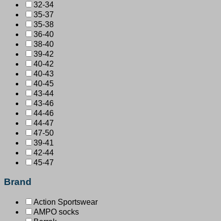
32-34
35-37
35-38
36-40
38-40
39-42
40-42
40-43
40-45
43-44
43-46
44-46
44-47
47-50
39-41
42-44
45-47
Brand
Action Sportswear
AMPO socks