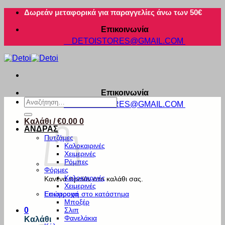
Μετάβαση
Δωρεάν μεταφορικά για παραγγελίες άνω των 50€
στο
Επικοινωνία
περιεχόμενο
DETOISTORES@GMAIL.COM
Επικοινωνία
Αναζήτηση
DETOISTORES@GMAIL.COM
για:
Καλάθι /
€
0.00
0
ΑΝΔΡΑΣ
Πυτζάμες
Καλοκαιρινές
Χειμερινές
Ρόμπες
Φόρμες
Καλοκαιρινές
Κανένα προϊόν στο καλάθι σας.
Χειμερινές
Εσώρουχα
Επιστροφή στο κατάστημα
Μποξέρ
Σλιπ
0
Φανελάκια
Καλάθι