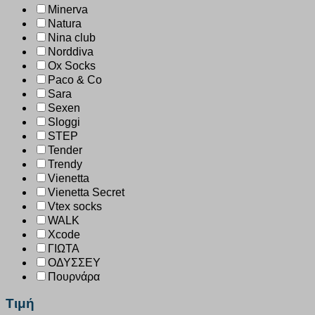
Minerva
Natura
Nina club
Norddiva
Ox Socks
Paco & Co
Sara
Sexen
Sloggi
STEP
Tender
Trendy
Vienetta
Vienetta Secret
Vtex socks
WALK
Xcode
ΓΙΩΤΑ
ΟΔΥΣΣΕΥ
Πουρνάρα
Τιμή