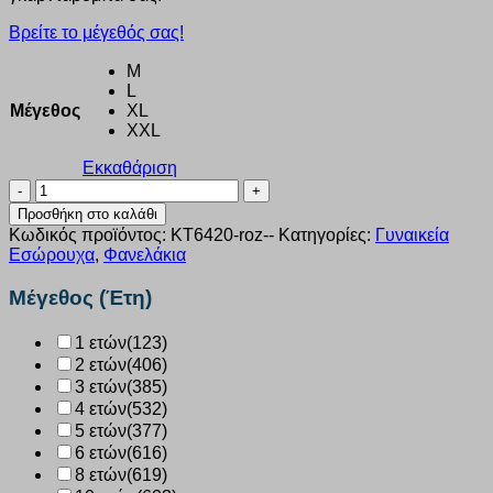
Βρείτε το μέγεθός σας!
M
L
Μέγεθος
XL
XXL
Εκκαθάριση
Φανελάκι
τιράντα
Προσθήκη στο καλάθι
Soft
Κωδικός προϊόντος:
KT6420-roz--
Κατηγορίες:
Γυναικεία
Rib
Εσώρουχα
,
Φανελάκια
Kota
ροζ
Μέγεθος (Έτη)
KT6420
ποσότητα
1 ετών
(123)
2 ετών
(406)
3 ετών
(385)
4 ετών
(532)
5 ετών
(377)
6 ετών
(616)
8 ετών
(619)