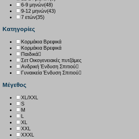
6-9 μηνών
(48)
9-12 μηνών
(43)
7 ετών
(35)
Κατηγορίες
Κορμάκια Βρεφικά
Κορμάκια Βρεφικά
Παιδικά
Σετ Οικογενειακές πυτζάμες
Ανδρική Ένδυση Σπιτιού
Γυναικεία Ένδυση Σπιτιού
Μέγεθος
XL/XXL
S
M
L
XL
XXL
XXXL