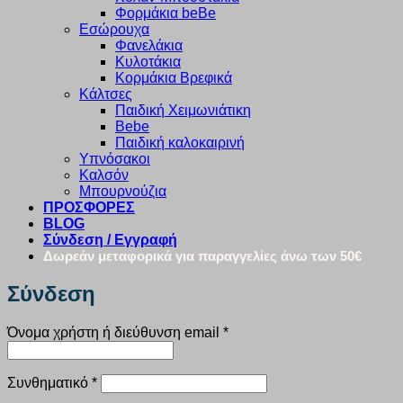
Φορμάκια beBe
Εσώρουχα
Φανελάκια
Κυλοτάκια
Κορμάκια Βρεφικά
Κάλτσες
Παιδική Χειμωνιάτικη
Bebe
Παιδική καλοκαιρινή
Υπνόσακοι
Καλσόν
Μπουρνούζια
ΠΡΟΣΦΟΡΕΣ
BLOG
Σύνδεση / Εγγραφή
Δωρεάν μεταφορικά για παραγγελίες άνω των 50€
Σύνδεση
Απαιτείται
Όνομα χρήστη ή διεύθυνση email
*
Απαιτείται
Συνθηματικό
*