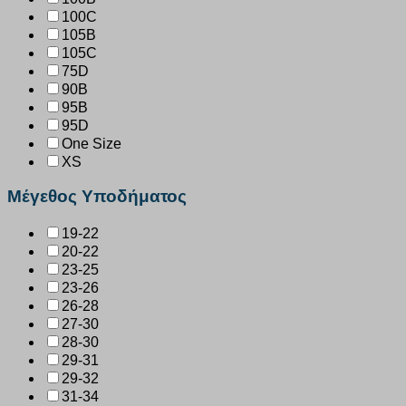
100C
105B
105C
75D
90B
95B
95D
One Size
XS
Μέγεθος Υποδήματος
19-22
20-22
23-25
23-26
26-28
27-30
28-30
29-31
29-32
31-34