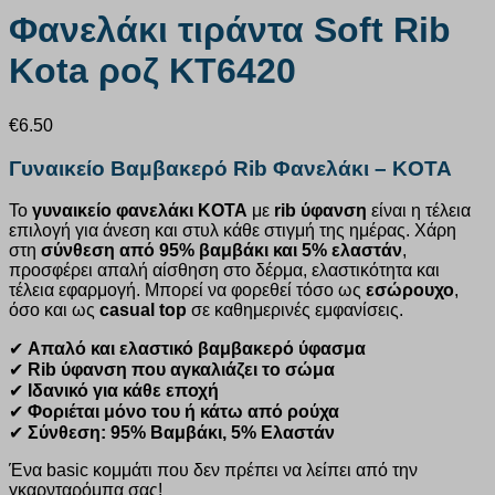
Φανελάκι τιράντα Soft Rib
Kota ροζ KT6420
€
6.50
Γυναικείο Βαμβακερό Rib Φανελάκι – KOTA
Το
γυναικείο φανελάκι KOTA
με
rib ύφανση
είναι η τέλεια
επιλογή για άνεση και στυλ κάθε στιγμή της ημέρας. Χάρη
στη
σύνθεση από 95% βαμβάκι και 5% ελαστάν
,
προσφέρει απαλή αίσθηση στο δέρμα, ελαστικότητα και
τέλεια εφαρμογή. Μπορεί να φορεθεί τόσο ως
εσώρουχο
,
όσο και ως
casual top
σε καθημερινές εμφανίσεις.
✔
Απαλό και ελαστικό βαμβακερό ύφασμα
✔
Rib ύφανση που αγκαλιάζει το σώμα
✔
Ιδανικό για κάθε εποχή
✔
Φοριέται μόνο του ή κάτω από ρούχα
✔
Σύνθεση: 95% Βαμβάκι, 5% Ελαστάν
Ένα basic κομμάτι που δεν πρέπει να λείπει από την
γκαρνταρόμπα σας!