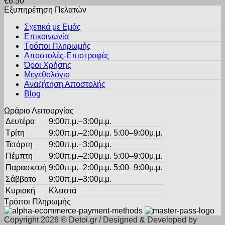
€
6.50
έχει
στη
Εξυπηρέτηση Πελατών
πολλαπλές
σελίδα
παραλλαγές.
του
Σχετικά με Εμάς
Οι
προϊόντος
Επικοινωνία
επιλογές
Τρόποι Πληρωμής
μπορούν
Αποστολές-Επιστροφές
να
Όροι Χρήσης
επιλεγούν
στη
Μεγεθολόγιο
σελίδα
Αναζήτηση Αποστολής
του
Blog
προϊόντος
Ωράριο Λειτουργίας
Δευτέρα
9:00π.μ.–3:00μ.μ.
Τρίτη
9:00π.μ.–2:00μ.μ. 5:00–9:00μ.μ.
Τετάρτη
9:00π.μ.–3:00μ.μ.
Πέμπτη
9:00π.μ.–2:00μ.μ. 5:00–9:00μ.μ.
Παρασκευή
9:00π.μ.–2:00μ.μ. 5:00–9:00μ.μ.
Σάββατο
9:00π.μ.–3:00μ.μ.
Κυριακή
Κλειστά
Τρόποι Πληρωμής
Copyright 2026 © Detoi.gr / Designed & Developed by