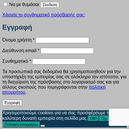
Να με θυμάσαι
Σύνδεση
Χάσατε το συνθηματικό πρόσβασής σας;
Εγγραφή
Απαιτείται
Όνομα χρήστη
*
Απαιτείται
Διεύθυνση email
*
Απαιτείται
Συνθηματικό
*
Τα προσωπικά σας δεδομένα θα χρησιμοποιηθούν για την
υποστήριξη της εμπειρίας σας σε ολόκληρο τον ιστότοπο, για
τη διαχείριση της πρόσβασης στο λογαριασμό σας και για
άλλους σκοπούς που περιγράφονται στην
πολιτική
απορρήτου
.
Εγγραφή
Χρησιμοποιούμε cookies για να σας προσφέρουμε την
καλύτερη δυνατή εμπειρία στη σελίδα μας.
ΟΚ!
Όχι
Πολιτική απορρήτου