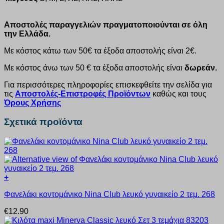
Αποστολές παραγγελιών πραγματοποιούνται σε όλη
την Ελλάδα.
Με κόστος κάτω των 50€ τα έξοδα αποστολής είναι 2€.
Με κόστος άνω των 50 € τα έξοδα αποστολής είναι
δωρεάν.
Για περισσότερες πληροφορίες επισκεφθείτε την σελίδα για
τις
Αποστολές-Επιστροφές Προϊόντων
καθώς και τους
Όρους Χρήσης
Σχετικά προϊόντα
+
Αυτό
Φανελάκι κοντομάνικο Nina Club λευκό γυναικείο 2 τεμ. 268
το
προϊόν
€
12.90
έχει
πολλαπλές