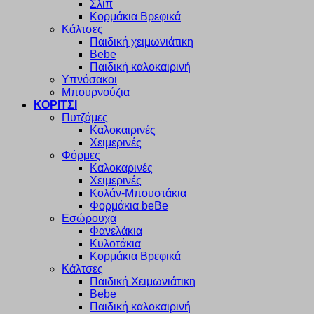
Σλιπ
Κορμάκια Βρεφικά
Κάλτσες
Παιδική χειμωνιάτικη
Bebe
Παιδική καλοκαιρινή
Υπνόσακοι
Μπουρνούζια
ΚΟΡΙΤΣΙ
Πυτζάμες
Καλοκαιρινές
Χειμερινές
Φόρμες
Καλοκαρινές
Χειμερινές
Κολάν-Μπουστάκια
Φορμάκια beBe
Εσώρουχα
Φανελάκια
Κυλοτάκια
Κορμάκια Βρεφικά
Κάλτσες
Παιδική Χειμωνιάτικη
Bebe
Παιδική καλοκαιρινή