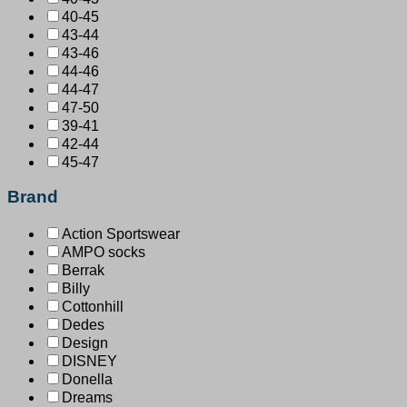
40-45
43-44
43-46
44-46
44-47
47-50
39-41
42-44
45-47
Brand
Action Sportswear
AMPO socks
Berrak
Billy
Cottonhill
Dedes
Design
DISNEY
Donella
Dreams