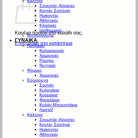
Κάλτσες
Σουμπάς-Αόρατες
Κοντές Σοσόνια
Ημίκοντες
Αθλητικές
Κλασικές
Ισοθερμικές
Κανένα προϊόν στο καλάθι σας.
Μπουρνούζια
ΓΥΝΑΙΚΑ
Επιστροφή στο κατάστημα
Πυτζάμες
Καλοκαιρινές
Χειμερινές
Ρόμπες
Νυχτικές
Φόρμες
Χειμερινές
Εσώρουχα
Σουτιέν
Κυλοτάκια
Κορμάκια
Φανελάκια
Κολάν-Μπουστάκια
Λαστέξ
Κάλτσες
Σουμπάς-Αόρατες
Κοντές Σοσόνια
Ημίκοντες
Αθλητικές