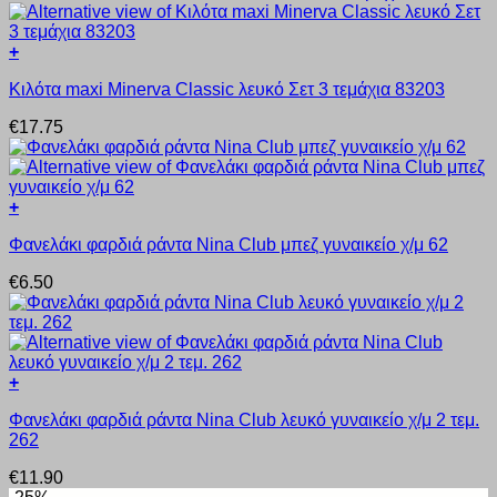
παραλλαγές.
Οι
+
επιλογές
Αυτό
μπορούν
Κιλότα maxi Minerva Classic λευκό Σετ 3 τεμάχια 83203
το
να
προϊόν
επιλεγούν
€
17.75
έχει
στη
πολλαπλές
σελίδα
παραλλαγές.
του
Οι
προϊόντος
+
επιλογές
Αυτό
μπορούν
Φανελάκι φαρδιά ράντα Nina Club μπεζ γυναικείο χ/μ 62
το
να
προϊόν
επιλεγούν
€
6.50
έχει
στη
πολλαπλές
σελίδα
παραλλαγές.
του
Οι
προϊόντος
επιλογές
+
μπορούν
Αυτό
να
Φανελάκι φαρδιά ράντα Nina Club λευκό γυναικείο χ/μ 2 τεμ.
το
επιλεγούν
262
προϊόν
στη
έχει
σελίδα
€
11.90
πολλαπλές
του