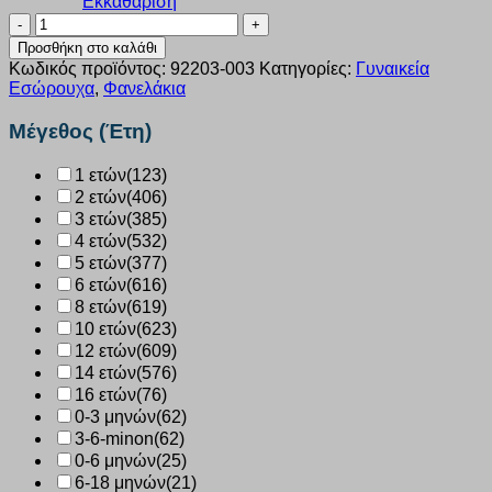
Εκκαθάριση
Φανελάκι
κοντό
Προσθήκη στο καλάθι
μανίκι
Κωδικός προϊόντος:
92203-003
Κατηγορίες:
Γυναικεία
2
Εσώρουχα
,
Φανελάκια
τεμαχίων
Minerva
Μέγεθος (Έτη)
Classic
σατέν
1 ετών
(123)
ρέλι
2 ετών
(406)
μπεζ
92203-
3 ετών
(385)
003
4 ετών
(532)
ποσότητα
5 ετών
(377)
6 ετών
(616)
8 ετών
(619)
10 ετών
(623)
12 ετών
(609)
14 ετών
(576)
16 ετών
(76)
0-3 μηνών
(62)
3-6-minon
(62)
0-6 μηνών
(25)
6-18 μηνών
(21)