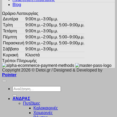
του
Blog
προϊόντος
Ωράριο Λειτουργίας
Δευτέρα
9:00π.μ.–3:00μ.μ.
Τρίτη
9:00π.μ.–2:00μ.μ. 5:00–9:00μ.μ.
Τετάρτη
9:00π.μ.–3:00μ.μ.
Πέμπτη
9:00π.μ.–2:00μ.μ. 5:00–9:00μ.μ.
Παρασκευή
9:00π.μ.–2:00μ.μ. 5:00–9:00μ.μ.
Σάββατο
9:00π.μ.–3:00μ.μ.
Κυριακή
Κλειστά
Τρόποι Πληρωμής
Copyright 2026 © Detoi.gr / Designed & Developed by
Pointer
Αναζήτηση
για:
ΑΝΔΡΑΣ
Πυτζάμες
Καλοκαιρινές
Χειμερινές