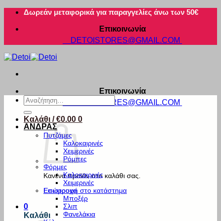
Μετάβαση
Δωρεάν μεταφορικά για παραγγελίες άνω των 50€
στο
Επικοινωνία
περιεχόμενο
DETOISTORES@GMAIL.COM
Επικοινωνία
Αναζήτηση
DETOISTORES@GMAIL.COM
για:
Καλάθι /
€
0.00
0
ΑΝΔΡΑΣ
Πυτζάμες
Καλοκαιρινές
Χειμερινές
Ρόμπες
Φόρμες
Καλοκαιρινές
Κανένα προϊόν στο καλάθι σας.
Χειμερινές
Εσώρουχα
Επιστροφή στο κατάστημα
Μποξέρ
Σλιπ
0
Φανελάκια
Καλάθι