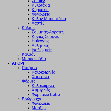
Σουτιέν
Κυλοτάκια
Κορμάκια
Φανελάκια
Κολάν-Μπουστάκια
Λαστέξ
Κάλτσες
Σουμπάς-Αόρατες
Κοντές Σοσόνια
Ημίκοντες
Αθλητικές
Ισοθερμικές
Καλσόν
Μπουρνούζια
ΑΓΟΡΙ
Πυτζάμες
Καλοκαιρινές
Χειμερινές
Φόρμες
Καλοκαιρινές
Χειμερινές
Φορμάκια BeBe
Εσώρουχα
Φανελάκια
Μπόξερ