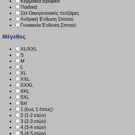
Κορμάκια Βρεφικά
Παιδικά
Σετ Οικογενειακές πυτζάμες
Ανδρική Ένδυση Σπιτιού
Γυναικεία Ένδυση Σπιτιού
Μέγεθος
XL/XXL
S
M
L
XL
XXL
XXXL
4XL
5XL
6xl
1 (έως 1 έτους)
2 (1-2 ετών)
3 (2-3 ετών)
4 (3-4 ετών)
5 (4-5 ετών)