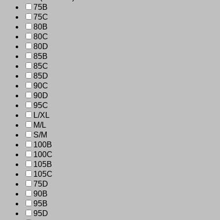
75B
75C
80B
80C
80D
85B
85C
85D
90C
90D
95C
L/XL
M/L
S/M
100B
100C
105B
105C
75D
90B
95B
95D