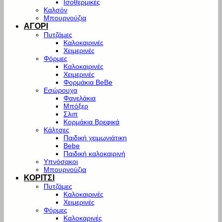
Ισοθερμικές
Καλσόν
Μπουρνούζια
ΑΓΟΡΙ
Πυτζάμες
Καλοκαιρινές
Χειμερινές
Φόρμες
Καλοκαιρινές
Χειμερινές
Φορμάκια BeBe
Εσώρουχα
Φανελάκια
Μπόξερ
Σλιπ
Κορμάκια Βρεφικά
Κάλτσες
Παιδική χειμωνιάτικη
Bebe
Παιδική καλοκαιρινή
Υπνόσακοι
Μπουρνούζια
ΚΟΡΙΤΣΙ
Πυτζάμες
Καλοκαιρινές
Χειμερινές
Φόρμες
Καλοκαρινές