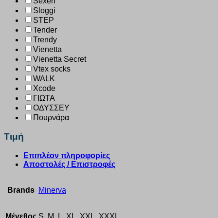
Sexen
Sloggi
STEP
Tender
Trendy
Vienetta
Vienetta Secret
Vtex socks
WALK
Xcode
ΓΙΩΤΑ
ΟΔΥΣΣΕΥ
Πουρνάρα
Τιμή
Επιπλέον πληροφορίες
Αποστολές / Επιστροφές
Brands
Minerva
Μέγεθος
S, M, L, XL, XXL, XXXL