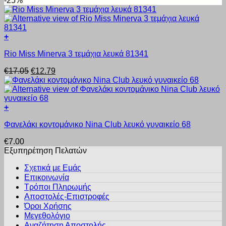
-25%
παραλλαγές.
προϊόντος
Οι
επιλογές
μπορούν
+
να
Αυτό
επιλεγούν
Rio Miss Minerva 3 τεμάχια λευκά 81341
το
στη
προϊόν
σελίδα
Original
Η
€
17.05
€
12.79
έχει
του
price
τρέχουσα
πολλαπλές
προϊόντος
was:
τιμή
παραλλαγές.
€17.05.
είναι:
Οι
€12.79.
+
επιλογές
Αυτό
μπορούν
Φανελάκι κοντομάνικο Nina Club λευκό γυναικείο 68
το
να
προϊόν
επιλεγούν
€
7.00
έχει
στη
Εξυπηρέτηση Πελατών
πολλαπλές
σελίδα
παραλλαγές.
του
Σχετικά με Εμάς
Οι
προϊόντος
Επικοινωνία
επιλογές
Τρόποι Πληρωμής
μπορούν
Αποστολές-Επιστροφές
να
Όροι Χρήσης
επιλεγούν
στη
Μεγεθολόγιο
σελίδα
Αναζήτηση Αποστολής