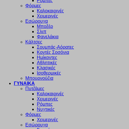
Ρόμπες
Φόρμες
Καλοκαιρινές
Χειμερινές
Εσώρουχα
Μποξέρ
Σλιπ
Φανελάκια
Κάλτσες
Σουμπάς-Αόρατες
Κοντές Σοσόνια
Ημίκοντες
Αθλητικές
Κλασικές
Ισοθερμικές
Μπουρνούζια
ΓΥΝΑΙΚΑ
Πυτζάμες
Καλοκαιρινές
Χειμερινές
Ρόμπες
Νυχτικές
Φόρμες
Χειμερινές
Εσώρουχα