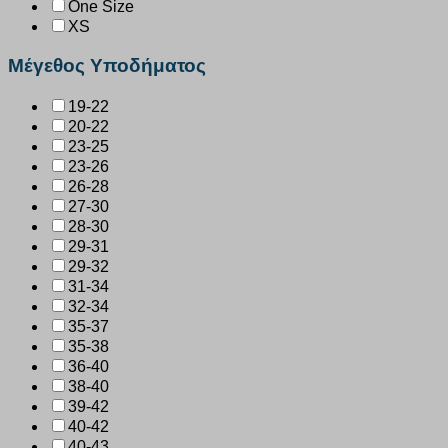
One Size
XS
Μέγεθος Υποδήματος
19-22
20-22
23-25
23-26
26-28
27-30
28-30
29-31
29-32
31-34
32-34
35-37
35-38
36-40
38-40
39-42
40-42
40-43