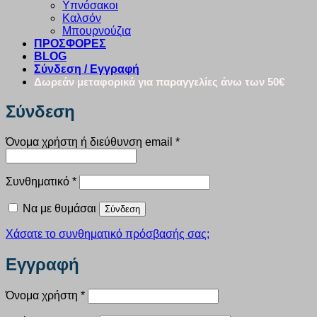
Υπνόσακοι
Καλσόν
Μπουρνούζια
ΠΡΟΣΦΟΡΕΣ
BLOG
Σύνδεση / Εγγραφή
Δωρεάν μεταφορικά για παραγγελίες άνω των 50€
Σύνδεση
Απαιτείται
Όνομα χρήστη ή διεύθυνση email
*
Απαιτείται
Συνθηματικό
*
Να με θυμάσαι
Σύνδεση
Χάσατε το συνθηματικό πρόσβασής σας;
Εγγραφή
Απαιτείται
Όνομα χρήστη
*