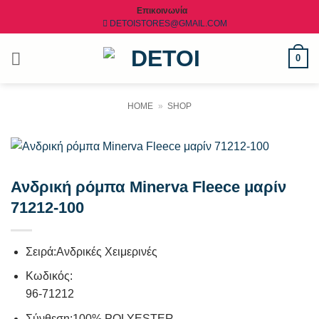
Μετάβαση
Επικοινωνία
DETOISTORES@GMAIL.COM
στο
περιεχόμενο
0
HOME
»
SHOP
Ανδρική ρόμπα Minerva Fleece μαρίν
71212-100
Σειρά:Ανδρικές Χειμερινές
Κωδικός:
96-71212
Σύνθεση:
100% POLYESTER