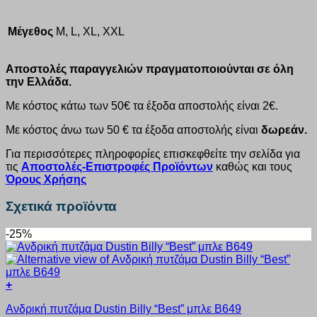
Μέγεθος
M, L, XL, XXL
Αποστολές παραγγελιών πραγματοποιούνται σε όλη
την Ελλάδα.
Με κόστος κάτω των 50€ τα έξοδα αποστολής είναι 2€.
Με κόστος άνω των 50 € τα έξοδα αποστολής είναι
δωρεάν.
Για περισσότερες πληροφορίες επισκεφθείτε την σελίδα για
τις
Αποστολές-Επιστροφές Προϊόντων
καθώς και τους
Όρους Χρήσης
Σχετικά προϊόντα
-25%
+
Αυτό
Ανδρική πυτζάμα Dustin Billy “Best” μπλε B649
το