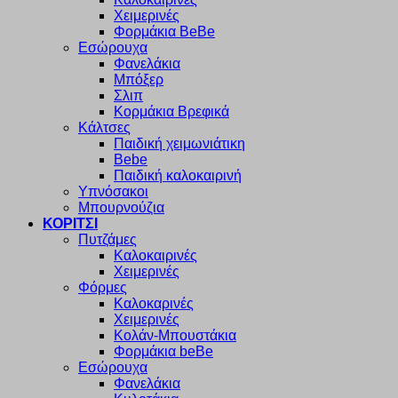
Χειμερινές
Φορμάκια BeBe
Εσώρουχα
Φανελάκια
Μπόξερ
Σλιπ
Κορμάκια Βρεφικά
Κάλτσες
Παιδική χειμωνιάτικη
Bebe
Παιδική καλοκαιρινή
Υπνόσακοι
Μπουρνούζια
ΚΟΡΙΤΣΙ
Πυτζάμες
Καλοκαιρινές
Χειμερινές
Φόρμες
Καλοκαρινές
Χειμερινές
Κολάν-Μπουστάκια
Φορμάκια beBe
Εσώρουχα
Φανελάκια