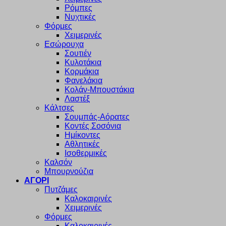
Ρόμπες
Νυχτικές
Φόρμες
Χειμερινές
Εσώρουχα
Σουτιέν
Κυλοτάκια
Κορμάκια
Φανελάκια
Κολάν-Μπουστάκια
Λαστέξ
Κάλτσες
Σουμπάς-Αόρατες
Κοντές Σοσόνια
Ημίκοντες
Αθλητικές
Ισοθερμικές
Καλσόν
Μπουρνούζια
ΑΓΟΡΙ
Πυτζάμες
Καλοκαιρινές
Χειμερινές
Φόρμες
Καλοκαιρινές