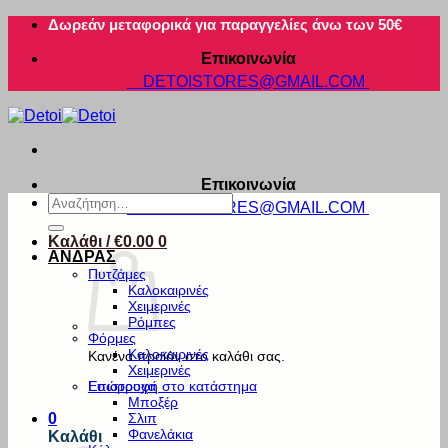
Μετάβαση
Δωρεάν μεταφορικά για παραγγελίες άνω των 50€
στο
Επικοινωνία
περιεχόμενο
DETOISTORES@GMAIL.COM
Επικοινωνία
Αναζήτηση
DETOISTORES@GMAIL.COM
για:
Καλάθι /
€
0.00
0
ΑΝΔΡΑΣ
Πυτζάμες
Καλοκαιρινές
Χειμερινές
Ρόμπες
Φόρμες
Καλοκαιρινές
Κανένα προϊόν στο καλάθι σας.
Χειμερινές
Εσώρουχα
Επιστροφή στο κατάστημα
Μποξέρ
Σλιπ
0
Φανελάκια
Καλάθι