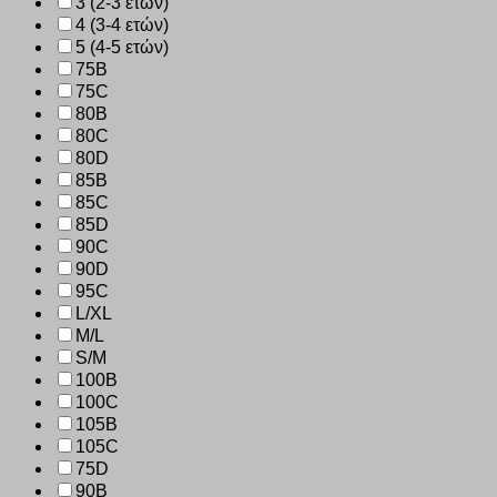
3 (2-3 ετών)
4 (3-4 ετών)
5 (4-5 ετών)
75B
75C
80B
80C
80D
85B
85C
85D
90C
90D
95C
L/XL
M/L
S/M
100B
100C
105B
105C
75D
90B