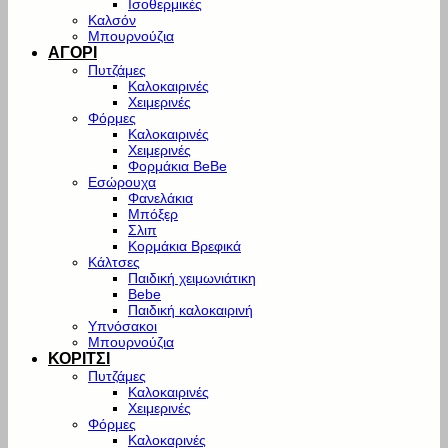
Ισοθερμικές
Καλσόν
Μπουρνούζια
ΑΓΟΡΙ
Πυτζάμες
Καλοκαιρινές
Χειμερινές
Φόρμες
Καλοκαιρινές
Χειμερινές
Φορμάκια BeBe
Εσώρουχα
Φανελάκια
Μπόξερ
Σλιπ
Κορμάκια Βρεφικά
Κάλτσες
Παιδική χειμωνιάτικη
Bebe
Παιδική καλοκαιρινή
Υπνόσακοι
Μπουρνούζια
ΚΟΡΙΤΣΙ
Πυτζάμες
Καλοκαιρινές
Χειμερινές
Φόρμες
Καλοκαρινές