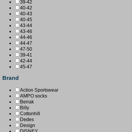
39-42
40-42
40-43
40-45
43-44
43-46
44-46
44-47
47-50
39-41
42-44
45-47
Brand
Action Sportswear
AMPO socks
Berrak
Billy
Cottonhill
Dedes
Design
DISNEY