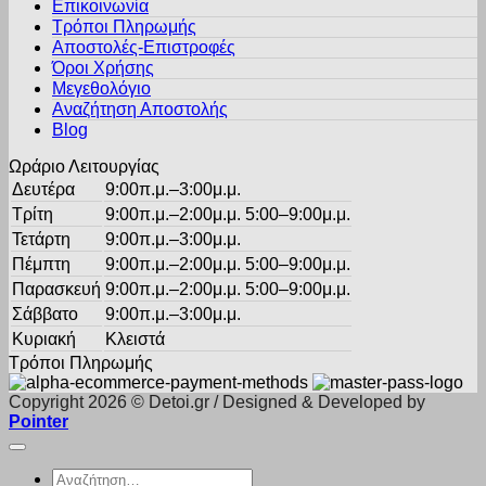
Επικοινωνία
επιλογές
Τρόποι Πληρωμής
μπορούν
Αποστολές-Επιστροφές
να
Όροι Χρήσης
επιλεγούν
στη
Μεγεθολόγιο
σελίδα
Αναζήτηση Αποστολής
του
Blog
προϊόντος
Ωράριο Λειτουργίας
Δευτέρα
9:00π.μ.–3:00μ.μ.
Τρίτη
9:00π.μ.–2:00μ.μ. 5:00–9:00μ.μ.
Τετάρτη
9:00π.μ.–3:00μ.μ.
Πέμπτη
9:00π.μ.–2:00μ.μ. 5:00–9:00μ.μ.
Παρασκευή
9:00π.μ.–2:00μ.μ. 5:00–9:00μ.μ.
Σάββατο
9:00π.μ.–3:00μ.μ.
Κυριακή
Κλειστά
Τρόποι Πληρωμής
Copyright 2026 © Detoi.gr / Designed & Developed by
Pointer
Αναζήτηση