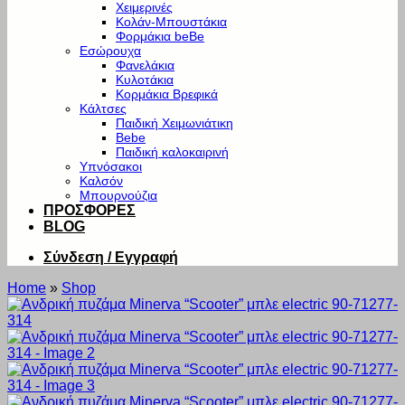
Χειμερινές
Κολάν-Μπουστάκια
Φορμάκια beBe
Εσώρουχα
Φανελάκια
Κυλοτάκια
Κορμάκια Βρεφικά
Κάλτσες
Παιδική Χειμωνιάτικη
Bebe
Παιδική καλοκαιρινή
Υπνόσακοι
Καλσόν
Μπουρνούζια
ΠΡΟΣΦΟΡΕΣ
BLOG
Σύνδεση / Εγγραφή
Home
»
Shop