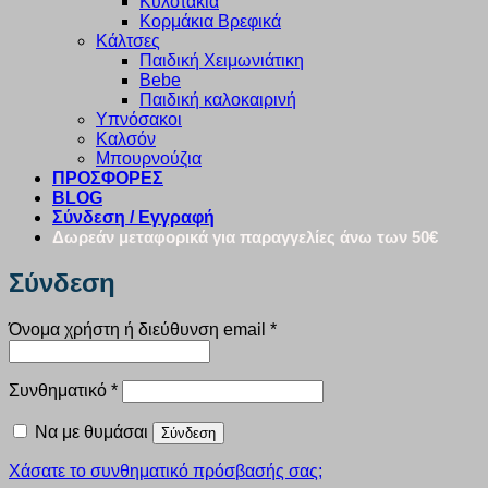
Κυλοτάκια
Κορμάκια Βρεφικά
Κάλτσες
Παιδική Χειμωνιάτικη
Bebe
Παιδική καλοκαιρινή
Υπνόσακοι
Καλσόν
Μπουρνούζια
ΠΡΟΣΦΟΡΕΣ
BLOG
Σύνδεση / Εγγραφή
Δωρεάν μεταφορικά για παραγγελίες άνω των 50€
Σύνδεση
Απαιτείται
Όνομα χρήστη ή διεύθυνση email
*
Απαιτείται
Συνθηματικό
*
Να με θυμάσαι
Σύνδεση
Χάσατε το συνθηματικό πρόσβασής σας;