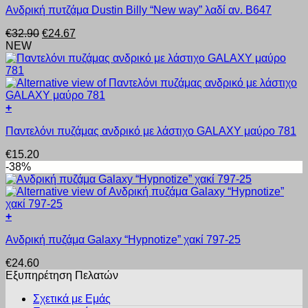
να
Ανδρική πυτζάμα Dustin Billy “New way” λαδί αν. B647
το
επιλεγούν
προϊόν
στη
Original
Η
€
32.90
€
24.67
έχει
σελίδα
price
τρέχουσα
NEW
πολλαπλές
του
was:
τιμή
παραλλαγές.
προϊόντος
€32.90.
είναι:
Οι
€24.67.
επιλογές
μπορούν
+
να
Αυτό
επιλεγούν
Παντελόνι πυζάμας ανδρικό με λάστιχο GALAXY μαύρο 781
το
στη
προϊόν
σελίδα
€
15.20
έχει
του
-38%
πολλαπλές
προϊόντος
παραλλαγές.
Οι
επιλογές
+
μπορούν
Αυτό
να
Ανδρική πυζάμα Galaxy “Hypnotize” χακί 797-25
το
επιλεγούν
προϊόν
στη
€
24.60
έχει
σελίδα
Εξυπηρέτηση Πελατών
πολλαπλές
του
παραλλαγές.
προϊόντος
Σχετικά με Εμάς
Οι