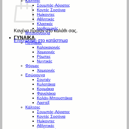
Κάλτσες
Σουμπάς-Αόρατες
Κοντές Σοσόνια
Ημίκοντες
Αθλητικές
Κλασικές
Ισοθερμικές
Κανένα προϊόν στο καλάθι σας.
Μπουρνούζια
ΓΥΝΑΙΚΑ
Επιστροφή στο κατάστημα
Πυτζάμες
Καλοκαιρινές
Χειμερινές
Ρόμπες
Νυχτικές
Φόρμες
Χειμερινές
Εσώρουχα
Σουτιέν
Κυλοτάκια
Κορμάκια
Φανελάκια
Κολάν-Μπουστάκια
Λαστέξ
Κάλτσες
Σουμπάς-Αόρατες
Κοντές Σοσόνια
Ημίκοντες
Αθλητικές