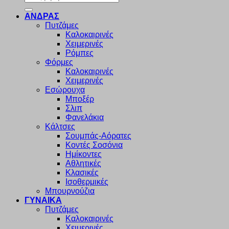
για:
ΑΝΔΡΑΣ
Πυτζάμες
Καλοκαιρινές
Χειμερινές
Ρόμπες
Φόρμες
Καλοκαιρινές
Χειμερινές
Εσώρουχα
Μποξέρ
Σλιπ
Φανελάκια
Κάλτσες
Σουμπάς-Αόρατες
Κοντές Σοσόνια
Ημίκοντες
Αθλητικές
Κλασικές
Ισοθερμικές
Μπουρνούζια
ΓΥΝΑΙΚΑ
Πυτζάμες
Καλοκαιρινές
Χειμερινές