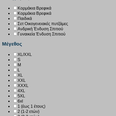
Κορμάκια Βρεφικά
Κορμάκια Βρεφικά
Παιδικά
Σετ Οικογενειακές πυτζάμες
Ανδρική Ένδυση Σπιτιού
Γυναικεία Ένδυση Σπιτιού
Μέγεθος
XL/XXL
S
M
L
XL
XXL
XXXL
4XL
5XL
6xl
1 (έως 1 έτους)
2 (1-2 ετών)