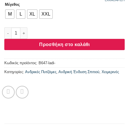
Μέγεθος
M
L
XL
XXL
Ανδρική πυτζάμα Dustin Billy “New way” λαδί αν. B647 ποσότη
Προσθήκη στο καλάθι
Κωδικός προϊόντος:
B647-ladi-
Κατηγορίες:
Ανδρικές Πυτζάμες
,
Ανδρική Ένδυση Σπιτιού
,
Χειμερινές