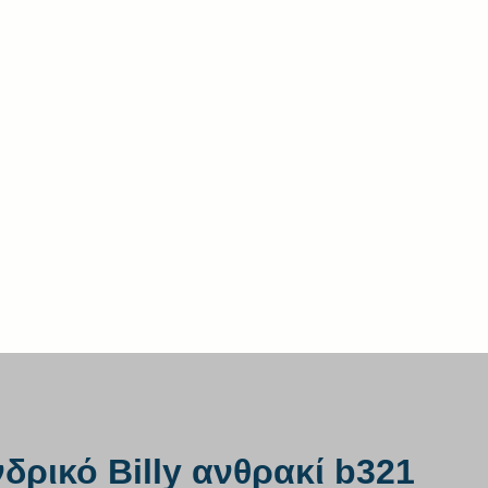
δρικό Billy ανθρακί b321