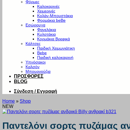
Φόρμες
Καλοκαρινές
Χειμερινές
Κολάν-Μπουστάκια
Φορμάκια beBe
Εσώρουχα
Φανελάκια
Κυλοτάκια
Κορμάκια Βρεφικά
Κάλτσες
Παιδική Χειμωνιάτικη
Bebe
Παιδική καλοκαιρινή
Υπνόσακοι
Καλσόν
Μπουρνούζια
ΠΡΟΣΦΟΡΕΣ
BLOG
Σύνδεση / Εγγραφή
Home
»
Shop
NEW
Παντελόνι σορτς πυζάμας αν