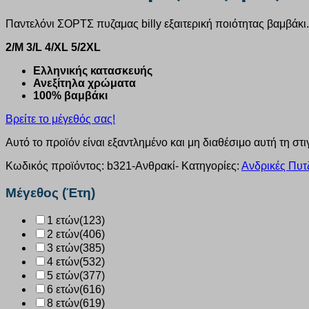
Παντελόνι ΣΟΡΤΣ πυζαμας billy εξαιτερική ποιότητας βαμβάκι.
2/M 3/L 4/XL 5/2XL
Ελληνικής κατασκευής
Ανεξίτηλα χρώματα
100% βαμβάκι
Βρείτε το μέγεθός σας!
Αυτό το προϊόν είναι εξαντλημένο και μη διαθέσιμο αυτή τη στι
Κωδικός προϊόντος:
b321-Ανθρακί-
Κατηγορίες:
Ανδρικές Πυτ
Μέγεθος (Έτη)
1 ετών
(123)
2 ετών
(406)
3 ετών
(385)
4 ετών
(532)
5 ετών
(377)
6 ετών
(616)
8 ετών
(619)