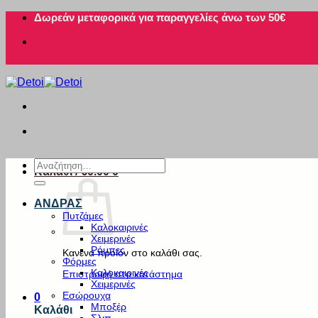
Μετάβαση
Δωρεάν μεταφορικά για παραγγελίες άνω των 50€
στο
περιεχόμενο
Αναζήτηση
Καλάθι /
€
0.00
0
για:
ΑΝΔΡΑΣ
Πυτζάμες
Καλοκαιρινές
Χειμερινές
Ρόμπες
Κανένα προϊόν στο καλάθι σας.
Φόρμες
Καλοκαιρινές
Επιστροφή στο κατάστημα
Χειμερινές
Εσώρουχα
0
Μποξέρ
Καλάθι