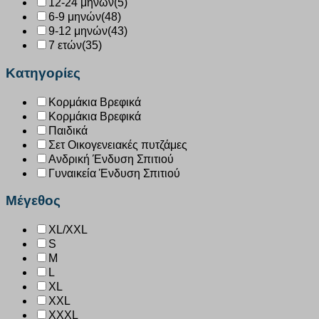
12-24 μηνών
(5)
6-9 μηνών
(48)
9-12 μηνών
(43)
7 ετών
(35)
Κατηγορίες
Κορμάκια Βρεφικά
Κορμάκια Βρεφικά
Παιδικά
Σετ Οικογενειακές πυτζάμες
Ανδρική Ένδυση Σπιτιού
Γυναικεία Ένδυση Σπιτιού
Μέγεθος
XL/XXL
S
M
L
XL
XXL
XXXL