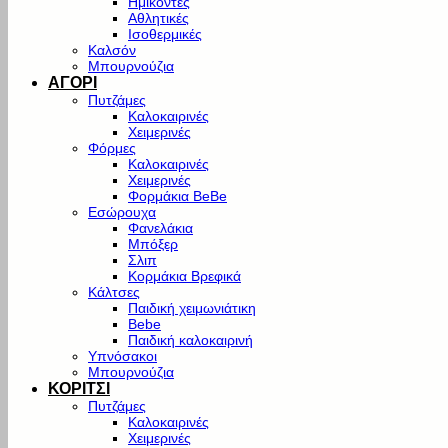
Ημίκοντες
Αθλητικές
Ισοθερμικές
Καλσόν
Μπουρνούζια
ΑΓΟΡΙ
Πυτζάμες
Καλοκαιρινές
Χειμερινές
Φόρμες
Καλοκαιρινές
Χειμερινές
Φορμάκια BeBe
Εσώρουχα
Φανελάκια
Μπόξερ
Σλιπ
Κορμάκια Βρεφικά
Κάλτσες
Παιδική χειμωνιάτικη
Bebe
Παιδική καλοκαιρινή
Υπνόσακοι
Μπουρνούζια
ΚΟΡΙΤΣΙ
Πυτζάμες
Καλοκαιρινές
Χειμερινές