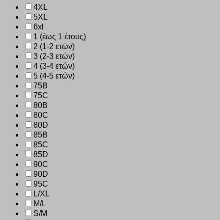
4XL
5XL
6xl
1 (έως 1 έτους)
2 (1-2 ετών)
3 (2-3 ετών)
4 (3-4 ετών)
5 (4-5 ετών)
75B
75C
80B
80C
80D
85B
85C
85D
90C
90D
95C
L/XL
M/L
S/M