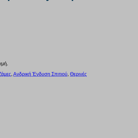
γμή.
ζάμες
,
Ανδρική Ένδυση Σπιτιού
,
Θερινές