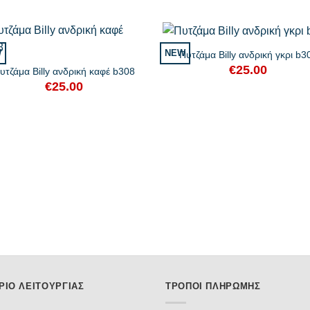
€23.92.
€23.
+
W
NEW
Πυτζάμα Billy ανδρική γκρι b3
€
25.00
υτζάμα Billy ανδρική καφέ b308
€
25.00
ΡΙΟ ΛΕΙΤΟΥΡΓΊΑΣ
ΤΡΌΠΟΙ ΠΛΗΡΩΜΉΣ