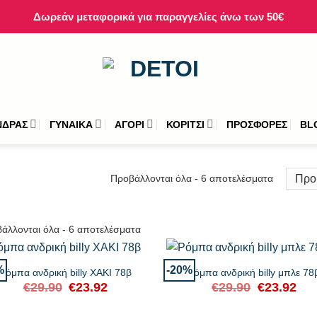
Δωρεάν μεταφορικά για παραγγελίες άνω των 50€
ΝΔΡΑΣ
ΓΥΝΑΙΚΑ
ΑΓΟΡΙ
ΚΟΡΙΤΣΙ
ΠΡΟΣΦΟΡΕΣ
BL
Προβάλλονται όλα - 6 αποτελέσματα
άλλονται όλα - 6 αποτελέσματα
+
%
-20%
Ρόμπα ανδρική billy ΧΑΚΙ 78β
Ρόμπα ανδρική billy μπλε 78
€
29.90
Original
€
23.92
Η
€
29.90
Original
€
23.92
Η
price
τρέχουσα
price
τρέχ
was:
τιμή
was:
τιμή
€29.90.
είναι:
€29.90.
είναι