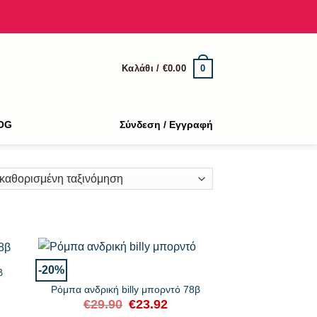
0
Καλάθι /
€
0.00
OG
Σύνδεση / Εγγραφή
+
-20%
β
Ρόμπα ανδρική billy μπορντό 78β
ουσα
€
29.90
Original
€
23.92
Η
price
τρέχουσα
: