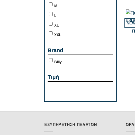
M
L
+
NE
XL
Π
XXL
Brand
Billy
Τιμή
ΕΞΥΠΗΡΈΤΗΣΗ ΠΕΛΑΤΏΝ
ΩΡΆ