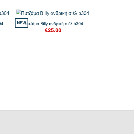
was:
τιμή
92.
€29.90.
είναι:
€23.92.
+
NEW
04
Πυτζάμα Billy ανδρική σιέλ b304
€
25.00