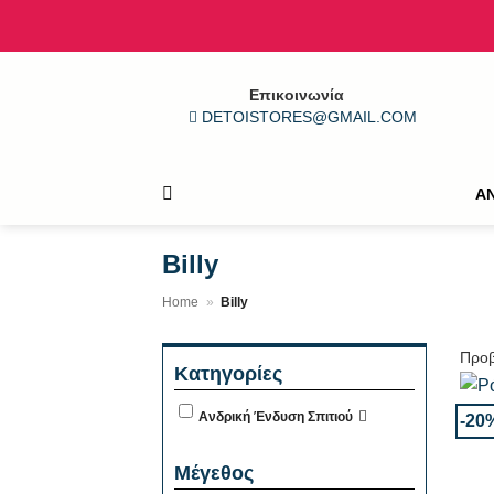
Μετάβαση
στο
περιεχόμενο
Επικοινωνία
DETOISTORES@GMAIL.COM
Α
Billy
Home
»
Billy
Προβ
Κατηγορίες
+
Ανδρική Ένδυση Σπιτιού
-20
Μέγεθος