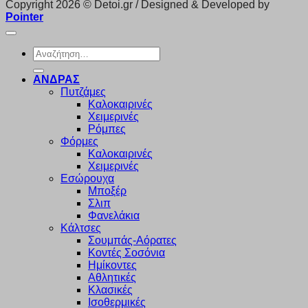
Copyright 2026 © Detoi.gr / Designed & Developed by
Pointer
Αναζήτηση
για:
ΑΝΔΡΑΣ
Πυτζάμες
Καλοκαιρινές
Χειμερινές
Ρόμπες
Φόρμες
Καλοκαιρινές
Χειμερινές
Εσώρουχα
Μποξέρ
Σλιπ
Φανελάκια
Κάλτσες
Σουμπάς-Αόρατες
Κοντές Σοσόνια
Ημίκοντες
Αθλητικές
Κλασικές
Ισοθερμικές