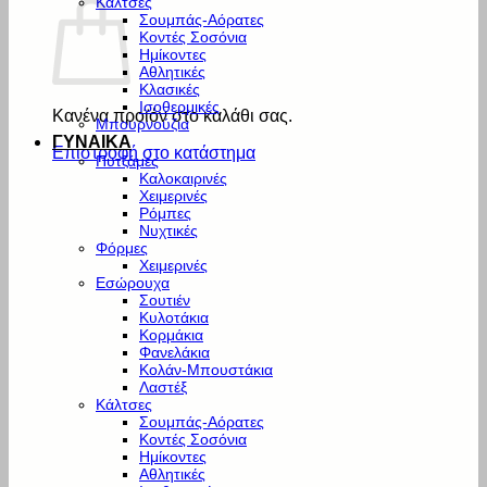
Κάλτσες
Σουμπάς-Αόρατες
Κοντές Σοσόνια
Ημίκοντες
Αθλητικές
Κλασικές
Ισοθερμικές
Κανένα προϊόν στο καλάθι σας.
Μπουρνούζια
ΓΥΝΑΙΚΑ
Επιστροφή στο κατάστημα
Πυτζάμες
Καλοκαιρινές
Χειμερινές
Ρόμπες
Νυχτικές
Φόρμες
Χειμερινές
Εσώρουχα
Σουτιέν
Κυλοτάκια
Κορμάκια
Φανελάκια
Κολάν-Μπουστάκια
Λαστέξ
Κάλτσες
Σουμπάς-Αόρατες
Κοντές Σοσόνια
Ημίκοντες
Αθλητικές