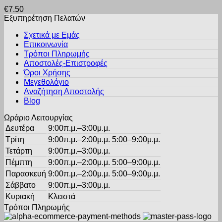
προϊόν
μπορούν
προϊόντος
€
7.50
έχει
να
Εξυπηρέτηση Πελατών
πολλαπλές
επιλεγούν
παραλλαγές.
στη
Σχετικά με Εμάς
Οι
σελίδα
Επικοινωνία
επιλογές
του
Τρόποι Πληρωμής
μπορούν
προϊόντος
Αποστολές-Επιστροφές
να
Όροι Χρήσης
επιλεγούν
στη
Μεγεθολόγιο
σελίδα
Αναζήτηση Αποστολής
του
Blog
προϊόντος
Ωράριο Λειτουργίας
Δευτέρα
9:00π.μ.–3:00μ.μ.
Τρίτη
9:00π.μ.–2:00μ.μ. 5:00–9:00μ.μ.
Τετάρτη
9:00π.μ.–3:00μ.μ.
Πέμπτη
9:00π.μ.–2:00μ.μ. 5:00–9:00μ.μ.
Παρασκευή
9:00π.μ.–2:00μ.μ. 5:00–9:00μ.μ.
Σάββατο
9:00π.μ.–3:00μ.μ.
Κυριακή
Κλειστά
Τρόποι Πληρωμής