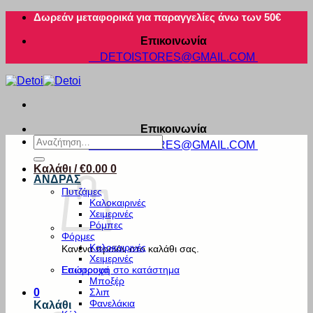
Μετάβαση
Δωρεάν μεταφορικά για παραγγελίες άνω των 50€
στο
Επικοινωνία
περιεχόμενο
DETOISTORES@GMAIL.COM
Επικοινωνία
Αναζήτηση
DETOISTORES@GMAIL.COM
για:
Καλάθι /
€
0.00
0
ΑΝΔΡΑΣ
Πυτζάμες
Καλοκαιρινές
Χειμερινές
Ρόμπες
Φόρμες
Καλοκαιρινές
Κανένα προϊόν στο καλάθι σας.
Χειμερινές
Εσώρουχα
Επιστροφή στο κατάστημα
Μποξέρ
Σλιπ
0
Φανελάκια
Καλάθι