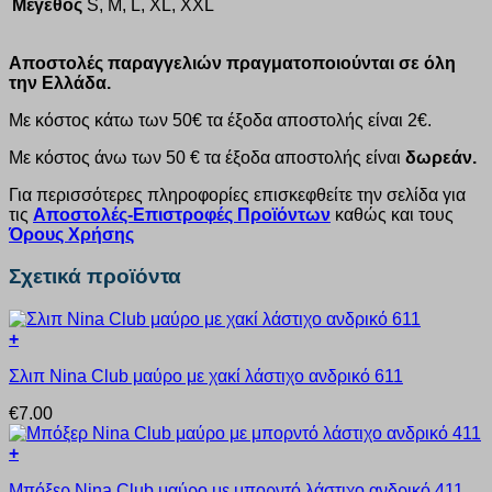
Μέγεθος
S, M, L, XL, XXL
Αποστολές παραγγελιών πραγματοποιούνται σε όλη
την Ελλάδα.
Με κόστος κάτω των 50€ τα έξοδα αποστολής είναι 2€.
Με κόστος άνω των 50 € τα έξοδα αποστολής είναι
δωρεάν.
Για περισσότερες πληροφορίες επισκεφθείτε την σελίδα για
τις
Αποστολές-Επιστροφές Προϊόντων
καθώς και τους
Όρους Χρήσης
Σχετικά προϊόντα
+
Αυτό
Σλιπ Nina Club μαύρο με χακί λάστιχο ανδρικό 611
το
προϊόν
€
7.00
έχει
πολλαπλές
+
παραλλαγές.
Αυτό
Οι
Μπόξερ Nina Club μαύρο με μπορντό λάστιχο ανδρικό 411
το