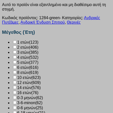
Αυτό το προϊόν είναι εξαντλημένο και μη διαθέσιμο αυτή τη
στιγμή.
Κωδικός προϊόντος:
1284-green-
Κατηγορίες:
Ανδρικές
Πυτζάμες
,
Ανδρική Ένδυση Σπιτιού
,
Θερινές
Μέγεθος (Έτη)
1 ετών
(123)
2 ετών
(406)
3 ετών
(385)
4 ετών
(532)
5 ετών
(377)
6 ετών
(616)
8 ετών
(619)
10 ετών
(623)
12 ετών
(609)
14 ετών
(576)
16 ετών
(76)
0-3 μηνών
(62)
3-6-minon
(62)
0-6 μηνών
(25)
6-18 μηνών
(21)