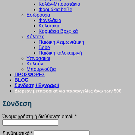
Κολάν-Μπουστάκια
Φορμάκια beBe
Εσώρουχα
Φανελάκια
Κυλοτάκια
Κορμάκια Βρεφικά
Κάλτσες
Παιδική Χειμωνιάτικη
Bebe
Παιδική καλοκαιρινή
Υπνόσακοι
Καλσόν
Μπουρνούζια
ΠΡΟΣΦΟΡΕΣ
BLOG
Σύνδεση / Εγγραφή
Δωρεάν μεταφορικά για παραγγελίες άνω των 50€
Σύνδεση
Απαιτείται
Όνομα χρήστη ή διεύθυνση email
*
Απαιτείται
Συνθηματικό
*