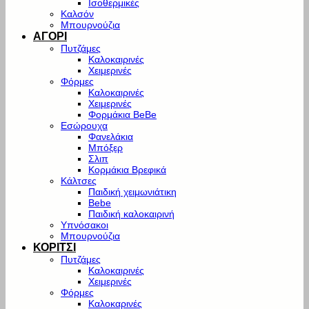
Ισοθερμικές
Καλσόν
Μπουρνούζια
ΑΓΟΡΙ
Πυτζάμες
Καλοκαιρινές
Χειμερινές
Φόρμες
Καλοκαιρινές
Χειμερινές
Φορμάκια BeBe
Εσώρουχα
Φανελάκια
Μπόξερ
Σλιπ
Κορμάκια Βρεφικά
Κάλτσες
Παιδική χειμωνιάτικη
Bebe
Παιδική καλοκαιρινή
Υπνόσακοι
Μπουρνούζια
ΚΟΡΙΤΣΙ
Πυτζάμες
Καλοκαιρινές
Χειμερινές
Φόρμες
Καλοκαρινές