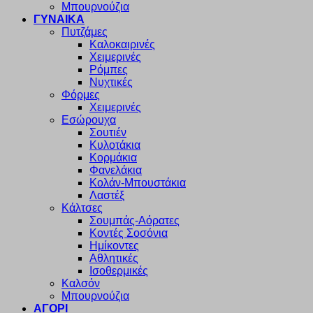
Μπουρνούζια
ΓΥΝΑΙΚΑ
Πυτζάμες
Καλοκαιρινές
Χειμερινές
Ρόμπες
Νυχτικές
Φόρμες
Χειμερινές
Εσώρουχα
Σουτιέν
Κυλοτάκια
Κορμάκια
Φανελάκια
Κολάν-Μπουστάκια
Λαστέξ
Κάλτσες
Σουμπάς-Αόρατες
Κοντές Σοσόνια
Ημίκοντες
Αθλητικές
Ισοθερμικές
Καλσόν
Μπουρνούζια
ΑΓΟΡΙ