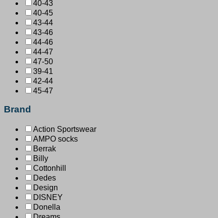
40-43
40-45
43-44
43-46
44-46
44-47
47-50
39-41
42-44
45-47
Brand
Action Sportswear
AMPO socks
Berrak
Billy
Cottonhill
Dedes
Design
DISNEY
Donella
Dreams