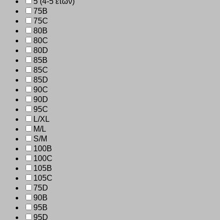
5 (4-5 ετών)
75B
75C
80B
80C
80D
85B
85C
85D
90C
90D
95C
L/XL
M/L
S/M
100B
100C
105B
105C
75D
90B
95B
95D