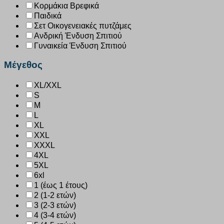
Κορμάκια Βρεφικά
Παιδικά
Σετ Οικογενειακές πυτζάμες
Ανδρική Ένδυση Σπιτιού
Γυναικεία Ένδυση Σπιτιού
Μέγεθος
XL/XXL
S
M
L
XL
XXL
XXXL
4XL
5XL
6xl
1 (έως 1 έτους)
2 (1-2 ετών)
3 (2-3 ετών)
4 (3-4 ετών)