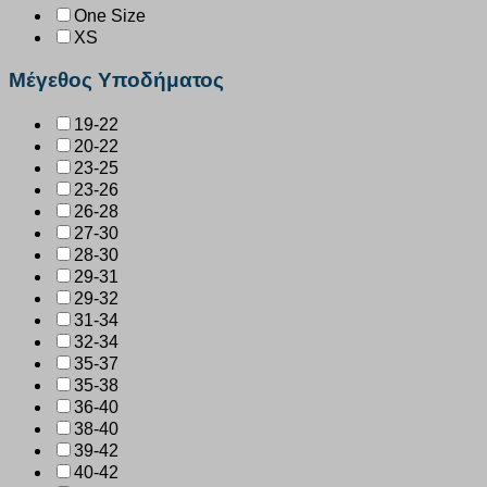
One Size
XS
Μέγεθος Υποδήματος
19-22
20-22
23-25
23-26
26-28
27-30
28-30
29-31
29-32
31-34
32-34
35-37
35-38
36-40
38-40
39-42
40-42