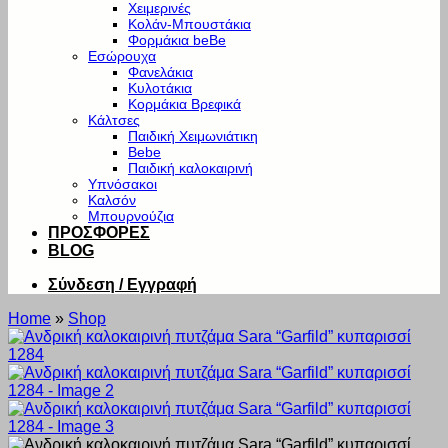
Χειμερινές
Κολάν-Μπουστάκια
Φορμάκια beBe
Εσώρουχα
Φανελάκια
Κυλοτάκια
Κορμάκια Βρεφικά
Κάλτσες
Παιδική Χειμωνιάτικη
Bebe
Παιδική καλοκαιρινή
Υπνόσακοι
Καλσόν
Μπουρνούζια
ΠΡΟΣΦΟΡΕΣ
BLOG
Σύνδεση / Εγγραφή
Home
»
Shop