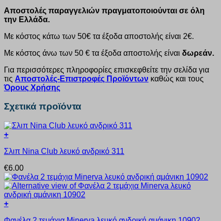
Αποστολές παραγγελιών πραγματοποιούνται σε όλη
την Ελλάδα.
Με κόστος κάτω των 50€ τα έξοδα αποστολής είναι 2€.
Με κόστος άνω των 50 € τα έξοδα αποστολής είναι
δωρεάν.
Για περισσότερες πληροφορίες επισκεφθείτε την σελίδα για
τις
Αποστολές-Επιστροφές Προϊόντων
καθώς και τους
Όρους Χρήσης
Σχετικά προϊόντα
+
Αυτό
Σλιπ Nina Club λευκό ανδρικό 311
το
προϊόν
€
6.00
έχει
πολλαπλές
παραλλαγές.
Οι
+
επιλογές
Αυτό
μπορούν
Φανέλα 2 τεμάχια Minerva λευκό ανδρική αμάνικη 10902
το