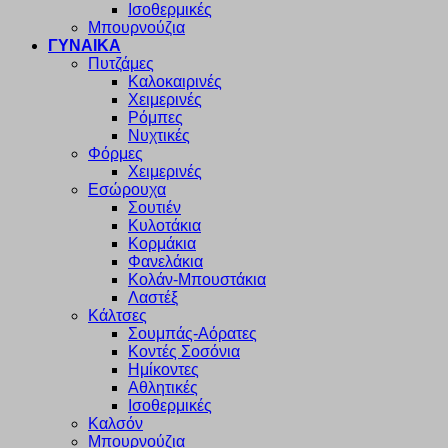
Ισοθερμικές
Μπουρνούζια
ΓΥΝΑΙΚΑ
Πυτζάμες
Καλοκαιρινές
Χειμερινές
Ρόμπες
Νυχτικές
Φόρμες
Χειμερινές
Εσώρουχα
Σουτιέν
Κυλοτάκια
Κορμάκια
Φανελάκια
Κολάν-Μπουστάκια
Λαστέξ
Κάλτσες
Σουμπάς-Αόρατες
Κοντές Σοσόνια
Ημίκοντες
Αθλητικές
Ισοθερμικές
Καλσόν
Μπουρνούζια