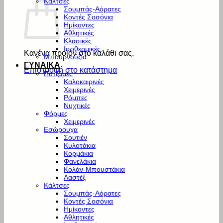
Κάλτσες
Σουμπάς-Αόρατες
Κοντές Σοσόνια
Ημίκοντες
Αθλητικές
Κλασικές
Ισοθερμικές
Κανένα προϊόν στο καλάθι σας.
Μπουρνούζια
ΓΥΝΑΙΚΑ
Επιστροφή στο κατάστημα
Πυτζάμες
Καλοκαιρινές
Χειμερινές
Ρόμπες
Νυχτικές
Φόρμες
Χειμερινές
Εσώρουχα
Σουτιέν
Κυλοτάκια
Κορμάκια
Φανελάκια
Κολάν-Μπουστάκια
Λαστέξ
Κάλτσες
Σουμπάς-Αόρατες
Κοντές Σοσόνια
Ημίκοντες
Αθλητικές