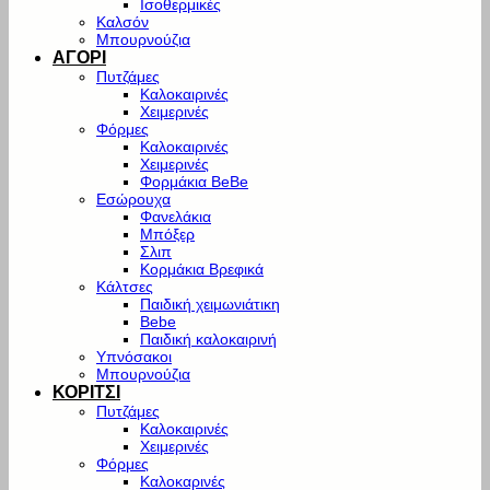
Ισοθερμικές
Καλσόν
Μπουρνούζια
ΑΓΟΡΙ
Πυτζάμες
Καλοκαιρινές
Χειμερινές
Φόρμες
Καλοκαιρινές
Χειμερινές
Φορμάκια BeBe
Εσώρουχα
Φανελάκια
Μπόξερ
Σλιπ
Κορμάκια Βρεφικά
Κάλτσες
Παιδική χειμωνιάτικη
Bebe
Παιδική καλοκαιρινή
Υπνόσακοι
Μπουρνούζια
ΚΟΡΙΤΣΙ
Πυτζάμες
Καλοκαιρινές
Χειμερινές
Φόρμες
Καλοκαρινές