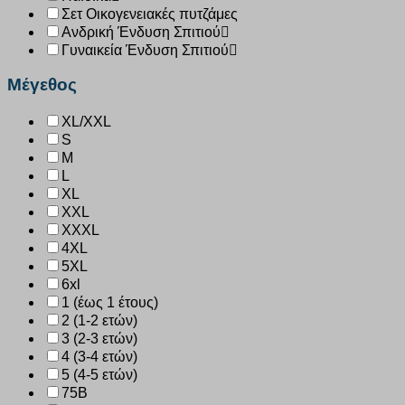
Σετ Οικογενειακές πυτζάμες
Ανδρική Ένδυση Σπιτιού
Γυναικεία Ένδυση Σπιτιού
Μέγεθος
XL/XXL
S
M
L
XL
XXL
XXXL
4XL
5XL
6xl
1 (έως 1 έτους)
2 (1-2 ετών)
3 (2-3 ετών)
4 (3-4 ετών)
5 (4-5 ετών)
75B