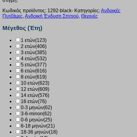
στιγμή.
Κωδικός προϊόντος:
1292-black-
Κατηγορίες:
Ανδρικές
Πυτζάμες
,
Ανδρική Ένδυση Σπιτιού
,
Θερινές
Μέγεθος (Έτη)
1 ετών
(123)
2 ετών
(406)
3 ετών
(385)
4 ετών
(532)
5 ετών
(377)
6 ετών
(616)
8 ετών
(619)
10 ετών
(623)
12 ετών
(609)
14 ετών
(576)
16 ετών
(76)
0-3 μηνών
(62)
3-6-minon
(62)
0-6 μηνών
(25)
6-18 μηνών
(21)
18-36 μηνών
(18)