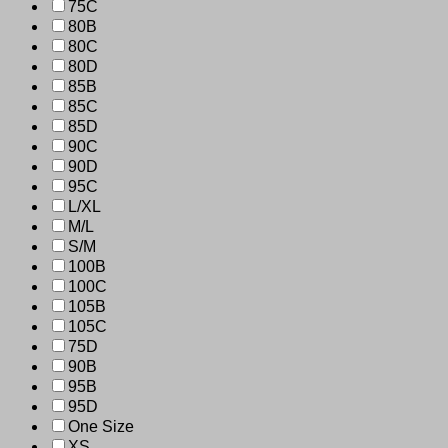
75C
80B
80C
80D
85B
85C
85D
90C
90D
95C
L/XL
M/L
S/M
100B
100C
105B
105C
75D
90B
95B
95D
One Size
XS