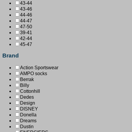
43-44
43-46
44-46
44-47
47-50
39-41
42-44
45-47
Brand
Action Sportswear
AMPO socks
Berrak
Billy
Cottonhill
Dedes
Design
DISNEY
Donella
Dreams
Dustin