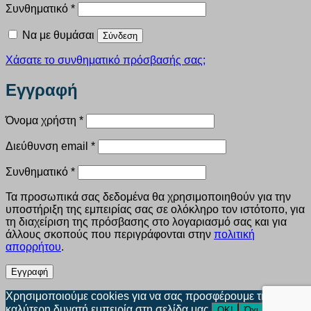
Απαιτείται
Συνθηματικό
*
Να με θυμάσαι
Σύνδεση
Χάσατε το συνθηματικό πρόσβασής σας;
Εγγραφή
Απαιτείται
Όνομα χρήστη
*
Απαιτείται
Διεύθυνση email
*
Απαιτείται
Συνθηματικό
*
Τα προσωπικά σας δεδομένα θα χρησιμοποιηθούν για την
υποστήριξη της εμπειρίας σας σε ολόκληρο τον ιστότοπο, για
τη διαχείριση της πρόσβασης στο λογαριασμό σας και για
άλλους σκοπούς που περιγράφονται στην
πολιτική
απορρήτου
.
Εγγραφή
Χρησιμοποιούμε cookies για να σας προσφέρουμε την
καλύτερη δυνατή εμπειρία στη σελίδα μας.
ΟΚ!
Όχι