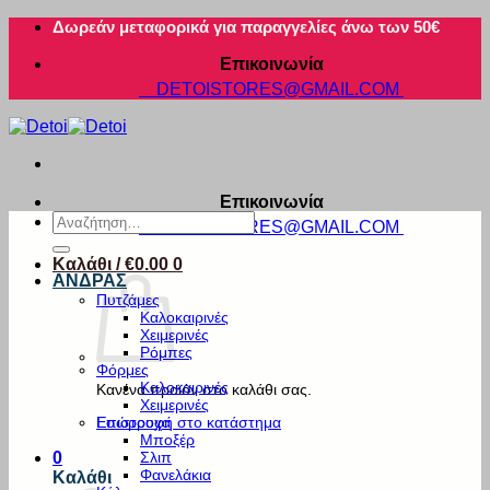
Μετάβαση
Δωρεάν μεταφορικά για παραγγελίες άνω των 50€
στο
Επικοινωνία
περιεχόμενο
DETOISTORES@GMAIL.COM
Επικοινωνία
Αναζήτηση
DETOISTORES@GMAIL.COM
για:
Καλάθι /
€
0.00
0
ΑΝΔΡΑΣ
Πυτζάμες
Καλοκαιρινές
Χειμερινές
Ρόμπες
Φόρμες
Καλοκαιρινές
Κανένα προϊόν στο καλάθι σας.
Χειμερινές
Εσώρουχα
Επιστροφή στο κατάστημα
Μποξέρ
Σλιπ
0
Φανελάκια
Καλάθι