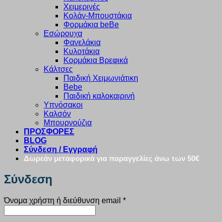
Χειμερινές
Κολάν-Μπουστάκια
Φορμάκια beBe
Εσώρουχα
Φανελάκια
Κυλοτάκια
Κορμάκια Βρεφικά
Κάλτσες
Παιδική Χειμωνιάτικη
Bebe
Παιδική καλοκαιρινή
Υπνόσακοι
Καλσόν
Μπουρνούζια
ΠΡΟΣΦΟΡΕΣ
BLOG
Σύνδεση / Εγγραφή
Δωρεάν μεταφορικά για παραγγελίες άνω των 50€
Σύνδεση
Απαιτείται
Όνομα χρήστη ή διεύθυνση email
*