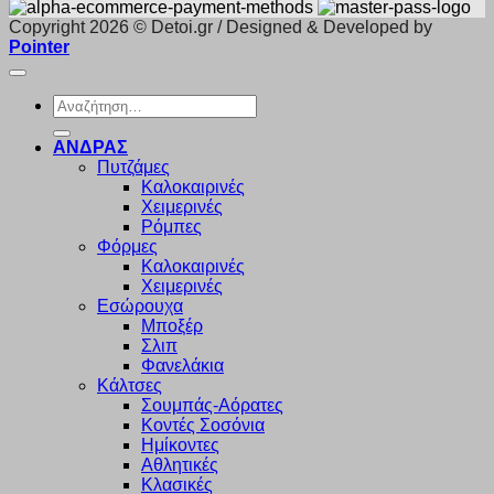
Copyright 2026 © Detoi.gr / Designed & Developed by
Pointer
Αναζήτηση
για:
ΑΝΔΡΑΣ
Πυτζάμες
Καλοκαιρινές
Χειμερινές
Ρόμπες
Φόρμες
Καλοκαιρινές
Χειμερινές
Εσώρουχα
Μποξέρ
Σλιπ
Φανελάκια
Κάλτσες
Σουμπάς-Αόρατες
Κοντές Σοσόνια
Ημίκοντες
Αθλητικές
Κλασικές