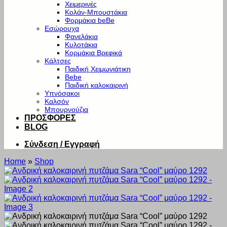
Χειμερινές
Κολάν-Μπουστάκια
Φορμάκια beBe
Εσώρουχα
Φανελάκια
Κυλοτάκια
Κορμάκια Βρεφικά
Κάλτσες
Παιδική Χειμωνιάτικη
Bebe
Παιδική καλοκαιρινή
Υπνόσακοι
Καλσόν
Μπουρνούζια
ΠΡΟΣΦΟΡΕΣ
BLOG
Σύνδεση / Εγγραφή
Home
»
Shop