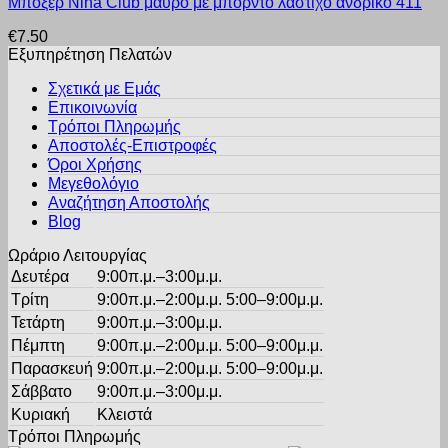
Μπόξερ Nina Club μαύρο με μπορντό λάστιχο ανδρικό 411
το
επιλογές
του
προϊόν
μπορούν
προϊόντος
€
7.50
έχει
να
Εξυπηρέτηση Πελατών
πολλαπλές
επιλεγούν
παραλλαγές.
στη
Σχετικά με Εμάς
Οι
σελίδα
Επικοινωνία
επιλογές
του
Τρόποι Πληρωμής
μπορούν
προϊόντος
Αποστολές-Επιστροφές
να
Όροι Χρήσης
επιλεγούν
στη
Μεγεθολόγιο
σελίδα
Αναζήτηση Αποστολής
του
Blog
προϊόντος
Ωράριο Λειτουργίας
Δευτέρα
9:00π.μ.–3:00μ.μ.
Τρίτη
9:00π.μ.–2:00μ.μ. 5:00–9:00μ.μ.
Τετάρτη
9:00π.μ.–3:00μ.μ.
Πέμπτη
9:00π.μ.–2:00μ.μ. 5:00–9:00μ.μ.
Παρασκευή
9:00π.μ.–2:00μ.μ. 5:00–9:00μ.μ.
Σάββατο
9:00π.μ.–3:00μ.μ.
Κυριακή
Κλειστά
Τρόποι Πληρωμής