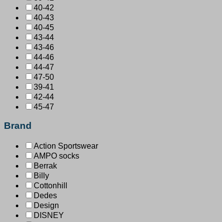
40-42
40-43
40-45
43-44
43-46
44-46
44-47
47-50
39-41
42-44
45-47
Brand
Action Sportswear
AMPO socks
Berrak
Billy
Cottonhill
Dedes
Design
DISNEY