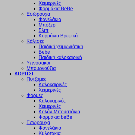
Χειμερινές
Φορμάκια BeBe
Εσώρουχα
Φανελάκια
Μπόξερ
Σλιπ
Κορμάκια Βρεφικά
Κάλτσες
Παιδική χειμωνιάτικη
Bebe
Παιδική καλοκαιρινή
Υπνόσακοι
Μπουρνούζια
ΚΟΡΙΤΣΙ
Πυτζάμες
Καλοκαιρινές
Χειμερινές
Φόρμες
Καλοκαρινές
Χειμερινές
Κολάν-Μπουστάκια
Φορμάκια beBe
Εσώρουχα
Φανελάκια
Κυλοτάκια