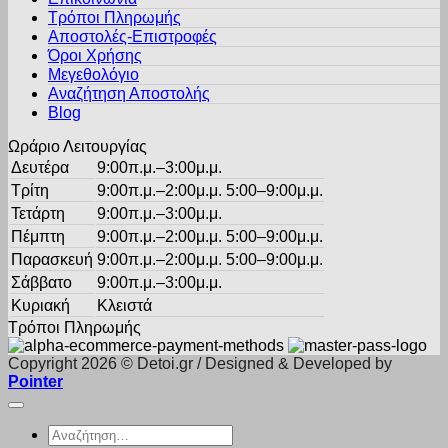
επιλογές
Τρόποι Πληρωμής
μπορούν
Αποστολές-Επιστροφές
να
Όροι Χρήσης
επιλεγούν
στη
Μεγεθολόγιο
σελίδα
Αναζήτηση Αποστολής
του
Blog
προϊόντος
Ωράριο Λειτουργίας
Δευτέρα
9:00π.μ.–3:00μ.μ.
Τρίτη
9:00π.μ.–2:00μ.μ. 5:00–9:00μ.μ.
Τετάρτη
9:00π.μ.–3:00μ.μ.
Πέμπτη
9:00π.μ.–2:00μ.μ. 5:00–9:00μ.μ.
Παρασκευή
9:00π.μ.–2:00μ.μ. 5:00–9:00μ.μ.
Σάββατο
9:00π.μ.–3:00μ.μ.
Κυριακή
Κλειστά
Τρόποι Πληρωμής
Copyright 2026 © Detoi.gr / Designed & Developed by
Pointer
Αναζήτηση