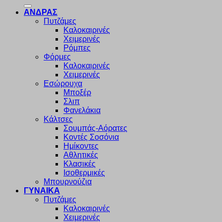
για:
ΑΝΔΡΑΣ
Πυτζάμες
Καλοκαιρινές
Χειμερινές
Ρόμπες
Φόρμες
Καλοκαιρινές
Χειμερινές
Εσώρουχα
Μποξέρ
Σλιπ
Φανελάκια
Κάλτσες
Σουμπάς-Αόρατες
Κοντές Σοσόνια
Ημίκοντες
Αθλητικές
Κλασικές
Ισοθερμικές
Μπουρνούζια
ΓΥΝΑΙΚΑ
Πυτζάμες
Καλοκαιρινές
Χειμερινές