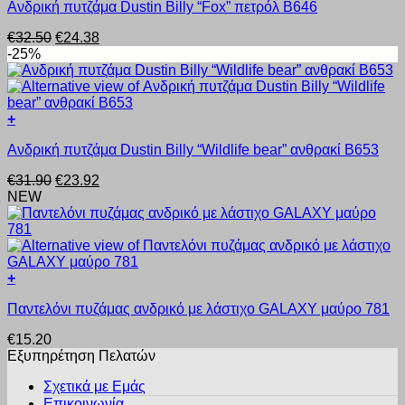
Ανδρική πυτζάμα Dustin Billy “Fox” πετρόλ B646
το
στη
προϊόν
σελίδα
Original
Η
€
32.50
€
24.38
έχει
του
price
τρέχουσα
-25%
πολλαπλές
προϊόντος
was:
τιμή
παραλλαγές.
€32.50.
είναι:
Οι
€24.38.
επιλογές
+
μπορούν
Αυτό
να
Ανδρική πυτζάμα Dustin Billy “Wildlife bear” ανθρακί B653
το
επιλεγούν
προϊόν
στη
Original
Η
€
31.90
€
23.92
έχει
σελίδα
price
τρέχουσα
NEW
πολλαπλές
του
was:
τιμή
παραλλαγές.
προϊόντος
€31.90.
είναι:
Οι
€23.92.
επιλογές
μπορούν
+
να
Αυτό
επιλεγούν
Παντελόνι πυζάμας ανδρικό με λάστιχο GALAXY μαύρο 781
το
στη
προϊόν
σελίδα
€
15.20
έχει
του
Εξυπηρέτηση Πελατών
πολλαπλές
προϊόντος
παραλλαγές.
Σχετικά με Εμάς
Οι
Επικοινωνία