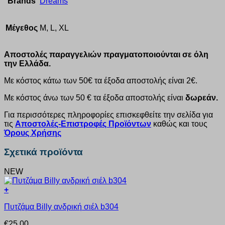
Brands
Dreams
Μέγεθος
M, L, XL
Αποστολές παραγγελιών πραγματοποιούνται σε όλη
την Ελλάδα.
Με κόστος κάτω των 50€ τα έξοδα αποστολής είναι 2€.
Με κόστος άνω των 50 € τα έξοδα αποστολής είναι
δωρεάν.
Για περισσότερες πληροφορίες επισκεφθείτε την σελίδα για
τις
Αποστολές-Επιστροφές Προϊόντων
καθώς και τους
Όρους Χρήσης
Σχετικά προϊόντα
NEW
+
Αυτό
Πυτζάμα Billy ανδρική σιέλ b304
το
προϊόν
€
25.00