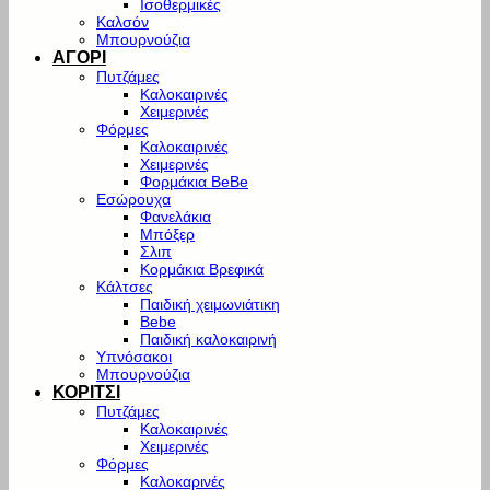
Ισοθερμικές
Καλσόν
Μπουρνούζια
ΑΓΟΡΙ
Πυτζάμες
Καλοκαιρινές
Χειμερινές
Φόρμες
Καλοκαιρινές
Χειμερινές
Φορμάκια BeBe
Εσώρουχα
Φανελάκια
Μπόξερ
Σλιπ
Κορμάκια Βρεφικά
Κάλτσες
Παιδική χειμωνιάτικη
Bebe
Παιδική καλοκαιρινή
Υπνόσακοι
Μπουρνούζια
ΚΟΡΙΤΣΙ
Πυτζάμες
Καλοκαιρινές
Χειμερινές
Φόρμες
Καλοκαρινές