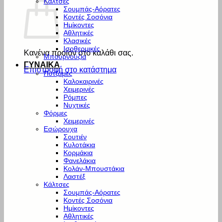
Κάλτσες
Σουμπάς-Αόρατες
Κοντές Σοσόνια
Ημίκοντες
Αθλητικές
Κλασικές
Ισοθερμικές
Κανένα προϊόν στο καλάθι σας.
Μπουρνούζια
ΓΥΝΑΙΚΑ
Επιστροφή στο κατάστημα
Πυτζάμες
Καλοκαιρινές
Χειμερινές
Ρόμπες
Νυχτικές
Φόρμες
Χειμερινές
Εσώρουχα
Σουτιέν
Κυλοτάκια
Κορμάκια
Φανελάκια
Κολάν-Μπουστάκια
Λαστέξ
Κάλτσες
Σουμπάς-Αόρατες
Κοντές Σοσόνια
Ημίκοντες
Αθλητικές