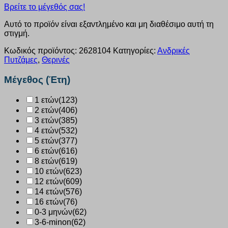
Βρείτε το μέγεθός σας!
Αυτό το προϊόν είναι εξαντλημένο και μη διαθέσιμο αυτή τη
στιγμή.
Κωδικός προϊόντος:
2628104
Κατηγορίες:
Ανδρικές
Πυτζάμες
,
Θερινές
Μέγεθος (Έτη)
1 ετών
(123)
2 ετών
(406)
3 ετών
(385)
4 ετών
(532)
5 ετών
(377)
6 ετών
(616)
8 ετών
(619)
10 ετών
(623)
12 ετών
(609)
14 ετών
(576)
16 ετών
(76)
0-3 μηνών
(62)
3-6-minon
(62)