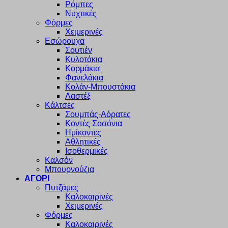
Ρόμπες
Νυχτικές
Φόρμες
Χειμερινές
Εσώρουχα
Σουτιέν
Κυλοτάκια
Κορμάκια
Φανελάκια
Κολάν-Μπουστάκια
Λαστέξ
Κάλτσες
Σουμπάς-Αόρατες
Κοντές Σοσόνια
Ημίκοντες
Αθλητικές
Ισοθερμικές
Καλσόν
Μπουρνούζια
ΑΓΟΡΙ
Πυτζάμες
Καλοκαιρινές
Χειμερινές
Φόρμες
Καλοκαιρινές