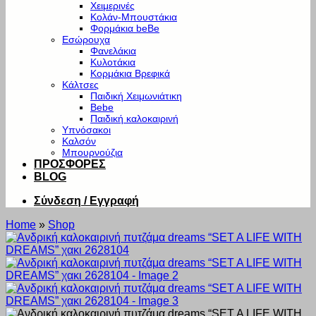
Χειμερινές
Κολάν-Μπουστάκια
Φορμάκια beBe
Εσώρουχα
Φανελάκια
Κυλοτάκια
Κορμάκια Βρεφικά
Κάλτσες
Παιδική Χειμωνιάτικη
Bebe
Παιδική καλοκαιρινή
Υπνόσακοι
Καλσόν
Μπουρνούζια
ΠΡΟΣΦΟΡΕΣ
BLOG
Σύνδεση / Εγγραφή
Home
»
Shop