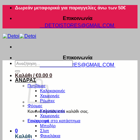
Μετάβαση
Δωρεάν μεταφορικά για παραγγελίες άνω των 50€
στο
Επικοινωνία
περιεχόμενο
DETOISTORES@GMAIL.COM
Επικοινωνία
Αναζήτηση
DETOISTORES@GMAIL.COM
για:
Καλάθι /
€
0.00
0
ΑΝΔΡΑΣ
Πυτζάμες
Καλοκαιρινές
Χειμερινές
Ρόμπες
Φόρμες
Καλοκαιρινές
Κανένα προϊόν στο καλάθι σας.
Χειμερινές
Εσώρουχα
Επιστροφή στο κατάστημα
Μποξέρ
Σλιπ
0
Φανελάκια
Καλάθι