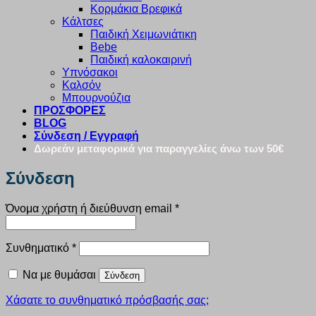
Κορμάκια Βρεφικά
Κάλτσες
Παιδική Χειμωνιάτικη
Bebe
Παιδική καλοκαιρινή
Υπνόσακοι
Καλσόν
Μπουρνούζια
ΠΡΟΣΦΟΡΕΣ
BLOG
Σύνδεση / Εγγραφή
Δωρεάν μεταφορικά για παραγγελίες άνω των 50€
Σύνδεση
Απαιτείται
Όνομα χρήστη ή διεύθυνση email
*
Απαιτείται
Συνθηματικό
*
Να με θυμάσαι
Σύνδεση
Χάσατε το συνθηματικό πρόσβασής σας;