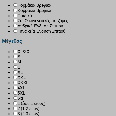
Κορμάκια Βρεφικά
Κορμάκια Βρεφικά
Παιδικά
Σετ Οικογενειακές πυτζάμες
Ανδρική Ένδυση Σπιτιού
Γυναικεία Ένδυση Σπιτιού
Μέγεθος
XL/XXL
S
M
L
XL
XXL
XXXL
4XL
5XL
6xl
1 (έως 1 έτους)
2 (1-2 ετών)
3 (2-3 ετών)