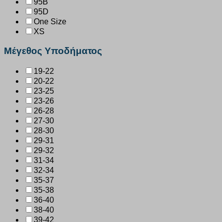
95B
95D
One Size
XS
Μέγεθος Υποδήματος
19-22
20-22
23-25
23-26
26-28
27-30
28-30
29-31
29-32
31-34
32-34
35-37
35-38
36-40
38-40
39-42