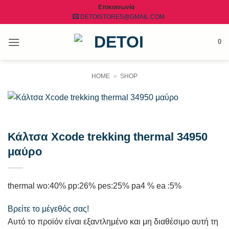
Μετάβαση
Επικοινωνία
DETOISTORES@GMAIL.COM
στο
περιεχόμενο
0
HOME
»
SHOP
Κάλτσα Xcode trekking thermal 34950
μαύρο
thermal wo:40% pp:26% pes:25% pa4 % ea :5%
Βρείτε το μέγεθός σας!
Αυτό το προϊόν είναι εξαντλημένο και μη διαθέσιμο αυτή τη