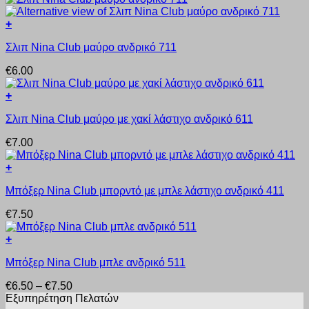
πολλαπλές
στη
παραλλαγές.
σελίδα
+
Οι
του
Αυτό
επιλογές
προϊόντος
Σλιπ Nina Club μαύρο ανδρικό 711
το
μπορούν
προϊόν
να
€
6.00
έχει
επιλεγούν
πολλαπλές
στη
+
παραλλαγές.
σελίδα
Αυτό
Οι
του
Σλιπ Nina Club μαύρο με χακί λάστιχο ανδρικό 611
το
επιλογές
προϊόντος
προϊόν
μπορούν
€
7.00
έχει
να
πολλαπλές
επιλεγούν
+
παραλλαγές.
στη
Αυτό
Οι
σελίδα
Μπόξερ Nina Club μπορντό με μπλε λάστιχο ανδρικό 411
το
επιλογές
του
προϊόν
μπορούν
προϊόντος
€
7.50
έχει
να
πολλαπλές
επιλεγούν
+
παραλλαγές.
στη
Αυτό
Οι
σελίδα
Μπόξερ Nina Club μπλε ανδρικό 511
το
επιλογές
του
προϊόν
μπορούν
προϊόντος
Price
€
6.50
–
€
7.50
έχει
να
range:
Εξυπηρέτηση Πελατών
πολλαπλές
επιλεγούν