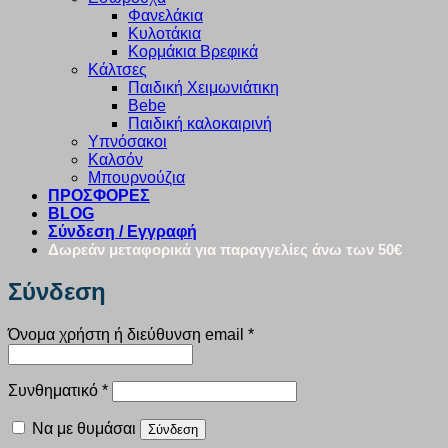
Φανελάκια
Κυλοτάκια
Κορμάκια Βρεφικά
Κάλτσες
Παιδική Χειμωνιάτικη
Bebe
Παιδική καλοκαιρινή
Υπνόσακοι
Καλσόν
Μπουρνούζια
ΠΡΟΣΦΟΡΕΣ
BLOG
Σύνδεση / Εγγραφή
Δωρεάν μεταφορικά για παραγγελίες άνω των 50€
Σύνδεση
Απαιτείται
Όνομα χρήστη ή διεύθυνση email
*
Απαιτείται
Συνθηματικό
*
Να με θυμάσαι
Σύνδεση