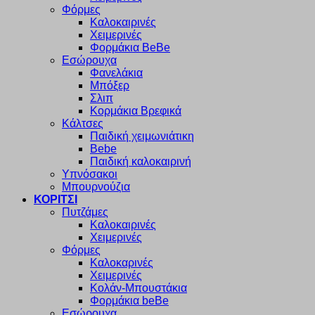
Φόρμες
Καλοκαιρινές
Χειμερινές
Φορμάκια BeBe
Εσώρουχα
Φανελάκια
Μπόξερ
Σλιπ
Κορμάκια Βρεφικά
Κάλτσες
Παιδική χειμωνιάτικη
Bebe
Παιδική καλοκαιρινή
Υπνόσακοι
Μπουρνούζια
ΚΟΡΙΤΣΙ
Πυτζάμες
Καλοκαιρινές
Χειμερινές
Φόρμες
Καλοκαρινές
Χειμερινές
Κολάν-Μπουστάκια
Φορμάκια beBe
Εσώρουχα