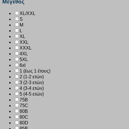
Μέγεθος
XL/XXL
S
M
L
XL
XXL
XXXL
4XL
5XL
6xl
1 (έως 1 έτους)
2 (1-2 ετών)
3 (2-3 ετών)
4 (3-4 ετών)
5 (4-5 ετών)
75B
75C
80B
80C
80D
85B