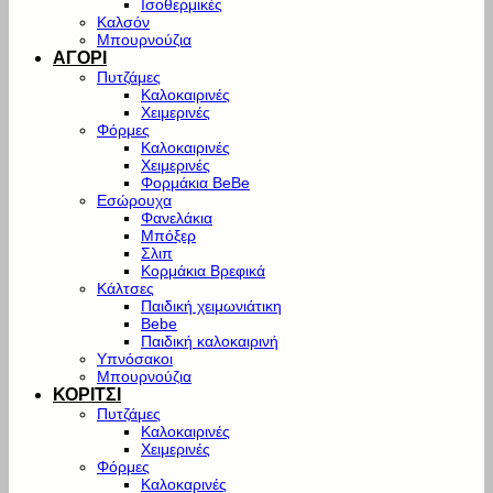
Ισοθερμικές
Καλσόν
Μπουρνούζια
ΑΓΟΡΙ
Πυτζάμες
Καλοκαιρινές
Χειμερινές
Φόρμες
Καλοκαιρινές
Χειμερινές
Φορμάκια BeBe
Εσώρουχα
Φανελάκια
Μπόξερ
Σλιπ
Κορμάκια Βρεφικά
Κάλτσες
Παιδική χειμωνιάτικη
Bebe
Παιδική καλοκαιρινή
Υπνόσακοι
Μπουρνούζια
ΚΟΡΙΤΣΙ
Πυτζάμες
Καλοκαιρινές
Χειμερινές
Φόρμες
Καλοκαρινές