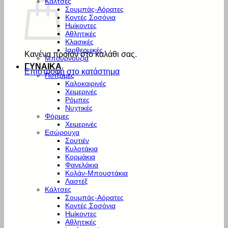
Κάλτσες
Σουμπάς-Αόρατες
Κοντές Σοσόνια
Ημίκοντες
Αθλητικές
Κλασικές
Ισοθερμικές
Κανένα προϊόν στο καλάθι σας.
Μπουρνούζια
ΓΥΝΑΙΚΑ
Επιστροφή στο κατάστημα
Πυτζάμες
Καλοκαιρινές
Χειμερινές
Ρόμπες
Νυχτικές
Φόρμες
Χειμερινές
Εσώρουχα
Σουτιέν
Κυλοτάκια
Κορμάκια
Φανελάκια
Κολάν-Μπουστάκια
Λαστέξ
Κάλτσες
Σουμπάς-Αόρατες
Κοντές Σοσόνια
Ημίκοντες
Αθλητικές