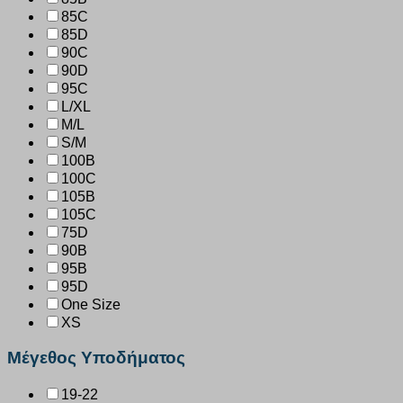
85C
85D
90C
90D
95C
L/XL
M/L
S/M
100B
100C
105B
105C
75D
90B
95B
95D
One Size
XS
Μέγεθος Υποδήματος
19-22