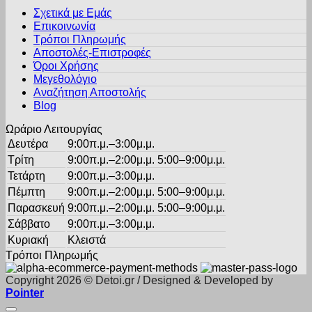
€6.50
παραλλαγές.
στη
Σχετικά με Εμάς
through
Οι
σελίδα
Επικοινωνία
€7.50
επιλογές
του
Τρόποι Πληρωμής
μπορούν
προϊόντος
Αποστολές-Επιστροφές
να
Όροι Χρήσης
επιλεγούν
στη
Μεγεθολόγιο
σελίδα
Αναζήτηση Αποστολής
του
Blog
προϊόντος
Ωράριο Λειτουργίας
Δευτέρα
9:00π.μ.–3:00μ.μ.
Τρίτη
9:00π.μ.–2:00μ.μ. 5:00–9:00μ.μ.
Τετάρτη
9:00π.μ.–3:00μ.μ.
Πέμπτη
9:00π.μ.–2:00μ.μ. 5:00–9:00μ.μ.
Παρασκευή
9:00π.μ.–2:00μ.μ. 5:00–9:00μ.μ.
Σάββατο
9:00π.μ.–3:00μ.μ.
Κυριακή
Κλειστά
Τρόποι Πληρωμής
Copyright 2026 © Detoi.gr / Designed & Developed by
Pointer