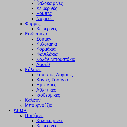
Καλοκαιρινές
Χειμερινές
Ρόμπες
Νυχτικές
Φόρμες
Χειμερινές
Εσώρουχα
Σουτιέν
Κυλοτάκια
Κορμάκια
Φανελάκια
Κολάν-Μπουστάκια
Λαστέξ
Κάλτσες
Σουμπάς-Αόρατες
Κοντές Σοσόνια
Ημίκοντες
Αθλητικές
Ισοθερμικές
Καλσόν
Μπουρνούζια
ΑΓΟΡΙ
Πυτζάμες
Καλοκαιρινές
Χειμερινές