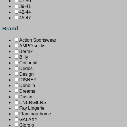
47-50
39-41
42-44
45-47
Brand
Action Sportswear
AMPO socks
Berrak
Billy
Cottonhill
Dedes
Design
DISNEY
Donella
Dreams
Dustin
ENERGIERS
Fay Lingerie
Flamingo-home
GALAXY
Giorgio