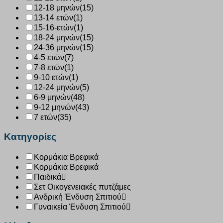
12-18 μηνών
(15)
13-14 ετών
(1)
15-16-ετών
(1)
18-24 μηνών
(15)
24-36 μηνών
(15)
4-5 ετών
(7)
7-8 ετών
(1)
9-10 ετών
(1)
12-24 μηνών
(5)
6-9 μηνών
(48)
9-12 μηνών
(43)
7 ετών
(35)
Κατηγορίες
Κορμάκια Βρεφικά
Κορμάκια Βρεφικά
Παιδικά
Σετ Οικογενειακές πυτζάμες
Ανδρική Ένδυση Σπιτιού
Γυναικεία Ένδυση Σπιτιού