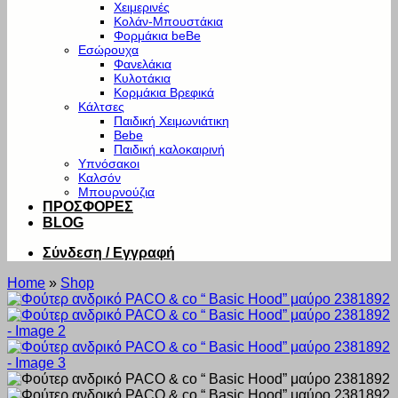
Χειμερινές
Κολάν-Μπουστάκια
Φορμάκια beBe
Εσώρουχα
Φανελάκια
Κυλοτάκια
Κορμάκια Βρεφικά
Κάλτσες
Παιδική Χειμωνιάτικη
Bebe
Παιδική καλοκαιρινή
Υπνόσακοι
Καλσόν
Μπουρνούζια
ΠΡΟΣΦΟΡΕΣ
BLOG
Σύνδεση / Εγγραφή
Home
»
Shop