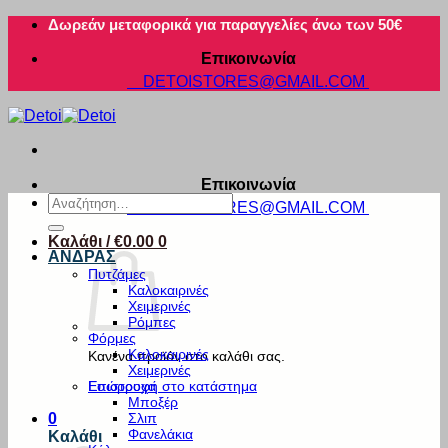
Μετάβαση
Δωρεάν μεταφορικά για παραγγελίες άνω των 50€
στο
Επικοινωνία
περιεχόμενο
DETOISTORES@GMAIL.COM
Επικοινωνία
Αναζήτηση
DETOISTORES@GMAIL.COM
για:
Καλάθι /
€
0.00
0
ΑΝΔΡΑΣ
Πυτζάμες
Καλοκαιρινές
Χειμερινές
Ρόμπες
Φόρμες
Καλοκαιρινές
Κανένα προϊόν στο καλάθι σας.
Χειμερινές
Εσώρουχα
Επιστροφή στο κατάστημα
Μποξέρ
Σλιπ
0
Φανελάκια
Καλάθι