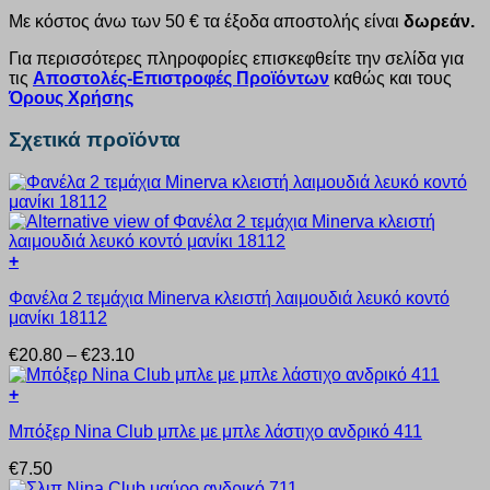
Με κόστος άνω των 50 € τα έξοδα αποστολής είναι
δωρεάν.
Για περισσότερες πληροφορίες επισκεφθείτε την σελίδα για
τις
Αποστολές-Επιστροφές Προϊόντων
καθώς και τους
Όρους Χρήσης
Σχετικά προϊόντα
+
Αυτό
Φανέλα 2 τεμάχια Minerva κλειστή λαιμουδιά λευκό κοντό
το
μανίκι 18112
προϊόν
έχει
Price
€
20.80
–
€
23.10
πολλαπλές
range:
παραλλαγές.
€20.80
+
Οι
Αυτό
through
επιλογές
Μπόξερ Nina Club μπλε με μπλε λάστιχο ανδρικό 411
το
€23.10
μπορούν
προϊόν
να
€
7.50
έχει
επιλεγούν