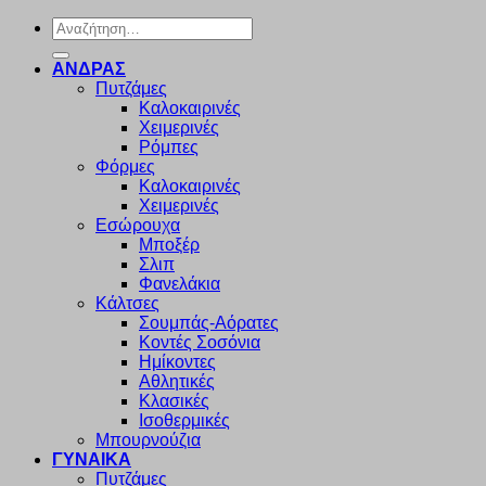
Αναζήτηση
για:
ΑΝΔΡΑΣ
Πυτζάμες
Καλοκαιρινές
Χειμερινές
Ρόμπες
Φόρμες
Καλοκαιρινές
Χειμερινές
Εσώρουχα
Μποξέρ
Σλιπ
Φανελάκια
Κάλτσες
Σουμπάς-Αόρατες
Κοντές Σοσόνια
Ημίκοντες
Αθλητικές
Κλασικές
Ισοθερμικές
Μπουρνούζια
ΓΥΝΑΙΚΑ
Πυτζάμες