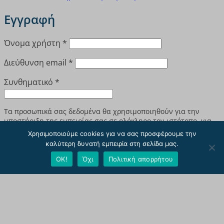
Εγγραφή
Απαιτείται
Όνομα χρήστη
*
Απαιτείται
Διεύθυνση email
*
Απαιτείται
Συνθηματικό
*
Τα προσωπικά σας δεδομένα θα χρησιμοποιηθούν για την
υποστήριξη της εμπειρίας σας σε ολόκληρο τον ιστότοπο, για
τη διαχείριση της πρόσβασης στο λογαριασμό σας και για
Χρησιμοποιούμε cookies για να σας προσφέρουμε την
άλλους σκοπούς που περιγράφονται στην
πολιτική απορρήτου
.
καλύτερη δυνατή εμπειρία στη σελίδα μας.
ΟΚ!
Όχι
Πολιτική απορρήτου
Εγγραφή