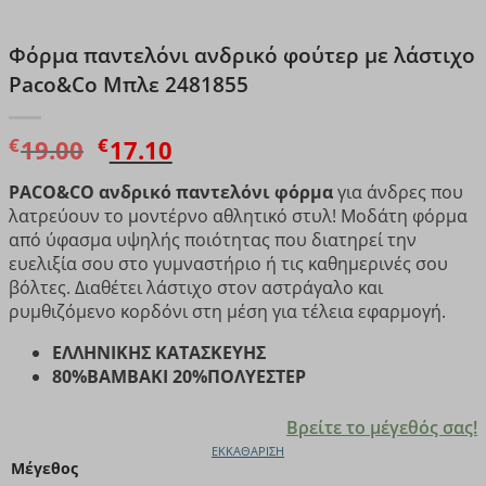
Φόρμα παντελόνι ανδρικό φούτερ με λάστιχο
Paco&Co Μπλε 2481855
Original
Η
€
€
19.00
17.10
price
τρέχουσα
PACO&CO ανδρικό παντελόνι φόρμα
για άνδρες που
was:
τιμή
λατρεύουν το μοντέρνο αθλητικό στυλ! Μοδάτη φόρμα
€19.00.
είναι:
από ύφασμα υψηλής ποιότητας που διατηρεί την
€17.10.
ευελιξία σου στο γυμναστήριο ή τις καθημερινές σου
βόλτες. Διαθέτει λάστιχο στον αστράγαλο και
ρυμθιζόμενο κορδόνι στη μέση για τέλεια εφαρμογή.
ΕΛΛΗΝΙΚΗΣ ΚΑΤΑΣΚΕΥΗΣ
80%ΒΑΜΒΑΚΙ 20%ΠΟΛΥΕΣΤΕΡ
Βρείτε το μέγεθός σας!
ΕΚΚΑΘΆΡΙΣΗ
Μέγεθος