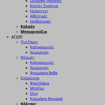
Σουμπάς-Αόρατες
Κοντές Σοσόνια
Ημίκοντες
Αθλητικές
Ισοθερμικές
Καλσόν
Μπουρνούζια
ΑΓΟΡΙ
Πυτζάμες
Καλοκαιρινές
Χειμερινές
Φόρμες
Καλοκαιρινές
Χειμερινές
Φορμάκια BeBe
Εσώρουχα
Φανελάκια
Μπόξερ
Σλιπ
Κορμάκια Βρεφικά
Κάλτσες