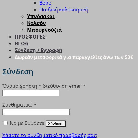
Bebe
Παιδική καλοκαιρινή
Υπνόσακοι
Καλσόν
Μπουρνούζια
ΠΡΟΣΦΟΡΕΣ
BLOG
Σύνδεση / Εγγραφή
Δωρεάν μεταφορικά για παραγγελίες άνω των 50€
Σύνδεση
Απαιτείται
Όνομα χρήστη ή διεύθυνση email
*
Απαιτείται
Συνθηματικό
*
Να με θυμάσαι
Σύνδεση
Χάσατε το συνθηματικό πρόσβασής σας;