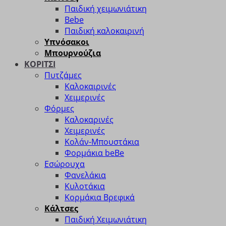
Παιδική χειμωνιάτικη
Bebe
Παιδική καλοκαιρινή
Υπνόσακοι
Μπουρνούζια
ΚΟΡΙΤΣΙ
Πυτζάμες
Καλοκαιρινές
Χειμερινές
Φόρμες
Καλοκαρινές
Χειμερινές
Κολάν-Μπουστάκια
Φορμάκια beBe
Εσώρουχα
Φανελάκια
Κυλοτάκια
Κορμάκια Βρεφικά
Κάλτσες
Παιδική Χειμωνιάτικη