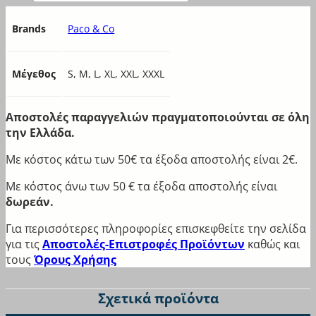
Joyce
Brands
Paco & Co
KOTA
Koyote
Lydia Creations
Μέγεθος
S, M, L, XL, XXL, XXXL
Mad Box
Mihra
Minerva
Αποστολές παραγγελιών πραγματοποιούνται σε όλη
Natura
την Ελλάδα.
Nina club
Με κόστος κάτω των 50€ τα έξοδα αποστολής είναι 2€.
Norddiva
Ox Socks
Με κόστος άνω των 50 € τα έξοδα αποστολής είναι
Paco & Co
δωρεάν.
Sara
Για περισσότερες πληροφορίες επισκεφθείτε την σελίδα
Sexen
για τις
Αποστολές-Επιστροφές Προϊόντων
καθώς και
Sloggi
τους
Όρους Χρήσης
STEP
Tender
Σχετικά προϊόντα
Trendy
Vienetta