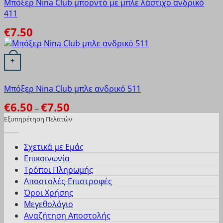
Μπόξερ Nina Club μπορντό με μπλε λάστιχο ανδρικό
411
€
7.50
Αυτό το προϊόν έχει πολλαπλές παραλλαγές. Οι επιλογές
+
Μπόξερ Nina Club μπλε ανδρικό 511
€
6.50
€
7.50
Price
–
range:
Εξυπηρέτηση Πελατών
€6.50
through
€7.50
Σχετικά με Εμάς
Επικοινωνία
Τρόποι Πληρωμής
Αποστολές-Επιστροφές
Όροι Χρήσης
Μεγεθολόγιο
Αναζήτηση Αποστολής