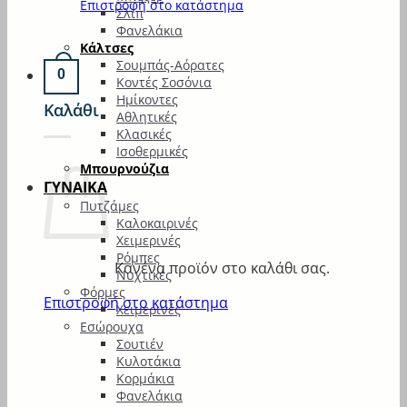
Επιστροφή στο κατάστημα
Σλιπ
Φανελάκια
Κάλτσες
Σουμπάς-Αόρατες
0
Κοντές Σοσόνια
Ημίκοντες
Καλάθι
Αθλητικές
Κλασικές
Ισοθερμικές
Μπουρνούζια
ΓΥΝΑΙΚΑ
Πυτζάμες
Καλοκαιρινές
Χειμερινές
Ρόμπες
Κανένα προϊόν στο καλάθι σας.
Νυχτικές
Φόρμες
Επιστροφή στο κατάστημα
Χειμερινές
Εσώρουχα
Σουτιέν
Κυλοτάκια
Κορμάκια
Φανελάκια