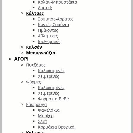
Κολάν-Μπουστάκια
Λαστέξ
Κάλτσες
Σουμπάς-Αόρατες
Κοντές Σοσόνια
Ημίκοντες
Αθλητικές
Ισοθερμικές
Καλσόν
Μπουρνούζια
ΑΓΟΡΙ
Πυτζάμες
Καλοκαιρινές
Χειμερινές
Φόρμες
Καλοκαιρινές
Χειμερινές
Φορμάκια BeBe
Εσώρουχα
Φανελάκια
Μπόξερ
Σλιπ
Κορμάκια Βρεφικά
Κάλτσες