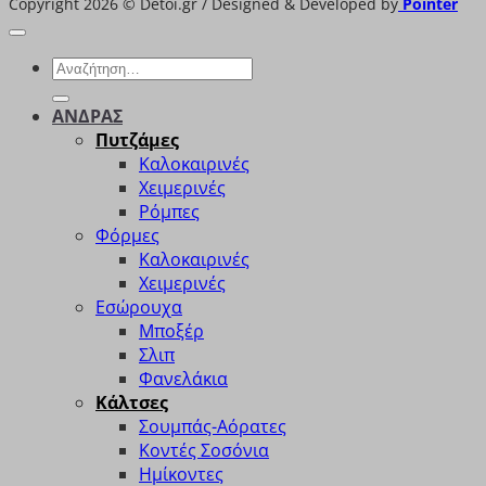
Copyright 2026 © Detoi.gr / Designed & Developed by
Pointer
Αναζήτηση
για:
ΑΝΔΡΑΣ
Πυτζάμες
Καλοκαιρινές
Χειμερινές
Ρόμπες
Φόρμες
Καλοκαιρινές
Χειμερινές
Εσώρουχα
Μποξέρ
Σλιπ
Φανελάκια
Κάλτσες
Σουμπάς-Αόρατες
Κοντές Σοσόνια
Ημίκοντες