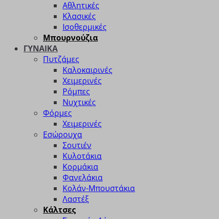
Αθλητικές
Κλασικές
Ισοθερμικές
Μπουρνούζια
ΓΥΝΑΙΚΑ
Πυτζάμες
Καλοκαιρινές
Χειμερινές
Ρόμπες
Νυχτικές
Φόρμες
Χειμερινές
Εσώρουχα
Σουτιέν
Κυλοτάκια
Κορμάκια
Φανελάκια
Κολάν-Μπουστάκια
Λαστέξ
Κάλτσες