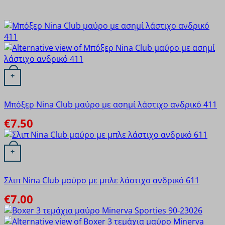
Vienetta Secret
Vtex socks
WALK
Xcode
ΓΙΩΤΑ
Αυτό το προϊόν έχει πολλαπλές παραλλαγές. Οι επιλογές
ΟΔΥΣΣΕΥ
+
Πουρνάρα
Μπόξερ Nina Club μαύρο με ασημί λάστιχο ανδρικό 411
€
7.50
Αυτό το προϊόν έχει πολλαπλές παραλλαγές. Οι επιλογές
+
Σλιπ Nina Club μαύρο με μπλε λάστιχο ανδρικό 611
€
7.00