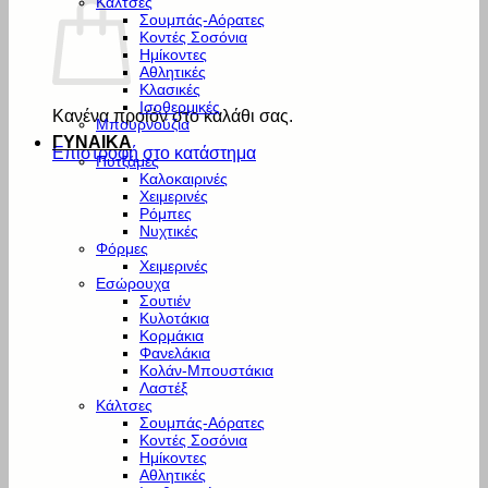
Κάλτσες
Σουμπάς-Αόρατες
Κοντές Σοσόνια
Ημίκοντες
Αθλητικές
Κλασικές
Ισοθερμικές
Κανένα προϊόν στο καλάθι σας.
Μπουρνούζια
ΓΥΝΑΙΚΑ
Επιστροφή στο κατάστημα
Πυτζάμες
Καλοκαιρινές
Χειμερινές
Ρόμπες
Νυχτικές
Φόρμες
Χειμερινές
Εσώρουχα
Σουτιέν
Κυλοτάκια
Κορμάκια
Φανελάκια
Κολάν-Μπουστάκια
Λαστέξ
Κάλτσες
Σουμπάς-Αόρατες
Κοντές Σοσόνια
Ημίκοντες
Αθλητικές