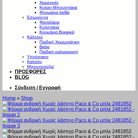
Χειμερινές
Κολάν-Μπουστάκια
Φορμάκια beBe
Εσώρουχα
Φανελάκια
Κυλοτάκια
Κορμάκια Βρεφικά
Κάλτσες
Παιδική Χειμωνιάτικη
Bebe
Παιδική καλοκαιρινή
Υπνόσακοι
Καλσόν
Μπουρνούζια
ΠΡΟΣΦΟΡΕΣ
BLOG
Σύνδεση / Εγγραφή
Home
»
Shop