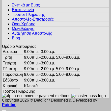
παραλλαγές.
στη
Σχετικά με Εμάς
Οι
σελίδα
Επικοινωνία
επιλογές
του
Τρόποι Πληρωμής
μπορούν
προϊόντος
Αποστολές-Επιστροφές
να
Όροι Χρήσης
επιλεγούν
στη
Μεγεθολόγιο
σελίδα
Αναζήτηση Αποστολής
του
Blog
προϊόντος
Ωράριο Λειτουργίας
Δευτέρα
9:00π.μ.–3:00μ.μ.
Τρίτη
9:00π.μ.–2:00μ.μ. 5:00–9:00μ.μ.
Τετάρτη
9:00π.μ.–3:00μ.μ.
Πέμπτη
9:00π.μ.–2:00μ.μ. 5:00–9:00μ.μ.
Παρασκευή
9:00π.μ.–2:00μ.μ. 5:00–9:00μ.μ.
Σάββατο
9:00π.μ.–3:00μ.μ.
Κυριακή
Κλειστά
Τρόποι Πληρωμής
Copyright 2026 © Detoi.gr / Designed & Developed by
Pointer