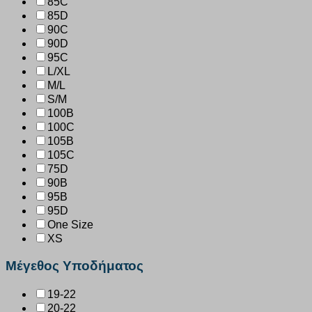
85C
85D
90C
90D
95C
L/XL
M/L
S/M
100B
100C
105B
105C
75D
90B
95B
95D
One Size
XS
Μέγεθος Υποδήματος
19-22
20-22