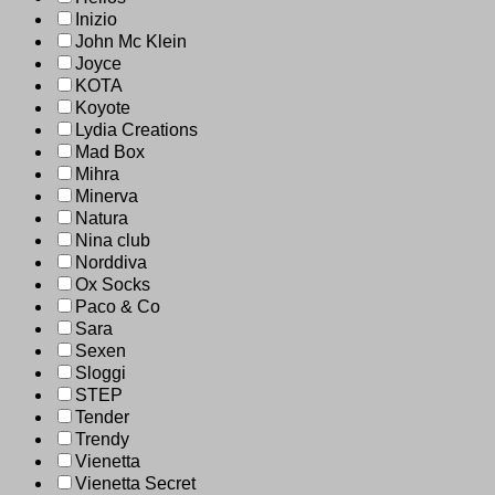
Inizio
John Mc Klein
Joyce
KOTA
Koyote
Lydia Creations
Mad Box
Mihra
Minerva
Natura
Nina club
Norddiva
Ox Socks
Paco & Co
Sara
Sexen
Sloggi
STEP
Tender
Trendy
Vienetta
Vienetta Secret