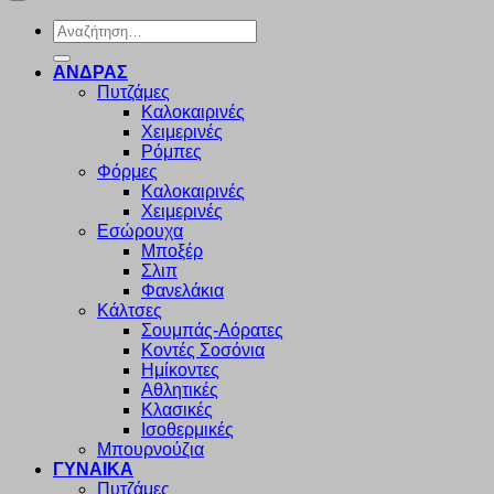
Αναζήτηση
για:
ΑΝΔΡΑΣ
Πυτζάμες
Καλοκαιρινές
Χειμερινές
Ρόμπες
Φόρμες
Καλοκαιρινές
Χειμερινές
Εσώρουχα
Μποξέρ
Σλιπ
Φανελάκια
Κάλτσες
Σουμπάς-Αόρατες
Κοντές Σοσόνια
Ημίκοντες
Αθλητικές
Κλασικές
Ισοθερμικές
Μπουρνούζια
ΓΥΝΑΙΚΑ
Πυτζάμες