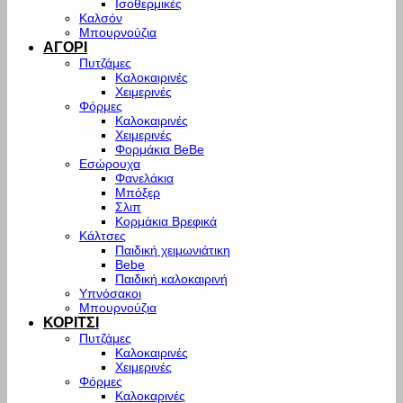
Ισοθερμικές
Καλσόν
Μπουρνούζια
ΑΓΟΡΙ
Πυτζάμες
Καλοκαιρινές
Χειμερινές
Φόρμες
Καλοκαιρινές
Χειμερινές
Φορμάκια BeBe
Εσώρουχα
Φανελάκια
Μπόξερ
Σλιπ
Κορμάκια Βρεφικά
Κάλτσες
Παιδική χειμωνιάτικη
Bebe
Παιδική καλοκαιρινή
Υπνόσακοι
Μπουρνούζια
ΚΟΡΙΤΣΙ
Πυτζάμες
Καλοκαιρινές
Χειμερινές
Φόρμες
Καλοκαρινές