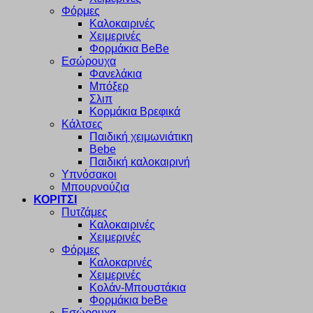
Φόρμες
Καλοκαιρινές
Χειμερινές
Φορμάκια BeBe
Εσώρουχα
Φανελάκια
Μπόξερ
Σλιπ
Κορμάκια Βρεφικά
Κάλτσες
Παιδική χειμωνιάτικη
Bebe
Παιδική καλοκαιρινή
Υπνόσακοι
Μπουρνούζια
ΚΟΡΙΤΣΙ
Πυτζάμες
Καλοκαιρινές
Χειμερινές
Φόρμες
Καλοκαρινές
Χειμερινές
Κολάν-Μπουστάκια
Φορμάκια beBe
Εσώρουχα