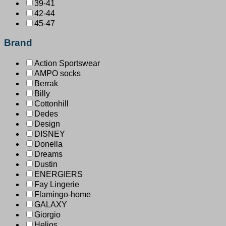
39-41
42-44
45-47
Brand
Action Sportswear
AMPO socks
Berrak
Billy
Cottonhill
Dedes
Design
DISNEY
Donella
Dreams
Dustin
ENERGIERS
Fay Lingerie
Flamingo-home
GALAXY
Giorgio
Helios