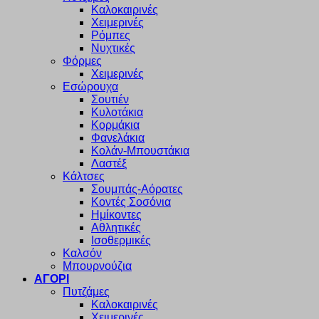
Καλοκαιρινές
Χειμερινές
Ρόμπες
Νυχτικές
Φόρμες
Χειμερινές
Εσώρουχα
Σουτιέν
Κυλοτάκια
Κορμάκια
Φανελάκια
Κολάν-Μπουστάκια
Λαστέξ
Κάλτσες
Σουμπάς-Αόρατες
Κοντές Σοσόνια
Ημίκοντες
Αθλητικές
Ισοθερμικές
Καλσόν
Μπουρνούζια
ΑΓΟΡΙ
Πυτζάμες
Καλοκαιρινές
Χειμερινές