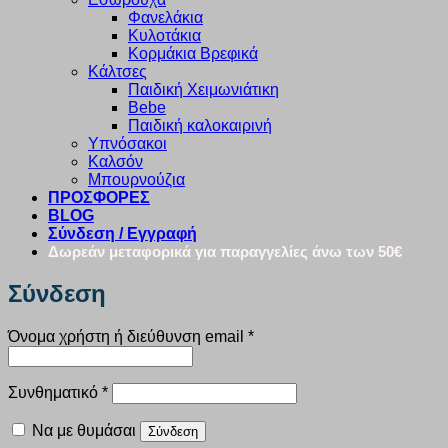
Φανελάκια
Κυλοτάκια
Κορμάκια Βρεφικά
Κάλτσες
Παιδική Χειμωνιάτικη
Bebe
Παιδική καλοκαιρινή
Υπνόσακοι
Καλσόν
Μπουρνούζια
ΠΡΟΣΦΟΡΕΣ
BLOG
Σύνδεση / Εγγραφή
Δωρεάν μεταφορικά για παραγγελίες άνω των 50€
Σύνδεση
Απαιτείται
Όνομα χρήστη ή διεύθυνση email
*
Απαιτείται
Συνθηματικό
*
Να με θυμάσαι
Σύνδεση