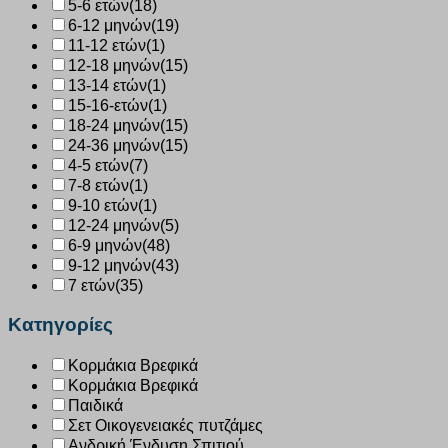
5-6 ετών
(18)
6-12 μηνών
(19)
11-12 ετών
(1)
12-18 μηνών
(15)
13-14 ετών
(1)
15-16-ετών
(1)
18-24 μηνών
(15)
24-36 μηνών
(15)
4-5 ετών
(7)
7-8 ετών
(1)
9-10 ετών
(1)
12-24 μηνών
(5)
6-9 μηνών
(48)
9-12 μηνών
(43)
7 ετών
(35)
Κατηγορίες
Κορμάκια Βρεφικά
Κορμάκια Βρεφικά
Παιδικά
Σετ Οικογενειακές πυτζάμες
Ανδρική Ένδυση Σπιτιού