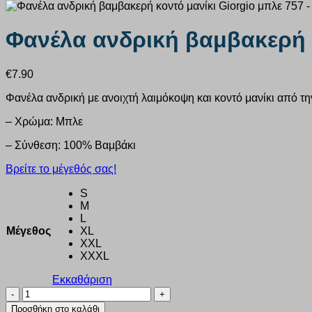
Φανέλα ανδρική βαμβακερή κ
€
7.90
Φανέλα ανδρική με ανοιχτή λαιμόκοψη και κοντό μανίκι από την
– Χρώμα: Μπλε
– Σύνθεση: 100% Βαμβάκι
Βρείτε το μέγεθός σας!
S
M
L
Μέγεθος
XL
XXL
XXXL
Εκκαθάριση
Φανέλα
ανδρική
Προσθήκη στο καλάθι