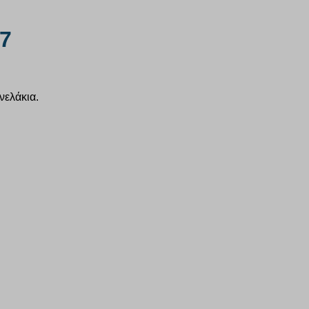
57
νελάκια.