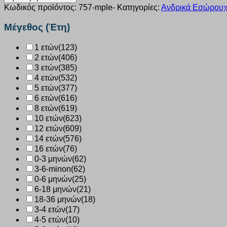
βαμβακερή
Κωδικός προϊόντος:
757-mple-
Κατηγορίες:
Ανδρικά Εσώρου
κοντό
μανίκι
Μέγεθος (Έτη)
Giorgio
μπλε
1 ετών
(123)
757
2 ετών
(406)
ποσότητα
3 ετών
(385)
4 ετών
(532)
5 ετών
(377)
6 ετών
(616)
8 ετών
(619)
10 ετών
(623)
12 ετών
(609)
14 ετών
(576)
16 ετών
(76)
0-3 μηνών
(62)
3-6-minon
(62)
0-6 μηνών
(25)
6-18 μηνών
(21)
18-36 μηνών
(18)
3-4 ετών
(17)
4-5 ετών
(10)