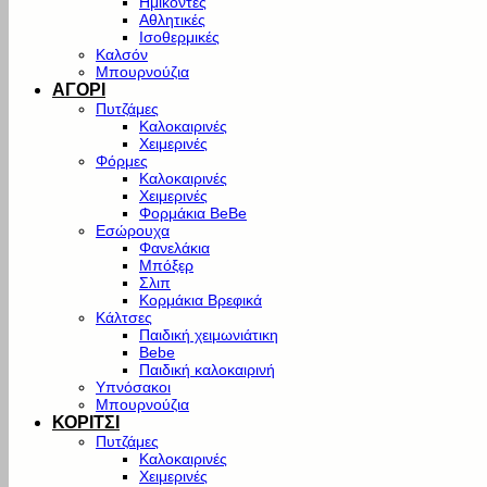
Ημίκοντες
Αθλητικές
Ισοθερμικές
Καλσόν
Μπουρνούζια
ΑΓΟΡΙ
Πυτζάμες
Καλοκαιρινές
Χειμερινές
Φόρμες
Καλοκαιρινές
Χειμερινές
Φορμάκια BeBe
Εσώρουχα
Φανελάκια
Μπόξερ
Σλιπ
Κορμάκια Βρεφικά
Κάλτσες
Παιδική χειμωνιάτικη
Bebe
Παιδική καλοκαιρινή
Υπνόσακοι
Μπουρνούζια
ΚΟΡΙΤΣΙ
Πυτζάμες
Καλοκαιρινές
Χειμερινές