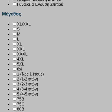
Γυναικεία Ένδυση Σπιτιού
Μέγεθος
XL/XXL
S
M
L
XL
XXL
XXXL
4XL
5XL
6xl
1 (έως 1 έτους)
2 (1-2 ετών)
3 (2-3 ετών)
4 (3-4 ετών)
5 (4-5 ετών)
75B
75C
80B