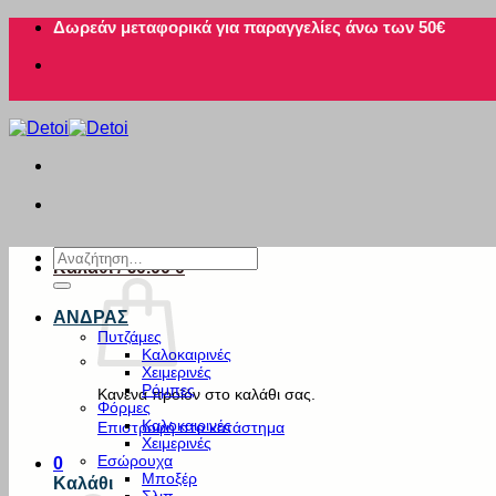
Μετάβαση
Δωρεάν μεταφορικά για παραγγελίες άνω των 50€
στο
περιεχόμενο
Αναζήτηση
Καλάθι /
€
0.00
0
για:
ΑΝΔΡΑΣ
Πυτζάμες
Καλοκαιρινές
Χειμερινές
Ρόμπες
Κανένα προϊόν στο καλάθι σας.
Φόρμες
Καλοκαιρινές
Επιστροφή στο κατάστημα
Χειμερινές
Εσώρουχα
0
Μποξέρ
Καλάθι