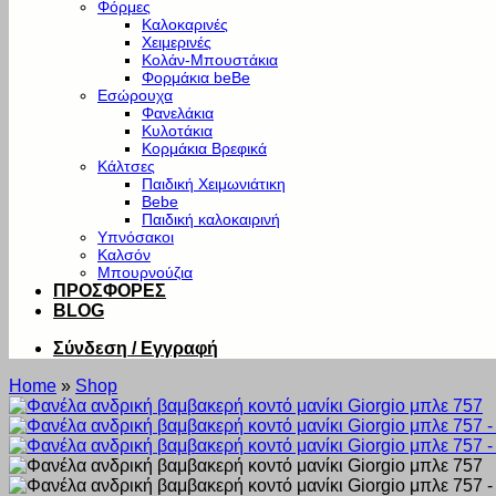
Φόρμες
Καλοκαρινές
Χειμερινές
Κολάν-Μπουστάκια
Φορμάκια beBe
Εσώρουχα
Φανελάκια
Κυλοτάκια
Κορμάκια Βρεφικά
Κάλτσες
Παιδική Χειμωνιάτικη
Bebe
Παιδική καλοκαιρινή
Υπνόσακοι
Καλσόν
Μπουρνούζια
ΠΡΟΣΦΟΡΕΣ
BLOG
Σύνδεση / Εγγραφή
Home
»
Shop