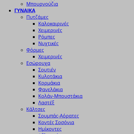
Μπουρνούζια
ΓΥΝΑΙΚΑ
Πυτζάμες
Καλοκαιρινές
Χειμερινές
Ρόμπες
Νυχτικές
Φόρμες
Χειμερινές
Εσώρουχα
Σουτιέν
Κυλοτάκια
Κορμάκια
Φανελάκια
Κολάν-Μπουστάκια
Λαστέξ
Κάλτσες
Σουμπάς-Αόρατες
Κοντές Σοσόνια
Ημίκοντες