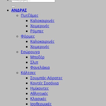
για:
ΑΝΔΡΑΣ
Πυτζάμες
Καλοκαιρινές
Χειμερινές
Ρόμπες
Φόρμες
Καλοκαιρινές
Χειμερινές
Εσώρουχα
Μποξέρ
Σλιπ
Φανελάκια
Κάλτσες
Σουμπάς-Αόρατες
Κοντές Σοσόνια
Ημίκοντες
Αθλητικές
Κλασικές
Ισοθερμικές