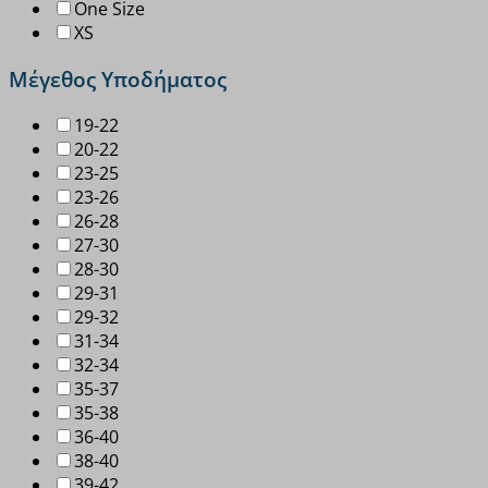
One Size
XS
Μέγεθος Υποδήματος
19-22
20-22
23-25
23-26
26-28
27-30
28-30
29-31
29-32
31-34
32-34
35-37
35-38
36-40
38-40
39-42