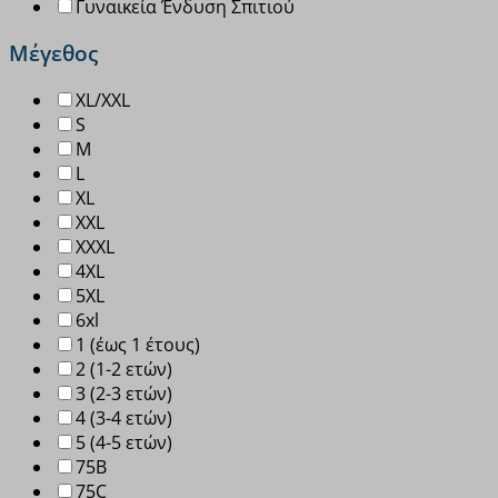
Γυναικεία Ένδυση Σπιτιού
Μέγεθος
XL/XXL
S
M
L
XL
XXL
XXXL
4XL
5XL
6xl
1 (έως 1 έτους)
2 (1-2 ετών)
3 (2-3 ετών)
4 (3-4 ετών)
5 (4-5 ετών)
75B
75C