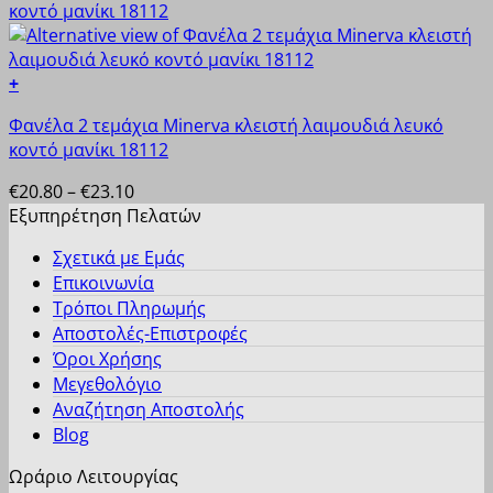
σελίδα
παραλλαγές.
του
Οι
προϊόντος
επιλογές
+
μπορούν
Αυτό
να
Φανέλα 2 τεμάχια Minerva κλειστή λαιμουδιά λευκό
το
επιλεγούν
κοντό μανίκι 18112
προϊόν
στη
έχει
Price
€
20.80
–
€
23.10
σελίδα
πολλαπλές
range:
Εξυπηρέτηση Πελατών
του
παραλλαγές.
€20.80
προϊόντος
Οι
Σχετικά με Εμάς
through
επιλογές
Επικοινωνία
€23.10
μπορούν
Τρόποι Πληρωμής
να
Αποστολές-Επιστροφές
επιλεγούν
Όροι Χρήσης
στη
Μεγεθολόγιο
σελίδα
Αναζήτηση Αποστολής
του
Blog
προϊόντος
Ωράριο Λειτουργίας