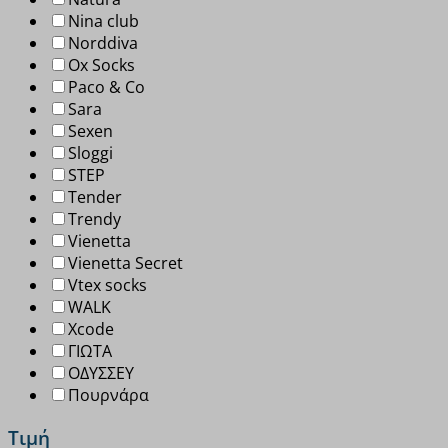
Nina club
Norddiva
Ox Socks
Paco & Co
Sara
Sexen
Sloggi
STEP
Tender
Trendy
Vienetta
Vienetta Secret
Vtex socks
WALK
Xcode
ΓΙΩΤΑ
ΟΔΥΣΣΕΥ
Πουρνάρα
Τιμή