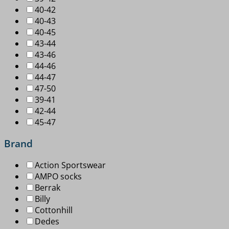
40-42
40-43
40-45
43-44
43-46
44-46
44-47
47-50
39-41
42-44
45-47
Brand
Action Sportswear
AMPO socks
Berrak
Billy
Cottonhill
Dedes