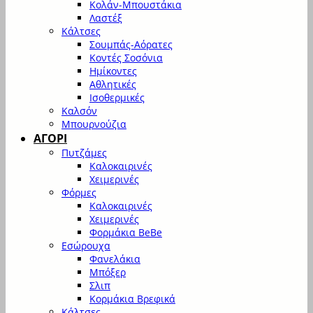
Κολάν-Μπουστάκια
Λαστέξ
Κάλτσες
Σουμπάς-Αόρατες
Κοντές Σοσόνια
Ημίκοντες
Αθλητικές
Ισοθερμικές
Καλσόν
Μπουρνούζια
ΑΓΟΡΙ
Πυτζάμες
Καλοκαιρινές
Χειμερινές
Φόρμες
Καλοκαιρινές
Χειμερινές
Φορμάκια BeBe
Εσώρουχα
Φανελάκια
Μπόξερ
Σλιπ
Κορμάκια Βρεφικά
Κάλτσες