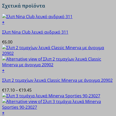
Σχετικά προϊόντα
+
Αυτό
Σλιπ Nina Club λευκό ανδρικό 311
το
προϊόν
€
6.00
έχει
πολλαπλές
παραλλαγές.
Οι
επιλογές
+
μπορούν
Αυτό
να
Σλιπ 2 τεμαχίων λευκά Classic Minerva με άνοιγμα 20902
το
επιλεγούν
προϊόν
Price
€
17.10
–
€
19.45
στη
έχει
range:
σελίδα
πολλαπλές
€17.10
του
παραλλαγές.
through
προϊόντος
Οι
€19.45
+
επιλογές