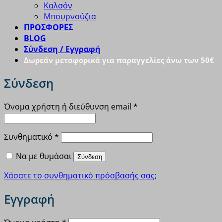
Καλσόν
Μπουρνούζια
ΠΡΟΣΦΟΡΕΣ
BLOG
Σύνδεση / Εγγραφή
Δωρεάν μεταφορικά για παραγγελίες άνω των 50€
Σύνδεση
Απαιτείται
Όνομα χρήστη ή διεύθυνση email
*
Απαιτείται
Συνθηματικό
*
Να με θυμάσαι
Σύνδεση
Χάσατε το συνθηματικό πρόσβασής σας;
Εγγραφή
Απαιτείται