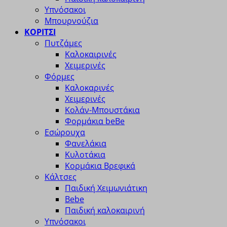
Υπνόσακοι
Μπουρνούζια
ΚΟΡΙΤΣΙ
Πυτζάμες
Καλοκαιρινές
Χειμερινές
Φόρμες
Καλοκαρινές
Χειμερινές
Κολάν-Μπουστάκια
Φορμάκια beBe
Εσώρουχα
Φανελάκια
Κυλοτάκια
Κορμάκια Βρεφικά
Κάλτσες
Παιδική Χειμωνιάτικη
Bebe
Παιδική καλοκαιρινή
Υπνόσακοι