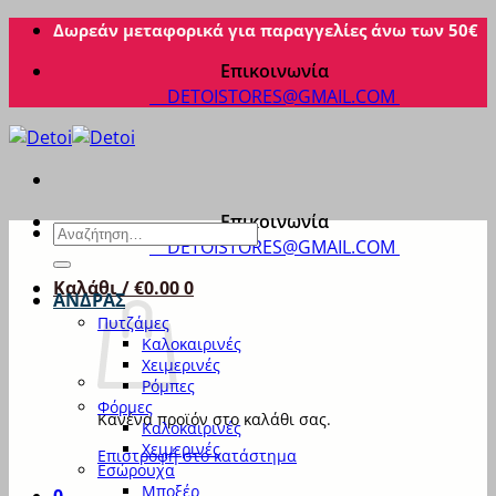
Μετάβαση
Δωρεάν μεταφορικά για παραγγελίες άνω των 50€
στο
Επικοινωνία
περιεχόμενο
DETOISTORES@GMAIL.COM
Επικοινωνία
Αναζήτηση
DETOISTORES@GMAIL.COM
για:
Καλάθι /
€
0.00
0
ΑΝΔΡΑΣ
Πυτζάμες
Καλοκαιρινές
Χειμερινές
Ρόμπες
Φόρμες
Κανένα προϊόν στο καλάθι σας.
Καλοκαιρινές
Χειμερινές
Επιστροφή στο κατάστημα
Εσώρουχα
Μποξέρ