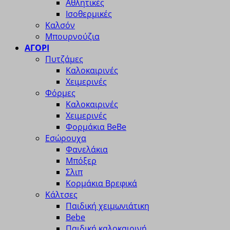
Αθλητικές
Ισοθερμικές
Καλσόν
Μπουρνούζια
ΑΓΟΡΙ
Πυτζάμες
Καλοκαιρινές
Χειμερινές
Φόρμες
Καλοκαιρινές
Χειμερινές
Φορμάκια BeBe
Εσώρουχα
Φανελάκια
Μπόξερ
Σλιπ
Κορμάκια Βρεφικά
Κάλτσες
Παιδική χειμωνιάτικη
Bebe
Παιδική καλοκαιρινή