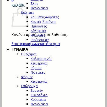
0
Σλιπ
Καλάθι
Φανελάκια
Κάλτσες
Σουμπάς-Αόρατες
Κοντές Σοσόνια
Ημίκοντες
Αθλητικές
Κανένα προϊόν στο καλάθι σας.
Κλασικές
Ισοθερμικές
Επιστροφή στο κατάστημα
Μπουρνούζια
ΓΥΝΑΙΚΑ
Πυτζάμες
Καλοκαιρινές
Χειμερινές
Ρόμπες
Νυχτικές
Φόρμες
Χειμερινές
Εσώρουχα
Σουτιέν
Κυλοτάκια
Κορμάκια
Φανελάκια