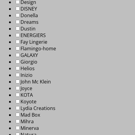
Design
DISNEY
Donella
Dreams
Dustin
ENERGIERS
Fay Lingerie
Flamingo-home
GALAXY
Giorgio
Helios
Inizio
John Mc Klein
Joyce
KOTA
Koyote
Lydia Creations
Mad Box
Mihra
Minerva
Natura