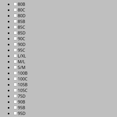
80B
80C
80D
85B
85C
85D
90C
90D
95C
L/XL
M/L
S/M
100B
100C
105B
105C
75D
90B
95B
95D