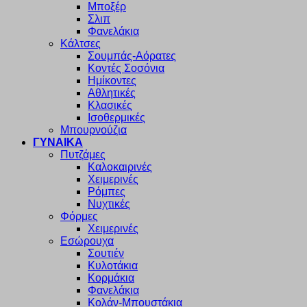
Μποξέρ
Σλιπ
Φανελάκια
Κάλτσες
Σουμπάς-Αόρατες
Κοντές Σοσόνια
Ημίκοντες
Αθλητικές
Κλασικές
Ισοθερμικές
Μπουρνούζια
ΓΥΝΑΙΚΑ
Πυτζάμες
Καλοκαιρινές
Χειμερινές
Ρόμπες
Νυχτικές
Φόρμες
Χειμερινές
Εσώρουχα
Σουτιέν
Κυλοτάκια
Κορμάκια
Φανελάκια
Κολάν-Μπουστάκια