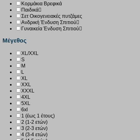
Κορμάκια Βρεφικά
Παιδικά
Σετ Οικογενειακές πυτζάμες
Ανδρική Ένδυση Σπιτιού
Γυναικεία Ένδυση Σπιτιού
Μέγεθος
XL/XXL
S
M
L
XL
XXL
XXXL
4XL
5XL
6xl
1 (έως 1 έτους)
2 (1-2 ετών)
3 (2-3 ετών)
4 (3-4 ετών)