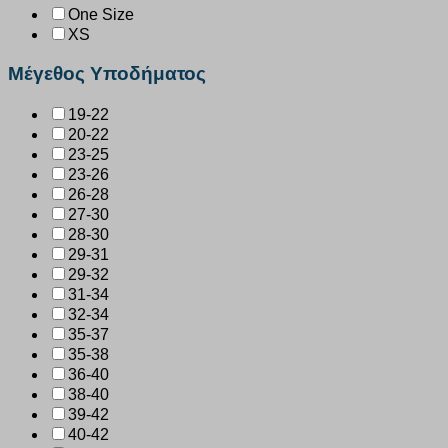
One Size
XS
Μέγεθος Υποδήματος
19-22
20-22
23-25
23-26
26-28
27-30
28-30
29-31
29-32
31-34
32-34
35-37
35-38
36-40
38-40
39-42
40-42