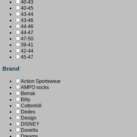
40-43
40-45
43-44
43-46
44-46
44-47
47-50
39-41
42-44
45-47
Brand
Action Sportswear
AMPO socks
Berrak
Billy
Cottonhill
Dedes
Design
DISNEY
Donella
Dreams