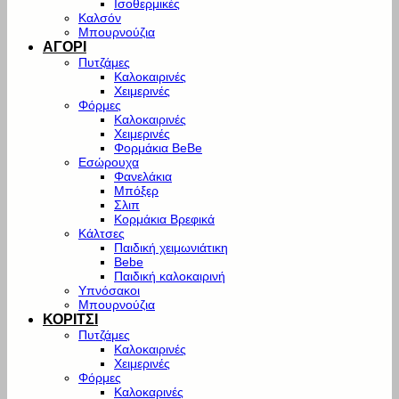
Ισοθερμικές
Καλσόν
Μπουρνούζια
ΑΓΟΡΙ
Πυτζάμες
Καλοκαιρινές
Χειμερινές
Φόρμες
Καλοκαιρινές
Χειμερινές
Φορμάκια BeBe
Εσώρουχα
Φανελάκια
Μπόξερ
Σλιπ
Κορμάκια Βρεφικά
Κάλτσες
Παιδική χειμωνιάτικη
Bebe
Παιδική καλοκαιρινή
Υπνόσακοι
Μπουρνούζια
ΚΟΡΙΤΣΙ
Πυτζάμες
Καλοκαιρινές
Χειμερινές
Φόρμες
Καλοκαρινές