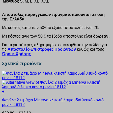
Μέγεθος
S, M, L, XL, XXL
Αποστολές παραγγελιών πραγματοποιούνται σε όλη
την Ελλάδα.
Με κόστος κάτω των 50€ τα έξοδα αποστολής είναι 2€.
Με κόστος άνω των 50 € τα έξοδα αποστολής είναι
δωρεάν.
Για περισσότερες πληροφορίες επισκεφθείτε την σελίδα για
τις
Αποστολές-Επιστροφές Προϊόντων
καθώς και τους
Όρους Χρήσης
Σχετικά προϊόντα
+
Αυτό
Φανέλα 2 τεμάχια Minerva κλειστή λαιμουδιά λευκό κοντό
το
μανίκι 18112
προϊόν
έχει
Price