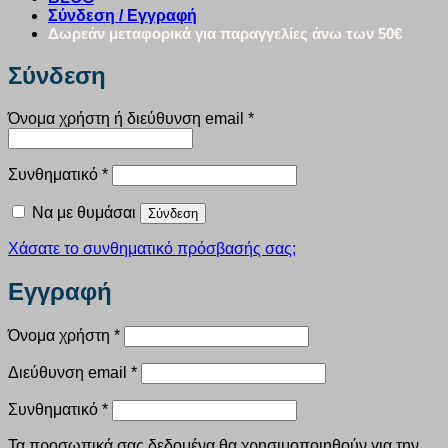
Σύνδεση / Εγγραφή
Δωρεάν μεταφορικά για παραγγελίες άνω των 50€
Σύνδεση
Απαιτείται
Όνομα χρήστη ή διεύθυνση email
*
Απαιτείται
Συνθηματικό
*
Να με θυμάσαι
Σύνδεση
Χάσατε το συνθηματικό πρόσβασής σας;
Εγγραφή
Απαιτείται
Όνομα χρήστη
*
Απαιτείται
Διεύθυνση email
*
Απαιτείται
Συνθηματικό
*
Τα προσωπικά σας δεδομένα θα χρησιμοποιηθούν για την