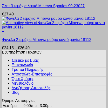
Αυτό
μπορούν
προϊόντος
Σλιπ 3 τεμάχια λευκά Minerva Sporties 90-23027
το
να
προϊόν
επιλεγούν
€
27.40
έχει
στη
πολλαπλές
σελίδα
παραλλαγές.
του
Οι
προϊόντος
+
επιλογές
Αυτό
μπορούν
Φανέλα 2 τεμάχια Minerva μαύρο κοντό μανίκι 18112
το
να
προϊόν
επιλεγούν
Price
€
24.15
–
€
26.40
έχει
στη
range:
Εξυπηρέτηση Πελατών
πολλαπλές
σελίδα
€24.15
παραλλαγές.
του
Σχετικά με Εμάς
through
Οι
προϊόντος
Επικοινωνία
€26.40
επιλογές
Τρόποι Πληρωμής
μπορούν
Αποστολές-Επιστροφές
να
Όροι Χρήσης
επιλεγούν
στη
Μεγεθολόγιο
σελίδα
Αναζήτηση Αποστολής
του
Blog
προϊόντος
Ωράριο Λειτουργίας
Δευτέρα
9:00π.μ.–3:00μ.μ.