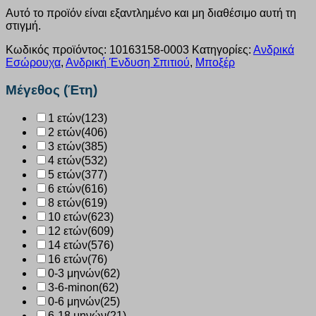
Αυτό το προϊόν είναι εξαντλημένο και μη διαθέσιμο αυτή τη
στιγμή.
Κωδικός προϊόντος:
10163158-0003
Κατηγορίες:
Ανδρικά
Εσώρουχα
,
Ανδρική Ένδυση Σπιτιού
,
Μποξέρ
Μέγεθος (Έτη)
1 ετών
(123)
2 ετών
(406)
3 ετών
(385)
4 ετών
(532)
5 ετών
(377)
6 ετών
(616)
8 ετών
(619)
10 ετών
(623)
12 ετών
(609)
14 ετών
(576)
16 ετών
(76)
0-3 μηνών
(62)
3-6-minon
(62)
0-6 μηνών
(25)
6-18 μηνών
(21)