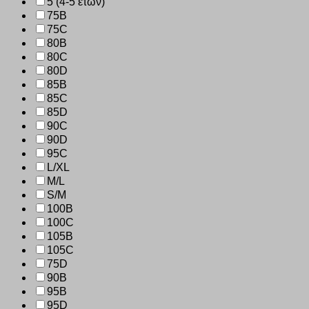
5 (4-5 ετών)
75B
75C
80B
80C
80D
85B
85C
85D
90C
90D
95C
L/XL
M/L
S/M
100B
100C
105B
105C
75D
90B
95B
95D