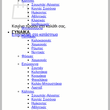
Κάλτσες
Σουμπάς-Αόρατες
Κοντές Σοσόνια
Ημίκοντες
Αθλητικές
Κλασικές
Ισοθερμικές
Κανένα προϊόν στο καλάθι σας.
Μπουρνούζια
ΓΥΝΑΙΚΑ
Επιστροφή στο κατάστημα
Πυτζάμες
Καλοκαιρινές
Χειμερινές
Ρόμπες
Νυχτικές
Φόρμες
Χειμερινές
Εσώρουχα
Σουτιέν
Κυλοτάκια
Κορμάκια
Φανελάκια
Κολάν-Μπουστάκια
Λαστέξ
Κάλτσες
Σουμπάς-Αόρατες
Κοντές Σοσόνια
Ημίκοντες
Αθλητικές