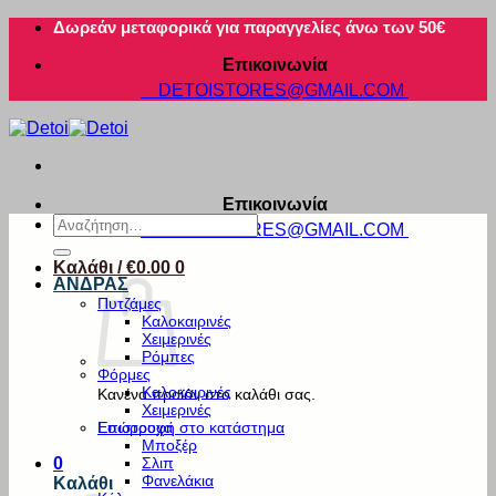
Μετάβαση
Δωρεάν μεταφορικά για παραγγελίες άνω των 50€
στο
Επικοινωνία
περιεχόμενο
DETOISTORES@GMAIL.COM
Επικοινωνία
Αναζήτηση
DETOISTORES@GMAIL.COM
για:
Καλάθι /
€
0.00
0
ΑΝΔΡΑΣ
Πυτζάμες
Καλοκαιρινές
Χειμερινές
Ρόμπες
Φόρμες
Καλοκαιρινές
Κανένα προϊόν στο καλάθι σας.
Χειμερινές
Εσώρουχα
Επιστροφή στο κατάστημα
Μποξέρ
Σλιπ
0
Φανελάκια
Καλάθι