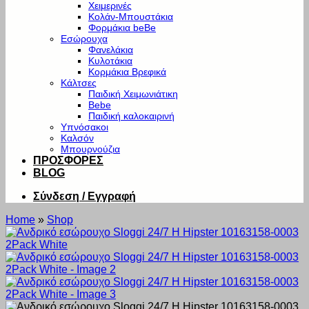
Χειμερινές
Κολάν-Μπουστάκια
Φορμάκια beBe
Εσώρουχα
Φανελάκια
Κυλοτάκια
Κορμάκια Βρεφικά
Κάλτσες
Παιδική Χειμωνιάτικη
Bebe
Παιδική καλοκαιρινή
Υπνόσακοι
Καλσόν
Μπουρνούζια
ΠΡΟΣΦΟΡΕΣ
BLOG
Σύνδεση / Εγγραφή
Home
»
Shop