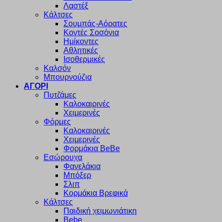
Λαστέξ
Κάλτσες
Σουμπάς-Αόρατες
Κοντές Σοσόνια
Ημίκοντες
Αθλητικές
Ισοθερμικές
Καλσόν
Μπουρνούζια
ΑΓΟΡΙ
Πυτζάμες
Καλοκαιρινές
Χειμερινές
Φόρμες
Καλοκαιρινές
Χειμερινές
Φορμάκια BeBe
Εσώρουχα
Φανελάκια
Μπόξερ
Σλιπ
Κορμάκια Βρεφικά
Κάλτσες
Παιδική χειμωνιάτικη
Bebe