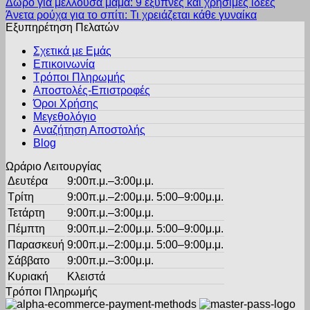
Δώρο για μέλλουσα μαμά: 9 έξυπνες και χρήσιμες ιδέες
Άνετα ρούχα για το σπίτι: Τι χρειάζεται κάθε γυναίκα
Εξυπηρέτηση Πελατών
Σχετικά με Εμάς
Επικοινωνία
Τρόποι Πληρωμής
Αποστολές-Επιστροφές
Όροι Χρήσης
Μεγεθολόγιο
Αναζήτηση Αποστολής
Blog
Ωράριο Λειτουργίας
Δευτέρα
9:00π.μ.–3:00μ.μ.
Τρίτη
9:00π.μ.–2:00μ.μ. 5:00–9:00μ.μ.
Τετάρτη
9:00π.μ.–3:00μ.μ.
Πέμπτη
9:00π.μ.–2:00μ.μ. 5:00–9:00μ.μ.
Παρασκευή
9:00π.μ.–2:00μ.μ. 5:00–9:00μ.μ.
Σάββατο
9:00π.μ.–3:00μ.μ.
Κυριακή
Κλειστά
Τρόποι Πληρωμής