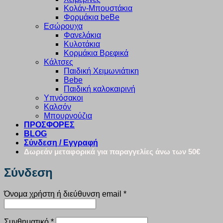
Κολάν-Μπουστάκια
Φορμάκια beBe
Εσώρουχα
Φανελάκια
Κυλοτάκια
Κορμάκια Βρεφικά
Κάλτσες
Παιδική Χειμωνιάτικη
Bebe
Παιδική καλοκαιρινή
Υπνόσακοι
Καλσόν
Μπουρνούζια
ΠΡΟΣΦΟΡΕΣ
BLOG
Σύνδεση / Εγγραφή
Δωρεάν μεταφορικά για παραγγελίες άνω των 50€
Σύνδεση
Απαιτείται
Όνομα χρήστη ή διεύθυνση email
*
Απαιτείται
Συνθηματικό
*