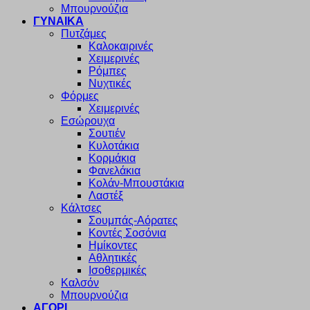
Μπουρνούζια
ΓΥΝΑΙΚΑ
Πυτζάμες
Καλοκαιρινές
Χειμερινές
Ρόμπες
Νυχτικές
Φόρμες
Χειμερινές
Εσώρουχα
Σουτιέν
Κυλοτάκια
Κορμάκια
Φανελάκια
Κολάν-Μπουστάκια
Λαστέξ
Κάλτσες
Σουμπάς-Αόρατες
Κοντές Σοσόνια
Ημίκοντες
Αθλητικές
Ισοθερμικές
Καλσόν
Μπουρνούζια
ΑΓΟΡΙ