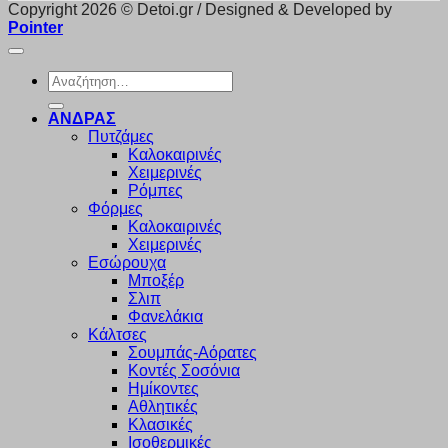
Copyright 2026 © Detoi.gr / Designed & Developed by
Pointer
Αναζήτηση
για:
ΑΝΔΡΑΣ
Πυτζάμες
Καλοκαιρινές
Χειμερινές
Ρόμπες
Φόρμες
Καλοκαιρινές
Χειμερινές
Εσώρουχα
Μποξέρ
Σλιπ
Φανελάκια
Κάλτσες
Σουμπάς-Αόρατες
Κοντές Σοσόνια
Ημίκοντες
Αθλητικές
Κλασικές
Ισοθερμικές