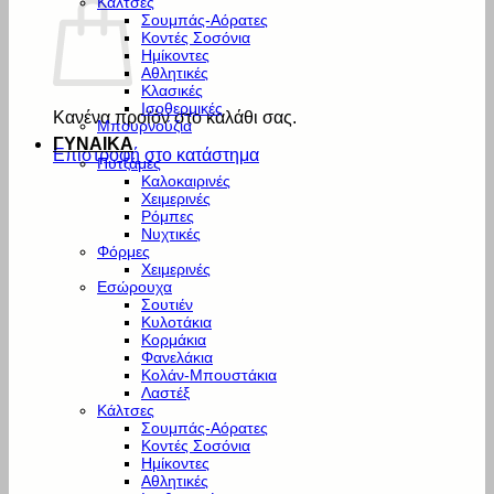
Κάλτσες
Σουμπάς-Αόρατες
Κοντές Σοσόνια
Ημίκοντες
Αθλητικές
Κλασικές
Ισοθερμικές
Κανένα προϊόν στο καλάθι σας.
Μπουρνούζια
ΓΥΝΑΙΚΑ
Επιστροφή στο κατάστημα
Πυτζάμες
Καλοκαιρινές
Χειμερινές
Ρόμπες
Νυχτικές
Φόρμες
Χειμερινές
Εσώρουχα
Σουτιέν
Κυλοτάκια
Κορμάκια
Φανελάκια
Κολάν-Μπουστάκια
Λαστέξ
Κάλτσες
Σουμπάς-Αόρατες
Κοντές Σοσόνια
Ημίκοντες
Αθλητικές