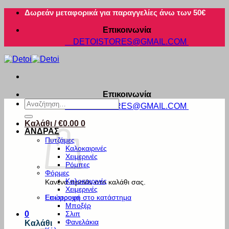
Μετάβαση
Δωρεάν μεταφορικά για παραγγελίες άνω των 50€
στο
Επικοινωνία
περιεχόμενο
DETOISTORES@GMAIL.COM
Επικοινωνία
Αναζήτηση
DETOISTORES@GMAIL.COM
για:
Καλάθι /
€
0.00
0
ΑΝΔΡΑΣ
Πυτζάμες
Καλοκαιρινές
Χειμερινές
Ρόμπες
Φόρμες
Καλοκαιρινές
Κανένα προϊόν στο καλάθι σας.
Χειμερινές
Εσώρουχα
Επιστροφή στο κατάστημα
Μποξέρ
Σλιπ
0
Φανελάκια
Καλάθι