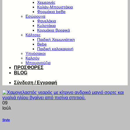
Χειμερινές
Κολάν-Μπουστάκια
Φορμάκια beBe
Εσώρουχα
Φανελάκια
Κυλοτάκια
Κορμάκια Βρεφικά
Κάλτσες
Παιδική Χειμωνιάτικη
Bebe
Παιδική καλοκαιρινή
Υπνόσακοι
Καλσόν
Μπουρνούζια
ΠΡΟΣΦΟΡΕΣ
BLOG
Σύνδεση / Εγγραφή
09
Ιούλ
Style