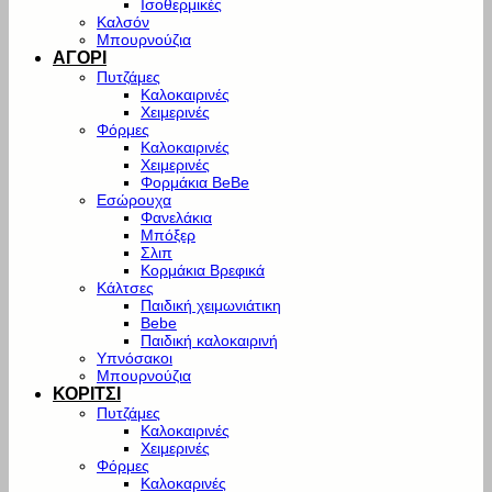
Ισοθερμικές
Καλσόν
Μπουρνούζια
ΑΓΟΡΙ
Πυτζάμες
Καλοκαιρινές
Χειμερινές
Φόρμες
Καλοκαιρινές
Χειμερινές
Φορμάκια BeBe
Εσώρουχα
Φανελάκια
Μπόξερ
Σλιπ
Κορμάκια Βρεφικά
Κάλτσες
Παιδική χειμωνιάτικη
Bebe
Παιδική καλοκαιρινή
Υπνόσακοι
Μπουρνούζια
ΚΟΡΙΤΣΙ
Πυτζάμες
Καλοκαιρινές
Χειμερινές
Φόρμες
Καλοκαρινές