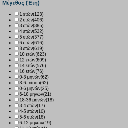
Μέγεθος (Έτη)
ροζ
2625109
1 ετών
(123)
ποσότητα
2 ετών
(406)
3 ετών
(385)
4 ετών
(532)
5 ετών
(377)
6 ετών
(616)
8 ετών
(619)
10 ετών
(623)
12 ετών
(609)
14 ετών
(576)
16 ετών
(76)
0-3 μηνών
(62)
3-6-minon
(62)
0-6 μηνών
(25)
6-18 μηνών
(21)
18-36 μηνών
(18)
3-4 ετών
(17)
4-5 ετών
(10)
5-6 ετών
(18)
6-12 μηνών
(19)