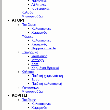
Ημίκοντες
Αθλητικές
Ισοθερμικές
Καλσόν
Μπουρνούζια
ΑΓΟΡΙ
Πυτζάμες
Καλοκαιρινές
Χειμερινές
Φόρμες
Καλοκαιρινές
Χειμερινές
Φορμάκια BeBe
Εσώρουχα
Φανελάκια
Μπόξερ
Σλιπ
Κορμάκια Βρεφικά
Κάλτσες
Παιδική χειμωνιάτικη
Bebe
Παιδική καλοκαιρινή
Υπνόσακοι
Μπουρνούζια
ΚΟΡΙΤΣΙ
Πυτζάμες
Καλοκαιρινές
Χειμερινές