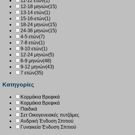
11-12 ετών
(1)
12-18 μηνών
(15)
13-14 ετών
(1)
15-16-ετών
(1)
18-24 μηνών
(15)
24-36 μηνών
(15)
4-5 ετών
(7)
7-8 ετών
(1)
9-10 ετών
(1)
12-24 μηνών
(5)
6-9 μηνών
(48)
9-12 μηνών
(43)
7 ετών
(35)
Κατηγορίες
Κορμάκια Βρεφικά
Κορμάκια Βρεφικά
Παιδικά
Σετ Οικογενειακές πυτζάμες
Ανδρική Ένδυση Σπιτιού
Γυναικεία Ένδυση Σπιτιού