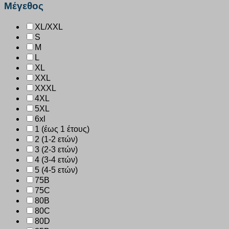
Μέγεθος
XL/XXL
S
M
L
XL
XXL
XXXL
4XL
5XL
6xl
1 (έως 1 έτους)
2 (1-2 ετών)
3 (2-3 ετών)
4 (3-4 ετών)
5 (4-5 ετών)
75B
75C
80B
80C
80D