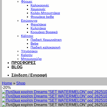
Φόρμες
Καλοκαρινές
Χειμερινές
Κολάν-Μπουστάκια
Φορμάκια beBe
Εσώρουχα
Φανελάκια
Κυλοτάκια
Κορμάκια Βρεφικά
Κάλτσες
Παιδική Χειμωνιάτικη
Bebe
Παιδική καλοκαιρινή
Υπνόσακοι
Καλσόν
Μπουρνούζια
ΠΡΟΣΦΟΡΕΣ
BLOG
Σύνδεση / Εγγραφή
Home
»
Shop
-20%