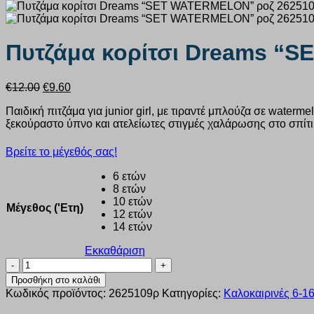
Πυτζάμα κορίτσι Dreams “
Original
Η
€
12.00
€
9.60
price
τρέχουσα
Παιδική πιτζάμα για junior girl, με τιραντέ μπλούζα σε water
was:
τιμή
ξεκούραστο ύπνο και ατελείωτες στιγμές χαλάρωσης στο σπίτι. 
€12.00.
είναι:
€9.60.
Βρείτε το μέγεθός σας!
6 ετών
8 ετών
10 ετών
Μέγεθος ('Ετη)
12 ετών
14 ετών
Εκκαθάριση
Πυτζάμα
κορίτσι
Προσθήκη στο καλάθι
Dreams
Κωδικός προϊόντος:
2625109ρ
Κατηγορίες:
Καλοκαιρινές 6-1
“SET
WATERMELON”