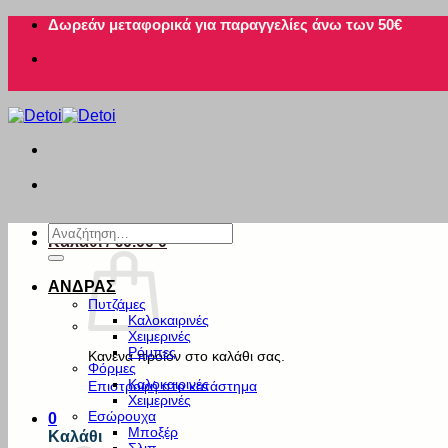
Μετάβαση
Δωρεάν μεταφορικά για παραγγελίες άνω των 50€
στο
περιεχόμενο
Αναζήτηση
Καλάθι /
€
0.00
0
για:
ΑΝΔΡΑΣ
Πυτζάμες
Καλοκαιρινές
Χειμερινές
Ρόμπες
Κανένα προϊόν στο καλάθι σας.
Φόρμες
Καλοκαιρινές
Επιστροφή στο κατάστημα
Χειμερινές
Εσώρουχα
0
Μποξέρ
Καλάθι