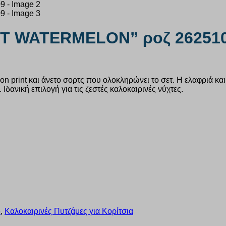
SET WATERMELON” ροζ 26251
melon print και άνετο σορτς που ολοκληρώνει το σετ. Η ελαφριά 
Ιδανική επιλογή για τις ζεστές καλοκαιρινές νύχτες.
6
,
Καλοκαιρινές Πυτζάμες για Κορίτσια