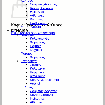
Κάλτσες
Σουμπάς-Αόρατες
Κοντές Σοσόνια
Ημίκοντες
Αθλητικές
Κλασικές
Ισοθερμικές
Κανένα προϊόν στο καλάθι σας.
Μπουρνούζια
ΓΥΝΑΙΚΑ
Επιστροφή στο κατάστημα
Πυτζάμες
Καλοκαιρινές
Χειμερινές
Ρόμπες
Νυχτικές
Φόρμες
Χειμερινές
Εσώρουχα
Σουτιέν
Κυλοτάκια
Κορμάκια
Φανελάκια
Κολάν-Μπουστάκια
Λαστέξ
Κάλτσες
Σουμπάς-Αόρατες
Κοντές Σοσόνια
Ημίκοντες
Αθλητικές