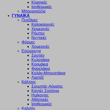
Κλασικές
Ισοθερμικές
Μπουρνούζια
ΓΥΝΑΙΚΑ
Πυτζάμες
Καλοκαιρινές
Χειμερινές
Ρόμπες
Νυχτικές
Φόρμες
Χειμερινές
Εσώρουχα
Σουτιέν
Κυλοτάκια
Κορμάκια
Φανελάκια
Κολάν-Μπουστάκια
Λαστέξ
Κάλτσες
Σουμπάς-Αόρατες
Κοντές Σοσόνια
Ημίκοντες
Αθλητικές
Ισοθερμικές
Καλσόν