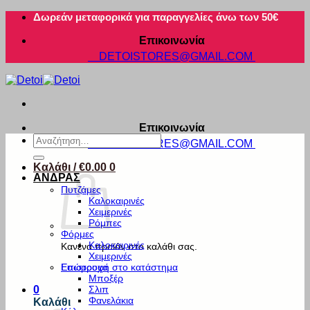
Μετάβαση
Δωρεάν μεταφορικά για παραγγελίες άνω των 50€
στο
Επικοινωνία
περιεχόμενο
DETOISTORES@GMAIL.COM
Επικοινωνία
Αναζήτηση
DETOISTORES@GMAIL.COM
για:
Καλάθι /
€
0.00
0
ΑΝΔΡΑΣ
Πυτζάμες
Καλοκαιρινές
Χειμερινές
Ρόμπες
Φόρμες
Καλοκαιρινές
Κανένα προϊόν στο καλάθι σας.
Χειμερινές
Εσώρουχα
Επιστροφή στο κατάστημα
Μποξέρ
Σλιπ
0
Φανελάκια
Καλάθι