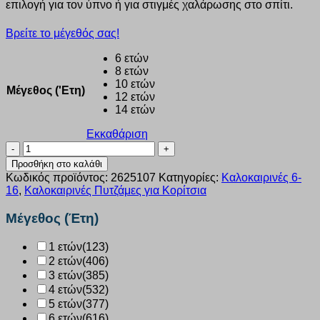
επιλογή για τον ύπνο ή για στιγμές χαλάρωσης στο σπίτι.
Βρείτε το μέγεθός σας!
6 ετών
8 ετών
10 ετών
Μέγεθος ('Ετη)
12 ετών
14 ετών
Εκκαθάριση
Πυτζάμα
κορίτσι
Προσθήκη στο καλάθι
Dreams
Κωδικός προϊόντος:
2625107
Κατηγορίες:
Καλοκαιρινές 6-
“SET
16
,
Καλοκαιρινές Πυτζάμες για Κορίτσια
SUMMER
ALLOVER”
Μέγεθος (Έτη)
κοραλι
2625107
1 ετών
(123)
ποσότητα
2 ετών
(406)
3 ετών
(385)
4 ετών
(532)
5 ετών
(377)
6 ετών
(616)