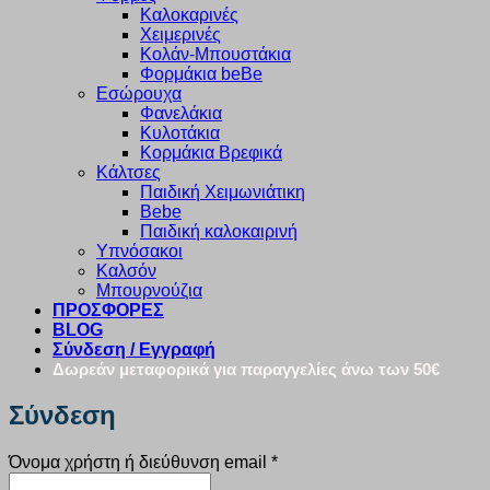
Καλοκαρινές
Χειμερινές
Κολάν-Μπουστάκια
Φορμάκια beBe
Εσώρουχα
Φανελάκια
Κυλοτάκια
Κορμάκια Βρεφικά
Κάλτσες
Παιδική Χειμωνιάτικη
Bebe
Παιδική καλοκαιρινή
Υπνόσακοι
Καλσόν
Μπουρνούζια
ΠΡΟΣΦΟΡΕΣ
BLOG
Σύνδεση / Εγγραφή
Δωρεάν μεταφορικά για παραγγελίες άνω των 50€
Σύνδεση
Απαιτείται
Όνομα χρήστη ή διεύθυνση email
*