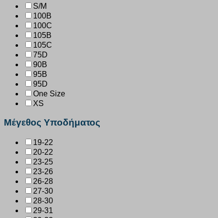
S/M
100B
100C
105B
105C
75D
90B
95B
95D
One Size
XS
Μέγεθος Υποδήματος
19-22
20-22
23-25
23-26
26-28
27-30
28-30
29-31