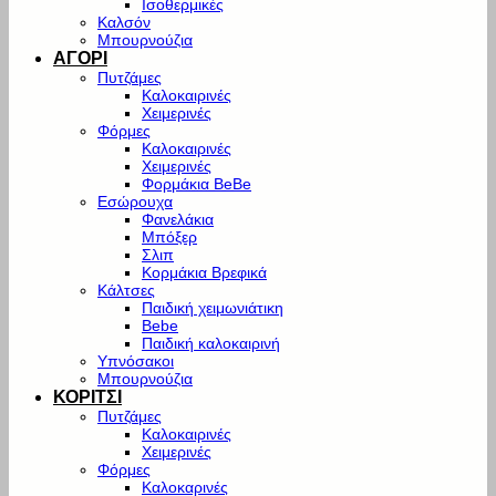
Ισοθερμικές
Καλσόν
Μπουρνούζια
ΑΓΟΡΙ
Πυτζάμες
Καλοκαιρινές
Χειμερινές
Φόρμες
Καλοκαιρινές
Χειμερινές
Φορμάκια BeBe
Εσώρουχα
Φανελάκια
Μπόξερ
Σλιπ
Κορμάκια Βρεφικά
Κάλτσες
Παιδική χειμωνιάτικη
Bebe
Παιδική καλοκαιρινή
Υπνόσακοι
Μπουρνούζια
ΚΟΡΙΤΣΙ
Πυτζάμες
Καλοκαιρινές
Χειμερινές
Φόρμες
Καλοκαρινές