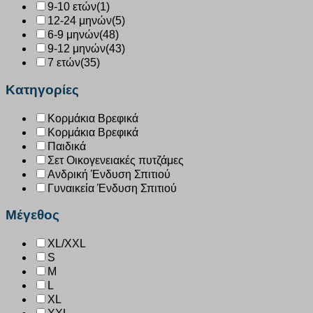
9-10 ετών
(1)
12-24 μηνών
(5)
6-9 μηνών
(48)
9-12 μηνών
(43)
7 ετών
(35)
Κατηγορίες
Κορμάκια Βρεφικά
Κορμάκια Βρεφικά
Παιδικά
Σετ Οικογενειακές πυτζάμες
Ανδρική Ένδυση Σπιτιού
Γυναικεία Ένδυση Σπιτιού
Μέγεθος
XL/XXL
S
M
L
XL