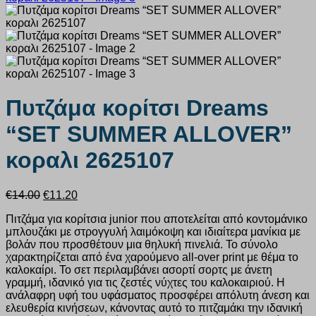
Πυτζάμα κορίτσι Dreams
“SET SUMMER ALLOVER”
κοραλι 2625107
Original
Η
€
14.00
€
11.20
price
τρέχουσα
Πιτζάμα για κορίτσια junior που αποτελείται από κοντομάνικο
was:
τιμή
μπλουζάκι με στρογγυλή λαιμόκοψη και ιδιαίτερα μανίκια με
€14.00.
είναι:
βολάν που προσθέτουν μια θηλυκή πινελιά. Το σύνολο
€11.20.
χαρακτηρίζεται από ένα χαρούμενο all-over print με θέμα το
καλοκαίρι. Το σετ περιλαμβάνει ασορτί σορτς με άνετη
γραμμή, ιδανικό για τις ζεστές νύχτες του καλοκαιριού. Η
ανάλαφρη υφή του υφάσματος προσφέρει απόλυτη άνεση και
ελευθερία κινήσεων, κάνοντας αυτό το πιτζαμάκι την ιδανική