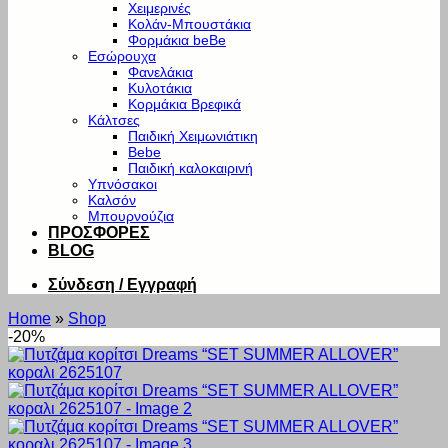
Χειμερινές
Κολάν-Μπουστάκια
Φορμάκια beBe
Εσώρουχα
Φανελάκια
Κυλοτάκια
Κορμάκια Βρεφικά
Κάλτσες
Παιδική Χειμωνιάτικη
Bebe
Παιδική καλοκαιρινή
Υπνόσακοι
Καλσόν
Μπουρνούζια
ΠΡΟΣΦΟΡΕΣ
BLOG
Σύνδεση / Εγγραφή
Home
»
Shop
-20%