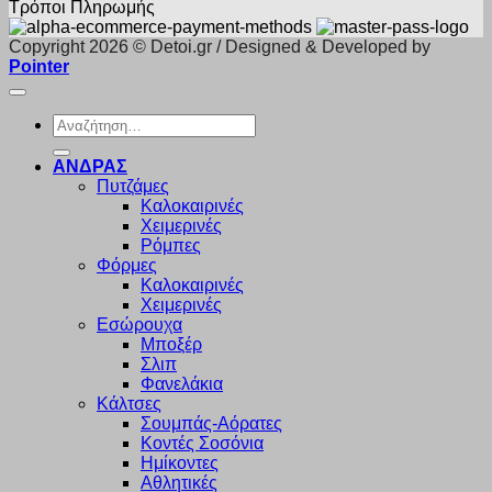
Τρόποι Πληρωμής
Copyright 2026 © Detoi.gr / Designed & Developed by
Pointer
Αναζήτηση
για:
ΑΝΔΡΑΣ
Πυτζάμες
Καλοκαιρινές
Χειμερινές
Ρόμπες
Φόρμες
Καλοκαιρινές
Χειμερινές
Εσώρουχα
Μποξέρ
Σλιπ
Φανελάκια
Κάλτσες
Σουμπάς-Αόρατες
Κοντές Σοσόνια
Ημίκοντες
Αθλητικές