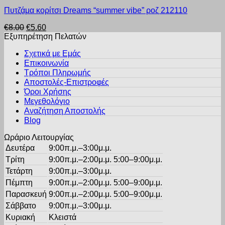
Αυτό
μπορούν
Πυτζάμα κορίτσι Dreams “summer vibe” ροζ 212110
το
να
προϊόν
επιλεγούν
Original
Η
€
8.00
€
5.60
έχει
στη
price
τρέχουσα
Εξυπηρέτηση Πελατών
πολλαπλές
σελίδα
was:
τιμή
παραλλαγές.
του
Σχετικά με Εμάς
€8.00.
είναι:
Οι
προϊόντος
Επικοινωνία
€5.60.
επιλογές
Τρόποι Πληρωμής
μπορούν
Αποστολές-Επιστροφές
να
Όροι Χρήσης
επιλεγούν
στη
Μεγεθολόγιο
σελίδα
Αναζήτηση Αποστολής
του
Blog
προϊόντος
Ωράριο Λειτουργίας
Δευτέρα
9:00π.μ.–3:00μ.μ.
Τρίτη
9:00π.μ.–2:00μ.μ. 5:00–9:00μ.μ.
Τετάρτη
9:00π.μ.–3:00μ.μ.
Πέμπτη
9:00π.μ.–2:00μ.μ. 5:00–9:00μ.μ.
Παρασκευή
9:00π.μ.–2:00μ.μ. 5:00–9:00μ.μ.
Σάββατο
9:00π.μ.–3:00μ.μ.
Κυριακή
Κλειστά