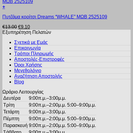
€5.60.
επιλογές
+
μπορούν
Αυτό
να
Πυτζάμα κορίτσι Dreams “WHALE” ΜΩΒ 2525109
το
επιλεγούν
προϊόν
στη
Original
Η
€
13.00
€
9.10
έχει
σελίδα
price
τρέχουσα
Εξυπηρέτηση Πελατών
πολλαπλές
του
was:
τιμή
παραλλαγές.
προϊόντος
Σχετικά με Εμάς
€13.00.
είναι:
Οι
Επικοινωνία
€9.10.
επιλογές
Τρόποι Πληρωμής
μπορούν
Αποστολές-Επιστροφές
να
Όροι Χρήσης
επιλεγούν
στη
Μεγεθολόγιο
σελίδα
Αναζήτηση Αποστολής
του
Blog
προϊόντος
Ωράριο Λειτουργίας
Δευτέρα
9:00π.μ.–3:00μ.μ.
Τρίτη
9:00π.μ.–2:00μ.μ. 5:00–9:00μ.μ.
Τετάρτη
9:00π.μ.–3:00μ.μ.
Πέμπτη
9:00π.μ.–2:00μ.μ. 5:00–9:00μ.μ.
Παρασκευή
9:00π.μ.–2:00μ.μ. 5:00–9:00μ.μ.
Σάββατο
9:00π.μ.–3:00μ.μ.