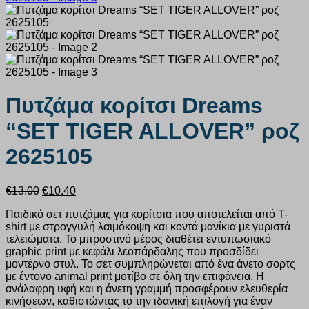
Πυτζάμα κορίτσι Dreams
“SET TIGER ALLOVER” ροζ
2625105
Original
Η
€
13.00
€
10.40
price
τρέχουσα
Παιδικό σετ πυτζάμας για κορίτσια που αποτελείται από T-
was:
τιμή
shirt με στρογγυλή λαιμόκοψη και κοντά μανίκια με γυριστά
€13.00.
είναι:
τελειώματα. Το μπροστινό μέρος διαθέτει εντυπωσιακό
€10.40.
graphic print με κεφάλι λεοπάρδαλης που προσδίδει
μοντέρνο στυλ. Το σετ συμπληρώνεται από ένα άνετο σορτς
με έντονο animal print μοτίβο σε όλη την επιφάνεια. Η
ανάλαφρη υφή και η άνετη γραμμή προσφέρουν ελευθερία
κινήσεων, καθιστώντας το την ιδανική επιλογή για έναν