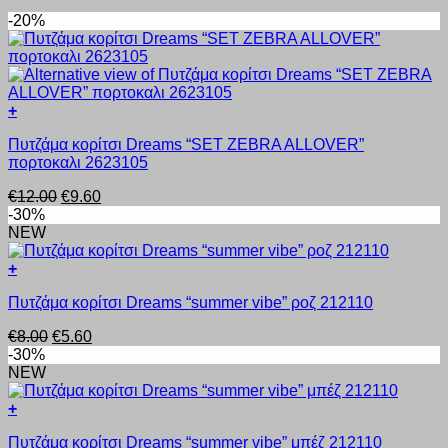
-20%
+
Αυτό
Πυτζάμα κορίτσι Dreams “SET ΖΕΒRA ALLOVER”
το
πορτοκαλι 2623105
προϊόν
έχει
Original
Η
€
12.00
€
9.60
πολλαπλές
price
τρέχουσα
-30%
παραλλαγές.
was:
τιμή
NEW
Οι
€12.00.
είναι:
επιλογές
€9.60.
+
μπορούν
Αυτό
να
Πυτζάμα κορίτσι Dreams “summer vibe” ροζ 212110
το
επιλεγούν
προϊόν
στη
Original
Η
€
8.00
€
5.60
έχει
σελίδα
price
τρέχουσα
-30%
πολλαπλές
του
was:
τιμή
NEW
παραλλαγές.
προϊόντος
€8.00.
είναι:
Οι
€5.60.
+
επιλογές
Αυτό
μπορούν
Πυτζάμα κορίτσι Dreams “summer vibe” μπέζ 212110
το
να