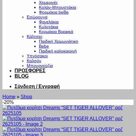
Χειμερινές
Κολάν-Μπουστάκια
Φορμάκια beBe
Εσώρουχα
Φανελάκια
Κυλοτάκια
Κορμάκια Βρεφικά
Κάλτσες
Παιδική Χειμωνιάτικη
Bebe
Παιδική καλοκαιρινή
Υπνόσακοι
Καλσόν
Μπουρνούζια
ΠΡΟΣΦΟΡΕΣ
BLOG
Σύνδεση / Εγγραφή
Home
»
Shop
-20%