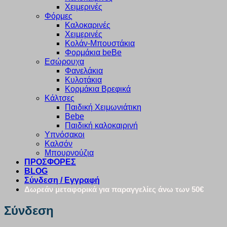
Χειμερινές
Φόρμες
Καλοκαρινές
Χειμερινές
Κολάν-Μπουστάκια
Φορμάκια beBe
Εσώρουχα
Φανελάκια
Κυλοτάκια
Κορμάκια Βρεφικά
Κάλτσες
Παιδική Χειμωνιάτικη
Bebe
Παιδική καλοκαιρινή
Υπνόσακοι
Καλσόν
Μπουρνούζια
ΠΡΟΣΦΟΡΕΣ
BLOG
Σύνδεση / Εγγραφή
Δωρεάν μεταφορικά για παραγγελίες άνω των 50€
Σύνδεση