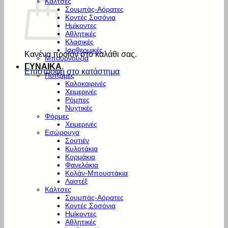
Κάλτσες
Σουμπάς-Αόρατες
Κοντές Σοσόνια
Ημίκοντες
Αθλητικές
Κλασικές
Ισοθερμικές
Κανένα προϊόν στο καλάθι σας.
Μπουρνούζια
ΓΥΝΑΙΚΑ
Επιστροφή στο κατάστημα
Πυτζάμες
Καλοκαιρινές
Χειμερινές
Ρόμπες
Νυχτικές
Φόρμες
Χειμερινές
Εσώρουχα
Σουτιέν
Κυλοτάκια
Κορμάκια
Φανελάκια
Κολάν-Μπουστάκια
Λαστέξ
Κάλτσες
Σουμπάς-Αόρατες
Κοντές Σοσόνια
Ημίκοντες
Αθλητικές