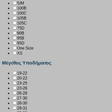
S/M
100B
100C
105B
105C
75D
90B
95B
95D
One Size
XS
Μέγεθος Υποδήματος
19-22
20-22
23-25
23-26
26-28
27-30
28-30
29-31