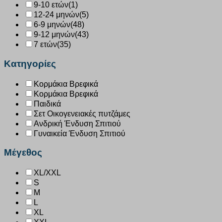
9-10 ετών
(1)
12-24 μηνών
(5)
6-9 μηνών
(48)
9-12 μηνών
(43)
7 ετών
(35)
Κατηγορίες
Κορμάκια Βρεφικά
Κορμάκια Βρεφικά
Παιδικά
Σετ Οικογενειακές πυτζάμες
Ανδρική Ένδυση Σπιτιού
Γυναικεία Ένδυση Σπιτιού
Μέγεθος
XL/XXL
S
M
L
XL