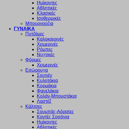
Ημίκοντες
Αθλητικές
Κλασικές
Ισοθερμικές
Μπουρνούζια
ΓΥΝΑΙΚΑ
Πυτζάμες
Καλοκαιρινές
Χειμερινές
Ρόμπες
Νυχτικές
Φόρμες
Χειμερινές
Εσώρουχα
Σουτιέν
Κυλοτάκια
Κορμάκια
Φανελάκια
Κολάν-Μπουστάκια
Λαστέξ
Κάλτσες
Σουμπάς-Αόρατες
Κοντές Σοσόνια
Ημίκοντες
Αθλητικές