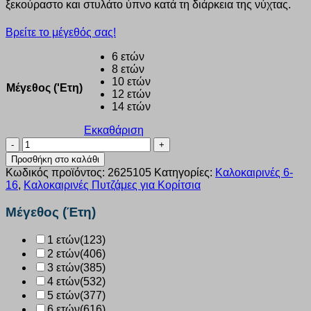
ξεκούραστο και στυλάτο ύπνο κατά τη διάρκεια της νύχτας.
Βρείτε το μέγεθός σας!
6 ετών
8 ετών
10 ετών
Μέγεθος ('Ετη)
12 ετών
14 ετών
Εκκαθάριση
Πυτζάμα
κορίτσι
Προσθήκη στο καλάθι
Dreams
Κωδικός προϊόντος:
2625105
Κατηγορίες:
Καλοκαιρινές 6-
“SET
16
,
Καλοκαιρινές Πυτζάμες για Κορίτσια
TIGER
ALLOVER”
Μέγεθος (Έτη)
ροζ
2625105
1 ετών
(123)
ποσότητα
2 ετών
(406)
3 ετών
(385)
4 ετών
(532)
5 ετών
(377)
6 ετών
(616)