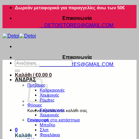
Μετάβαση
Δωρεάν μεταφορικά για παραγγελίες άνω των 50€
στο
Επικοινωνία
περιεχόμενο
DETOISTORES@GMAIL.COM
Επικοινωνία
Αναζήτηση
DETOISTORES@GMAIL.COM
για:
Καλάθι /
€
0.00
0
ΑΝΔΡΑΣ
Πυτζάμες
Καλοκαιρινές
Χειμερινές
Ρόμπες
Φόρμες
Καλοκαιρινές
Κανένα προϊόν στο καλάθι σας.
Χειμερινές
Εσώρουχα
Επιστροφή στο κατάστημα
Μποξέρ
Σλιπ
0
Φανελάκια
Καλάθι