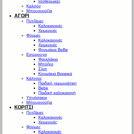
Ισοθερμικές
Καλσόν
Μπουρνούζια
ΑΓΟΡΙ
Πυτζάμες
Καλοκαιρινές
Χειμερινές
Φόρμες
Καλοκαιρινές
Χειμερινές
Φορμάκια BeBe
Εσώρουχα
Φανελάκια
Μπόξερ
Σλιπ
Κορμάκια Βρεφικά
Κάλτσες
Παιδική χειμωνιάτικη
Bebe
Παιδική καλοκαιρινή
Υπνόσακοι
Μπουρνούζια
ΚΟΡΙΤΣΙ
Πυτζάμες
Καλοκαιρινές
Χειμερινές
Φόρμες
Καλοκαρινές