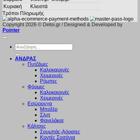
Κυριακή
Κλειστά
Τρόποι Πληρωμής
Copyright 2026 © Detoi.gr / Designed & Developed by
Pointer
Αναζήτηση
για:
ΑΝΔΡΑΣ
Πυτζάμες
Καλοκαιρινές
Χειμερινές
Ρόμπες
Φόρμες
Καλοκαιρινές
Χειμερινές
Εσώρουχα
Μποξέρ
Σλιπ
Φανελάκια
Κάλτσες
Σουμπάς-Αόρατες
Κοντές Σοσόνια