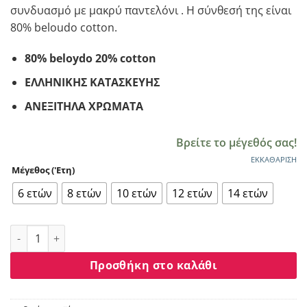
συνδυασμό με μακρύ παντελόνι . Η σύνθεσή της είναι
€8.00.
80% beloudo cotton.
80% beloydo 20% cotton
ΕΛΛΗΝΙΚΗΣ ΚΑΤΑΣΚΕΥΗΣ
ΑΝΕΞΙΤΗΛΑ ΧΡΩΜΑΤΑ
Βρείτε το μέγεθός σας!
ΕΚΚΑΘΆΡΙΣΗ
Μέγεθος ('Ετη)
6 ετών
8 ετών
10 ετών
12 ετών
14 ετών
Πυζάμα κορίτσι DREAMS βελουτέ “please smile” μαύρο 2175
Προσθήκη στο καλάθι