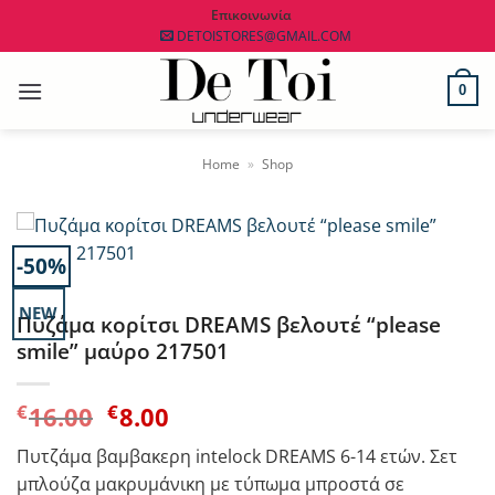
Μετάβαση
Επικοινωνία
DETOISTORES@GMAIL.COM
στο
περιεχόμενο
0
Home
»
Shop
-50%
NEW
Πυζάμα κορίτσι DREAMS βελουτέ “please
smile” μαύρο 217501
Original
Η
€
€
16.00
8.00
price
τρέχουσα
Πυτζάμα βαμβακερη intelock DREAMS 6-14 ετών. Σετ
was:
τιμή
μπλούζα μακρυμάνικη με τύπωμα μπροστά σε
€16.00.
είναι: