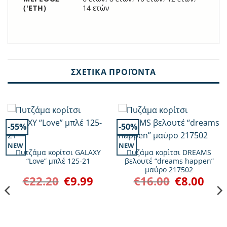
('ΕΤΗ)
14 ετών
ΣΧΕΤΙΚΆ ΠΡΟΪΌΝΤΑ
-55%
-50%
NEW
NEW
Πυτζάμα κορίτσι GALAXY
Πυζάμα κορίτσι DREAMS
“Love” μπλέ 125-21
βελουτέ “dreams happen”
μαύρο 217502
€
22.20
€
9.99
€
16.00
€
8.00
Original
Η
Original
Η
χουσα
price
τρέχουσα
price
τρέχο
ή
was:
τιμή
was:
τιμή
ι:
€22.20.
είναι:
€16.00.
είναι:
50.
€9.99.
€8.00.