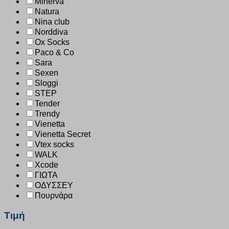
Minerva
Natura
Nina club
Norddiva
Ox Socks
Paco & Co
Sara
Sexen
Sloggi
STEP
Tender
Trendy
Vienetta
Vienetta Secret
Vtex socks
WALK
Xcode
ΓΙΩΤΑ
ΟΔΥΣΣΕΥ
Πουρνάρα
Τιμή