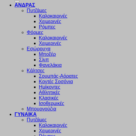
ΑΝΔΡΑΣ
Πυτζάμες
Καλοκαιρινές
Χειμερινές
Ρόμπες
Φόρμες
Καλοκαιρινές
Χειμερινές
Εσώρουχα
Μποξέρ
Σλιπ
Φανελάκια
Κάλτσες
Σουμπάς-Αόρατες
Κοντές Σοσόνια
Ημίκοντες
Αθλητικές
Κλασικές
Ισοθερμικές
Μπουρνούζια
ΓΥΝΑΙΚΑ
Πυτζάμες
Καλοκαιρινές
Χειμερινές