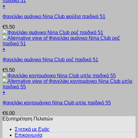
Οι
προϊόντος
+
επιλογές
Αυτό
μπορούν
Φανελάκι αμάνικο Nina Club φούξια παιδικό 51
το
να
προϊόν
επιλεγούν
€
5.50
έχει
στη
πολλαπλές
σελίδα
παραλλαγές.
του
Οι
προϊόντος
+
επιλογές
Αυτό
μπορούν
Φανελάκι αμάνικο Nina Club ροζ παιδικό 51
το
να
προϊόν
επιλεγούν
€
5.50
έχει
στη
πολλαπλές
σελίδα
παραλλαγές.
του
Οι
προϊόντος
+
επιλογές
Αυτό
μπορούν
Φανελάκι κοντομάνικο Nina Club μπλε παιδικό 55
το
να
προϊόν
επιλεγούν
€
6.00
έχει
στη
Εξυπηρέτηση Πελατών
πολλαπλές
σελίδα
παραλλαγές.
του
Σχετικά με Εμάς
Οι
προϊόντος
Επικοινωνία
επιλογές