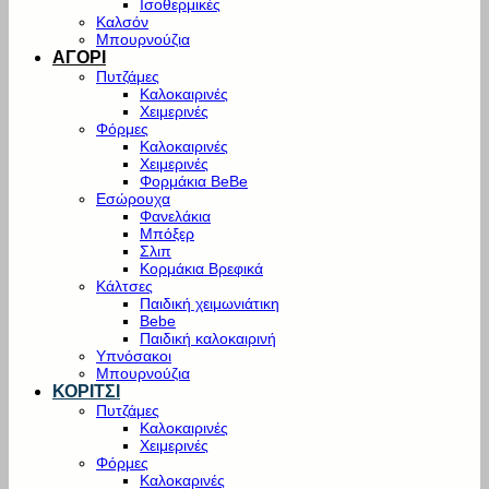
Ισοθερμικές
Καλσόν
Μπουρνούζια
ΑΓΟΡΙ
Πυτζάμες
Καλοκαιρινές
Χειμερινές
Φόρμες
Καλοκαιρινές
Χειμερινές
Φορμάκια BeBe
Εσώρουχα
Φανελάκια
Μπόξερ
Σλιπ
Κορμάκια Βρεφικά
Κάλτσες
Παιδική χειμωνιάτικη
Bebe
Παιδική καλοκαιρινή
Υπνόσακοι
Μπουρνούζια
ΚΟΡΙΤΣΙ
Πυτζάμες
Καλοκαιρινές
Χειμερινές
Φόρμες
Καλοκαρινές