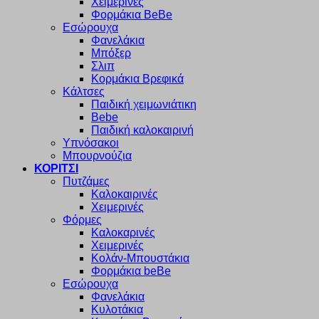
Χειμερινές
Φορμάκια BeBe
Εσώρουχα
Φανελάκια
Μπόξερ
Σλιπ
Κορμάκια Βρεφικά
Κάλτσες
Παιδική χειμωνιάτικη
Bebe
Παιδική καλοκαιρινή
Υπνόσακοι
Μπουρνούζια
ΚΟΡΙΤΣΙ
Πυτζάμες
Καλοκαιρινές
Χειμερινές
Φόρμες
Καλοκαρινές
Χειμερινές
Κολάν-Μπουστάκια
Φορμάκια beBe
Εσώρουχα
Φανελάκια
Κυλοτάκια