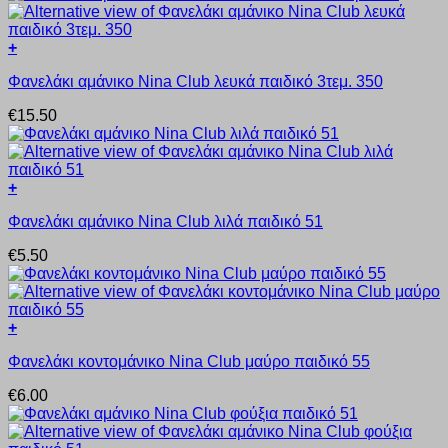
+
Αυτό
Φανελάκι αμάνικο Nina Club λευκά παιδικό 3τεμ. 350
το
προϊόν
€
15.50
έχει
πολλαπλές
παραλλαγές.
Οι
+
επιλογές
Αυτό
μπορούν
Φανελάκι αμάνικο Nina Club λιλά παιδικό 51
το
να
προϊόν
επιλεγούν
€
5.50
έχει
στη
πολλαπλές
σελίδα
παραλλαγές.
του
Οι
προϊόντος
+
επιλογές
Αυτό
μπορούν
Φανελάκι κοντομάνικο Nina Club μαύρο παιδικό 55
το
να
προϊόν
επιλεγούν
€
6.00
έχει
στη
πολλαπλές
σελίδα
παραλλαγές.
του