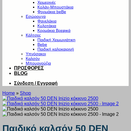
Χειμερινές
Κολάν-Μπουστάκια
Φορμάκια beBe
Εσώρουχα
Φανελάκια
Κυλοτάκια
Κορμάκια Βρεφικά
Κάλτσες
Παιδική Χειμωνιάτικη
Bebe
Παιδική καλοκαιρινή
Υπνόσακοι
Καλσόν
Μπουρνούζια
ΠΡΟΣΦΟΡΕΣ
BLOG
Σύνδεση / Εγγραφή
Home
»
Shop
Παιδικό καλσόν 50 DEN