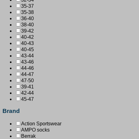
35-37
35-38
36-40
38-40
39-42
40-42
40-43
40-45
43-44
43-46
44-46
44-47
47-50
39-41
42-44
45-47
Brand
Action Sportswear
AMPO socks
Berrak