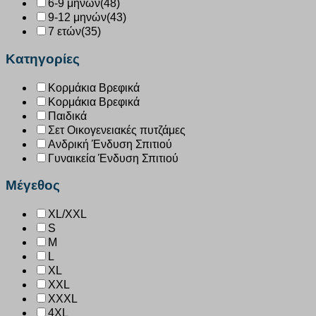
6-9 μηνών
(48)
9-12 μηνών
(43)
7 ετών
(35)
Κατηγορίες
Κορμάκια Βρεφικά
Κορμάκια Βρεφικά
Παιδικά
Σετ Οικογενειακές πυτζάμες
Ανδρική Ένδυση Σπιτιού
Γυναικεία Ένδυση Σπιτιού
Μέγεθος
XL/XXL
S
M
L
XL
XXL
XXXL
4XL