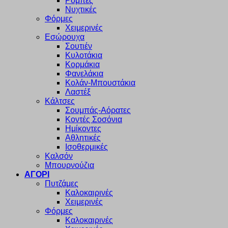
Ρόμπες
Νυχτικές
Φόρμες
Χειμερινές
Εσώρουχα
Σουτιέν
Κυλοτάκια
Κορμάκια
Φανελάκια
Κολάν-Μπουστάκια
Λαστέξ
Κάλτσες
Σουμπάς-Αόρατες
Κοντές Σοσόνια
Ημίκοντες
Αθλητικές
Ισοθερμικές
Καλσόν
Μπουρνούζια
ΑΓΟΡΙ
Πυτζάμες
Καλοκαιρινές
Χειμερινές
Φόρμες
Καλοκαιρινές