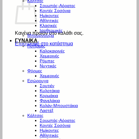
Κάλτσες
Σουμπάς-Αόρατες
Κοντές Σοσόνια
Ημίκοντες
Αθλητικές
Κλασικές
Ισοθερμικές
Κανένα προϊόν στο καλάθι σας.
Μπουρνούζια
ΓΥΝΑΙΚΑ
Επιστροφή στο κατάστημα
Πυτζάμες
Καλοκαιρινές
Χειμερινές
Ρόμπες
Νυχτικές
Φόρμες
Χειμερινές
Εσώρουχα
Σουτιέν
Κυλοτάκια
Κορμάκια
Φανελάκια
Κολάν-Μπουστάκια
Λαστέξ
Κάλτσες
Σουμπάς-Αόρατες
Κοντές Σοσόνια
Ημίκοντες
Αθλητικές