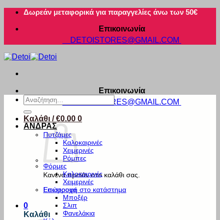
Μετάβαση
Δωρεάν μεταφορικά για παραγγελίες άνω των 50€
στο
Επικοινωνία
περιεχόμενο
DETOISTORES@GMAIL.COM
Επικοινωνία
Αναζήτηση
DETOISTORES@GMAIL.COM
για:
Καλάθι /
€
0.00
0
ΑΝΔΡΑΣ
Πυτζάμες
Καλοκαιρινές
Χειμερινές
Ρόμπες
Φόρμες
Καλοκαιρινές
Κανένα προϊόν στο καλάθι σας.
Χειμερινές
Εσώρουχα
Επιστροφή στο κατάστημα
Μποξέρ
Σλιπ
0
Φανελάκια
Καλάθι