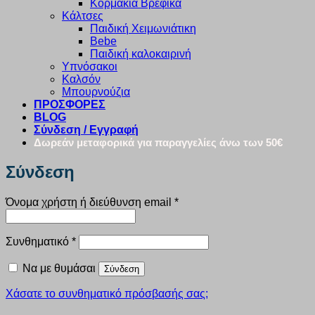
Κορμάκια Βρεφικά
Κάλτσες
Παιδική Χειμωνιάτικη
Bebe
Παιδική καλοκαιρινή
Υπνόσακοι
Καλσόν
Μπουρνούζια
ΠΡΟΣΦΟΡΕΣ
BLOG
Σύνδεση / Εγγραφή
Δωρεάν μεταφορικά για παραγγελίες άνω των 50€
Σύνδεση
Απαιτείται
Όνομα χρήστη ή διεύθυνση email
*
Απαιτείται
Συνθηματικό
*
Να με θυμάσαι
Σύνδεση
Χάσατε το συνθηματικό πρόσβασής σας;