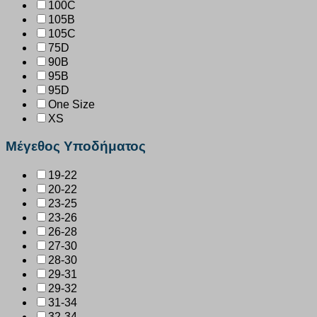
100C
105B
105C
75D
90B
95B
95D
One Size
XS
Μέγεθος Υποδήματος
19-22
20-22
23-25
23-26
26-28
27-30
28-30
29-31
29-32
31-34
32-34