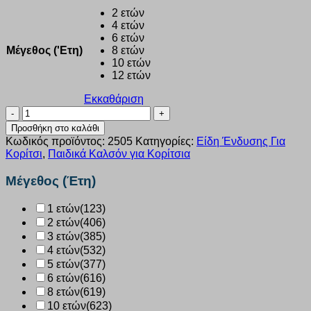
2 ετών
4 ετών
6 ετών
Μέγεθος ('Ετη)
8 ετών
10 ετών
12 ετών
Εκκαθάριση
Παιδικό
καλσόν
Προσθήκη στο καλάθι
50
Κωδικός προϊόντος:
2505
Κατηγορίες:
Είδη Ένδυσης Για
DEN
Κορίτσι
,
Παιδικά Καλσόν για Κορίτσια
Inizio
κόκκινο
Μέγεθος (Έτη)
2500
ποσότητα
1 ετών
(123)
2 ετών
(406)
3 ετών
(385)
4 ετών
(532)
5 ετών
(377)
6 ετών
(616)
8 ετών
(619)
10 ετών
(623)