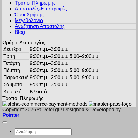
Τρόποι Πληρωμής
μπορούν
Αποστολές-Επιστροφές
να
Όροι Χρήσης
επιλεγούν
στη
Μεγεθολόγιο
σελίδα
Αναζήτηση Αποστολής
του
Blog
προϊόντος
Ωράριο Λειτουργίας
Δευτέρα
9:00π.μ.–3:00μ.μ.
Τρίτη
9:00π.μ.–2:00μ.μ. 5:00–9:00μ.μ.
Τετάρτη
9:00π.μ.–3:00μ.μ.
Πέμπτη
9:00π.μ.–2:00μ.μ. 5:00–9:00μ.μ.
Παρασκευή
9:00π.μ.–2:00μ.μ. 5:00–9:00μ.μ.
Σάββατο
9:00π.μ.–3:00μ.μ.
Κυριακή
Κλειστά
Τρόποι Πληρωμής
Copyright 2026 © Detoi.gr / Designed & Developed by
Pointer
Αναζήτηση
για: