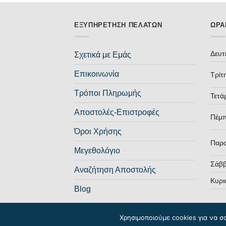
ΕΞΥΠΗΡΈΤΗΣΗ ΠΕΛΑΤΏΝ
ΩΡΆ
Δευτ
Σχετικά με Εμάς
Επικοινωνία
Τρίτ
Τρόποι Πληρωμής
Τετά
Αποστολές-Επιστροφές
Πέμ
Όροι Χρήσης
Παρ
Μεγεθολόγιο
Σάβ
Αναζήτηση Αποστολής
Κυρι
Blog
Χρησιμοποιούμε cookies για να σ