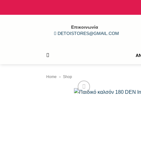
Μετάβαση
στο
περιεχόμενο
Επικοινωνία
DETOISTORES@GMAIL.COM
Α
Home
»
Shop