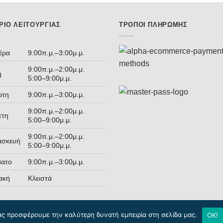
ΡΙΟ ΛΕΙΤΟΥΡΓΊΑΣ
ΤΡΌΠΟΙ ΠΛΗΡΩΜΉΣ
έρα
9:00π.μ.–3:00μ.μ.
9:00π.μ.–2:00μ.μ.
η
5:00–9:00μ.μ.
ρτη
9:00π.μ.–3:00μ.μ.
9:00π.μ.–2:00μ.μ.
πτη
5:00–9:00μ.μ.
9:00π.μ.–2:00μ.μ.
ασκευή
5:00–9:00μ.μ.
βατο
9:00π.μ.–3:00μ.μ.
ακή
Κλειστά
ας προσφέρουμε την καλύτερη δυνατή εμπειρία στη σελίδα μας.
ΟΚ!
Copyright 2026 © Detoi.gr / Designed & Developed by
Pointer