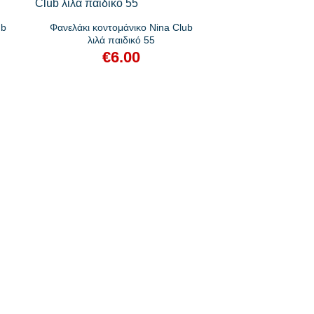
ub
Φανελάκι κοντομάνικο Nina Club
λιλά παιδικό 55
€
6.00
+
Φανελάκι αμάνικο
παιδικ
€
5.