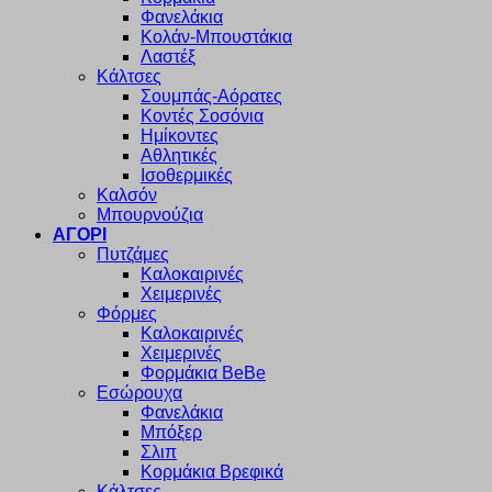
Φανελάκια
Κολάν-Μπουστάκια
Λαστέξ
Κάλτσες
Σουμπάς-Αόρατες
Κοντές Σοσόνια
Ημίκοντες
Αθλητικές
Ισοθερμικές
Καλσόν
Μπουρνούζια
ΑΓΟΡΙ
Πυτζάμες
Καλοκαιρινές
Χειμερινές
Φόρμες
Καλοκαιρινές
Χειμερινές
Φορμάκια BeBe
Εσώρουχα
Φανελάκια
Μπόξερ
Σλιπ
Κορμάκια Βρεφικά
Κάλτσες