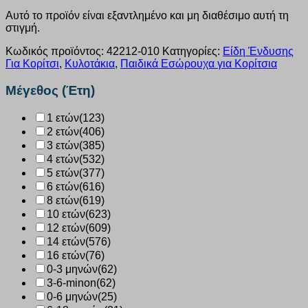
Αυτό το προϊόν είναι εξαντλημένο και μη διαθέσιμο αυτή τη
στιγμή.
Κωδικός προϊόντος:
42212-010
Κατηγορίες:
Είδη Ένδυσης
Για Κορίτσι
,
Κυλοτάκια
,
Παιδικά Εσώρουχα για Κορίτσια
Μέγεθος (Έτη)
1 ετών
(123)
2 ετών
(406)
3 ετών
(385)
4 ετών
(532)
5 ετών
(377)
6 ετών
(616)
8 ετών
(619)
10 ετών
(623)
12 ετών
(609)
14 ετών
(576)
16 ετών
(76)
0-3 μηνών
(62)
3-6-minon
(62)
0-6 μηνών
(25)