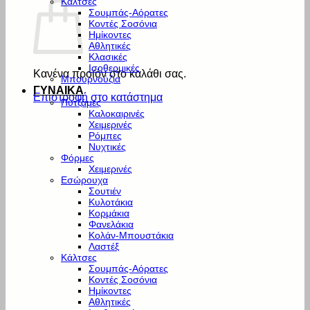
Κάλτσες
Σουμπάς-Αόρατες
Κοντές Σοσόνια
Ημίκοντες
Αθλητικές
Κλασικές
Ισοθερμικές
Κανένα προϊόν στο καλάθι σας.
Μπουρνούζια
ΓΥΝΑΙΚΑ
Επιστροφή στο κατάστημα
Πυτζάμες
Καλοκαιρινές
Χειμερινές
Ρόμπες
Νυχτικές
Φόρμες
Χειμερινές
Εσώρουχα
Σουτιέν
Κυλοτάκια
Κορμάκια
Φανελάκια
Κολάν-Μπουστάκια
Λαστέξ
Κάλτσες
Σουμπάς-Αόρατες
Κοντές Σοσόνια
Ημίκοντες
Αθλητικές