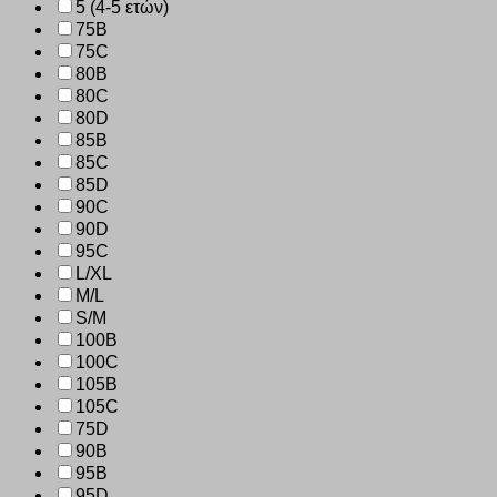
5 (4-5 ετών)
75B
75C
80B
80C
80D
85B
85C
85D
90C
90D
95C
L/XL
M/L
S/M
100B
100C
105B
105C
75D
90B
95B
95D