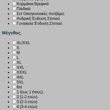
Κορμάκια Βρεφικά
Παιδικά
Σετ Οικογενειακές πυτζάμες
Ανδρική Ένδυση Σπιτιού
Γυναικεία Ένδυση Σπιτιού
Μέγεθος
XL/XXL
S
M
L
XL
XXL
XXXL
4XL
5XL
6xl
1 (έως 1 έτους)
2 (1-2 ετών)
3 (2-3 ετών)
4 (3-4 ετών)