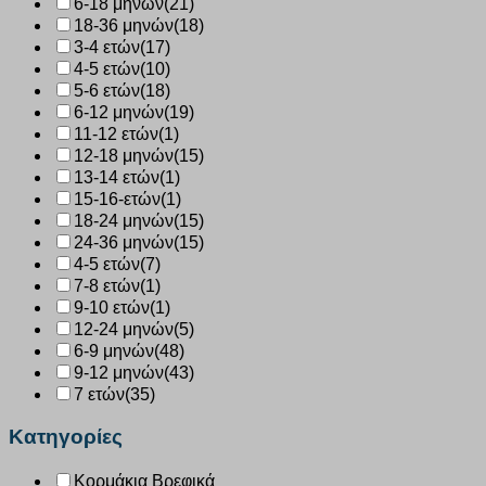
6-18 μηνών
(21)
18-36 μηνών
(18)
3-4 ετών
(17)
4-5 ετών
(10)
5-6 ετών
(18)
6-12 μηνών
(19)
11-12 ετών
(1)
12-18 μηνών
(15)
13-14 ετών
(1)
15-16-ετών
(1)
18-24 μηνών
(15)
24-36 μηνών
(15)
4-5 ετών
(7)
7-8 ετών
(1)
9-10 ετών
(1)
12-24 μηνών
(5)
6-9 μηνών
(48)
9-12 μηνών
(43)
7 ετών
(35)
Κατηγορίες
Κορμάκια Βρεφικά