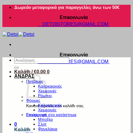
Μετάβαση
Δωρεάν μεταφορικά για παραγγελίες άνω των 50€
στο
Επικοινωνία
περιεχόμενο
DETOISTORES@GMAIL.COM
Επικοινωνία
Αναζήτηση
DETOISTORES@GMAIL.COM
για:
Καλάθι /
€
0.00
0
ΑΝΔΡΑΣ
Πυτζάμες
Καλοκαιρινές
Χειμερινές
Ρόμπες
Φόρμες
Καλοκαιρινές
Κανένα προϊόν στο καλάθι σας.
Χειμερινές
Εσώρουχα
Επιστροφή στο κατάστημα
Μποξέρ
Σλιπ
0
Φανελάκια
Καλάθι