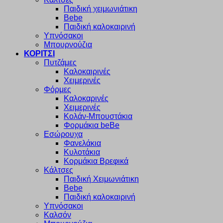
Παιδική χειμωνιάτικη
Bebe
Παιδική καλοκαιρινή
Υπνόσακοι
Μπουρνούζια
ΚΟΡΙΤΣΙ
Πυτζάμες
Καλοκαιρινές
Χειμερινές
Φόρμες
Καλοκαρινές
Χειμερινές
Κολάν-Μπουστάκια
Φορμάκια beBe
Εσώρουχα
Φανελάκια
Κυλοτάκια
Κορμάκια Βρεφικά
Κάλτσες
Παιδική Χειμωνιάτικη
Bebe
Παιδική καλοκαιρινή
Υπνόσακοι
Καλσόν