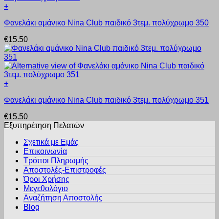
+
μπορούν
Αυτό
να
Φανελάκι αμάνικο Nina Club παιδικό 3τεμ. πολύχρωμο 350
το
επιλεγούν
προϊόν
στη
€
15.50
έχει
σελίδα
πολλαπλές
του
παραλλαγές.
προϊόντος
Οι
επιλογές
+
μπορούν
Αυτό
να
Φανελάκι αμάνικο Nina Club παιδικό 3τεμ. πολύχρωμο 351
το
επιλεγούν
προϊόν
στη
€
15.50
έχει
σελίδα
Εξυπηρέτηση Πελατών
πολλαπλές
του
παραλλαγές.
προϊόντος
Σχετικά με Εμάς
Οι
Επικοινωνία
επιλογές
Τρόποι Πληρωμής
μπορούν
Αποστολές-Επιστροφές
να
Όροι Χρήσης
επιλεγούν
στη
Μεγεθολόγιο
σελίδα
Αναζήτηση Αποστολής
του
Blog
προϊόντος