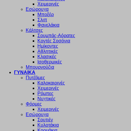
Χειμερινές
Εσώρουχα
Μποξέρ
Σλιπ
Φανελάκια
Κάλτσες
Σουμπάς-Αόρατες
Κοντές Σοσόνια
Ημίκοντες
Αθλητικές
Κλασικές
Ισοθερμικές
Μπουρνούζια
ΓΥΝΑΙΚΑ
Πυτζάμες
Καλοκαιρινές
Χειμερινές
Ρόμπες
Νυχτικές
Φόρμες
Χειμερινές
Εσώρουχα
Σουτιέν
Κυλοτάκια
Κορμάκια