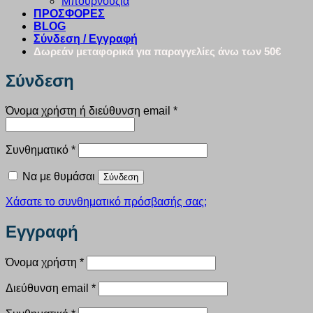
Μπουρνούζια
ΠΡΟΣΦΟΡΕΣ
BLOG
Σύνδεση / Εγγραφή
Δωρεάν μεταφορικά για παραγγελίες άνω των 50€
Σύνδεση
Απαιτείται
Όνομα χρήστη ή διεύθυνση email
*
Απαιτείται
Συνθηματικό
*
Να με θυμάσαι
Σύνδεση
Χάσατε το συνθηματικό πρόσβασής σας;
Εγγραφή
Απαιτείται
Όνομα χρήστη
*
Απαιτείται
Διεύθυνση email
*
Απαιτείται