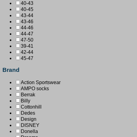
40-43
40-45
43-44
43-46
44-46
44-47
47-50
39-41
42-44
45-47
Brand
Action Sportswear
AMPO socks
Berrak
Billy
Cottonhill
Dedes
Design
DISNEY
Donella