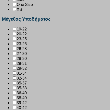
One Size
XS
Μέγεθος Υποδήματος
19-22
20-22
23-25
23-26
26-28
27-30
28-30
29-31
29-32
31-34
32-34
35-37
35-38
36-40
38-40
39-42
40-42