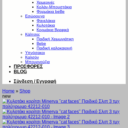
Χειμερινές
Κολάν-Μπουστάκια
Φορμάκια beBe
Εσώρουχα
Φανελάκια
Κυλοτάκια
Κορμάκια Βρεφικά
Κάλτσες
Παιδική Χειμωνιάτικη
Bebe
Παιδική καλοκαιρινή
Υπνόσακοι
Καλσόν
Μπουρνούζια
ΠΡΟΣΦΟΡΕΣ
BLOG
Σύνδεση / Εγγραφή
Home
»
Shop
new