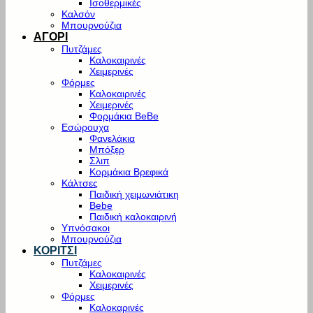
Ισοθερμικές
Καλσόν
Μπουρνούζια
ΑΓΟΡΙ
Πυτζάμες
Καλοκαιρινές
Χειμερινές
Φόρμες
Καλοκαιρινές
Χειμερινές
Φορμάκια BeBe
Εσώρουχα
Φανελάκια
Μπόξερ
Σλιπ
Κορμάκια Βρεφικά
Κάλτσες
Παιδική χειμωνιάτικη
Bebe
Παιδική καλοκαιρινή
Υπνόσακοι
Μπουρνούζια
ΚΟΡΙΤΣΙ
Πυτζάμες
Καλοκαιρινές
Χειμερινές
Φόρμες
Καλοκαρινές