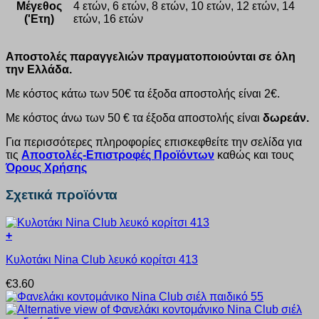
Μέγεθος
4 ετών, 6 ετών, 8 ετών, 10 ετών, 12 ετών, 14
('Ετη)
ετών, 16 ετών
Αποστολές παραγγελιών πραγματοποιούνται σε όλη
την Ελλάδα.
Με κόστος κάτω των 50€ τα έξοδα αποστολής είναι 2€.
Με κόστος άνω των 50 € τα έξοδα αποστολής είναι
δωρεάν.
Για περισσότερες πληροφορίες επισκεφθείτε την σελίδα για
τις
Αποστολές-Επιστροφές Προϊόντων
καθώς και τους
Όρους Χρήσης
Σχετικά προϊόντα
+
Αυτό
Κυλοτάκι Nina Club λευκό κορίτσι 413
το
προϊόν
€
3.60
έχει
πολλαπλές
παραλλαγές.